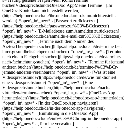
## Häufig gestellte Fragen Mein KontoTermine
buchenVideosprechstundeOneDoc-AppMeine Termine - [Ihr
OneDoc-Konto kann nicht erstellt werden]
(https://help.onedoc.ch/de/ihr-onedoc-konto-kann-nicht-erstellt-
werden) *open\_in\_new* - [Passwort zurücksetzen]
(https://help.onedoc.ch/de/passwort-zur%C3%BCcksetzen)
*open\_in\_new* - [E-Mailadresse zum Anmelden zurücksetzen]
(https://help.onedoc.ch/de/anmelde-e-mail-zur%C3%BCcksetzen)
*open\_in\_new*
- [Termine nach dem Namen des
Arztes/Therapeuten suchen](https://help.onedoc.ch/de/termine-bei-
ihrer-gesundheitsfachperson-buchen) *open\_in\_new* - [Termine
nach einem Fachgebiet suchen](https://help.onedoc.ch/de/termine-
nach-fachrichtung-suchen) *open\_in\_new* - [Termine für jemand
anderen buchen](https://help.onedoc.ch/de/termine-f%C3%BCr-
jemand-anderen-vereinbaren) *open\_in\_new*
- [Was ist eine
Videosprechstunde?](https://help.onedoc.ch/de/wie-funktioniert-
eine-videosprechstunde) *open\_in\_new* - [Eine
Videosprechstunde buchen](https://help.onedoc.ch/de/nach-
virtuellen-terminen-suchen) *open\_in\_new*
- [OneDoc-App
herunterladen](https://help.onedoc.ch/de/onedoc-app-herunterladen)
*open\_in\_new* - [In der OneDoc-App navigieren]
(https://help.onedoc.ch/de/in-der-onedoc-app-navigieren)
*open\_in\_new* - [Einführung in die OneDoc-App]
(https://help.onedoc.ch/de/einf%C3%BChrung-in-die-onedoc-app)
*open\_in\_new*
- [Termine verwalten](https://help.onedoc.ch/de/termine-verwalten) *open\_in\_new* - [Termine absagen](https://help.onedoc.ch/de/online-gebuchte-termine-absagen) *open\_in\_new* - [Ich erhalte keine Terminbestätigung](https://help.onedoc.ch/de/ich-erhalte-keine-terminbest%C3%A4tigung) *open\_in\_new* [Alle unsere Artikel anzeigen *open\_in\_new*](https://help.onedoc.ch/de/) # Verzeichnis: Medizinische Praxen in Köniz 1. [OneDoc](https://www.onedoc.ch/de/)/ 2. [Medizinische Praxis](https://www.onedoc.ch/de/medizinische-praxis)/ 3. [Kanton Bern](https://www.onedoc.ch/de/medizinische-praxis/kanton-bern)/ 4. Köniz [EYEPARC Köniz](https://www.onedoc.ch/de/medizinische-praxis/koniz/ebddz/eyeparc-koniz) Bläuacker 8, 3098 Köniz [Gurtenpraxis](https://www.onedoc.ch/de/medizinische-praxis/koniz/ebcwi/gurtenpraxis) Seftigenstrasse 307, 3084 Köniz [LIPOCURA Bern - Ihr Zentrum für Lipödem-Therapie](https://www.onedoc.ch/de/medizinische-praxis/koniz/ebc1f/lipocura-bern-ihr-zentrum-fur-lipodem-therapie) Waldeggstrasse 40c, 3097 Köniz [Praxis Dr. med. Baghdassarians Alexander](https://www.onedoc.ch/de/medizinische-praxis/koniz/en9u/praxis-dr-med-baghdassarians-alexander) Schwarzenburgstrasse 234, 3098 Köniz [Praxis Dr. med. Bischof Marius](https://www.onedoc.ch/de/medizinische-praxis/koniz/en69/praxis-dr-med-bischof-marius) Schwarzenburgstrasse 328, 3098 Köniz [Praxis Dr. med. Gerbig Andreas](https://www.onedoc.ch/de/medizinische-praxis/koniz/eson/praxis-dr-med-gerbig-andreas) Schwarzenburgstrasse 261, 3098 Köniz [Praxis Dr. med. Hug Adelheid](https://www.onedoc.ch/de/medizinische-praxis/koniz/eryr/praxis-dr-med-hug-adelheid) Schwarzenburgstrasse 234, 3098 Köniz [Praxis Dr. med. Lauber Patricia](https://www.onedoc.ch/de/medizinische-praxis/koniz/er05/praxis-dr-med-lauber-patricia) Schulhausgässli 7, 3098 Köniz [Praxis Dr. med. Räss Stephan](https://www.onedoc.ch/de/medizinische-praxis/koniz/esag/praxis-dr-med-rass-stephan) Schulhausgässli 4, 3098 Köniz [Praxis für Hausarztmedizin GmbH](https://www.onedoc.ch/de/medizinische-praxis/koniz/estc/praxis-fur-hausarztmedizin-gmbh) Mühlestrasse 18, 3173 Köniz ### Laden Sie die OneDoc-App herunter Buchen Sie online einen Termin bei einem Arzt, Zahnarzt oder Therapeuten in Ihrer Nähe in der Schweiz. Mit der OneDoc-App können Sie alle Ihre medizinischen Termine von Ihrem Handy aus verwalten, jederzeit und überall. ![QR-Code, der zum Apple App Store oder Google Play leitet, um die OneDoc Patienten-App zu laden](https://www.onedoc.ch/assets/images/download-app-qr.jpeg) Scannen Sie den QR-Code, um die App herunterzuladen [![Laden Sie unsere App im App Store herunter!](https://www.onedoc.ch/assets/images/app-store-badge-de.svg)](https://apps.apple.com/ch/app/onedoc/id1592376413?l=fr)[![Laden Sie unsere App im Google Play Store herunter!](https://www.onedoc.ch/assets/images/google-play-badge-de.png)](https://play.google.com/store/apps/details?id=ch.onedoc.patient&hl=fr-CH) *keyboard\_arrow\_right* ## Eine Gesundheitsfachperson finden [Facharzt für Allgemeine Innere Medizin](https://www.onedoc.ch/de/facharzt-fur-allgemeine-innere-medizin)[Hausarzt (Allgemeinmedizin)](https://www.onedoc.ch/de/hausarzt-allgemeinmedizin)[Gynäkologe (Frauenarzt und Geburtshelfer)](https://www.onedoc.ch/de/gynakologe-frauenarzt-und-geburtshelfer)[Augenarzt](https://www.onedoc.ch/de/augenarzt)[Physiotherapeut](https://www.onedoc.ch/de/physiotherapeut)[Masseur (klassische Massage)](https://www.onedoc.ch/de/masseur-klassische-massage)[Impfzentrum](https://www.onedoc.ch/de/impfzentrum)[Gesundheitsdienstleistungen der Apotheke](https://www.onedoc.ch/de/gesundheitsdienstleistungen-der-apotheke)[Hautarzt (Dermatologe)](https://www.onedoc.ch/de/hautarzt-dermatologe)[Osteopath](https://www.onedoc.ch/de/osteopath)[Spezialist für ästhetische Medizin](https://www.onedoc.ch/de/spezialist-fur-asthetische-medizin)[Reflexologietherapeut](https://www.onedoc.ch/de/reflexologietherapeut)[Manuelle Lymphdrainage Therapeut](https://www.onedoc.ch/de/manuelle-lymphdrainage-therapeut)[Zahnarzt](https://www.onedoc.ch/de/zahnarzt)[Kinderarzt](https://www.onedoc.ch/de/kinderarzt)[Medizinischer Masseur (Massage)](https://www.onedoc.ch/de/medizinischer-masseur-massage)[Kosmetiker](https://www.onedoc.ch/de/kosmetiker)[Augenoptiker](https://www.onedoc.ch/de/augenoptiker)[Dentalhygieniker](https://www.onedoc.ch/de/dentalhygieniker)[WAM/TEN Naturheilpraktiker](https://www.onedoc.ch/de/wam-ten-naturheilpraktiker)[Akupunkteur](https://www.onedoc.ch/de/akupunkteur)[Alle Fachrichtungen](https://www.onedoc.ch/de/fachgebiet) *keyboard\_arrow\_right* ## Eine Expertise finden [Vorsorgeuntersuchung | Check up](https://www.onedoc.ch/de/vorsorgeuntersuchung-check-up)[Augencheck | Untersuchung der Sehkraft | Visustest](https://www.onedoc.ch/de/augencheck-untersuchung-der-sehkraft-visustest)[Harnwegsinfektion | Zystitis | Blasenentzündung](https://www.onedoc.ch/de/harnwegsinfektion-zystitis-blasenentzundung)[Grippeimpfung](https://www.onedoc.ch/de/grippeimpfung)[Allergie | AllergoTest | Allergieabklärung](https://www.onedoc.ch/de/allergie-allergotest-allergieabklarung)[Glaukom | Grüner Star](https://www.onedoc.ch/de/glaukom-gruner-star)[Impfberatung](https://www.onedoc.ch/de/impfberatung)[Katarakt | Grauer Star](https://www.onedoc.ch/de/katarakt-grauer-star)[Verhütung](https://www.onedoc.ch/de/verhutung)[Herz-Kreislauf-Prävention | CardioCheck](https://www.onedoc.ch/de/herz-kreislauf-pravention-cardiocheck)[Verkehrsmedizinische Kontrolluntersuchung STUFE 1](https://www.onedoc.ch/de/verkehrsmedizinische-kontrolluntersuchung-stufe-1)[Trockene Augen](https://www.onedoc.ch/de/trockene-augen)[Vorsorgeuntersuchung Humane Papillomaviren (HPV) | PAP Abstrich](https://www.onedoc.ch/de/vorsorgeuntersuchung-humane-papillomaviren-hpv-pap-abstrich)[Zeckenimpfung (FSME)](https://www.onedoc.ch/de/zeckenimpfung-fsme)[Aktualisierung des Impfbuchs](https://www.onedoc.ch/de/aktualisierung-des-impfbuchs)[Grippe | Influenza | Grippesymptome | Schnupfen](https://www.onedoc.ch/de/grippe-influenza-grippesymptome-schnupfen)[Messung des Blutdrucks](https://www.onedoc.ch/de/messung-des-blutdrucks)[Wechseljahre | Menopause](https://www.onedoc.ch/de/wechseljahre-menopause)[Brille](https://www.onedoc.ch/de/brille)[Schwangerschaftsvorsorge | Schwangerschaftsuntersuchung](https://www.onedoc.ch/de/schwangerschaftsvorsorge-schwangerschaftsuntersuchung)[Altersbedingte Makuladegeneration | AMD](https://www.onedoc.ch/de/altersbedingte-makuladegeneration-amd)[Alle Expertisen](https://www.onedoc.ch/de/expertisen) *keyboard\_arrow\_right* ## Verzeichnis der Einrichtungen [Medizinische Praxis](https://www.onedoc.ch/de/medizinische-praxis)[Medizinisches Zentrum](https://www.onedoc.ch/de/medizinisches-zentrum)[Gruppenpraxis](https://www.onedoc.ch/de/gruppenpraxis)[Zahnarztpraxis](https://www.onedoc.ch/de/zahnarztpraxis)[Apotheke](https://www.onedoc.ch/de/apotheke)[Osteopathiepraxis](https://www.onedoc.ch/de/osteopathiepraxis)[Physiotherapiepraxis](https://www.onedoc.ch/de/physiotherapiepraxis)[Medizinische Gruppe](https://www.onedoc.ch/de/medizinische-gruppe)[Zahnklinik](https://www.onedoc.ch/de/zahnklinik)[Gesundheitszentrum](https://www.onedoc.ch/de/gesundheitszentrum)[Optikgeschäft](https://www.onedoc.ch/de/optikgeschaft)[Hörzentrum](https://www.onedoc.ch/de/horzentrum)[Klinik](https://www.onedoc.ch/de/klinik)[Spital](https://www.onedoc.ch/de/spital)[Medizinisches und Zahnmedizinisches Zentrum](https://www.onedoc.ch/de/medizinisches-und-zahnmedizinisches-zentrum)[Pflegezentrum](https://www.onedoc.ch/de/pflegezentrum)[Medizinisches Labor](https://www.onedoc.ch/de/medizinisches-labor)[Praxis für Alternative Medizin](https://www.onedoc.ch/de/praxis-fur-alternative-medizin)[Medizinisches Bildgebungszentrum](https://www.onedoc.ch/de/medizinisches-bildgebungszentrum) *keyboard\_arrow\_right* ## Häufige Fachgebiete [Facharzt für Allgemeine Innere Medizin in Zürich](https://www.onedoc.ch/de/facharzt-fur-allgemeine-innere-medizin/zurich)[Gynäkologe (Frauenarzt und Geburtshelfer) in Zürich](https://www.onedoc.ch/de/gynakologe-frauenarzt-und-geburtshelfer/zurich)[Augenarzt in Zürich](https://www.onedoc.ch/de/augenarzt/zurich)[Masseur (klassische Massage) in Zürich](https://www.onedoc.ch/de/masseur-klassische-massage/zurich)[Physiotherapeut in Zürich](https://www.onedoc.ch/de/physiotherapeut/zurich)[Hausarzt (Allgemeinmedizin) in Zürich](https://www.onedoc.ch/de/hausarzt-allgemeinmedizin/zurich)[Hautarzt (Dermatologe) in Zürich](https://www.onedoc.ch/de/hautarzt-dermatologe/zurich)[Impfzentrum in Zürich](https://www.onedoc.ch/de/impfzentrum/zurich)[Physiotherapeut in Basel](https://www.onedoc.ch/de/physiotherapeut/basel)[Spezialist für ästhetische Medizin in Zürich](https://www.onedoc.ch/de/spezialist-fur-asthetische-medizin/zurich)[Hausarzt (Allgemeinmedizin) in Bern](https://www.onedoc.ch/de/hausarzt-allgemeinmedizin/bern)[Reflexologietherapeut in Zürich](https://www.onedoc.ch/de/reflexologietherapeut/zurich)[Gynäkologe (Frauenarzt und Geburtshelfer) in Bern](https://www.onedoc.ch/de/gynakologe-frauenarzt-und-geburtshelfer/bern)[Medizinischer Masseur (Massage) in Zürich](https://www.onedoc.ch/de/medizinischer-masseur-massage/zurich)[Physiotherapeut in Winterthur](https://www.onedoc.ch/de/physiotherapeut/winterthur)[Osteopath in Zürich](https://www.onedoc.ch/de/osteopath/zurich)[Physiotherapeut in Bern](https://www.onedoc.ch/de/physiotherapeut/bern)[Gastroenterologe in Zürich](https://www.onedoc.ch/de/gastroenterologe/zurich)[Neurologe in Zürich](https://www.onedoc.ch/de/neurologe/zurich)[Hausarzt (Allgemeinmedizin) in Winterthur](https://www.onedoc.ch/de/hausarzt-allgemeinmedizin/winterthur)[Zahnarzt in Zürich](https://www.onedoc.ch/de/zahnarzt/zurich) *keyboard\_arrow\_right* ## Häufige Expertisen [Vorsorgeuntersuchung | Check up in Zürich](https://www.onedoc.ch/de/vorsorgeuntersuchung-check-up/zurich)[Harnwegsinfektion | Zystitis | Blasenentzündung in Zürich]