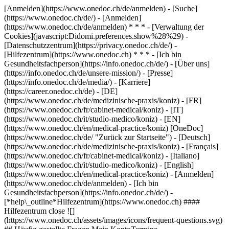
[Anmelden](https://www.onedoc.ch/de/anmelden) - [Suche]
(https://www.onedoc.ch/de/) - [Anmelden]
(https://www.onedoc.ch/de/anmelden) * * * - [Verwaltung der
Cookies](javascript:Didomi.preferences.show%28%29) -
[Datenschutzzentrum](https://privacy.onedoc.ch/de/) -
[Hilfezentrum](https://www.onedoc.ch) * * * - [Ich bin
Gesundheitsfachperson](https://info.onedoc.ch/de/) - [Über uns]
(https://info.onedoc.ch/de/unsere-mission/) - [Presse]
(https://info.onedoc.ch/de/media/) - [Karriere]
(https://career.onedoc.ch/de)
- [DE]
(https://www.onedoc.ch/de/medizinische-praxis/koniz) - [FR]
(https://www.onedoc.ch/fr/cabinet-medical/koniz) - [IT]
(https://www.onedoc.ch/it/studio-medico/koniz) - [EN]
(https://www.onedoc.ch/en/medical-practice/koniz) [OneDoc]
(https://www.onedoc.ch/de/ "Zurück zur Startseite") - [Deutsch]
(https://www.onedoc.ch/de/medizinische-praxis/koniz) - [Français]
(https://www.onedoc.ch/fr/cabinet-medical/koniz) - [Italiano]
(https://www.onedoc.ch/it/studio-medico/koniz) - [English]
(https://www.onedoc.ch/en/medical-practice/koniz)
- [Anmelden]
(https://www.onedoc.ch/de/anmelden) - [Ich bin
Gesundheitsfachperson](https://info.onedoc.ch/de/)
-
[*help\_outline*Hilfezentrum](https://www.onedoc.ch) ####
Hilfezentrum close ![]
(https://www.onedoc.ch/assets/images/icons/frequent-questions.svg)