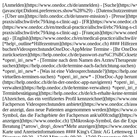
[Anmelden](https://www.onedoc.ch/de/anmelden) - [Suche](https://w
(javascript:Didomi.preferences.show%28%29) - [Datenschutzzentrum](h
- [Über uns](https://info.onedoc.ch/de/unsere-mission/) - [Presse](http
praxis/allschwil/ebc79/king-s-clinic-ag) - [FR](https://www.onedoc.ch
(https://www.onedoc.ch/en/medical-practice/allschwil/ebc79/king-s-c
praxis/allschwil/ebc79/king-s-clinic-ag) - [Français](https://www.oned
ag) - [English](https://www.onedoc.ch/en/medical-practice/allschwil/
[*help\_outline*Hilfezentrum](https://www.onedoc.ch) #### Hilfezen
buchenVideosprechstundeOneDoc-AppMeine Termine - [Ihr OneDoc-Kont
zurücksetzen](https://help.onedoc.ch/de/passwort-zur%C3%BCckset
*open\_in\_new*
- [Termine nach dem Namen des Arztes/Therapeuten
suchen](https://help.onedoc.ch/de/termine-nach-fachrichtung-suche
*open\_in\_new*
- [Was ist eine Videosprechstunde?](https://help.o
virtuellen-terminen-suchen) *open\_in\_new*
- [OneDoc-App herunte
(https://help.onedoc.ch/de/in-der-onedoc-app-navigieren) *open\_