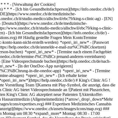
* * * - [Verwaltung der Cookies]
* * * - [Ich bin Gesundheitsfachperson](https://info.onedoc.ch/de/)
[DE](https://www.onedoc.ch/de/medizinische-
.onedoc.ch/it/studio-medico/allschwil/ebc79/king-s-clinic-ag) - [EN]
 - [Deutsch](https://www.onedoc.ch/de/medizinische-
https://www.onedoc.ch/it/studio-medico/allschwil/ebc79/king-s-clinic-
) - [Ich bin Gesundheitsfachperson](https://info.onedoc.ch/de/)
-
stions.svg) ## Häufig gestellte Fragen Mein KontoTermine
-konto-kann-nicht-erstellt-werden) *open\_in\_new* - [Passwort
https://help.onedoc.ch/de/anmelde-e-mail-zur%C3%BCcksetzen)
hperson-buchen) *open\_in\_new* - [Termine nach einem Fachgebiet
elp.onedoc.ch/de/termine-f%C3%BCr-jemand-anderen-vereinbaren)
- [Eine Videosprechstunde buchen](https://help.onedoc.ch/de/nach-
in\_new* - [In der OneDoc-App navigieren]
e/einf%C3%BChrung-in-die-onedoc-app) *open\_in\_new*
- [Termine verwalten](https://help.onedoc.ch/de/termine-verwalten) *open\_in\_new* - [Termine absagen](https://help.onedoc.ch/de/online-gebuchte-termine-absagen) *open\_in\_new* - [Ich erhalte keine Terminbestätigung](https://help.onedoc.ch/de/ich-erhalte-keine-terminbest%C3%A4tigung) *open\_in\_new* [Alle unsere Artikel anzeigen *open\_in\_new*](https://help.onedoc.ch/de/) # King's Clinic AG ![Abzeichen, das ein verifiziertes Profil kennzeichnet](https://www.onedoc.ch/assets/images/icons/checkmark.svg) ## Medizinische Praxis Karte Vorstellung Team ![Kamera mit Play-Symbol, die anzeigt, dass die Fachperson Videosprechstunden anbietet](https://www.onedoc.ch/assets/images/icons/video-consultations.svg) ### Videosprechstunde King's Clinic AG bietet Videosprechstunde an ![Patient mit Pluszeichen, der anzeigt, dass neue Patienten angenommen werden](https://www.onedoc.ch/assets/images/icons/new-patients.svg) ### Zugelassene Patienten King's Clinic AG akzeptiert neue Patienten ![Aktenkoffer-Symbol, das die Fachgebiete der Fachperson ank\u00fcndigt](https://www.onedoc.ch/assets/images/icons/specialties.svg) ### Fachrichtungen Hausarztmedizin (Allgemeinmedizin) [*arrow\_drop\_down*Mehr anzeigen](https://www.onedoc.ch) ![Mikroskop-Symbol, das die Expertisen der Fachperson ank\u00fcndigt](https://www.onedoc.ch/assets/images/icons/expertises.svg) ### Expertisen Medizinisches Cannabis Beratung [*arrow\_drop\_down*Mehr anzeigen](https://www.onedoc.ch) ![Standortmarker, der Karte und Zugangsinformationen zur Praxis anzeigt](https://www.onedoc.ch/assets/images/icons/map.svg) ### Karte und Anreiseinformationen #### King's Clinic AG Lettenweg 118 4123 Allschwil #### Öffnungszeiten Derzeit geschlossen - Öffnet am Montag um 08:30 *expand\_more* Montag: 08:30 - 17:00 Dienstag: 08:30 - 17:00 Mittwoch: 08:30 - 17:00 Donnerstag: 08:30 - 17:00 Freitag: 08:30 - 17:00 Samstag: Geschlossen Sonntag: Geschlossen ![Dokument-Symbol, das die Vorstellung der Praxis ankündigt](https://www.onedoc.ch/assets/images/icons/presentation.svg) ### Vorstellung der Einrichtung ## __Kings Clinic – Ihre Spezialisten für individuelle Therapielösungen__ In der Kings Clinic verbinden wir medizinische Expertise mit einer persönlichen, verständnisvollen Betreuung. Unser Ziel ist es, gemeinsam mit Ihnen den bestmöglichen Weg zu mehr Lebensqualität zu finden. __Medizinische Cannabis Erstkonsultation__ - Wir nehmen uns Zeit, Ihre gesundheitliche Situation umfassend zu verstehen. Dabei sichten wir Ihre medizinischen Unterlagen, klären Sie transparent über die Möglichkeiten einer Cannabistherapie auf und entwickeln einen individuell auf Sie zugeschnittenen Behandlungsplan. __Medizinische Cannabis Folgekonsultation__ - Wir begleiten Ihren Therapieverlauf engmaschig, prüfen die Wirkung der Behandlung und passen die Medikation bei Bedarf optimal an – damit Ihre Therapie bestmögliche Ergebnisse erzielt. __Rezeptverlängerung / Kurze ärztliche Rücksprache__ - Ob ein Folgerezept oder eine kurze medizinische Beratung – wir sind für Sie da, um Ihre Behandlung reibungslos fortzuführen. __Ärztliche Beratung bei chronischen Schmerzen oder therapieresistenten Erkrankungen__ - Wir besprechen mit Ihnen wirksame Therapieoptionen, einschließlich moderner Cannabistherapien, wenn diese medizinisch sinnvoll sind – individuell, verständnisvoll und auf dem neuesten Stand der Wissenschaft. [*arrow\_drop\_down*Mehr anzeigen](https://www.onedoc.ch) [](https://assets.onedoc.ch/images/entities/c5e143637f7daa1efe65c3586c452090487689103dae8f962f24c1e35b48b7c2.png) ![Personengruppe-Symbol, das die Liste der in der Praxis tätigen Fachpersonen ankündigt](https://www.onedoc.ch/assets/images/icons/team.svg) ### Team Hausärztin (Allgemeinmedizinerin) [![Maria-Lucia Vacariu, Hausärztin (Allgemeinmedizinerin) in Allschwil](https://assets.onedoc.ch/images/users/d427685204704cabd8bcd1384b8daad91a9823c0028cd1a6c6697fa47a2c9f40-small.jpg "Maria-Lucia Vacariu, Hausärztin (Allgemeinmedizinerin) in Allschwil") \ __Dr. med. Maria-Lucia Vacariu__](https://www.onedoc.ch/de/hausarztin-allgemeinmedizinerin/allschwil/pcx14/dr-med-maria-lucia-vacariu) ![Sprechblasen-Symbol, das den FAQ-Bereich ank\u00fcndigt](https://www.onedoc.ch/assets/images/icons/faq.svg) ### FAQ *expand\_more* *keyboard\_arrow\_right* ## Wie lautet die Adresse von King's Clinic AG? King's Clinic AG empfängt Patienten hier: Lettenweg 118, 4123 Allschwil. * * * *keyboard\_arrow\_right* ## Wie sind die Öffnungszeiten von King's Clinic AG? King's Clinic AG ist geöffnet: - Am Montag von 08:30 bis 17:00 Uhr - Am Dienstag von 08:30 bis 17:00 Uhr - Am Mittwoch von 08:30 bis 17:00 Uhr - Am Donnerstag von 08:30 bis 17:00 Uhr - Am Freitag von 08:30 bis 17:00 Uhr - Am Samstag geschlossen Uhr - Am Sonntag geschlossen Uhr * * * *keyboard\_arrow\_right* ## Wie lautet die Telefonnummer von King's Clinic AG? Die Telefonnummer von King's Clinic AG lautet [078 250 51 95](tel:+41782505195). * * * *keyboard\_arrow\_right* ## Welche Fachrichtungen werden in King's Clinic AG praktiziert? King's Clinic AG bietet Beratungen/ Behandlungen in [Hausarztmedizin (Allgemeinmedizin)](https://www.onedoc.ch/de/hausarzt-allgemeinmedizin/allschwil) an. * * * *keyboard\_arrow\_right* ## Was sind die Expertisen von King's Clinic AG? Die Expertisen von King's Clinic AG sind: [Medizinisches Cannabis Beratung](https://www.onedoc.ch/de/medizinisches-cannabis-beratung/allschwil). * * * *keyboard\_arrow\_right* ## Nimmt King's Clinic AG neue Patienten auf? Ja, King's Clinic AG nimmt neue Patienten an. Um einen Termin zu vereinbaren, können neue Patienten einfach online über OneDoc buchen. * * * *keyboard\_arrow\_right* ## Bietet King's Clinic AG Videosprechstunde an? Ja, King's Clinic AG bietet Videosprechstunde an. Um eine Videosprechstunde zu buchen, gehen Sie einfach auf OneDoc, wo Sie ein Zeitfenster auswählen können, das Ihrem Terminplan entspricht. * * * *keyboard\_arrow\_right* ## Welche Sprachen werden in King's Clinic AG gesprochen? King's Clinic AG bietet Beratungen/ Behandlungen in Deutsch an. 1. [OneDoc](https://www.onedoc.ch/de/)/ 2. [Medizinische Praxis](https://www.onedoc.ch/de/medizinische-praxis)/ 3. [Kanton Basel-Landschaft](https://www.onedoc.ch/de/medizinische-praxis/kanton-basel-landschaft)/ 4. [Allschwil](https://www.onedoc.ch/de/medizinische-praxis/allschwil)/ 5. King's Clinic AG ### Termin buchen bei King's Clinic AG Füllen Sie die folgenden Felder aus *check* Fachrichtung Hausarztmedizin (Allgemeinmedizin) Hausarztmedizin (Allgemeinmedizin) Wählen Sie eine Fachrichtung * * * 2 Ihr Patient:innenstatus Ich bin Neupatient:in Ich bin bereits als Patient:in erfasst * * * *touch\_app* Wählen Sie einen Termin *chevron\_left* Sa. 01 Aug. *chevron\_right* Mehr Termine anzeigen Zeitfenster Termin buchen ### Laden Sie die OneDoc-App herunter Buchen Sie online einen Termin bei einem Arzt, Zahnarzt oder Therapeuten in Ihrer Nähe in der Schweiz. Mit der OneDoc-App können Sie alle Ihre medizinischen Termine von Ihrem Handy aus verwalten, jederzeit und überall. ![QR-Code, der zum Apple App Store oder Google Play leitet, um die OneDoc Patienten-App zu laden](https://www.onedoc.ch/assets/images/download-app-qr.jpeg) Scannen Sie den QR-Code, um die App herunterzuladen [![Laden Sie unsere App im App Store herunter!](https://www.onedoc.ch/assets/images/app-store-badge-de.svg)](https://apps.apple.com/ch/app/onedoc/id1592376413?l=fr)[![Laden Sie unsere App im Google Play Store herunter!](https://www.onedoc.ch/assets/images/google-play-badge-de.png)](https://play.google.com/store/apps/details?id=ch.onedoc.patient&hl=fr-CH) *keyboard\_arrow\_right* ## Verwandte Suchbegriffe [Hausarzt (Allgemeinmedizin) in Basel](https://www.onedoc.ch/de/hausarzt-allgemeinmedizin/basel)[Hausarzt (Allgemeinmedizin) in Aarau](https://www.onedoc.ch/de/hausarzt-allgemeinmedizin/aarau)[Hausarzt (Allgemeinmedizin) in Olten](https://www.onedoc.ch/de/hausarzt-allgemeinmedizin/olten)[Hausarzt (Allgemeinmedizin) in Reinach BL](https://www.onedoc.ch/de/hausarzt-allgemeinmedizin/reinach?state=BL)[Hausarzt (Allgemeinmedizin) in Grenchen SO](https://www.onedoc.ch/de/hausarzt-allgemeinmedizin/grenchen?state=SO)[Hausarzt (Allgemeinmedizin) in Hunzenschwil](https://www.onedoc.ch/de/hausarzt-allgemeinmedizin/hunzenschwil)[Hausarzt (Allgemeinmedizin) in Delsberg](https://www.onedoc.ch/de/hausarzt-allgemeinmedizin/delsberg)[Hausarzt (Allgemeinmedizin) in Orpund](https://www.onedoc.ch/de/hausarzt-allgemeinmedizin/orpund)[Hausarzt (Allgemeinmedizin) in Binningen](https://www.onedoc.ch/de/hausarzt-allgemeinmedizin/binningen)[Hausarzt (Allgemeinmedizin) in Bätterkinden](https://www.onedoc.ch/de/hausarzt-allgemeinmedizin/batterkinden)[Hausarzt (Allgemeinmedizin) in Riehen](https://www.onedoc.ch/de/hausarzt-allgemeinmedizin/riehen)[Hausarzt (Allgemeinmedizin) in Brugg AG](https://www.onedoc.ch/de/hausarzt-allgemeinmedizin/brugg?state=AG)[Hausarzt (Allgemeinmedizin) in Tavannes](https://www.onedoc.ch/de/hausarzt-allgemeinmedizin/tavannes)[Hausarzt (Allgemeinmedizin) in Pruntrut](https://www.onedoc.ch/de/hausarzt-allgemeinmedizin/pruntrut)[Hausarzt (Allgemeinmedizin) in Oensingen](https://www.onedoc.ch/de/hausarzt-allgemeinmedizin/oensingen)[Hausarzt (Allgemeinmedizin) in Langenthal](https://www.onedoc.ch/de/hausarzt-allgemeinmedizin/langenthal)[Hausarzt (Allgemeinmedizin) in Wangen bei Olten](https://www.onedoc.ch/de/hausarzt-allgemeinmedizin/wangen-bei-olten)[Hausarzt (Allgemeinmedizin) in Schöftland](https://www.onedoc.ch/de/hausarzt-allgemeinmedizin/schoftland)[Hausarzt (Allgemeinmedizin) in Koppigen](https://www.onedoc.ch/de/hausarzt-allgemeinmedizin/koppigen)[Hausarzt (Allgemeinmedizin) in Allschwil](https://www.onedoc.ch/de/hausarzt-allgemeinmedizin/allschwil)[Hausarzt (Allgemeinmedizin) in Liestal](https://www.onedoc.ch/de/hausarzt-allgemeinmedizin/liestal) *keyboard\_arrow\_right* ## Belie