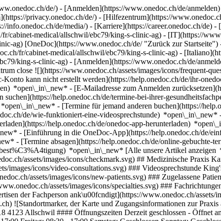
ww.onedoc.ch/de/) - [Anmelden](https://www.onedoc.ch/de/anmelden) 
ttps://privacy.onedoc.ch/de/) - [Hilfezentrum](https://www.onedoc.ch) 
s://info.onedoc.ch/de/media/) - [Karriere](https://career.onedoc.ch/de)
- 
/fr/cabinet-medical/allschwil/ebc79/king-s-clinic-ag) - [IT](https://www
linic-ag) [OneDoc](https://www.onedoc.ch/de/ "Zurück zur Startseite")
oc.ch/fr/cabinet-medical/allschwil/ebc79/king-s-clinic-ag) - [Italiano](
ebc79/king-s-clinic-ag)
- [Anmelden](https://www.onedoc.ch/de/anmelden
trum close ![](https://www.onedoc.ch/assets/images/icons/frequent-que
o kann nicht erstellt werden](https://help.onedoc.ch/de/ihr-onedoc
zen) *open\_in\_new* - [E-Mailadresse zum Anmelden zurücksetzen](
 suchen](https://help.onedoc.ch/de/termine-bei-ihrer-gesundheitsfac
n) *open\_in\_new* - [Termine für jemand anderen buchen](https://h
nedoc.ch/de/wie-funktioniert-eine-videosprechstunde) *open\_in\_new* 
rladen](https://help.onedoc.ch/de/onedoc-app-herunterladen) *open\_
in\_new* - [Einführung in die OneDoc-App](https://help.onedoc.ch/d