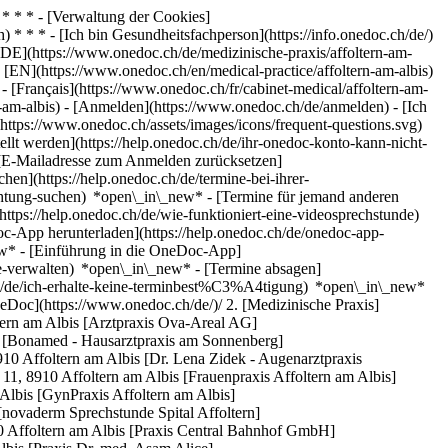
* * * - [Verwaltung der Cookies]
* * * - [Ich bin Gesundheitsfachperson](https://info.onedoc.ch/de/)
[DE](https://www.onedoc.ch/de/medizinische-praxis/affoltern-am-
 - [EN](https://www.onedoc.ch/en/medical-practice/affoltern-am-albis)
- [Français](https://www.onedoc.ch/fr/cabinet-medical/affoltern-am-
n-am-albis)
- [Anmelden](https://www.onedoc.ch/de/anmelden) - [Ich
https://www.onedoc.ch/assets/images/icons/frequent-questions.svg)
 werden](https://help.onedoc.ch/de/ihr-onedoc-konto-kann-nicht-
 [E-Mailadresse zum Anmelden zurücksetzen]
en](https://help.onedoc.ch/de/termine-bei-ihrer-
chtung-suchen) *open\_in\_new* - [Termine für jemand anderen
(https://help.onedoc.ch/de/wie-funktioniert-eine-videosprechstunde)
c-App herunterladen](https://help.onedoc.ch/de/onedoc-app-
ew* - [Einführung in die OneDoc-App]
](https://www.onedoc.ch/de/facharzt-fur-allgemeine-innere-medizin)[Hausarzt (Allgemeinmedizin)](https://www.onedoc.ch/de/hausarzt-allgemeinmedizin)[Gynäkologe (Frauenarzt und Geburtshelfer)](https://www.onedoc.ch/de/gynakologe-frauenarzt-und-geburtshelfer)[Physiotherapeut](https://www.onedoc.ch/de/physiotherapeut)[Augenarzt](https://www.onedoc.ch/de/augenarzt)[Masseur (klassische Massage)](https://www.onedoc.ch/de/masseur-klassische-massage)[Impfzentrum](https://www.onedoc.ch/de/impfzentrum)[Gesundheitsdienstleistungen der Apotheke](https://www.onedoc.ch/de/gesundheitsdienstleistungen-der-apotheke)[Hautarzt (Dermatologe)](https://www.onedoc.ch/de/hautarzt-dermatologe)[Osteopath](https://www.onedoc.ch/de/osteopath)[Spezialist für ästhetische Medizin](https://www.onedoc.ch/de/spezialist-fur-asthetische-medizin)[Reflexologietherapeut](https://www.onedoc.ch/de/reflexologietherapeut)[Manuelle Lymphdrainage Therapeut](https://www.onedoc.ch/de/manuelle-lymphdrainage-therapeut)[Zahnarzt](https://www.onedoc.ch/de/zahnarzt)[Kinderarzt](https://www.onedoc.ch/de/kinderarzt)[Medizinischer Masseur (Massage)](https://www.onedoc.ch/de/medizinischer-masseur-massage)[Kosmetiker](https://www.onedoc.ch/de/kosmetiker)[Augenoptiker](https://www.onedoc.ch/de/augenoptiker)[WAM/TEN Naturheilpraktiker](https://www.onedoc.ch/de/wam-ten-naturheilpraktiker)[Dentalhygieniker](https://www.onedoc.ch/de/dentalhygieniker)[Akupunkteur](https://www.onedoc.ch/de/akupunkteur)[Alle Fachrichtungen](https://www.onedoc.ch/de/fachgebiet) *keyboard\_arrow\_right* ## Eine Expertise finden [Vorsorgeuntersuchung | Check up](https://www.onedoc.ch/de/vorsorgeuntersuchung-check-up)[Augencheck | Untersuchung der Sehkraft | Visustest](https://www.onedoc.ch/de/augencheck-untersuchung-der-sehkraft-visustest)[Harnwegsinfektion | Zystitis | Blasenentzündung](https://www.onedoc.ch/de/harnwegsinfektion-zystitis-blasenentzundung)[Grippeimpfung](https://www.onedoc.ch/de/grippeimpfung)[Allergie | AllergoTest | Allergieabklärung](https://www.onedoc.ch/de/allergie-allergotest-allergieabklarung)[Verhütung](https://www.onedoc.ch/de/verhutung)[Impfberatung](https://www.onedoc.ch/de/impfberatung)[Glaukom | Grüner Star](https://www.onedoc.ch/de/glaukom-gruner-star)[Katarakt | Grauer Star](https://www.onedoc.ch/de/katarakt-grauer-star)[Herz-Kreislauf-Prävention | CardioCheck](https://www.onedoc.ch/de/herz-kreislauf-pravention-cardiocheck)[Verkehrsmedizinische Kontrolluntersuchung STUFE 1](https://www.onedoc.ch/de/verkehrsmedizinische-kontrolluntersuchung-stufe-1)[Trockene Augen](https://www.onedoc.ch/de/trockene-augen)[Vorsorgeuntersuchung Humane Papillomaviren (HPV) | PAP Abstrich](https://www.onedoc.ch/de/vorsorgeuntersuchung-humane-papillomaviren-hpv-pap-abstrich)[Zeckenimpfung (FSME)](https://www.onedoc.ch/de/zeckenimpfung-fsme)[Aktualisierung des Impfbuchs](https://www.onedoc.ch/de/aktualisierung-des-impfbuchs)[Grippe | Influenza | Grippesymptome | Schnupfen](https://www.onedoc.ch/de/grippe-influenza-grippesymptome-schnupfen)[Schwangerschaftsvorsorge | Schwangerschaftsuntersuchung](https://www.onedoc.ch/de/schwangerschaftsvorsorge-schwangerschaftsuntersuchung)[Messung des Blutdrucks](https://www.onedoc.ch/de/messung-des-blutdrucks)[Wechseljahre | Menopause](https://www.onedoc.ch/de/wechseljahre-menopause)[Brille](https://www.onedoc.ch/de/brille)[Altersbedingte Makuladegeneration | AMD](https://www.onedoc.ch/de/altersbedingte-makuladegeneration-amd)[Alle Expertisen](https://www.onedoc.ch/de/expertisen) *keyboard\_arrow\_right* ## Verzeichnis der Einrichtungen [Medizinische Praxis](https://www.onedoc.ch/de/medizinische-praxis)[Medizinisches Zentrum](https://www.onedoc.ch/de/medizinisches-zentrum)[Gruppenpraxis](https://www.onedoc.ch/de/gruppenpraxis)[Zahnarztpraxis](https://www.onedoc.ch/de/zahnarztpraxis)[Apotheke](https://www.onedoc.ch/de/apotheke)[Osteopathiepraxis](https://www.onedoc.ch/de/osteopathiepraxis)[Physiotherapiepraxis](https://www.onedoc.ch/de/physiotherapiepraxis)[Medizinische Gruppe](https://www.onedoc.ch/de/medizinische-gruppe)[Zahnklinik](https://www.onedoc.ch/de/zahnklinik)[Gesundheitszentrum](https://www.onedoc.ch/de/gesundheitszentrum)[Optikgeschäft](https://www.onedoc.ch/de/optikgeschaft)[Hörzentrum](https://www.onedoc.ch/de/horzentrum)[Klinik](https://www.onedoc.ch/de/klinik)[Spital](https://www.onedoc.ch/de/spital)[Medizinisches und Zahnmedizinisches Zentrum](https://www.onedoc.ch/de/medizinisches-und-zahnmedizinisches-zentrum)[Pflegezentrum](https://www.onedoc.ch/de/pflegezentrum)[Medizinisches Labor](https://www.onedoc.ch/de/medizinisches-labor)[Praxis für Alternative Medizin](https://www.onedoc.ch/de/praxis-fur-alternative-medizin)[Medizinisches Bildgebungszentrum](https://www.onedoc.ch/de/medizinisches-bildgebungsze