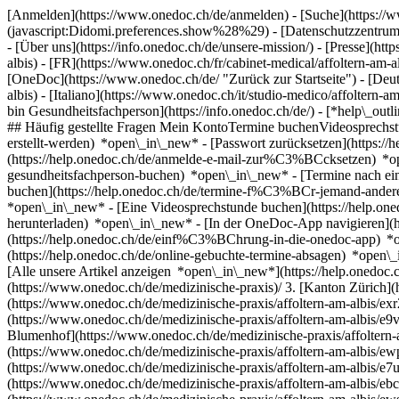
[Anmelden](https://www.onedoc.ch/de/anmelden) - [Suche](https://w
(javascript:Didomi.preferences.show%28%29) - [Datenschutzzentrum](h
- [Über uns](https://info.onedoc.ch/de/unsere-mission/) - [Presse](http
albis) - [FR](https://www.onedoc.ch/fr/cabinet-medical/affoltern-am-a
[OneDoc](https://www.onedoc.ch/de/ "Zurück zur Startseite") - [Deuts
albis) - [Italiano](https://www.onedoc.ch/it/studio-medico/affoltern-a
bin Gesundheitsfachperson](https://info.onedoc.ch/de/)
- [*help\_outl
## Häufig gestellte Fragen Mein KontoTermine buchenVideosprechst
erstellt-werden) *open\_in\_new* - [Passwort zurücksetzen](https
(https://help.onedoc.ch/de/anmelde-e-mail-zur%C3%BCcksetzen) *
gesundheitsfachperson-buchen) *open\_in\_new* - [Termine nach ein
buchen](https://help.onedoc.ch/de/termine-f%C3%BCr-jemand-ande
*open\_in\_new* - [Eine Videosprechstunde buchen](https://help.on
herunterladen) *open\_in\_new* - [In der OneDoc-App navigieren](h
(https://help.onedoc.ch/de/einf%C3%BChrung-in-die-onedoc-app) 