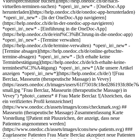
Videosprechstunde buchen](https://help.onedoc.ch/de/nach-
virtuellen-terminen-suchen) *open\_in\_new*
- [OneDoc-App
herunterladen](https://help.onedoc.ch/de/onedoc-app-herunterladen)
*open\_in\_new* - [In der OneDoc-App navigieren]
(https://help.onedoc.ch/de/in-der-onedoc-app-navigieren)
*open\_in\_new* - [Einführung in die OneDoc-App]
(https://help.onedoc.ch/de/einf%C3%BChrung-in-die-onedoc-app)
*open\_in\_new*
- [Termine verwalten]
(https://help.onedoc.ch/de/termine-verwalten) *open\_in\_new* -
[Termine absagen](https://help.onedoc.ch/de/online-gebuchte-
termine-absagen) *open\_in\_new* - [Ich erhalte keine
Terminbestätigung](https://help.onedoc.ch/de/ich-erhalte-keine-
terminbest%C3%A4tigung) *open\_in\_new* [Alle unsere Artikel
anzeigen *open\_in\_new*](https://help.onedoc.ch/de/) ![Frau
Berclaz, Masseurin (therapeutische Massage) in Vevey]
(https://assets.onedoc.ch/images/users/61f75018c18ed286193fc80e
small.jpg "Frau Berclaz, Masseurin (therapeutische Massage) in
Vevey") *photo\_camera* # Frau Marie Berclaz ![Abzeichen, das
ein verifiziertes Profil kennzeichnet]
(https://www.onedoc.ch/assets/images/icons/checkmark.svg) ##
Masseurin (therapeutische Massage) Zusammenfassung Karte
Vorstellung ![Patient mit Pluszeichen, der anzeigt, dass neue
Patienten angenommen werden]
(https://www.onedoc.ch/assets/images/icons/new-patients.svg) ###
Zugelassene Patienten Frau Marie Berclaz akzeptiert neue Patienten