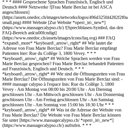
* * * #### Gesprochene Sprachen Französisch, Englisch und
Deutsch #### Netzwerke ![Frau Marie Berclaz ist bei ASCA
angeschlossen]
(https://assets.onedoc.ch/images/networks/logos/496d325fd4282f
small.png) #### Website [Zur Website *open\_in\_new*]
(https://www.massagecalypso.ch/) ![Sprechblasen-Symbol, das den
FAQ-Bereich ank\u00fcndigt]
(https://www.onedoc.ch/assets/images/icons/faq.svg) ### FAQ
*expand\_more* *keyboard\_arrow\_right* ## Wie lautet die
Adresse von Frau Marie Berclaz? Frau Marie Berclaz empfängt
Patienten hier: Rue du Collège 3, 1800 Vevey. * * *
*keyboard\_arrow\_right* ## Welche Sprachen werden von Frau
Marie Berclaz gesprochen? Frau Marie Berclaz behandelt Patienten
auf Französisch, Englisch und Deutsch. * * *
*keyboard\_arrow\_right* ## Wie sind die Öffnungszeiten von Frau
Marie Berclaz? Die Öffnungszeiten von Frau Marie Berclaz sind: -
#### massage calypso à l'espace Inis: Rue du Collège 3, 1800
Vevey - Am Montag von 08:00 bis 20:00 Uhr - Am Dienstag
geschlossen Uhr - Am Mittwoch geschlossen Uhr - Am Donnerstag
geschlossen Uhr - Am Freitag geschlossen Uhr - Am Samstag
geschlossen Uhr - Am Sonntag von 15:00 bis 18:30 Uhr * * *
*keyboard\_arrow\_right* ## Was ist die Adresse der Website von
Frau Marie Berclaz? Die Website von Frau Marie Berclaz können
Sie unter [https://www.massagecalypso.ch/ *open\_in\_new*]
(https://www.massagecalypso.ch/) aufrufen. * * *