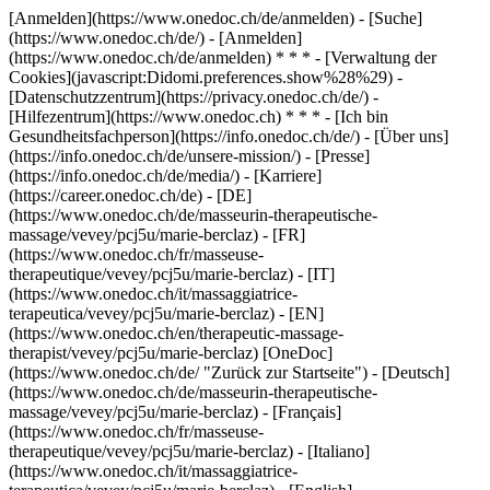
[Anmelden](https://www.onedoc.ch/de/anmelden) - [Suche]
(https://www.onedoc.ch/de/) - [Anmelden]
(https://www.onedoc.ch/de/anmelden) * * * - [Verwaltung der
Cookies](javascript:Didomi.preferences.show%28%29) -
[Datenschutzzentrum](https://privacy.onedoc.ch/de/) -
[Hilfezentrum](https://www.onedoc.ch) * * * - [Ich bin
Gesundheitsfachperson](https://info.onedoc.ch/de/) - [Über uns]
(https://info.onedoc.ch/de/unsere-mission/) - [Presse]
(https://info.onedoc.ch/de/media/) - [Karriere]
(https://career.onedoc.ch/de)
- [DE]
(https://www.onedoc.ch/de/masseurin-therapeutische-
massage/vevey/pcj5u/marie-berclaz) - [FR]
(https://www.onedoc.ch/fr/masseuse-
therapeutique/vevey/pcj5u/marie-berclaz) - [IT]
(https://www.onedoc.ch/it/massaggiatrice-
terapeutica/vevey/pcj5u/marie-berclaz) - [EN]
(https://www.onedoc.ch/en/therapeutic-massage-
therapist/vevey/pcj5u/marie-berclaz) [OneDoc]
(https://www.onedoc.ch/de/ "Zurück zur Startseite") - [Deutsch]
(https://www.onedoc.ch/de/masseurin-therapeutische-
massage/vevey/pcj5u/marie-berclaz) - [Français]
(https://www.onedoc.ch/fr/masseuse-
therapeutique/vevey/pcj5u/marie-berclaz) - [Italiano]
(https://www.onedoc.ch/it/massaggiatrice-