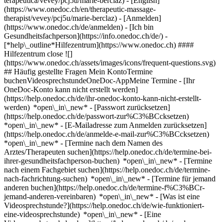
terapeutica/vevey/pcj5u/marie-berclaz) - [English]
(https://www.onedoc.ch/en/therapeutic-massage-
therapist/vevey/pcj5u/marie-berclaz)
- [Anmelden]
(https://www.onedoc.ch/de/anmelden) - [Ich bin
Gesundheitsfachperson](https://info.onedoc.ch/de/)
-
[*help\_outline*Hilfezentrum](https://www.onedoc.ch) ####
Hilfezentrum close ![]
(https://www.onedoc.ch/assets/images/icons/frequent-questions.svg)
## Häufig gestellte Fragen Mein KontoTermine
buchenVideosprechstundeOneDoc-AppMeine Termine - [Ihr
OneDoc-Konto kann nicht erstellt werden]
(https://help.onedoc.ch/de/ihr-onedoc-konto-kann-nicht-erstellt-
werden) *open\_in\_new* - [Passwort zurücksetzen]
(https://help.onedoc.ch/de/passwort-zur%C3%BCcksetzen)
*open\_in\_new* - [E-Mailadresse zum Anmelden zurücksetzen]
(https://help.onedoc.ch/de/anmelde-e-mail-zur%C3%BCcksetzen)
*open\_in\_new*
- [Termine nach dem Namen des
Arztes/Therapeuten suchen](https://help.onedoc.ch/de/termine-bei-
ihrer-gesundheitsfachperson-buchen) *open\_in\_new* - [Termine
nach einem Fachgebiet suchen](https://help.onedoc.ch/de/termine-
nach-fachrichtung-suchen) *open\_in\_new* - [Termine für jemand
anderen buchen](https://help.onedoc.ch/de/termine-f%C3%BCr-
jemand-anderen-vereinbaren) *open\_in\_new*
- [Was ist eine
Videosprechstunde?](https://help.onedoc.ch/de/wie-funktioniert-
eine-videosprechstunde) *open\_in\_new* - [Eine