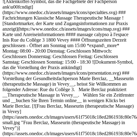
![Aktenkoffer-Symbol, das die Fachgebiete der Fachperson
ank\u00fcndigt]
(https://www.onedoc.ch/assets/images/icons/specialties.svg) ###
Fachrichtungen Klassische Massage Therapeutische Massage !
[Standortmarker, der Karte und Zugangsinformationen zur Praxis
anzeigt](https://www.onedoc.ch/assets/images/icons/map.svg) ###
Karte und Anreiseinformationen #### massage calypso à l'espace
Inis Rue du Collège 3 1800 Vevey #### Öffnungszeiten Derzeit
geschlossen - Öffnet am Sonntag um 15:00 *expand\_more*
Montag: 08:00 - 20:00 Dienstag: Geschlossen Mittwoch:
Geschlossen Donnerstag: Geschlossen Freitag: Geschlossen
Samstag: Geschlossen Sonntag: 15:00 - 18:30 ![Dokument-Symbol,
das die Vorstellung der Praxis ankündigt]
(https://www.onedoc.ch/assets/images/icons/presentation.svg) ###
Vorstellung der Gesundheitsfachperson Marie Berclaz, __Masseurin
(therapeutische Massage) in Vevey__, heisst Sie Willkommen an
folgender Adresse: Rue du Collège 3. Marie Berclaz praktiziert
__Therapeutische Massage in Vevey__. Wählen Sie ein Zeitfenster
und __buchen Sie Ihren Termin online__ in wenigen Klicks bei
Marie Berclaz. [![Frau Berclaz, Masseurin (therapeutische Massage)
in Vevey]
(https://assets.onedoc.ch/images/users/61f75018c18ed286193fc80e
small.jpg "Frau Berclaz, Masseurin (therapeutische Massage) in
Vevey")]
(https://assets.onedoc.ch/images/users/61f75018c18ed286193fc80e