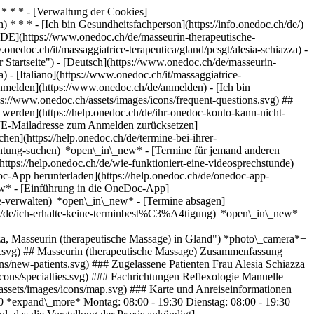
* * * - [Verwaltung der Cookies]
* * * - [Ich bin Gesundheitsfachperson](https://info.onedoc.ch/de/)
[DE](https://www.onedoc.ch/de/masseurin-therapeutische-
onedoc.ch/it/massaggiatrice-terapeutica/gland/pcsgt/alesia-schiazza) -
 Startseite") - [Deutsch](https://www.onedoc.ch/de/masseurin-
) - [Italiano](https://www.onedoc.ch/it/massaggiatrice-
nmelden](https://www.onedoc.ch/de/anmelden) - [Ich bin
ps://www.onedoc.ch/assets/images/icons/frequent-questions.svg) ##
erden](https://help.onedoc.ch/de/ihr-onedoc-konto-kann-nicht-
 [E-Mailadresse zum Anmelden zurücksetzen]
en](https://help.onedoc.ch/de/termine-bei-ihrer-
chtung-suchen) *open\_in\_new* - [Termine für jemand anderen
(https://help.onedoc.ch/de/wie-funktioniert-eine-videosprechstunde)
c-App herunterladen](https://help.onedoc.ch/de/onedoc-app-
ew* - [Einführung in die OneDoc-App]
ne-verwalten) *open\_in\_new* - [Termine absagen]
c.ch/de/ich-erhalte-keine-terminbest%C3%A4tigung) *open\_in\_new*
, Masseurin (therapeutische Massage) in Gland") *photo\_camera*+
ark.svg) ## Masseurin (therapeutische Massage) Zusammenfassung
ns/new-patients.svg) ### Zugelassene Patienten Frau Alesia Schiazza
cons/specialties.svg) ### Fachrichtungen Reflexologie Manuelle
assets/images/icons/map.svg) ### Karte und Anreiseinformationen
 *expand\_more* Montag: 08:00 - 19:30 Dienstag: 08:00 - 19:30