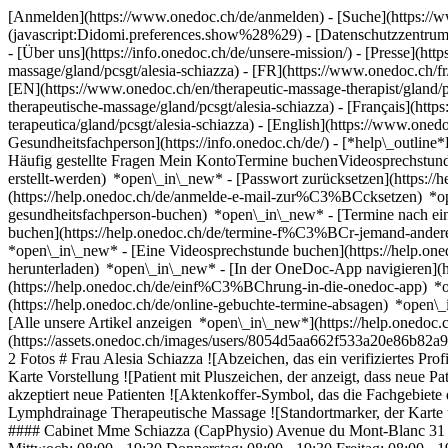
[Anmelden](https://www.onedoc.ch/de/anmelden) - [Suche](https://w
(javascript:Didomi.preferences.show%28%29) - [Datenschutzzentrum](h
- [Über uns](https://info.onedoc.ch/de/unsere-mission/) - [Presse](http
massage/gland/pcsgt/alesia-schiazza) - [FR](https://www.onedoc.ch/fr/
[EN](https://www.onedoc.ch/en/therapeutic-massage-therapist/gland/p
therapeutische-massage/gland/pcsgt/alesia-schiazza) - [Français](http
terapeutica/gland/pcsgt/alesia-schiazza) - [English](https://www.oned
Gesundheitsfachperson](https://info.onedoc.ch/de/)
- [*help\_outline
Häufig gestellte Fragen Mein KontoTermine buchenVideosprechstund
erstellt-werden) *open\_in\_new* - [Passwort zurücksetzen](https
(https://help.onedoc.ch/de/anmelde-e-mail-zur%C3%BCcksetzen) *
gesundheitsfachperson-buchen) *open\_in\_new* - [Termine nach ein
buchen](https://help.onedoc.ch/de/termine-f%C3%BCr-jemand-ande
*open\_in\_new* - [Eine Videosprechstunde buchen](https://help.on
herunterladen) *open\_in\_new* - [In der OneDoc-App navigieren](h
(https://help.onedoc.ch/de/einf%C3%BChrung-in-die-onedoc-app) 
(https://help.onedoc.ch/de/online-gebuchte-termine-absagen) *open\
[Alle unsere Artikel anzeigen *open\_in\_new*](https://help.onedoc.c
(https://assets.onedoc.ch/images/users/8054d5aa662f533a20e86b82
2 Fotos # Frau Alesia Schiazza ![Abzeichen, das ein verifiziertes P
Karte Vorstellung ![Patient mit Pluszeichen, der anzeigt, dass neue
akzeptiert neue Patienten ![Aktenkoffer-Symbol, das die Fachgebiete
Lymphdrainage Therapeutische Massage ![Standortmarker, der Karte 
#### Cabinet Mme Schiazza (CapPhysio) Avenue du Mont-Blanc 31 11