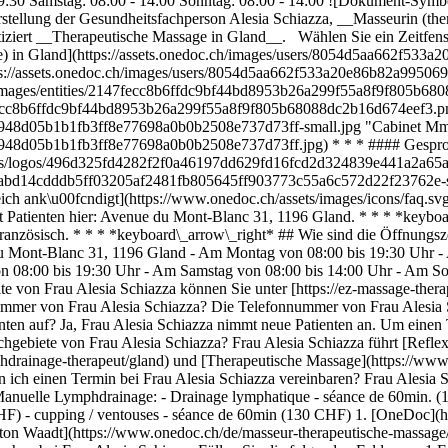
19:30 Samstag: 08:00 - 14:00 Sonntag: 08:00 - 14:00 ![Dokument-Symbol
rstellung der Gesundheitsfachperson Alesia Schiazza, __Masseurin (th
iziert __Therapeutische Massage in Gland__. Wählen Sie ein Zeitfens
sage) in Gland](https://assets.onedoc.ch/images/users/8054d5aa662f
https://assets.onedoc.ch/images/users/8054d5aa662f533a20e86b82a99
.ch/images/entities/2147fecc8b6ffdc9bf44bd8953b26a299f55a8f9f805b6
2147fecc8b6ffdc9bf44bd8953b26a299f55a8f9f805b68088dc2b16d674eef3.pn
b0948d05b1b1fb3ff8e77698a0b0b2508e737d73ff-small.jpg "Cabinet Mme
b0948d05b1b1fb3ff8e77698a0b0b2508e737d73ff.jpg) * * * #### Gespro
orks/logos/496d325fd4282f2f0a46197dd629fd16fcd2d324839e441a2a65aa
02aabd14cdddb5ff03205af2481fb805645ff903773c55a6c572d22f23762e-sm
ch ank\u00fcndigt](https://www.onedoc.ch/assets/images/icons/faq.s
gt Patienten hier: Avenue du Mont-Blanc 31, 1196 Gland. * * * *keyb
ranzösisch. * * * *keyboard\_arrow\_right* ## Wie sind die Öffnungsz
u Mont-Blanc 31, 1196 Gland - Am Montag von 08:00 bis 19:30 Uhr -
n 08:00 bis 19:30 Uhr - Am Samstag von 08:00 bis 14:00 Uhr - Am So
e von Frau Alesia Schiazza können Sie unter [https://ez-massage-thera
nummer von Frau Alesia Schiazza? Die Telefonnummer von Frau Alesia S
ten auf? Ja, Frau Alesia Schiazza nimmt neue Patienten an. Um einen 
gebiete von Frau Alesia Schiazza? Frau Alesia Schiazza führt [Reflexo
drainage-therapeut/gland) und [Therapeutische Massage](https://www.
ich einen Termin bei Frau Alesia Schiazza vereinbaren? Frau Alesia 
) Manuelle Lymphdrainage: - Drainage lymphatique - séance de 60min. 
CHF) - cupping / ventouses - séance de 60min (130 CHF)
1. [OneDoc](https://www.onedoc.ch/de/)/ 2. [Masseur (therapeutische Massage)](https://www.onedoc.ch/de/masseur-therapeutische-massage)/ 3. [Kanton Waadt](https://www.onedoc.ch/de/masseur-therapeutische-massage/kanton-waadt)/ 4. [Gland](https://www.onedoc.ch/de/masseur-therapeutische-massage/gland)/ 5. Frau Alesia Schiazza ### Termin buchen bei Frau Alesia Schiazza Füllen Sie die folgenden Felder aus 1 Fachrichtung Wählen Sie eine Fachrichtung * * * *touch\_app* Wählen Sie einen Termin *chevron\_left* Mi. 05 Aug. *chevron\_right* Mehr Termine anzeigen Zeitfenster Termin buchen ### Laden Sie die OneDoc-App herunter Buchen Sie online einen Termin bei einem Arzt, Zahnarzt oder Therapeuten in Ihrer Nähe in der Schweiz. Mit der OneDoc-App können Sie alle Ihre medizinischen Termine von Ihrem Handy aus verwalten, jederzeit und überall. ![QR-Code, der zum Apple App Store oder Google Play leitet, um die OneDoc Patienten-App zu laden](https://www.onedoc.ch/assets/images/download-app-qr.jpeg) Scannen Sie den QR-Code, um die App herunterzuladen [![Laden Sie unsere App im App Store herunter!](https://www.onedoc.ch/assets/images/app-store-badge-de.svg)](https://apps.apple.com/ch/app/onedoc/id1592376413?l=fr)[![Laden Sie unsere App im Google Play Store herunter!](https://www.onedoc.ch/assets/images/google-play-badge-de.png)](https://play.google.com/store/apps/details?id=ch.onedoc.patient&hl=fr-CH) *keyboard\_arrow\_right* ## Verwandte Fachgebiete [Reflexologietherapeut in Genf](https://www.onedoc.ch/de/reflexologietherapeut/genf)[Reflexologietherapeut in Lausanne](https://www.onedoc.ch/de/reflexologietherapeut/lausanne)[Reflexologietherapeut in Nyon](https://www.onedoc.ch/de/reflexologietherapeut/nyon)[Reflexologietherapeut in Carouge](https://www.onedoc.ch/de/reflexologietherapeut/carouge)[Re