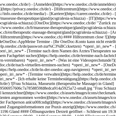
ww.onedoc.ch/de/) - [Anmelden](https://www.onedoc.ch/de/anmelden) 
ttps://privacy.onedoc.ch/de/) - [Hilfezentrum](https://www.onedoc.ch) 
s://info.onedoc.ch/de/media/) - [Karriere](https://career.onedoc.ch/de)
- 
masseuse-therapeutique/gland/pcsgt/alesia-schiazza) - [IT](https://www.
csgt/alesia-schiazza) [OneDoc](https://www.onedoc.ch/de/ "Zurück zur
s://www.onedoc.ch/fr/masseuse-therapeutique/gland/pcsgt/alesia-schiazza
oc.ch/en/therapeutic-massage-therapist/gland/pcsgt/alesia-schiazza)
- [A
*Hilfezentrum](https://www.onedoc.ch) #### Hilfezentrum close ![](htt
eOneDoc-AppMeine Termine - [Ihr OneDoc-Konto kann nicht erstellt w
://help.onedoc.ch/de/passwort-zur%C3%BCcksetzen) *open\_in\_new* -
open\_in\_new*
- [Termine nach dem Namen des Arztes/Therapeuten such
em Fachgebiet suchen](https://help.onedoc.ch/de/termine-nach-fachri
ren-vereinbaren) *open\_in\_new*
- [Was ist eine Videosprechstunde?]
edoc.ch/de/nach-virtuellen-terminen-suchen) *open\_in\_new*
- [OneDo
ttps://help.onedoc.ch/de/in-der-onedoc-app-navigieren) *open\_in\_n
*open\_in\_new*
- [Termine verwalten](https://help.onedoc.ch/de/termi
_in\_new* - [Ich erhalte keine Terminbestätigung](https://help.onedo
h/de/) ![Frau Schiazza, Masseurin (therapeutische Massage) in Gland]
a99506957606c7a7858859fd8edca914a5925a72-small.jpg "Frau Schiazza
rofil kennzeichnet](https://www.onedoc.ch/assets/images/icons/checkm
 Patienten angenommen werden](https://www.onedoc.ch/assets/images/ico
 der Fachperson ank\u00fcndigt](https://www.onedoc.ch/assets/images/i
und Zugangsinformationen zur Praxis anzeigt](https://www.onedoc.ch/
96 Gland #### Öffnungszeiten Derzeit geöffnet – Schliesst um 19:30