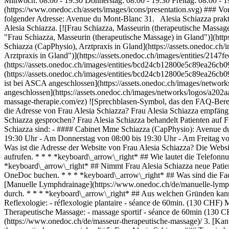
Mittwoch: 08:00 - 19:30 Donnerstag: 08:00 - 19:30 Freitag: 08:00 - 
(https://www.onedoc.ch/assets/images/icons/presentation.svg) ### Vo
folgender Adresse: Avenue du Mont-Blanc 31. Alesia Schiazza prakt
Alesia Schiazza. [![Frau Schiazza, Masseurin (therapeutische Mas
"Frau Schiazza, Masseurin (therapeutische Massage) in Gland")](
Schiazza (CapPhysio), Arztpraxis in Gland](https://assets.onedoc
Arztpraxis in Gland")](https://assets.onedoc.ch/images/entities/
(https://assets.onedoc.ch/images/entities/bcd24cb12800e5c89ea26c
(https://assets.onedoc.ch/images/entities/bcd24cb12800e5c89ea26c
ist bei ASCA angeschlossen](https://assets.onedoc.ch/images/netw
angeschlossen](https://assets.onedoc.ch/images/networks/logos/a2
massage-therapie.com/ez) ![Sprechblasen-Symbol, das den FAQ-Berei
die Adresse von Frau Alesia Schiazza? Frau Alesia Schiazza empfän
Schiazza gesprochen? Frau Alesia Schiazza behandelt Patienten auf F
Schiazza sind: - #### Cabinet Mme Schiazza (CapPhysio): Avenue d
19:30 Uhr - Am Donnerstag von 08:00 bis 19:30 Uhr - Am Freitag vo
Was ist die Adresse der Website von Frau Alesia Schiazza? Die Websit
aufrufen. * * * *keyboard\_arrow\_right* ## Wie lautet die Telefon
*keyboard\_arrow\_right* ## Nimmt Frau Alesia Schiazza neue Patien
OneDoc buchen. * * * *keyboard\_arrow\_right* ## Was sind die Fach
[Manuelle Lymphdrainage](https://www.onedoc.ch/de/manuelle-lymph
durch. * * * *keyboard\_arrow\_right* ## Aus welchen Gründen kann 
Reflexologie: - réflexologie plantaire - séance de 60min. (130 CHF
Therapeutische Massage: - massage sportif - séance de 60min (130 