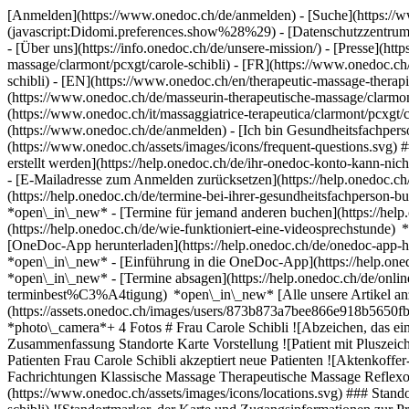
[Anmelden](https://www.onedoc.ch/de/anmelden) - [Suche](https://w
(javascript:Didomi.preferences.show%28%29) - [Datenschutzzentrum](h
- [Über uns](https://info.onedoc.ch/de/unsere-mission/) - [Presse](http
massage/clarmont/pcxgt/carole-schibli) - [FR](https://www.onedoc.ch/f
schibli) - [EN](https://www.onedoc.ch/en/therapeutic-massage-therapi
(https://www.onedoc.ch/de/masseurin-therapeutische-massage/clarmont/p
(https://www.onedoc.ch/it/massaggiatrice-terapeutica/clarmont/pcxgt/c
(https://www.onedoc.ch/de/anmelden) - [Ich bin Gesundheitsfachperso
(https://www.onedoc.ch/assets/images/icons/frequent-questions.sv
erstellt werden](https://help.onedoc.ch/de/ihr-onedoc-konto-kann-n
- [E-Mailadresse zum Anmelden zurücksetzen](https://help.onedoc
(https://help.onedoc.ch/de/termine-bei-ihrer-gesundheitsfachperson
*open\_in\_new* - [Termine für jemand anderen buchen](https://h
(https://help.onedoc.ch/de/wie-funktioniert-eine-videosprechstunde
[OneDoc-App herunterladen](https://help.onedoc.ch/de/onedoc-app-h
*open\_in\_new* - [Einführung in die OneDoc-App](https://help.
*open\_in\_new* - [Termine absagen](https://help.onedoc.ch/de/online
terminbest%C3%A4tigung) *open\_in\_new* [Alle unsere Artikel anzei
(https://assets.onedoc.ch/images/users/873b873a7bee866e918b5650
*photo\_camera*+ 4 Fotos # Frau Carole Schibli ![Abzeichen, das ein
Zusammenfassung Standorte Karte Vorstellung ![Patient mit Pluszeic
Patienten Frau Carole Schibli akzeptiert neue Patienten ![Aktenkoffe
Fachrichtungen Klassische Massage Therapeutische Massage Reflexolo
(https://www.onedoc.ch/assets/images/icons/locations.svg) ### Stan