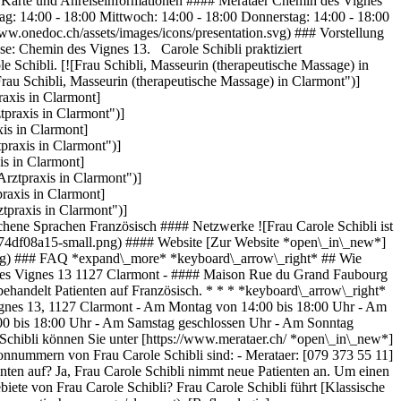
## Karte und Anreiseinformationen #### Merataer Chemin des Vignes
: 14:00 - 18:00 Mittwoch: 14:00 - 18:00 Donnerstag: 14:00 - 18:00
ww.onedoc.ch/assets/images/icons/presentation.svg) ### Vorstellung
se: Chemin des Vignes 13. Carole Schibli praktiziert
Schibli. [![Frau Schibli, Masseurin (therapeutische Massage) in
 Schibli, Masseurin (therapeutische Massage) in Clarmont")]
axis in Clarmont]
praxis in Clarmont")]
is in Clarmont]
praxis in Clarmont")]
is in Clarmont]
rztpraxis in Clarmont")]
raxis in Clarmont]
tpraxis in Clarmont")]
ene Sprachen Französisch #### Netzwerke ![Frau Carole Schibli ist
4df08a15-small.png) #### Website [Zur Website *open\_in\_new*]
.svg) ### FAQ *expand\_more* *keyboard\_arrow\_right* ## Wie
n des Vignes 13 1127 Clarmont - #### Maison Rue du Grand Faubourg
ehandelt Patienten auf Französisch. * * * *keyboard\_arrow\_right*
Vignes 13, 1127 Clarmont - Am Montag von 14:00 bis 18:00 Uhr - Am
:00 bis 18:00 Uhr - Am Samstag geschlossen Uhr - Am Sonntag
Schibli können Sie unter [https://www.merataer.ch/ *open\_in\_new*]
onnummern von Frau Carole Schibli sind: - Merataer: [079 373 55 11]
ten auf? Ja, Frau Carole Schibli nimmt neue Patienten an. Um einen
ete von Frau Carole Schibli? Frau Carole Schibli führt [Klassische