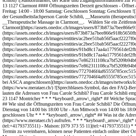
schibli) ![Standortmarker, der Karte und Zugangsinformationen zur 
13 1127 Clarmont #### Öffnungszeiten Derzeit geschlossen - Öffnet
Freitag: 14:00 - 18:00 Samstag: Geschlossen Sonntag: Geschlossen ![
der Gesundheitsfachperson Carole Schibli, __Masseurin (therapeutis
__Therapeutische Massage in Clarmont__. Wählen Sie ein Zeitfenster 
Clarmont](https://assets.onedoc.ch/images/users/873b873a7bee866
(https://assets.onedoc.ch/images/users/873b873a7bee866e918b5650
(https://assets.onedoc.ch/images/entities/ac2bee51bab56f5aacf2227
(https://assets.onedoc.ch/images/entities/ac2bee51bab56f5aacf2227
(https://assets.onedoc.ch/images/entities/91bd8c17aa4a1779561def2
(https://assets.onedoc.ch/images/entities/91bd8c17aa4a1779561def2
(https://assets.onedoc.ch/images/entities/7e862311108ca7bf5209b9
(https://assets.onedoc.ch/images/entities/7e862311108ca7bf5209b9
(https://assets.onedoc.ch/images/entities/7727046f4af6555f785cec5
(https://assets.onedoc.ch/images/entities/7727046f4af6555f785cec
bei ASCA angeschlossen](https://assets.onedoc.ch/images/network
(https://www.merataer.ch/) ![Sprechblasen-Symbol, das den FAQ-Ber
lauten die Adressen von Frau Carole Schibli? Frau Carole Schibli 
23 1147 Montricher * * * *keyboard\_arrow\_right* ## Welche Sprach
## Wie sind die Öffnungszeiten von Frau Carole Schibli? Die Öffnun
Dienstag von 14:00 bis 18:00 Uhr - Am Mittwoch von 14:00 bis 18:
geschlossen Uhr * * * *keyboard\_arrow\_right* ## Was ist die Adre
(https://www.merataer.ch/) aufrufen. * * * *keyboard\_arrow\_right
(tel:+41793735511) - Maison: [079 373 55 11](tel:+41793735511) * *
Termin zu vereinbaren, können neue Patienten einfach online über On