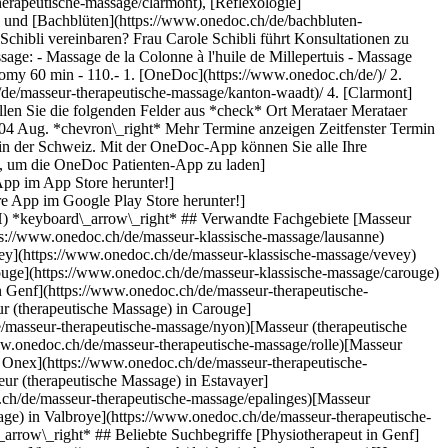
erapeutische-massage/clarmont), [Reflexologie]
) und [Bachblüten](https://www.onedoc.ch/de/bachbluten-
chibli vereinbaren? Frau Carole Schibli führt Konsultationen zu
age: - Massage de la Colonne à l'huile de Millepertuis - Massage
nomy 60 min - 110.-
1. [OneDoc](https://www.onedoc.ch/de/)/ 2. [Masseur (therapeutische Massage)](https://www.onedoc.ch/de/masseur-therapeutische-massage)/ 3. [Kanton Waadt](https://www.onedoc.ch/de/masseur-therapeutische-massage/kanton-waadt)/ 4. [Clarmont](https://www.onedoc.ch/de/masseur-therapeutische-massage/clarmont)/ 5. Frau Carole Schibli ### Termin buchen bei Frau Carole Schibli Füllen Sie die folgenden Felder aus *check* Ort Merataer Merataer Wählen Sie einen Ort * * * 2 Fachrichtung Wählen Sie eine Fachrichtung * * * *touch\_app* Wählen Sie einen Termin *chevron\_left* Di. 04 Aug. *chevron\_right* Mehr Termine anzeigen Zeitfenster Termin buchen ### Laden Sie die OneDoc-App herunter Buchen Sie online einen Termin bei einem Arzt, Zahnarzt oder Therapeuten in Ihrer Nähe in der Schweiz. Mit der OneDoc-App können Sie alle Ihre medizinischen Termine von Ihrem Handy aus verwalten, jederzeit und überall. ![QR-Code, der zum Apple App Store oder Google Play leitet, um die OneDoc Patienten-App zu laden](https://www.onedoc.ch/assets/images/download-app-qr.jpeg) Scannen Sie den QR-Code, um die App herunterzuladen [![Laden Sie unsere App im App Store herunter!](https://www.onedoc.ch/assets/images/app-store-badge-de.svg)](https://apps.apple.com/ch/app/onedoc/id1592376413?l=fr)[![Laden Sie unsere App im Google Play Store herunter!](https://www.onedoc.ch/assets/images/google-play-badge-de.png)](https://play.google.com/store/apps/details?id=ch.onedoc.patient&hl=fr-CH) *keyboard\_arrow\_right* ## Verwandte Fachgebiete [Masseur (klassische Massage) in Genf](https://www.onedoc.ch/de/masseur-klassische-massage/genf)[Masseur (klassische Massage) in Lausanne](https://www.onedoc.ch/de/masseur-klassische-massage/lausanne)[Masseur (klassische Massage) in Nyon](https://www.onedoc.ch/de/masseur-klassische-massage/nyon)[Masseur (klassische Massage) in Vevey](https://www.onedoc.ch/de/masseur-klassische-massage/vevey)[Masseur (klassische Massage) in Bulle](https://www.onedoc.ch/de/masseur-klassische-massage/bulle)[Masseur (klassische Massage) in Carouge](https://www.onedoc.ch/de/masseur-klassische-massage/carouge)[Masseur (klassische Massage) in Gland](https://www.onedoc.ch/de/masseur-klassische-massage/gland)[Masseur (therapeutische Massage) in Genf](https://www.onedoc.ch/de/masseur-therapeutische-massage/genf)[Masseur (therapeutische Massage) in Lausanne](https://www.onedoc.ch/de/masseur-therapeutische-massage/lausanne)[Masseur (therapeutische Massage) in Carouge](https://www.onedoc.ch/de/masseur-therapeutische-massage/carouge)[Masseur (therapeutische Massage) in Nyon](https://www.onedoc.ch/de/masseur-therapeutische-massage/nyon)[Masseur (therapeutische Massage) in Bulle](https://www.onedoc.ch/de/masseur-therapeutische-massage/bulle)[Masseur (therapeutische Massage) in Rolle](https://www.onedoc.ch/de/masseur-therapeutische-massage/rolle)[Masseur (therapeutische Massage) in Vevey](https://www.onedoc.ch/de/masseur-therapeutische-massage/vevey)[Masseur (therapeutische Massage) in Onex](https://www.onedoc.ch/de/masseur-therapeutische-massage/onex)[Masseur (therapeutische Massage) in Montreux](https://www.onedoc.ch/de/masseur-therapeutische-massage/montreux)[Masseur (therapeutische Massage) in Estavayer](https://www.onedoc.ch/de/masseur-therapeutische-massage/estavayer)[Masseur (therapeutische Massage) in Epalinges](https://www.onedoc.ch/de/masseur-therapeutische-massage/epalinges)[Masseur (therapeutische Massage) in Cossonay](https://www.onedoc.ch/de/masseur-therapeutische-massage/cossonay)[Masseur (therapeutische Massage) in Valbroye](https://www.onedoc.ch/de/masseur-therapeutische-massage/valbroye)[Masseur (therapeutische Massage) in Mies](https://www.onedoc.ch/de/masseur-therapeutische-massage/mies) *keyboard\_arrow\_right* ## Beliebte Suchbegriffe [Physiotherapeut in Genf](https://www.onedoc.ch/de/physiotherapeut/genf)[Psychologe in Genf](https://www.onedoc.ch/de/psychologe/genf)[Physiotherapeut in Lausanne](https://www.onedoc.ch/de/physiotherapeut/lausanne)[Hausarzt (Allgemeinmedizin) in Genf](https://www.onedoc.ch/de/hausarzt-allgemeinmedizin/genf)[Manuelle Lymphdrainage Therapeut in Genf](https://www.onedoc.ch/de/manuelle-lymphdrainage-therapeut/genf)[Masseur (klassische Massage) in Genf](https://www.onedoc.ch/de/masseur-klassische-massage/genf)[Facharzt für Allgemeine Innere Medizin in Genf](https://www.onedoc.ch/de/facharzt-fur-allgemeine-innere-medizin/genf)[Reflexologietherapeut in Genf](https://www.onedoc.ch/de/reflexologietherapeut/genf)[Zahnarzt in Genf](https://www.onedoc.ch/de/zahnarzt/genf)[Psychologe in Lausanne](https://www.onedoc.ch/de/psychologe/lausanne)[Akupunkteur in Genf](https://www.onedoc.ch/de/akupunkteur/genf)[Osteopath in Lausanne](https://www.onedoc.ch/de/osteopath/lausanne)[Masseur (klassische Massage) in Lausanne](https://www.onedoc.ch/de/masseur-klassische-massage/lausanne)[Hausarzt (Allgemeinmedizin) in Lausanne](https://www.onedoc.ch/de/hausarzt-allgemeinmedizin/lausanne)[Spezialist für Traditionelle Chinesische Medizin (TCM) in Genf](https://www.onedoc.ch/de/spezialist-fur-traditionelle-chinesische-medizin-tcm/genf)[Sportphysiotherapeut in Genf](https://www.onedoc.ch/de/sportphysiotherapeut/genf)[Psychotherapeut in Genf](https://www.onedoc.ch/de/psychotherapeut/genf)[Masseur (therapeutische Massage) in Genf](https://www.onedoc.ch/de/masseur-therapeutische-massage/genf)[Gynäkologe (Frauenarzt und Geburtshelfer) in Genf](https://www.onedoc.ch/de/gynakologe-frauenarzt-und-geburtshelfer/genf)[Osteopath in Genf](https://www.onedoc.ch/de/osteopath/genf)[WAM Ernährungstherapeut in Genf](https://www.onedoc.ch/de/wam-ernahrungstherapeut/genf) *keyboard\_arrow\_right* ## Finden Sie einen Arzt oder Therapeuten [Ärzte- und Therapeutenverzeichnis](https://www.onedoc.ch/de/verzeichnis) [A](https://www.onedoc.ch/de/verzeichnis/A) [B](https://www.onedoc.ch/de/verzeichnis/B) [C](https://www.onedoc.ch/de/verzeichnis/C) [D](https://www.onedoc.ch/de/verzeichnis/D) [E](https://www.onedoc.ch/de/verzeichnis/E) [F](https://www.onedoc.ch/de/verzeichnis/F) [G](https://www.onedoc.ch/de/verzeichnis/G) [H](https://www.onedoc.ch/de/verzeichnis/H) [I](https://www.onedoc.ch/de/verzeichnis/I) [J](https://www.onedoc.ch/de/verzeichnis/J) [K](https://www.onedoc.ch/de/verzeichnis/K) [L](https://www.onedoc.ch/de/verzeichnis/L) [M](https://www.onedoc.ch/de/verzeichnis/M) [N](https://www.onedoc.ch/de/verzeichnis/N) [O](https://www.onedoc.ch/de/verzeichnis/O) [P](https://www.onedoc.ch/de/verzeichnis/P) [Q](https://www.onedoc.ch/de/verzeichnis/Q) [R](https://www.onedoc.ch/de/verzeichnis/R) [S](https://www.onedoc.ch/de/verzeichnis/S) [T](https://www.onedoc.ch/de/verzeichnis/T) [U](https://www.onedoc.ch/de/verzeichnis/U) [V](https://www.onedoc.ch/de/verzeichnis/V) [W](https://www.onedoc.ch/de/verzeichnis/W) [X](https://www.onedoc.ch/de/verzeichnis/X) [Y](https://www.onedoc.ch/de/verzeichnis/Y) [Z](https://www.onedoc.ch/de/verzeichnis/Z) ## OneDoc [Ich bin Gesundheitsfachperson](https://info.onedoc.ch/de/) [Über uns](https://info.onedoc.ch/de/unsere-mission/) [Presse](https://info.onedoc.ch/de/media/) [Karriere](https://career.onedoc.ch/de) [Datenschutzzentrum](https://privacy.onedoc.ch/de/) [Verwaltung der Cookies](javascript:Didomi.preferences.show%28%29) [Hilfezentrum](https://help.onedoc.ch/de/) ## Sprachen [Deutsch](https://www.onedoc.ch/de/masseurin-therapeutische-massage/clarmont/pcxgt/carole-schibli) [Français](https://www.onedoc.ch/fr/masseuse-therapeutique/clarmont/pcxgt/carole-schibli) [Italiano](https://www.onedoc.ch/it/massaggiatrice-terapeutica/clarmont/pcxgt/carole-schibli) [English](https://www.onedoc.ch/en/therapeutic-massage-therapist/clarmont/pcxgt/carole-schibli) ## Verwandte Fachgebiete [Masseur (klassische Massage) in Genf](https://www.onedoc.ch/de/masseur-klassische-massage/genf) [Masseur (klassische Massage) in Lausanne](https://www.onedoc.ch/de/masseur-klassische-massage/lausanne) [Masseur (klassische Massage) in Nyon](https://www.onedoc.ch/de/masseur-klassische-massage/nyon) [Masseur (klassische Massage) in Vevey](https://www.onedoc.ch/de/masseur-klassische-massage/vevey) [Masseur (klassische Massage) in Bulle](https://www.onedoc.ch/de/masseur-klassische-massage/bulle) [Masseur (klassische Massage) in Carouge](https://www.onedoc.ch/de/masseur-klassische-massage/carouge) [Masseur (klassische Massage) in Gland](https://www.onedoc.ch/de/masseur-klassische-massage/gland) [Masseur (therapeutische Massage) in Genf](https://www.onedoc.ch/de/masseur-therapeutische-massage/genf) [Masseur (therapeutische Massage) in Lausanne](https://www.onedoc.ch/de/masseur-therapeutische-massage/lausanne) [Masseur (therapeutische Massage) in Carouge](https://www.onedoc.ch/de/masseur-therapeutische-massage/carouge) [Masseur (therapeutische Massage) in Nyon](https://www.onedoc.ch/de/masseur-therapeutische-massage/nyon) [Masseur (therapeutische Massage) in Bulle](https://www.onedoc.ch/de/masseur-therapeutische-massage/bulle) [Masseur (therapeutische Massage) in Rolle](https://www.onedoc.ch/de/masseur-therapeutische-massage/rolle) [Masseur (therapeutische Massage) in Vevey](https://www.onedoc.ch/de/masseur-therapeutische-massage/vevey) [Masseur (therapeutische Massage) in Onex](https://www.onedoc.ch/de/masseur-therapeutische-massage/onex) [Masseur (therapeutische Massage) in Montreux](https://www.onedoc.ch/de/masseur-therapeutische-massage/montreux) [Masseur (therapeutische Massage) in Estavayer](https://www.onedoc.ch/de/masseur-therapeutische-massage/estavayer) [Masseur (therapeutische Massage) in Epalinges](https://www.onedoc.ch/de/masseur-therapeutische-massage/epalinges) [Masseur (therapeutische Massage) in Cossonay](https://www.onedoc.ch/de/masseur-therapeutische-massage/cossonay) [Masseur (therapeutische Massage) in Valbroye](https://www.onedoc.ch/de/masseur-therapeutische-massage/valbroye) [Masseur (therapeutische Massage) in Mies](https://www.onedoc.ch/de/ma