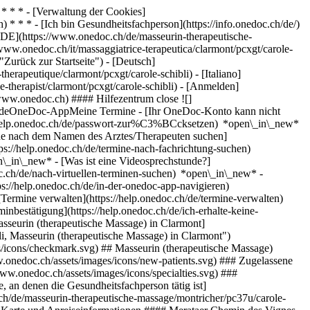
* * * - [Verwaltung der Cookies]
* * * - [Ich bin Gesundheitsfachperson](https://info.onedoc.ch/de/)
[DE](https://www.onedoc.ch/de/masseurin-therapeutische-
/www.onedoc.ch/it/massaggiatrice-terapeutica/clarmont/pcxgt/carole-
Zurück zur Startseite") - [Deutsch]
erapeutique/clarmont/pcxgt/carole-schibli) - [Italiano]
-therapist/clarmont/pcxgt/carole-schibli)
- [Anmelden]
/www.onedoc.ch) #### Hilfezentrum close ![]
stundeOneDoc-AppMeine Termine - [Ihr OneDoc-Konto kann nicht
ps://help.onedoc.ch/de/passwort-zur%C3%BCcksetzen) *open\_in\_new*
ne nach dem Namen des Arztes/Therapeuten suchen]
tps://help.onedoc.ch/de/termine-nach-fachrichtung-suchen)
en\_in\_new*
- [Was ist eine Videosprechstunde?]
doc.ch/de/nach-virtuellen-terminen-suchen) *open\_in\_new*
-
s://help.onedoc.ch/de/in-der-onedoc-app-navigieren)
[Termine verwalten](https://help.onedoc.ch/de/termine-verwalten)
nbestätigung](https://help.onedoc.ch/de/ich-erhalte-keine-
sseurin (therapeutische Massage) in Clarmont]
 Masseurin (therapeutische Massage) in Clarmont")
es/icons/checkmark.svg) ## Masseurin (therapeutische Massage)
.onedoc.ch/assets/images/icons/new-patients.svg) ### Zugelassene
www.onedoc.ch/assets/images/icons/specialties.svg) ###
 an denen die Gesundheitsfachperson tätig ist]
ch/de/masseurin-therapeutische-massage/montricher/pc37u/carole-