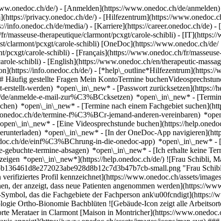
ww.onedoc.ch/de/) - [Anmelden](https://www.onedoc.ch/de/anmelden) 
ttps://privacy.onedoc.ch/de/) - [Hilfezentrum](https://www.onedoc.ch) 
s://info.onedoc.ch/de/media/) - [Karriere](https://career.onedoc.ch/de)
- 
r/masseuse-therapeutique/clarmont/pcxgt/carole-schibli) - [IT](https:/
st/clarmont/pcxgt/carole-schibli) [OneDoc](https://www.onedoc.ch/de/ "
cxgt/carole-schibli) - [Français](https://www.onedoc.ch/fr/masseuse-th
arole-schibli) - [English](https://www.onedoc.ch/en/therapeutic-massage
n](https://info.onedoc.ch/de/)
- [*help\_outline*Hilfezentrum](https:/
g) ## Häufig gestellte Fragen Mein KontoTermine buchenVideosprech
icht-erstellt-werden) *open\_in\_new* - [Passwort zurücksetzen](htt
.ch/de/anmelde-e-mail-zur%C3%BCcksetzen) *open\_in\_new*
- [Termi
-buchen) *open\_in\_new* - [Termine nach einem Fachgebiet suchen](ht
elp.onedoc.ch/de/termine-f%C3%BCr-jemand-anderen-vereinbaren) *op
) *open\_in\_new* - [Eine Videosprechstunde buchen](https://help.one
erunterladen) *open\_in\_new* - [In der OneDoc-App navigieren](http
onedoc.ch/de/einf%C3%BChrung-in-die-onedoc-app) *open\_in\_new*
- 
-gebuchte-termine-absagen) *open\_in\_new* - [Ich erhalte keine Termi
gen *open\_in\_new*](https://help.onedoc.ch/de/) ![Frau Schibli, Ma
fbb136461d8e272023abe928d8b12c7d3b47b7cb-small.png "Frau Schibli,
 verifiziertes Profil kennzeichnet](https://www.onedoc.ch/assets/imag
hen, der anzeigt, dass neue Patienten angenommen werden](https://www
r-Symbol, das die Fachgebiete der Fachperson ank\u00fcndigt](https://
gie Ortho-Bionomie Bachblüten ![Gebäude-Icon zeigt alle Arbeitsorte,
dorte Merataer in Clarmont [Maison in Montricher](https://www.onedoc.