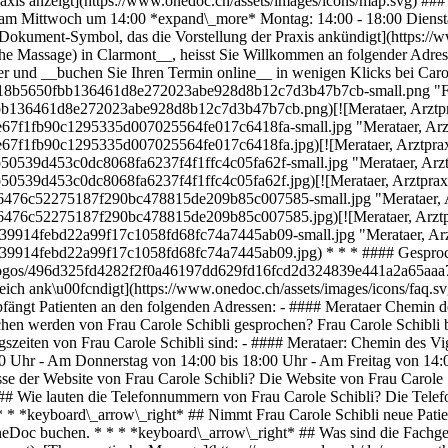
Praxis anzeigt](https://www.onedoc.ch/assets/images/icons/map.svg) #
 am Mittwoch um 14:00 *expand\_more* Montag: 14:00 - 18:00 Dienstag
Dokument-Symbol, das die Vorstellung der Praxis ankündigt](https://w
che Massage) in Clarmont__, heisst Sie Willkommen an folgender Adres
und __buchen Sie Ihren Termin online__ in wenigen Klicks bei Carole 
e918b5650fbb136461d8e272023abe928d8b12c7d3b47b7cb-small.png "Frau
fbb136461d8e272023abe928d8b12c7d3b47b7cb.png)[![Merataer, Arztpr
f0e67f1fb90c1295335d007025564fe017c6418fa-small.jpg "Merataer, Arzt
f0e67f1fb90c1295335d007025564fe017c6418fa.jpg)[![Merataer, Arztprax
fb50539d453c0dc8068fa6237f4f1ffc4c05fa62f-small.jpg "Merataer, Arzt
fb50539d453c0dc8068fa6237f4f1ffc4c05fa62f.jpg)[![Merataer, Arztprax
4b6476c52275187f290bc478815de209b85c007585-small.jpg "Merataer, A
4b6476c52275187f290bc478815de209b85c007585.jpg)[![Merataer, Arztp
1539914febd22a99f17c1058fd68fc74a7445ab09-small.jpg "Merataer, Arz
51539914febd22a99f17c1058fd68fc74a7445ab09.jpg) * * * #### Gesproch
s/logos/496d325fd4282f2f0a46197dd629fd16fcd2d324839e441a2a65aaa7
eich ank\u00fcndigt](https://www.onedoc.ch/assets/images/icons/faq
empfängt Patienten an den folgenden Adressen: - #### Merataer Chemi
en werden von Frau Carole Schibli gesprochen? Frau Carole Schibli b
gszeiten von Frau Carole Schibli sind: - #### Merataer: Chemin des 
00 Uhr - Am Donnerstag von 14:00 bis 18:00 Uhr - Am Freitag von 14
sse der Website von Frau Carole Schibli? Die Website von Frau Carole 
* ## Wie lauten die Telefonnummern von Frau Carole Schibli? Die Telef
 * *keyboard\_arrow\_right* ## Nimmt Frau Carole Schibli neue Patien
eDoc buchen. * * * *keyboard\_arrow\_right* ## Was sind die Fachgebi