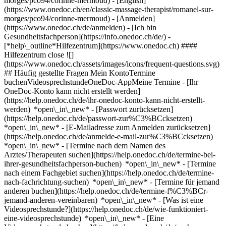
morges/pco94/corinne-mermoud) - [English]
(https://www.onedoc.ch/en/classic-massage-therapist/romanel-sur-
morges/pco94/corinne-mermoud)
- [Anmelden]
(https://www.onedoc.ch/de/anmelden) - [Ich bin
Gesundheitsfachperson](https://info.onedoc.ch/de/)
-
[*help\_outline*Hilfezentrum](https://www.onedoc.ch) ####
Hilfezentrum close ![]
(https://www.onedoc.ch/assets/images/icons/frequent-questions.svg)
## Häufig gestellte Fragen Mein KontoTermine
buchenVideosprechstundeOneDoc-AppMeine Termine - [Ihr
OneDoc-Konto kann nicht erstellt werden]
(https://help.onedoc.ch/de/ihr-onedoc-konto-kann-nicht-erstellt-
werden) *open\_in\_new* - [Passwort zurücksetzen]
(https://help.onedoc.ch/de/passwort-zur%C3%BCcksetzen)
*open\_in\_new* - [E-Mailadresse zum Anmelden zurücksetzen]
(https://help.onedoc.ch/de/anmelde-e-mail-zur%C3%BCcksetzen)
*open\_in\_new*
- [Termine nach dem Namen des
Arztes/Therapeuten suchen](https://help.onedoc.ch/de/termine-bei-
ihrer-gesundheitsfachperson-buchen) *open\_in\_new* - [Termine
nach einem Fachgebiet suchen](https://help.onedoc.ch/de/termine-
nach-fachrichtung-suchen) *open\_in\_new* - [Termine für jemand
anderen buchen](https://help.onedoc.ch/de/termine-f%C3%BCr-
jemand-anderen-vereinbaren) *open\_in\_new*
- [Was ist eine
Videosprechstunde?](https://help.onedoc.ch/de/wie-funktioniert-
eine-videosprechstunde) *open\_in\_new* - [Eine