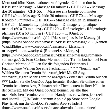
Mermoud führt Konsultationen zu folgenden Gründen durch:
Klassische Massage: - Massage 60 minutes - CHF 120.-- - Massage
dos 30 minutes - CHF 55.-- - Massage à la bougie 60 minutes -
CHF 140.-- - Massage Kobido 30 minutes - CHF 70.-- - Massage
Kobido 45 minutes - CHF 100.-- - Massage crânien 15 minutes -
CHF 25.-- Manuelle Lymphdrainage: - Drainage lymphatique
manuel (60 à 70 minutes) - CHF 120.-- Reflexologie: - Réflexologie
plantaire (50 à 60 minutes) - CHF 120.--
1. [OneDoc](https://www.onedoc.ch/de/)/ 2. [Masseur (klassische Massage)](https://www.onedoc.ch/de/masseur-klassische-massage)/ 3. [Kanton Waadt](https://www.onedoc.ch/de/masseur-klassische-massage/kanton-waadt)/ 4. [Romanel-sur-Morges](https://www.onedoc.ch/de/masseur-klassische-massage/romanel-sur-morges)/ 5. Frau Corinne Mermoud ### Termin buchen bei Frau Corinne Mermoud Füllen Sie die folgenden Felder aus 1 Fachrichtung Wählen Sie eine Fachrichtung * * * *touch\_app* Wählen Sie einen Termin *chevron\_left* Mi. 05 Aug. *chevron\_right* Mehr Termine anzeigen Zeitfenster Termin buchen ### Laden Sie die OneDoc-App herunter Buchen Sie online einen Termin bei einem Arzt, Zahnarzt oder Therapeuten in Ihrer Nähe in der Schweiz. Mit der OneDoc-App können Sie alle Ihre medizinischen Termine von Ihrem Handy aus verwalten, jederzeit und überall. ![QR-Code, der zum Apple App Store oder Google Play leitet, um die OneDoc Patienten-App zu laden](https://www.onedoc.ch/assets/images/download-app-qr.jpeg) Scannen Sie den QR-Code, um die App herunterzuladen [![Laden Sie unsere App im App Store herunter!](https://www.onedoc.ch/assets/images/app-store-badge-de.svg)](https://apps.apple.com/ch/app/onedoc/id1592376413?l=fr)[![Laden Sie unsere App im Google Play Store herunter!](https://www.onedoc.ch/assets/images/google-play-badge-de.png)](https://play.google.com/store/apps/details?id=ch.onedoc.patient&hl=fr-CH) *keyboard\_arrow\_right* ## Verwandte Fachgebiete [Masseur (klassische Massage) in Genf](https://www.onedoc.ch/de/masseur-klassische-massage/genf)[Masseur (klassische Massage) in Lausanne](https://www.onedoc.ch/de/masseur-klassische-massage/lausanne)[Masseur (klassische Massage) in Nyon](https://www.onedoc.ch/de/masseur-klassische-massage/nyon)[Masseur (klassische Massage) in Bulle](https://www.onedoc.ch/de/masseur-klassische-massage/bulle)[Masseur (klassische Massage) in Vevey](https://www.onedoc.ch/de/masseur-klassische-massage/vevey)[Masseur (klassische Massage) in Gland](https://www.onedoc.ch/de/masseur-klassische-massage/gland)[Masseur (klassische Massage) in Yverdon-les-Bains](https://www.onedoc.ch/de/masseur-klassische-massage/yverdon-les-bains)[Masseur (klassische Massage) in Lutry](https://www.onedoc.ch/de/masseur-klassische-massage/lutry)[Masseur (klassische Massage) in Montreux](https://www.onedoc.ch/de/masseur-klassische-massage/montreux)[Masseur (klassische Massage) in Renens](https://www.onedoc.ch/de/masseur-klassische-massage/renens)[Masseur (klassische Massage) in Châtel-Saint-Denis](https://www.onedoc.ch/de/masseur-klassische-massage/chatel-saint-denis)[Masseur (klassische Massage) in Morges](https://www.onedoc.ch/de/masseur-klassische-massage/morges)[Masseur (klassische Massage) in Le Mont-sur-Lausanne](https://www.onedoc.ch/de/masseur-klassische-massage/le-mont-sur-lausanne)[Masseur (klassische Massage) in Epalinges](https://www.onedoc.ch/de/masseur-klassische-massage/epalinges)[Masseur (klassische Massage) in La Tour-de-Peilz](https://www.onedoc.ch/de/masseur-klassische-massage/la-tour-de-peilz)[Masseur (klassische Massage) in Monthey](https://www.onedoc.ch/de/masseur-klassische-massage/monthey)[Masseur (klassische Massage) in Préverenges](https://www.onedoc.ch/de/masseur-klassische-massage/preverenges)[Masseur (klassische Massage) in Payerne](https://www.onedoc.ch/de/masseur-klassische-massage/payerne)[Masseur (klassische Massage) in Estavayer](https://www.onedoc.ch/de/masseur-klassische-massage/estavayer)[Masseur (klassische Massage) in Bussigny](https://www.onedoc.ch/de/masseur-klassische-massage/bussigny)[Masseur (klassische Massage) in Aigle](https://www.onedoc.ch/de/masseur-klassische-massage/aigle) *keyboard\_arrow\_right* ## Beliebte Suchbegriffe [Physiotherapeut in Genf](https://www.onedoc.ch/de/physiotherapeut/genf)[Psychologe in Genf](https://www.onedoc.ch/de/psychologe/genf)[Physiotherapeut in Lausanne](https://www.onedoc.ch/de/physiotherapeut/lausanne)[Hausarzt (Allgemeinmedizin) in Genf](https://www.onedoc.ch/de/hausarzt-allgemeinmedizin/genf)[Manuelle Lymphdrainage Therapeut in Genf](https://www.onedoc.ch/de/manuelle-lymphdrainage-therapeut/genf)[Masseur (klassische Massage) in Genf](https://www.onedoc.ch/de/masseur-klassische-massage/genf)[Facharzt für Allgemeine Innere Medizin in Genf](https://www.onedoc.ch/de/facharzt-fur-allgemeine-innere-medizin/genf)[Reflexologietherapeut in Genf](https://www.onedoc.ch/de/reflexologietherapeut/genf)[Zahnarzt in Genf](https://www.onedoc.ch/de/zahnarzt/genf)[Psychologe in Lausanne](https://www.onedoc.ch/de/psychologe/lausanne)[Akupunkteur in Genf](https://www.onedoc.ch/de/akupunkteur/genf)[Osteopath in Lausanne](https://www.onedoc.ch/de/osteopath/lausanne)[Masseur (klassische Massage) in Lausanne](https://www.onedoc.ch/de/masseur-klassische-massage/lausanne)[Hausarzt (Allgemeinmedizin) in Lausanne](https://www.onedoc.ch/de/hausarzt-allgemeinmedizin/lausanne)[Spezialist für Traditionelle Chinesische Medizin (TCM) in Genf](https://www.onedoc.ch/de/spezialist-fur-traditionelle-chinesische-medizin-tcm/genf)[Sportphysiotherapeut in Genf](https://www.onedoc.ch/de/sportphysiotherapeut/genf)[Masseur (therapeutische Massage) in Genf](https://www.onedoc.ch/de/masseur-therapeutische-massage/genf)[Psychotherapeut in Genf](https://www.onedoc.ch/de/psychotherapeut/genf)[Gynäkologe (Frauenarzt und Geburtshelfer) in Genf](https://www.onedoc.ch/de/gynakologe-frauenarzt-und-geburtshelfer/genf)[Osteopath in Genf](https://www.onedoc.ch/de/osteopath/genf)[WAM Ernährungstherapeut in Genf](https://www.onedoc.ch/de/wam-ernahrungstherapeut/genf) *keyboard\_arrow\_right* ## Finden Sie einen Arzt oder Therapeuten [Ärzte- und Therapeutenverzeichnis](https://www.onedoc.ch/de/verzeichnis) [A](https://www.onedoc.ch/de/verzeichnis/A) [B](https://www.onedoc.ch/de/verzeichnis/B) [C](https://www.onedoc.ch/de/verzeichnis/C) [D](https://www.onedoc.ch/de/verzeichnis/D) [E](https://www.onedoc.ch/de/verzeichnis/E) [F](https://www.onedoc.ch/de/verzeichnis/F) [G](https://www.onedoc.ch/de/verzeichnis/G) [H](https://www.onedoc.ch/de/verzeichnis/H) [I](https://www.onedoc.ch/de/verzeichnis/I) [J](https://www.onedoc.ch/de/verzeichnis/J) [K](https://www.onedoc.ch/de/verzeichnis/K) [L](https://www.onedoc.ch/de/verzeichnis/L) [M](https://www.onedoc.ch/de/verzeichnis/M) [N](https://www.onedoc.ch/de/verzeichnis/N) [O](https://www.onedoc.ch/de/verzeichnis/O) [P](https://www.onedoc.ch/de/verzeichnis/P) [Q](https://www.onedoc.ch/de/verzeichnis/Q) [R](https://www.onedoc.ch/de/verzeichnis/R) [S](https://www.onedoc.ch/de/verzeichnis/S) [T](https://www.onedoc.ch/de/verzeichnis/T) [U](https://www.onedoc.ch/de/verzeichnis/U) [V](https://www.onedoc.ch/de/verzeichnis/V) [W](https://www.onedoc.ch/de/verzeichnis/W) [X](https://www.onedoc.ch/de/verzeichnis/X) [Y](https://www.onedoc.ch/de/verzeichnis/Y) [Z](https://www.onedoc.ch/de/verzeichnis/Z) ## OneDoc [Ich bin Gesundheitsfachperson](https://info.onedoc.ch/de/) [Über uns](https://info.onedoc.ch/de/unsere-mission/) [Presse](https://info.onedoc.ch/de/media/) [Karriere](https://career.onedoc.ch/de) [Datenschutzzentrum](https://privacy.onedoc.ch/de/) [Verwaltung der Cookies](javascript:Didomi.preferences.show%28%29) [Hilfezentrum](https://help.onedoc.ch/de/) ## Sprachen [Deutsch](https://www.onedoc.ch/de/masseurin-klassische-massage/romanel-sur-morges/pco94/corinne-mermoud) [Français](https://www.onedoc.ch/fr/masseuse-classique/romanel-sur-morges/pco94/corinne-mermoud) [Italiano](https://www.onedoc.ch/it/massaggiatrice-classica/romanel-sur-morges/pco94/corinne-mermoud) [English](https://www.onedoc.ch/en/classic-massage-therapist/romanel-sur-morges/pco94/corinne-mermoud) ## Verwandte Fachgebiete [Masseur (klassische Massage) in Genf](https://www.onedoc.ch/de/masseur-klassische-massage/genf) [Masseur (klassische Massage) in Lausanne](https://www.onedoc.ch/de/masseur-klassische-massage/lausanne) [Masseur (klassische Massage) in Nyon](https://www.onedoc.ch/de/masseur-klassische-massage/nyon) [Masseur (klassische Massage) in Bulle](https://www.onedoc.ch/de/masseur-klassische-massage/bulle) [Masseur (klassische Massage) in Vevey](https://www.onedoc.ch/de/masseur-klassische-massage/vevey) [Masseur (klassische Massage) in Gland](https://www.onedoc.ch/de/masseur-klassische-massage/gland) [Masseur (klassische Massage) in Yverdon-les-Bains](https://www.onedoc.ch/de/masseur-klassische-massage/yverdon-les-bains) [Masseur (klassische Massage) in Lutry](https://www.onedoc.ch/de/masseur-klassische-massage/lutry) [Masseur (klassische Massage) in Montreux](https://www.onedoc.ch/de/masseur-klassische-massage/montreux) [Masseur (klassische Massage) in Renens](https://www.onedoc.ch/de/masseur-klassische-massage/renens) [Masseur (klassische Massage) in Châtel-Saint-Denis](https://www.onedoc.ch/de/masseur-klassische-massage/chatel-saint-denis) [Masseur (klassische Massage) in Morges](https://www.onedoc.ch/de/masseur-klassische-massage/morges) [Masseur (klassische Massage) in Le Mont-sur-Lausanne](https://www.onedoc.ch/de/masseur-klassische-massage/le-mont-sur-lausanne) [Masseur (klassische Massage) in Epalinges](https://www.onedoc.ch/de/masseur-klassische-massage/epalinges) [Masseur (klassische Massage) in La Tour-de-Peilz](https://www.onedoc.ch/de/masseur-klassische-massage/la-tour-de-peilz) [Masseur (klassische Massage) in Monthey](https://www.onedoc.ch/de/masseur-klassische-massage/monthey) [Masseur (klassische Massage) in Préverenges](https://www.onedoc.ch/de/masseur-klassische-massage/preverenges) [Masseur (klassische Massage) in Payerne](https://www.onedoc.ch/de/masseur-klassische-massage/payerne) [Masseur (klassische Massage) in Estavayer](https://www.onedoc.ch/de/masseur-klassische-massage/estavayer) [Masseur (klassische Massage) in Bussigny](https://www.onedoc.ch/de/masseur-klassische-massage/bussigny) [Masseur (klassische Massage) in Aigle](https://www.onedoc.ch/de/masseur-klassische-mass