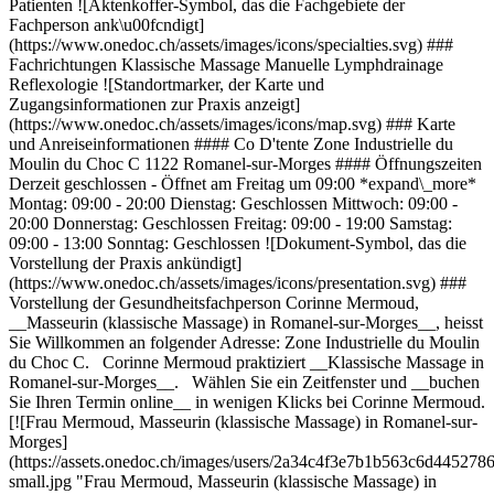
Patienten ![Aktenkoffer-Symbol, das die Fachgebiete der
Fachperson ank\u00fcndigt]
(https://www.onedoc.ch/assets/images/icons/specialties.svg) ###
Fachrichtungen Klassische Massage Manuelle Lymphdrainage
Reflexologie ![Standortmarker, der Karte und
Zugangsinformationen zur Praxis anzeigt]
(https://www.onedoc.ch/assets/images/icons/map.svg) ### Karte
und Anreiseinformationen #### Co D'tente Zone Industrielle du
Moulin du Choc C 1122 Romanel-sur-Morges #### Öffnungszeiten
Derzeit geschlossen - Öffnet am Freitag um 09:00 *expand\_more*
Montag: 09:00 - 20:00 Dienstag: Geschlossen Mittwoch: 09:00 -
20:00 Donnerstag: Geschlossen Freitag: 09:00 - 19:00 Samstag:
09:00 - 13:00 Sonntag: Geschlossen ![Dokument-Symbol, das die
Vorstellung der Praxis ankündigt]
(https://www.onedoc.ch/assets/images/icons/presentation.svg) ###
Vorstellung der Gesundheitsfachperson Corinne Mermoud,
__Masseurin (klassische Massage) in Romanel-sur-Morges__, heisst
Sie Willkommen an folgender Adresse: Zone Industrielle du Moulin
du Choc C. Corinne Mermoud praktiziert __Klassische Massage in
Romanel-sur-Morges__. Wählen Sie ein Zeitfenster und __buchen
Sie Ihren Termin online__ in wenigen Klicks bei Corinne Mermoud.
[![Frau Mermoud, Masseurin (klassische Massage) in Romanel-sur-
Morges]
(https://assets.onedoc.ch/images/users/2a34c4f3e7b1b563c6d4452
small.jpg "Frau Mermoud, Masseurin (klassische Massage) in