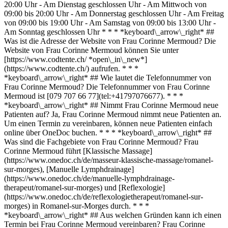
20:00 Uhr - Am Dienstag geschlossen Uhr - Am Mittwoch von
09:00 bis 20:00 Uhr - Am Donnerstag geschlossen Uhr - Am Freitag
von 09:00 bis 19:00 Uhr - Am Samstag von 09:00 bis 13:00 Uhr -
Am Sonntag geschlossen Uhr * * * *keyboard\_arrow\_right* ##
Was ist die Adresse der Website von Frau Corinne Mermoud? Die
Website von Frau Corinne Mermoud können Sie unter
[https://www.codtente.ch/ *open\_in\_new*]
(https://www.codtente.ch/) aufrufen. * * *
*keyboard\_arrow\_right* ## Wie lautet die Telefonnummer von
Frau Corinne Mermoud? Die Telefonnummer von Frau Corinne
Mermoud ist [079 707 66 77](tel:+41797076677). * * *
*keyboard\_arrow\_right* ## Nimmt Frau Corinne Mermoud neue
Patienten auf? Ja, Frau Corinne Mermoud nimmt neue Patienten an.
Um einen Termin zu vereinbaren, können neue Patienten einfach
online über OneDoc buchen. * * * *keyboard\_arrow\_right* ##
Was sind die Fachgebiete von Frau Corinne Mermoud? Frau
Corinne Mermoud führt [Klassische Massage]
(https://www.onedoc.ch/de/masseur-klassische-massage/romanel-
sur-morges), [Manuelle Lymphdrainage]
(https://www.onedoc.ch/de/manuelle-lymphdrainage-
therapeut/romanel-sur-morges) und [Reflexologie]
(https://www.onedoc.ch/de/reflexologietherapeut/romanel-sur-
morges) in Romanel-sur-Morges durch. * * *
*keyboard\_arrow\_right* ## Aus welchen Gründen kann ich einen
Termin bei Frau Corinne Mermoud vereinbaren? Frau Corinne