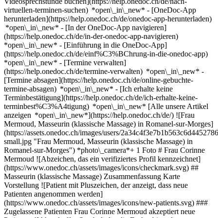
Videosprechstunde buchen](https://help.onedoc.ch/de/nach-
virtuellen-terminen-suchen) *open\_in\_new*
- [OneDoc-App
herunterladen](https://help.onedoc.ch/de/onedoc-app-herunterladen)
*open\_in\_new* - [In der OneDoc-App navigieren]
(https://help.onedoc.ch/de/in-der-onedoc-app-navigieren)
*open\_in\_new* - [Einführung in die OneDoc-App]
(https://help.onedoc.ch/de/einf%C3%BChrung-in-die-onedoc-app)
*open\_in\_new*
- [Termine verwalten]
(https://help.onedoc.ch/de/termine-verwalten) *open\_in\_new* -
[Termine absagen](https://help.onedoc.ch/de/online-gebuchte-
termine-absagen) *open\_in\_new* - [Ich erhalte keine
Terminbestätigung](https://help.onedoc.ch/de/ich-erhalte-keine-
terminbest%C3%A4tigung) *open\_in\_new* [Alle unsere Artikel
anzeigen *open\_in\_new*](https://help.onedoc.ch/de/) ![Frau
Mermoud, Masseurin (klassische Massage) in Romanel-sur-Morges]
(https://assets.onedoc.ch/images/users/2a34c4f3e7b1b563c6d4452
small.jpg "Frau Mermoud, Masseurin (klassische Massage) in
Romanel-sur-Morges") *photo\_camera*+ 1 Foto # Frau Corinne
Mermoud ![Abzeichen, das ein verifiziertes Profil kennzeichnet]
(https://www.onedoc.ch/assets/images/icons/checkmark.svg) ##
Masseurin (klassische Massage) Zusammenfassung Karte
Vorstellung ![Patient mit Pluszeichen, der anzeigt, dass neue
Patienten angenommen werden]
(https://www.onedoc.ch/assets/images/icons/new-patients.svg) ###
Zugelassene Patienten Frau Corinne Mermoud akzeptiert neue