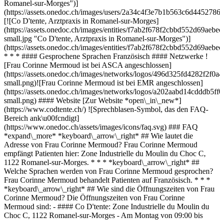
Romanel-sur-Morges")]
(https://assets.onedoc.ch/images/users/2a34c4f3e7b1b563c6d4452
[![Co D'tente, Arztpraxis in Romanel-sur-Morges]
(https://assets.onedoc.ch/images/entities/f7ab2f678f2cbbd552d69a
small.jpg "Co D'tente, Arztpraxis in Romanel-sur-Morges")]
(https://assets.onedoc.ch/images/entities/f7ab2f678f2cbbd552d69a
* * * #### Gesprochene Sprachen Französisch #### Netzwerke !
[Frau Corinne Mermoud ist bei ASCA angeschlossen]
(https://assets.onedoc.ch/images/networks/logos/496d325fd4282f
small.png)![Frau Corinne Mermoud ist bei EMR angeschlossen]
(https://assets.onedoc.ch/images/networks/logos/a202aabd14cddd
small.png) #### Website [Zur Website *open\_in\_new*]
(https://www.codtente.ch/) ![Sprechblasen-Symbol, das den FAQ-
Bereich ank\u00fcndigt]
(https://www.onedoc.ch/assets/images/icons/faq.svg) ### FAQ
*expand\_more* *keyboard\_arrow\_right* ## Wie lautet die
Adresse von Frau Corinne Mermoud? Frau Corinne Mermoud
empfängt Patienten hier: Zone Industrielle du Moulin du Choc C,
1122 Romanel-sur-Morges. * * * *keyboard\_arrow\_right* ##
Welche Sprachen werden von Frau Corinne Mermoud gesprochen?
Frau Corinne Mermoud behandelt Patienten auf Französisch. * * *
*keyboard\_arrow\_right* ## Wie sind die Öffnungszeiten von Frau
Corinne Mermoud? Die Öffnungszeiten von Frau Corinne
Mermoud sind: - #### Co D'tente: Zone Industrielle du Moulin du
Choc C, 1122 Romanel-sur-Morges - Am Montag von 09:00 bis