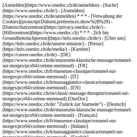
[Anmelden](https://www.onedoc.ch/de/anmelden) - [Suche]
(https://www.onedoc.ch/de/) - [Anmelden]
(https://www.onedoc.ch/de/anmelden) * * * - [Verwaltung der
Cookies](javascript:Didomi.preferences.show%28%29) -
[Datenschutzzentrum](https://privacy.onedoc.ch/de/) -
[Hilfezentrum](https://www.onedoc.ch) * * * - [Ich bin
Gesundheitsfachperson](https://info.onedoc.ch/de/) - [Über uns]
(https://info.onedoc.ch/de/unsere-mission/) - [Presse]
(https://info.onedoc.ch/de/media/) - [Karriere]
(https://career.onedoc.ch/de)
- [DE]
(https://www.onedoc.ch/de/masseurin-klassische-massage/romanel-
sur-morges/pco94/corinne-mermoud) - [FR]
(https://www.onedoc.ch/fr/masseuse-classique/romanel-sur-
morges/pco94/corinne-mermoud) - [IT]
(https://www.onedoc.ch/it/massaggiatrice-classica/romanel-sur-
morges/pco94/corinne-mermoud) - [EN]
(https://www.onedoc.ch/en/classic-massage-therapist/romanel-sur-
morges/pco94/corinne-mermoud) [OneDoc]
(https://www.onedoc.ch/de/ "Zurück zur Startseite") - [Deutsch]
(https://www.onedoc.ch/de/masseurin-klassische-massage/romanel-
sur-morges/pco94/corinne-mermoud) - [Français]
(https://www.onedoc.ch/fr/masseuse-classique/romanel-sur-
morges/pco94/corinne-mermoud) - [Italiano]
(https://www.onedoc.ch/it/massaggiatrice-classica/romanel-sur-