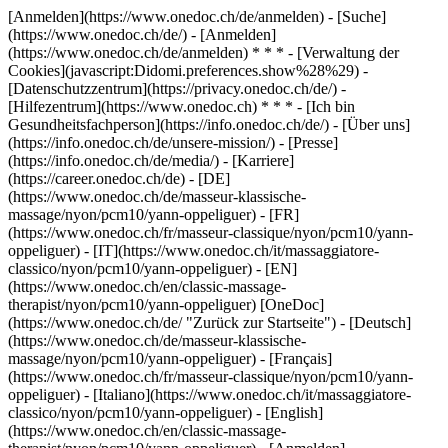
[Anmelden](https://www.onedoc.ch/de/anmelden) - [Suche]
(https://www.onedoc.ch/de/) - [Anmelden]
(https://www.onedoc.ch/de/anmelden) * * * - [Verwaltung der
Cookies](javascript:Didomi.preferences.show%28%29) -
[Datenschutzzentrum](https://privacy.onedoc.ch/de/) -
[Hilfezentrum](https://www.onedoc.ch) * * * - [Ich bin
Gesundheitsfachperson](https://info.onedoc.ch/de/) - [Über uns]
(https://info.onedoc.ch/de/unsere-mission/) - [Presse]
(https://info.onedoc.ch/de/media/) - [Karriere]
(https://career.onedoc.ch/de)
- [DE]
(https://www.onedoc.ch/de/masseur-klassische-
massage/nyon/pcm10/yann-oppeliguer) - [FR]
(https://www.onedoc.ch/fr/masseur-classique/nyon/pcm10/yann-
oppeliguer) - [IT](https://www.onedoc.ch/it/massaggiatore-
classico/nyon/pcm10/yann-oppeliguer) - [EN]
(https://www.onedoc.ch/en/classic-massage-
therapist/nyon/pcm10/yann-oppeliguer) [OneDoc]
(https://www.onedoc.ch/de/ "Zurück zur Startseite") - [Deutsch]
(https://www.onedoc.ch/de/masseur-klassische-
massage/nyon/pcm10/yann-oppeliguer) - [Français]
(https://www.onedoc.ch/fr/masseur-classique/nyon/pcm10/yann-
oppeliguer) - [Italiano](https://www.onedoc.ch/it/massaggiatore-
classico/nyon/pcm10/yann-oppeliguer) - [English]
(https://www.onedoc.ch/en/classic-massage-