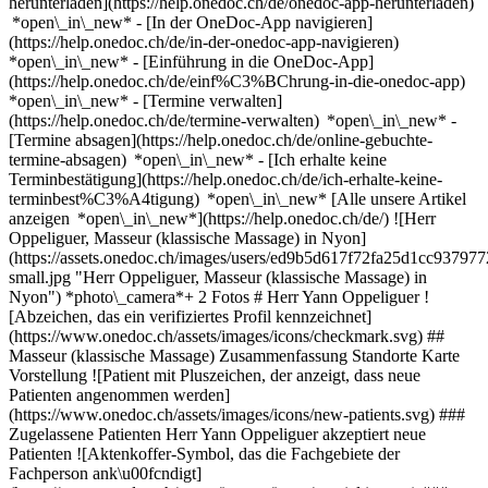
herunterladen](https://help.onedoc.ch/de/onedoc-app-herunterladen)
*open\_in\_new* - [In der OneDoc-App navigieren]
(https://help.onedoc.ch/de/in-der-onedoc-app-navigieren)
*open\_in\_new* - [Einführung in die OneDoc-App]
(https://help.onedoc.ch/de/einf%C3%BChrung-in-die-onedoc-app)
*open\_in\_new*
- [Termine verwalten]
(https://help.onedoc.ch/de/termine-verwalten) *open\_in\_new* -
[Termine absagen](https://help.onedoc.ch/de/online-gebuchte-
termine-absagen) *open\_in\_new* - [Ich erhalte keine
Terminbestätigung](https://help.onedoc.ch/de/ich-erhalte-keine-
terminbest%C3%A4tigung) *open\_in\_new* [Alle unsere Artikel
anzeigen *open\_in\_new*](https://help.onedoc.ch/de/) ![Herr
Oppeliguer, Masseur (klassische Massage) in Nyon]
(https://assets.onedoc.ch/images/users/ed9b5d617f72fa25d1cc937
small.jpg "Herr Oppeliguer, Masseur (klassische Massage) in
Nyon") *photo\_camera*+ 2 Fotos # Herr Yann Oppeliguer !
[Abzeichen, das ein verifiziertes Profil kennzeichnet]
(https://www.onedoc.ch/assets/images/icons/checkmark.svg) ##
Masseur (klassische Massage) Zusammenfassung Standorte Karte
Vorstellung ![Patient mit Pluszeichen, der anzeigt, dass neue
Patienten angenommen werden]
(https://www.onedoc.ch/assets/images/icons/new-patients.svg) ###
Zugelassene Patienten Herr Yann Oppeliguer akzeptiert neue
Patienten ![Aktenkoffer-Symbol, das die Fachgebiete der
Fachperson ank\u00fcndigt]