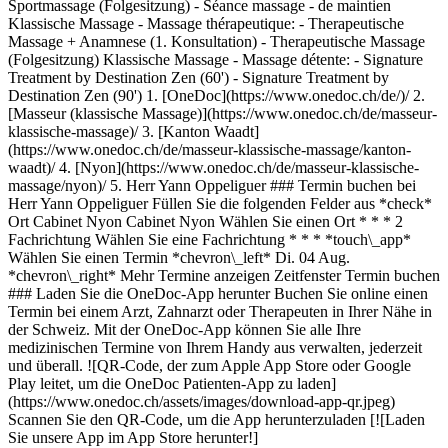
Sportmassage (Folgesitzung) - Séance massage - de maintien
Klassische Massage - Massage thérapeutique: - Therapeutische
Massage + Anamnese (1. Konsultation) - Therapeutische Massage
(Folgesitzung) Klassische Massage - Massage détente: - Signature
Treatment by Destination Zen (60') - Signature Treatment by
Destination Zen (90')
1. [OneDoc](https://www.onedoc.ch/de/)/ 2. [Masseur (klassische Massage)](https://www.onedoc.ch/de/masseur-klassische-massage)/ 3. [Kanton Waadt](https://www.onedoc.ch/de/masseur-klassische-massage/kanton-waadt)/ 4. [Nyon](https://www.onedoc.ch/de/masseur-klassische-massage/nyon)/ 5. Herr Yann Oppeliguer ### Termin buchen bei Herr Yann Oppeliguer Füllen Sie die folgenden Felder aus *check* Ort Cabinet Nyon Cabinet Nyon Wählen Sie einen Ort * * * 2 Fachrichtung Wählen Sie eine Fachrichtung * * * *touch\_app* Wählen Sie einen Termin *chevron\_left* Di. 04 Aug. *chevron\_right* Mehr Termine anzeigen Zeitfenster Termin buchen ### Laden Sie die OneDoc-App herunter Buchen Sie online einen Termin bei einem Arzt, Zahnarzt oder Therapeuten in Ihrer Nähe in der Schweiz. Mit der OneDoc-App können Sie alle Ihre medizinischen Termine von Ihrem Handy aus verwalten, jederzeit und überall. ![QR-Code, der zum Apple App Store oder Google Play leitet, um die OneDoc Patienten-App zu laden](https://www.onedoc.ch/assets/images/download-app-qr.jpeg) Scannen Sie den QR-Code, um die App herunterzuladen [![Laden Sie unsere App im App Store herunter!](https://www.onedoc.ch/assets/images/app-store-badge-de.svg)](https://apps.apple.com/ch/app/onedoc/id1592376413?l=fr)[![Laden Sie unsere App im Google Play Store herunter!](https://www.onedoc.ch/assets/images/google-play-badge-de.png)](https://play.google.com/store/apps/details?id=ch.onedoc.patient&hl=fr-CH) *keyboard\_arrow\_right* ## Verwandte Fachgebiete [Reflexologietherapeut in Genf](https://www.onedoc.ch/de/reflexologietherapeut/genf)[Reflexologietherapeut in Lausanne](https://www.onedoc.ch/de/reflexologietherapeut/lausanne)[Reflexologietherapeut in Nyon](https://www.onedoc.ch/de/reflexologietherapeut/nyon)[Reflexologietherapeut in Carouge](https://www.onedoc.ch/de/reflexologietherapeut/carouge)[Reflexologietherapeut in Vevey](https://www.onedoc.ch/de/reflexologietherapeut/vevey)[Reflexologietherapeut in Gland](https://www.onedoc.ch/de/reflexologietherapeut/gland)[Reflexologietherapeut in Meyrin](https://www.onedoc.ch/de/reflexologietherapeut/meyrin)[Masseur (klassische Massage) in Genf](https://www.onedoc.ch/de/masseur-klassische-massage/genf)[Masseur (klassische Massage) in Lausanne](https://www.onedoc.ch/de/masseur-klassische-massage/lausanne)[Masseur (klassische Massage) in Nyon](https://www.onedoc.ch/de/masseur-klassische-massage/nyon)[Masseur (klassische Massage) in Vevey](https://www.onedoc.ch/de/masseur-klassische-massage/vevey)[Masseur (klassische Massage) in Carouge](https://www.onedoc.ch/de/masseur-klassische-massage/carouge)[Masseur (klassische Massage) in Gland](https://www.onedoc.ch/de/masseur-klassische-massage/gland)[Masseur (klassische Massage) in Renens](https://www.onedoc.ch/de/masseur-klassische-massage/renens)[Masseur (klassische Massage) in Lutry](https://www.onedoc.ch/de/masseur-klassische-massage/lutry)[Masseur (klassische Massage) in Morges](https://www.onedoc.ch/de/masseur-klassische-massage/morges)[Masseur (klassische Massage) in Le Mont-sur-Lausanne](https://www.onedoc.ch/de/masseur-klassische-massage/le-mont-sur-lausanne)[Masseur (klassische Massage) in La Tour-de-Peilz](https://www.onedoc.ch/de/masseur-klassische-massage/la-tour-de-peilz)[Masseur (klassische Massage) in Préverenges](https://www.onedoc.ch/de/masseur-klassische-massage/preverenges)[Masseur (klassische Massage) in Epalinges](https://www.onedoc.ch/de/masseur-klassische-massage/epalinges)[Masseur (klassische Massage) in Pully](https://www.onedoc.ch/de/masseur-klassische-massage/pully) *keyboard\_arrow\_right* ## Beliebte Suchbegriffe [Physiotherapeut in Genf](https://www.onedoc.ch/de/physiotherapeut/genf)[Psychologe in Genf](https://www.onedoc.ch/de/psychologe/genf)[Physiotherapeut in Lausanne](https://www.onedoc.ch/de/physiotherapeut/lausanne)[Hausarzt (Allgemeinmedizin) in Genf](https://www.onedoc.ch/de/hausarzt-allgemeinmedizin/genf)[Manuelle Lymphdrainage Therapeut in Genf](https://www.onedoc.ch/de/manuelle-lymphdrainage-therapeut/genf)[Masseur (klassische Massage) in Genf](https://www.onedoc.ch/de/masseur-klassische-massage/genf)[Facharzt für Allgemeine Innere Medizin in Genf](https://www.onedoc.ch/de/facharzt-fur-allgemeine-innere-medizin/genf)[Reflexologietherapeut in Genf](https://www.onedoc.ch/de/reflexologietherapeut/genf)[Zahnarzt in Genf](https://www.onedoc.ch/de/zahnarzt/genf)[Psychologe in Lausanne](https://www.onedoc.ch/de/psychologe/lausanne)[Akupunkteur in Genf](https://www.onedoc.ch/de/akupunkteur/genf)[Masseur (klassische Massage) in Lausanne](https://www.onedoc.ch/de/masseur-klassische-massage/lausanne)[Osteopath in Lausanne](https://www.onedoc.ch/de/osteopath/lausanne)[Hausarzt (Allgemeinmedizin) in Lausanne](https://www.onedoc.ch/de/hausarzt-allgemeinmedizin/lausanne)[Spezialist für Traditionelle Chinesische Medizin (TCM) in Genf](https://www.onedoc.ch/de/spezialist-fur-traditionelle-chinesische-medizin-tcm/genf)[Sportphysiotherapeut in Genf](https://www.onedoc.ch/de/sportphysiotherapeut/genf)[Gynäkologe (Frauenarzt und Geburtshelfer) in Genf](https://www.onedoc.ch/de/gynakologe-frauenarzt-und-geburtshelfer/genf)[Psychotherapeut in Genf](https://www.onedoc.ch/de/psychotherapeut/genf)[Masseur (therapeutische Massage) in Genf](https://www.onedoc.ch/de/masseur-therapeutische-massage/genf)[Osteopath in Genf](https://www.onedoc.ch/de/osteopath/genf)[WAM Ernährungstherapeut in Genf](https://www.onedoc.ch/de/wam-ernahrungstherapeut/genf) *keyboard\_arrow\_right* ## Finden Sie einen Arzt oder Therapeuten [Ärzte- und Therapeutenverzeichnis](https://www.onedoc.ch/de/verzeichnis) [A](https://www.onedoc.ch/de/verzeichnis/A) [B](https://www.onedoc.ch/de/verzeichnis/B) [C](https://www.onedoc.ch/de/verzeichnis/C) [D](https://www.onedoc.ch/de/verzeichnis/D) [E](https://www.onedoc.ch/de/verzeichnis/E) [F](https://www.onedoc.ch/de/verzeichnis/F) [G](https://www.onedoc.ch/de/verzeichnis/G) [H](https://www.onedoc.ch/de/verzeichnis/H) [I](https://www.onedoc.ch/de/verzeichnis/I) [J](https://www.onedoc.ch/de/verzeichnis/J) [K](https://www.onedoc.ch/de/verzeichnis/K) [L](https://www.onedoc.ch/de/verzeichnis/L) [M](https://www.onedoc.ch/de/verzeichnis/M) [N](https://www.onedoc.ch/de/verzeichnis/N) [O](https://www.onedoc.ch/de/verzeichnis/O) [P](https://www.onedoc.ch/de/verzeichnis/P) [Q](https://www.onedoc.ch/de/verzeichnis/Q) [R](https://www.onedoc.ch/de/verzeichnis/R) [S](https://www.onedoc.ch/de/verzeichnis/S) [T](https://www.onedoc.ch/de/verzeichnis/T) [U](https://www.onedoc.ch/de/verzeichnis/U) [V](https://www.onedoc.ch/de/verzeichnis/V) [W](https://www.onedoc.ch/de/verzeichnis/W) [X](https://www.onedoc.ch/de/verzeichnis/X) [Y](https://www.onedoc.ch/de/verzeichnis/Y) [Z](https://www.onedoc.ch/de/verzeichnis/Z) ## OneDoc [Ich bin Gesundheitsfachperson](https://info.onedoc.ch/de/) [Über uns](https://info.onedoc.ch/de/unsere-mission/) [Presse](https://info.onedoc.ch/de/media/) [Karriere](https://career.onedoc.ch/de) [Datenschutzzentrum](https://privacy.onedoc.ch/de/) [Verwaltung der Cookies](javascript:Didomi.preferences.show%28%29) [Hilfezentrum](https://help.onedoc.ch/de/) ## Sprachen [Deutsch](https://www.onedoc.ch/de/masseur-klassische-massage/nyon/pcm10/yann-oppeliguer) [Français](https://www.onedoc.ch/fr/masseur-classique/nyon/pcm10/yann-oppeliguer) [Italiano](https://www.onedoc.ch/it/massaggiatore-classico/nyon/pcm10/yann-oppeliguer) [English](https://www.onedoc.ch/en/classic-massage-therapist/nyon/pcm10/yann-oppeliguer) ## Verwandte Fachgebiete [Reflexologietherapeut in Genf](https://www.onedoc.ch/de/reflexologietherapeut/genf) [Reflexologietherapeut in Lausanne](https://www.onedoc.ch/de/reflexologietherapeut/lausanne) [Reflexologietherapeut in Nyon](https://www.onedoc.ch/de/reflexologietherapeut/nyon) [Reflexologietherapeut in Carouge](https://www.onedoc.ch/de/reflexologietherapeut/carouge) [Reflexologietherapeut in Vevey](https://www.onedoc.ch/de/reflexologietherapeut/vevey) [Reflexologietherapeut in Gland](https://www.onedoc.ch/de/reflexologietherapeut/gland) [Reflexologietherapeut in Meyrin](https://www.onedoc.ch/de/reflexologietherapeut/meyrin) [Masseur (klassische Massage) in Genf](https://www.onedoc.ch/de/masseur-klassische-massage/genf) [Masseur (klassische Massage) in Lausanne](https://www.onedoc.ch/de/masseur-klassische-massage/lausanne) [Masseur (klassische Massage) in Nyon](https://www.onedoc.ch/de/masseur-klassische-massage/nyon) [Masseur (klassische Massage) in Vevey](https://www.onedoc.ch/de/masseur-klassische-massage/vevey) [Masseur (klassische Massage) in Carouge](https://www.onedoc.ch/de/masseur-klassische-massage/carouge) [Masseur (klassische Massage) in Gland](https://www.onedoc.ch/de/masseur-klassische-massage/gland) [Masseur (klassische Massage) in Renens](https://www.onedoc.ch/de/masseur-klassische-massage/renens) [Masseur (klassische Massage) in Lutry](https://www.onedoc.ch/de/masseur-klassische-massage/lutry) [Masseur (klassische Massage) in Morges](https://www.onedoc.ch/de/masseur-klassische-massage/morges) [Masseur (klassische Massage) in Le Mont-sur-Lausanne](https://www.onedoc.ch/de/masseur-klassische-massage/le-mont-sur-lausanne) [Masseur (klassische Massage) in La Tour-de-Peilz](https://www.onedoc.ch/de/masseur-klassische-massage/la-tour-de-peilz) [Masseur (klassische Massage) in Préverenges](https://www.onedoc.ch/de/masseur-klassische-massage/preverenges) [Masseur (klassische Massage) in Epalinges](https://www.onedoc.ch/de/masseur-klassische-massage/epalinges) [Masseur (klassische Massage) in Pully](https://www.onedoc.ch/de/masseur-klassische-massage/pully) ## Beliebte Suchbegriffe [Physiotherapie in Genf](https://www.onedoc.ch/de/physiotherapeut/genf) [Psychologe in Genf](https://www.onedoc.ch/de/psychologe/genf) [Physiotherapie in Lausanne](https://www.onedoc.ch/de/physiotherapeut/lausanne) [Hausarzt (Allgemeinmedizin) in Genf](https://www.onedoc.ch/d