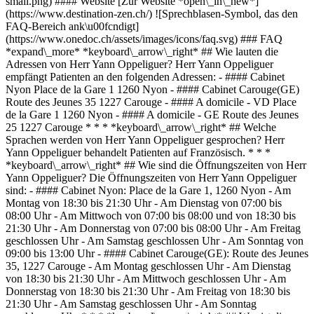
small.png) #### Website [Zur Website *open\_in\_new*]
(https://www.destination-zen.ch/) ![Sprechblasen-Symbol, das den
FAQ-Bereich ank\u00fcndigt]
(https://www.onedoc.ch/assets/images/icons/faq.svg) ### FAQ
*expand\_more* *keyboard\_arrow\_right* ## Wie lauten die
Adressen von Herr Yann Oppeliguer? Herr Yann Oppeliguer
empfängt Patienten an den folgenden Adressen: - #### Cabinet
Nyon Place de la Gare 1 1260 Nyon - #### Cabinet Carouge(GE)
Route des Jeunes 35 1227 Carouge - #### A domicile - VD Place
de la Gare 1 1260 Nyon - #### A domicile - GE Route des Jeunes
25 1227 Carouge * * * *keyboard\_arrow\_right* ## Welche
Sprachen werden von Herr Yann Oppeliguer gesprochen? Herr
Yann Oppeliguer behandelt Patienten auf Französisch. * * *
*keyboard\_arrow\_right* ## Wie sind die Öffnungszeiten von Herr
Yann Oppeliguer? Die Öffnungszeiten von Herr Yann Oppeliguer
sind: - #### Cabinet Nyon: Place de la Gare 1, 1260 Nyon - Am
Montag von 18:30 bis 21:30 Uhr - Am Dienstag von 07:00 bis
08:00 Uhr - Am Mittwoch von 07:00 bis 08:00 und von 18:30 bis
21:30 Uhr - Am Donnerstag von 07:00 bis 08:00 Uhr - Am Freitag
geschlossen Uhr - Am Samstag geschlossen Uhr - Am Sonntag von
09:00 bis 13:00 Uhr - #### Cabinet Carouge(GE): Route des Jeunes
35, 1227 Carouge - Am Montag geschlossen Uhr - Am Dienstag
von 18:30 bis 21:30 Uhr - Am Mittwoch geschlossen Uhr - Am
Donnerstag von 18:30 bis 21:30 Uhr - Am Freitag von 18:30 bis
21:30 Uhr - Am Samstag geschlossen Uhr - Am Sonntag