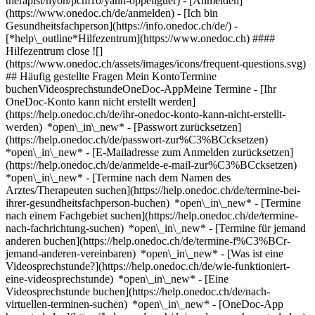
therapist/nyon/pcm10/yann-oppeliguer)
- [Anmelden]
(https://www.onedoc.ch/de/anmelden) - [Ich bin
Gesundheitsfachperson](https://info.onedoc.ch/de/)
-
[*help\_outline*Hilfezentrum](https://www.onedoc.ch) ####
Hilfezentrum close ![]
(https://www.onedoc.ch/assets/images/icons/frequent-questions.svg)
## Häufig gestellte Fragen Mein KontoTermine
buchenVideosprechstundeOneDoc-AppMeine Termine - [Ihr
OneDoc-Konto kann nicht erstellt werden]
(https://help.onedoc.ch/de/ihr-onedoc-konto-kann-nicht-erstellt-
werden) *open\_in\_new* - [Passwort zurücksetzen]
(https://help.onedoc.ch/de/passwort-zur%C3%BCcksetzen)
*open\_in\_new* - [E-Mailadresse zum Anmelden zurücksetzen]
(https://help.onedoc.ch/de/anmelde-e-mail-zur%C3%BCcksetzen)
*open\_in\_new*
- [Termine nach dem Namen des
Arztes/Therapeuten suchen](https://help.onedoc.ch/de/termine-bei-
ihrer-gesundheitsfachperson-buchen) *open\_in\_new* - [Termine
nach einem Fachgebiet suchen](https://help.onedoc.ch/de/termine-
nach-fachrichtung-suchen) *open\_in\_new* - [Termine für jemand
anderen buchen](https://help.onedoc.ch/de/termine-f%C3%BCr-
jemand-anderen-vereinbaren) *open\_in\_new*
- [Was ist eine
Videosprechstunde?](https://help.onedoc.ch/de/wie-funktioniert-
eine-videosprechstunde) *open\_in\_new* - [Eine
Videosprechstunde buchen](https://help.onedoc.ch/de/nach-
virtuellen-terminen-suchen) *open\_in\_new*
- [OneDoc-App