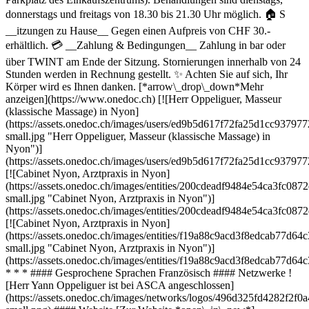
donnerstags und freitags von 18.30 bis 21.30 Uhr möglich. 🏠 S
__itzungen zu Hause__ Gegen einen Aufpreis von CHF 30.-
erhältlich. 💳 __Zahlung & Bedingungen__ Zahlung in bar oder
über TWINT am Ende der Sitzung. Stornierungen innerhalb von 24
Stunden werden in Rechnung gestellt. ✨ Achten Sie auf sich, Ihr
Körper wird es Ihnen danken. [*arrow\_drop\_down*Mehr
anzeigen](https://www.onedoc.ch) [![Herr Oppeliguer, Masseur
(klassische Massage) in Nyon]
(https://assets.onedoc.ch/images/users/ed9b5d617f72fa25d1cc937
small.jpg "Herr Oppeliguer, Masseur (klassische Massage) in
Nyon")]
(https://assets.onedoc.ch/images/users/ed9b5d617f72fa25d1cc937
[![Cabinet Nyon, Arztpraxis in Nyon]
(https://assets.onedoc.ch/images/entities/200cdeadf9484e54ca3fc
small.jpg "Cabinet Nyon, Arztpraxis in Nyon")]
(https://assets.onedoc.ch/images/entities/200cdeadf9484e54ca3fc
[![Cabinet Nyon, Arztpraxis in Nyon]
(https://assets.onedoc.ch/images/entities/f19a88c9acd3f8edcab7
small.jpg "Cabinet Nyon, Arztpraxis in Nyon")]
(https://assets.onedoc.ch/images/entities/f19a88c9acd3f8edcab77
* * * #### Gesprochene Sprachen Französisch #### Netzwerke !
[Herr Yann Oppeliguer ist bei ASCA angeschlossen]
(https://assets.onedoc.ch/images/networks/logos/496d325fd4282f