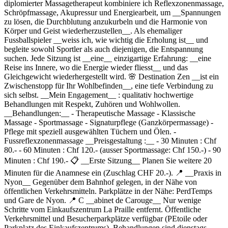
diplomierter Massagetherapeut kombiniere ich Reflexzonenmassage,
Schröpfmassage, Akupressur und Energiearbeit, um __Spannungen
zu lösen, die Durchblutung anzukurbeln und die Harmonie von
Körper und Geist wiederherzustellen__. Als ehemaliger
Fussballspieler __weiss ich, wie wichtig die Erholung ist__ und
begleite sowohl Sportler als auch diejenigen, die Entspannung
suchen. Jede Sitzung ist __eine__ einzigartige Erfahrung: __eine
Reise ins Innere, wo die Energie wieder fliesst__ und das
Gleichgewicht wiederhergestellt wird. 🌸 Destination Zen __ist ein
Zwischenstopp für Ihr Wohlbefinden__, eine tiefe Verbindung zu
sich selbst. __Mein Engagement__ : qualitativ hochwertige
Behandlungen mit Respekt, Zuhören und Wohlwollen.
__Behandlungen:__ - Therapeutische Massage - Klassische
Massage - Sportmassage - Signaturpflege (Ganzkörpermassage) -
Pflege mit speziell ausgewählten Tüchern und Ölen. -
Fussreflexzonenmassage __Preisgestaltung :__ - 30 Minuten : Chf
80.- - 60 Minuten : Chf 120.- (ausser Sportmassage: Chf 150.-) - 90
Minuten : Chf 190.- 📋 __Erste Sitzung__ Planen Sie weitere 20
Minuten für die Anamnese ein (Zuschlag CHF 20.-). 📍 __Praxis in
Nyon__ Gegenüber dem Bahnhof gelegen, in der Nähe von
öffentlichen Verkehrsmitteln. Parkplätze in der Nähe: PerdTemps
und Gare de Nyon. 📍 C __abinet de Carouge__ Nur wenige
Schritte vom Einkaufszentrum La Praille entfernt. Öffentliche
Verkehrsmittel und Besucherparkplätze verfügbar (PEtoile oder
Parkplatz des Einkaufszentrums). Behandlungen sind dienstags,