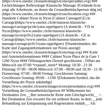
(https://www.onedoc.ch/assets/images/icons/specialties.svg) ###
Fachrichtungen Reflexologie Klassische Massage ![Gebäude-Icon
zeigt alle Arbeitsorte, an denen die Gesundheitsfachperson tätig ist]
(https://www.onedoc.ch/assets/images/icons/locations.svg) ###
Standorte Cabinet Nyon in Nyon [Cabinet Carouge(GE) in
Carouge](https://www.onedoc.ch/de/masseur-klassische-
massage/carouge/pcr4e/yann-oppeliguer) [A domicile - VD in
Nyon](https://www.onedoc.ch/de/masseur-klassische-
massage/nyon/pc0v2/yann-oppeliguer) [A domicile - GE in
Carouge](https://www.onedoc.ch/de/masseur-klassische-
massage/carouge/pc0v3/yann-oppeliguer) ![Standortmarker, der
Karte und Zugangsinformationen zur Praxis anzeigt]
(https://www.onedoc.ch/assets/images/icons/map.svg) ### Karte
und Anreiseinformationen #### Cabinet Nyon Place de la Gare 1
1260 Nyon #### Öffnungszeiten Derzeit geschlossen - Öffnet am
Mittwoch um 07:00 *expand\_more* Montag: 18:30 - 21:30
Dienstag: 07:00 - 08:00 Mittwoch: 07:00 - 08:00 und 18:30 - 21:30
Donnerstag: 07:00 - 08:00 Freitag: Geschlossen Samstag:
Geschlossen Sonntag: 09:00 - 13:00 ![Dokument-Symbol, das die
Vorstellung der Praxis ankündigt]
(https://www.onedoc.ch/assets/images/icons/presentation.svg) ###
Vorstellung der Gesundheitsfachperson ## Willkommen bei
Destination Zen __Ihre sensorische Reise zum Gleichgewicht__ ✨.
Bei Destination Zen erwartet Sie ein zeitloser Raum, in dem __jede
Behandlung zur Entspannung und Regeneration einlädt__. Als