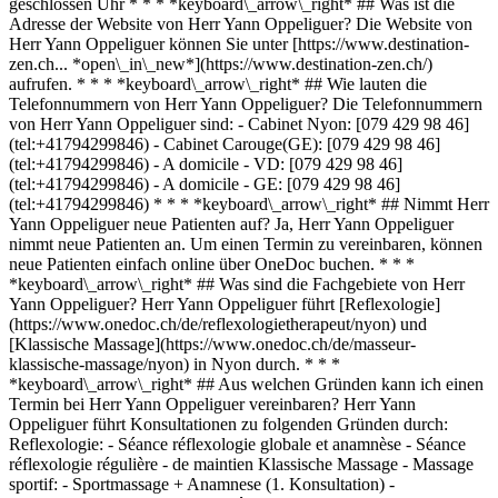
geschlossen Uhr * * * *keyboard\_arrow\_right* ## Was ist die
Adresse der Website von Herr Yann Oppeliguer? Die Website von
Herr Yann Oppeliguer können Sie unter [https://www.destination-
zen.ch... *open\_in\_new*](https://www.destination-zen.ch/)
aufrufen. * * * *keyboard\_arrow\_right* ## Wie lauten die
Telefonnummern von Herr Yann Oppeliguer? Die Telefonnummern
von Herr Yann Oppeliguer sind: - Cabinet Nyon: [079 429 98 46]
(tel:+41794299846) - Cabinet Carouge(GE): [079 429 98 46]
(tel:+41794299846) - A domicile - VD: [079 429 98 46]
(tel:+41794299846) - A domicile - GE: [079 429 98 46]
(tel:+41794299846) * * * *keyboard\_arrow\_right* ## Nimmt Herr
Yann Oppeliguer neue Patienten auf? Ja, Herr Yann Oppeliguer
nimmt neue Patienten an. Um einen Termin zu vereinbaren, können
neue Patienten einfach online über OneDoc buchen. * * *
*keyboard\_arrow\_right* ## Was sind die Fachgebiete von Herr
Yann Oppeliguer? Herr Yann Oppeliguer führt [Reflexologie]
(https://www.onedoc.ch/de/reflexologietherapeut/nyon) und
[Klassische Massage](https://www.onedoc.ch/de/masseur-
klassische-massage/nyon) in Nyon durch. * * *
*keyboard\_arrow\_right* ## Aus welchen Gründen kann ich einen
Termin bei Herr Yann Oppeliguer vereinbaren? Herr Yann
Oppeliguer führt Konsultationen zu folgenden Gründen durch:
Reflexologie: - Séance réflexologie globale et anamnèse - Séance
réflexologie régulière - de maintien Klassische Massage - Massage
sportif: - Sportmassage + Anamnese (1. Konsultation) -