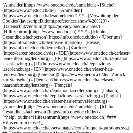
[Anmelden](https://www.onedoc.ch/de/anmelden) - [Suche]
(https://www.onedoc.ch/de/) - [Anmelden]
(https://www.onedoc.ch/de/anmelden) * * * - [Verwaltung der
Cookies](javascript:Didomi.preferences.show%28%29) -
[Datenschutzzentrum](https://privacy.onedoc.ch/de/) -
[Hilfezentrum](https://www.onedoc.ch) * * * - [Ich bin
Gesundheitsfachperson](https://info.onedoc.ch/de/) - [Über uns]
(https://info.onedoc.ch/de/unsere-mission/) - [Presse]
(https://info.onedoc.ch/de/media/) - [Karriere]
(https://career.onedoc.ch/de)
- [DE](https://www.onedoc.ch/de/laser-
haarentfernung/lenzburg) - [FR](https://www.onedoc.ch/fr/epilation-
laser/lenzburg) - [IT](https://www.onedoc.ch/it/epilazione-
laser/lenzburg) - [EN](https://www.onedoc.ch/en/laser-hair-
removal/lenzburg) [OneDoc](https://www.onedoc.ch/de/ "Zurück
zur Startseite") - [Deutsch](https://www.onedoc.ch/de/laser-
haarentfernung/lenzburg) - [Français]
(https://www.onedoc.ch/fr/epilation-laser/lenzburg) - [Italiano]
(https://www.onedoc.ch/it/epilazione-laser/lenzburg) - [English]
(https://www.onedoc.ch/en/laser-hair-removal/lenzburg)
-
[Anmelden](https://www.onedoc.ch/de/anmelden) - [Ich bin
Gesundheitsfachperson](https://info.onedoc.ch/de/)
-
[*help\_outline*Hilfezentrum](https://www.onedoc.ch) ####
Hilfezentrum close ![]
(https://www.onedoc.ch/assets/images/icons/frequent-questions.svg)