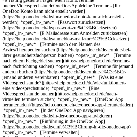
## Häufig gestellte Fragen Mein KontoTermine
buchenVideosprechstundeOneDoc-AppMeine Termine - [Ihr
OneDoc-Konto kann nicht erstellt werden]
(https://help.onedoc.ch/de/ihr-onedoc-konto-kann-nicht-erstellt-
werden) *open\_in\_new* - [Passwort zurücksetzen]
(https://help.onedoc.ch/de/passwort-zur%C3%BCcksetzen)
*open\_in\_new* - [E-Mailadresse zum Anmelden zurücksetzen]
(https://help.onedoc.ch/de/anmelde-e-mail-zur%C3%BCcksetzen)
*open\_in\_new*
- [Termine nach dem Namen des
Arztes/Therapeuten suchen](https://help.onedoc.ch/de/termine-bei-
ihrer-gesundheitsfachperson-buchen) *open\_in\_new* - [Termine
nach einem Fachgebiet suchen](https://help.onedoc.ch/de/termine-
nach-fachrichtung-suchen) *open\_in\_new* - [Termine für jemand
anderen buchen](https://help.onedoc.ch/de/termine-f%C3%BCr-
jemand-anderen-vereinbaren) *open\_in\_new*
- [Was ist eine
Videosprechstunde?](https://help.onedoc.ch/de/wie-funktioniert-
eine-videosprechstunde) *open\_in\_new* - [Eine
Videosprechstunde buchen](https://help.onedoc.ch/de/nach-
virtuellen-terminen-suchen) *open\_in\_new*
- [OneDoc-App
herunterladen](https://help.onedoc.ch/de/onedoc-app-herunterladen)
*open\_in\_new* - [In der OneDoc-App navigieren]
(https://help.onedoc.ch/de/in-der-onedoc-app-navigieren)
*open\_in\_new* - [Einführung in die OneDoc-App]
(https://help.onedoc.ch/de/einf%C3%BChrung-in-die-onedoc-app)
*open\_in\_new*
- [Termine verwalten](https://help.onedoc.ch/de/termine-verwalten) *open\_in\_new* - [Termine absagen](https://help.onedoc.ch/de/online-gebuchte-termine-absagen) *open\_in\_new* - [Ich erhalte keine Terminbestätigung](https://help.onedoc.ch/de/ich-erhalte-keine-terminbest%C3%A4tigung) *open\_in\_new* [Alle unsere Artikel anzeigen *open\_in\_new*](https://help.onedoc.ch/de/) close ## Ihre Suche bearbeiten ![Haus mit Pluszeichen, das anzeigt, dass eine Konsultation vor Ort möglich ist](https://www.onedoc.ch/assets/images/icons/on-site.svg) Vor Ort ![Kamera mit Play-Symbol, die anzeigt, dass eine Konsultation per Video aus der Ferne möglich ist](https://www.onedoc.ch/assets/images/icons/remote.svg) Virtuell Suche #### Fachrichtung #### Gesundheitsfachperson #### Einrichtung edit Laser Haarentfernung in Lenzburg tune Filter Neue Patienten*keyboard\_arrow\_down* - Zugelassen*check\_circle* Gesprochene Sprachen*keyboard\_arrow\_down* - Deutsch*check\_circle* - Englisch*check\_circle* - Rumänisch*check\_circle* - Russisch*check\_circle* - Thailändisch*check\_circle* - Ungarisch*check\_circle* Geschlecht*keyboard\_arrow\_down* - Weiblich*check\_circle* - Männlich*check\_circle* Verfügbarkeit*keyboard\_arrow\_down* - Heute*check\_circle* - In den nächsten 3 Tagen*check\_circle* - In den nächsten 7 Tagen*check\_circle* - In den nächsten 14 Tagen*check\_circle* # __Laser Haarentfernung__ in __Lenzburg__: Buchen Sie heute Ihren Termin online ## 4 Ergebnisse in Lenzburg [![Dr. med. Anna Balazs, Hautärztin (Dermatologin) in Lenzburg](https://assets.onedoc.ch/images/users/500cbee4bc01c64de19fc0ad699631932fe67456d54b52dfd73336d748af49f0-small.jpg "Dr. med. Anna Balazs, Hautärztin (Dermatologin) in Lenzburg")](https://www.onedoc.ch/de/hautarztin-dermatologin/lenzburg/pctge/dr-med-anna-balazs) ### [Dr. med. Anna Balazs](https://www.onedoc.ch/de/hautarztin-dermatologin/lenzburg/pctge/dr-med-anna-balazs) ![Abzeichen, das ein verifiziertes Profil kennzeichnet](https://www.onedoc.ch/assets/images/icons/checkmark.svg) [Hautärztin (Dermatologin)](https://www.onedoc.ch/de/hautarzt-dermatologe/lenzburg) [Skinmed Lenzburg](https://www.onedoc.ch/de/medizinische-praxis/lenzburg/eba8g/skinmed-lenzburg) Niederlenzer Kirchweg 2A 5600 Lenzburg ![Patient mit Pluszeichen, der anzeigt, dass neue Patienten angenommen werden](https://www.onedoc.ch/assets/images/icons/new-patients.svg)Akzeptiert neue Patienten [Termin buchen](https://www.onedoc.ch/de/hautarztin-dermatologin/lenzburg/pctge/dr-med-anna-balazs) Expertisen: Laser Haarentfernung, [Hautkrebs](https://www.onedoc.ch/de/hautkrebs/lenzburg), [Couperose | Rosacea](https://www.onedoc.ch/de/couperose-rosacea/lenzburg), [Pädiatrische Dermatologie](https://www.onedoc.ch/de/padiatrische-dermatologie/lenzburg), [Hyperhidrose | Übermässiges Schwitzen](https://www.onedoc.ch/de/hyperhidrose-ubermassiges-schwitzen/lenzburg), [Injektion von Botulinumtoxin](https://www.onedoc.ch/de/injektion-von-botulinumtoxin/lenzburg), [Injektion von Hyaluronsäure](https://www.onedoc.ch/de/injektion-von-hyaluronsaure/lenzburg), [Ekzem](https://www.onedoc.ch/de/ekzem/lenzburg), [Warze | Warzenbehandlung](https://www.onedoc.ch/de/warze-warzenbehandlung/lenzburg)Mehr anzeigen *chevron\_left* Di. 04 Aug. *chevron\_right* Mehr Termine anzeigen *error\_outline* Beim Laden der Verfügbarkeiten ist ein Fehler aufgetreten [Erneut versuchen](https://www.onedoc.ch) Expertisen: Laser Haarentfernung, [Hautkrebs](https://www.onedoc.ch/de/hautkrebs/lenzburg), [Couperose | Rosacea](https://www.onedoc.ch/de/couperose-rosacea/lenzburg), [Pädiatrische Dermatologie](https://www.onedoc.ch/de/padiatrische-dermatologie/lenzburg), [Hyperhidrose | Übermässiges Schwitzen](https://www.onedoc.ch/de/hyperhidrose-ubermassiges-schwitzen/lenzburg), [Injektion von Botulinumtoxin](https://www.onedoc.ch/de/injektion-von-botulinumtoxin/lenzburg), [Injektion von Hyaluronsäure](https://www.onedoc.ch/de/injektion-von-hyaluronsaure/lenzburg), [Ekzem](https://www.onedoc.ch/de/ekzem/lenzburg), [Warze | Warzenbehandlung](https://www.onedoc.ch/de/warze-warzenbehandlung/lenzburg)Mehr anzeigen [![Dr. med. Alena Bitel, Hautärztin (Dermatologin) in Lenzburg](https://assets.onedoc.ch/images/users/95caec442410e9c4034ce12b7ecc0569aca1a2936795f33041c653214e792a11-small.jpg "Dr. med. Alena Bitel, Hautärztin (Dermatologin) in Lenzburg")](https://www.onedoc.ch/de/hautarztin-dermatologin/lenzburg/pctgc/dr-med-alena-bitel) ### [Dr. med. Alena Bitel](https://www.onedoc.ch/de/hautarztin-dermatologin/lenzburg/pctgc/dr-med-alena-bitel) ![Abzeichen, das ein verifiziertes Profil kennzeichnet](https://www.onedoc.ch/assets/images/icons/checkmark.svg) [Hautärztin (Dermatologin)](https://www.onedoc.ch/de/hautarzt-dermatologe/lenzburg) [Skinmed Lenzburg](https://www.onedoc.ch/de/medizinische-praxis/lenzburg/eba8g/skinmed-lenzburg) Niederlenzer Kirchweg 2A 5600 Lenzburg ![Patient mit Pluszeichen, der anzeigt, dass neue Patienten angenommen werden](https://www.onedoc.ch/assets/images/icons/new-patients.svg)Akzeptiert neue Patienten [Termin buchen](https://www.onedoc.ch/de/hautarztin-dermatologin/lenzburg/pctgc/dr-med-alena-bitel) Expertisen: Laser Haarentfernung, [Hautcheck](https://www.onedoc.ch/de/hautcheck/lenzburg), [Muttermalkontrolle](https://www.onedoc.ch/de/muttermalkontrolle/lenzburg), [Pädiatrische Dermatologie](https://www.onedoc.ch/de/padiatrische-dermatologie/lenzburg), [Akne](https://www.onedoc.ch/de/akne/lenzburg), [Ekzem](https://www.onedoc.ch/de/ekzem/lenzburg), [Gürtelrose (Herpes Zoster)](https://www.onedoc.ch/de/gurtelrose-herpes-zoster/lenzburg), [Psoriasis | Schuppenflechte](https://www.onedoc.ch/de/psoriasis-schuppenflechte/lenzburg), [Warze | Warzenbehandlung](https://www.onedoc.ch/de/warze-warzenbehandlung/lenzburg)Mehr anzeigen *chevron\_left* Di. 04 Aug. *chevron\_right* Mehr Termine anzeigen *error\_outline* Beim Laden der Verfügbarkeiten ist ein Fehler aufgetreten [Erneut versuchen](https://www.onedoc.ch) Expertisen: Laser Haarentfernung, [Hautcheck](https://www.onedoc.ch/de/hautcheck/lenzburg), [Muttermalkontrolle](https://www.onedoc.ch/de/muttermalkontrolle/lenzburg), [Pädiatrische Dermatologie](https://www.onedoc.ch/de/padiatrische-dermatologie/lenzburg), [Akne](https://www.onedoc.ch/de/akne/lenzburg), [Ekzem](https://www.onedoc.ch/de/ekzem/lenzburg), [Gürtelrose (Herpes Zoster)](https://www.onedoc.ch/de/gurtelrose-herpes-zoster/lenzburg), [Psoriasis | Schuppenflechte](https://www.onedoc.ch/de/psoriasis-schuppenflechte/lenzburg), [Warze | Warzenbehandlung](https://www.onedoc.ch/de/warze-warzenbehandlung/lenzburg)Mehr anzeigen [![Frau Sandra Bingmann, Hautärztin (Dermatologin) in Lenzburg](https://assets.onedoc.ch/images/users/f409f1c087c98ec2838a0db374c818c9647a291db11cdb66ecfd2e3612626858-small.jpg "Frau Sandra Bingmann, Hautärztin (Dermatologin) in Lenzburg")](https://www.onedoc.ch/de/hautarztin-dermatologin/lenzburg/pctgl/sandra-bingmann) ### [Frau Sandra Bingmann](https://www.onedoc.ch/de/hautarztin-dermatologin/lenzburg/pctgl/sandra-bingmann) [Hautärztin (Dermatologin)](https://www.onedoc.ch/de/hautarzt-dermatologe/lenzburg) [Skinmed Lenzburg](https://www.onedoc.ch/de/medizinische-praxis/lenzburg/eba8g/skinmed-lenzburg) Niederlenzer Kirchweg 2A 5600 Lenzburg ![Patient mit Pluszeichen, der anzeigt, dass neue Patienten angenommen werden](https://www.onedoc.ch/assets/images/icons/new-patients.svg)Akzeptiert neue Patienten [Termin buchen](https://www.onedoc.ch/de/hautarztin-dermatologin/lenzburg/pctgl/sandra-bingmann) Expertisen: Laser Haarentfernung, [Hautcheck](https://www.onedoc.ch/de/hautcheck/lenzburg), [Couperose | Rosacea](https://www.onedoc.ch/de/couperose-rosacea/lenzburg), [Pädiatrische Dermatologie](https://www.onedoc.ch/de/padiatrische-dermatologie/lenzburg), [Hyperhidrose | Übermässiges Schwitzen](https://www.onedoc.ch/de/hyperhidrose-ubermassiges-schwitzen/lenzburg), [Injektion von Botulinumtoxin](https://www.onedoc.ch/de/injektion-von-botulinumtoxin/lenzburg), [Injektion von Hyaluronsäure](https://www.onedoc.ch/de/injektion-von-hyaluronsaure/lenzburg), [Microneedling](https://www.onedoc.ch/de/microneedling/lenzburg), [Radiofrequenz](https://www.onedoc.ch/de/radiofrequenz/lenzburg)Mehr anzeigen *chevron\_left* Di. 04 Aug. *chevron\_right* Mehr Termine anzeigen In den nächsten Tagen nicht online verfügbar Expertisen: Laser Haarentfernung, [Hautcheck](https://www.onedoc.ch/de/hautcheck/lenzburg), [Couperose | Rosacea](https://www.onedoc.ch/de/couperose-rosacea/lenzburg), [Pädiatrische Dermatologie](https://www.onedoc.ch/de/padiatrische-dermatologie/lenzburg), [Hyperhidrose | Übermässiges Schwitzen](https://www.onedoc.ch/de/hyperhidrose-ubermassiges-schwitzen/lenzburg), [Injektion von Botulinumtoxin](https://www.onedoc.ch/de/injektion-von-botulinumtoxin/lenzburg), [Injektion von Hyaluronsäure](https://www.onedoc.ch/de/injektion-von-hyaluronsaure/lenzburg), [Microneedling](https://www.onedoc.ch/de/microneedling/lenzburg), [Radiofrequenz](https://www.onedoc.ch/de/radiofrequenz/lenzburg)Mehr anzeigen [![Dr. med. Gabriela Costea - ehemals Brata, Hautärztin (Dermatologin) in Lenzburg](https://assets.onedoc.ch/images/users/7532c7dc6b31da51a022ef5be19c3c0f8824dd4f8a2dab3f489d92fb392fa483-small.jpg "Dr. med. Gabriela Costea - ehemals Brata, Hautärztin (Dermatologin) in Lenzburg")](https://www.onedoc.ch/de/hautarztin-dermatologin/lenzburg/pctgh/dr-med-gabriela-costea-ehemals-brata) ### [Dr. med. Gabriela Costea - ehemals Brata](https://www.onedoc.ch/de/hautarztin-dermatologin/lenzburg/pctgh/dr-med-gabriela-costea-ehemals-brata) [Hautärztin (Dermatologin)](https://www.onedoc.ch/de/hautarzt-dermatologe/lenzburg) [Skinmed Lenzburg](https://www.onedoc.ch/de/medizinische-praxis/lenzburg/eba8g/skinmed-lenzburg) Niederlenzer Kirchweg 2A 5600 Lenzburg ![Patient mit Pluszeichen, der anzeigt, dass neue Patienten angenommen werden](https://www.onedoc.ch/assets/images/ico