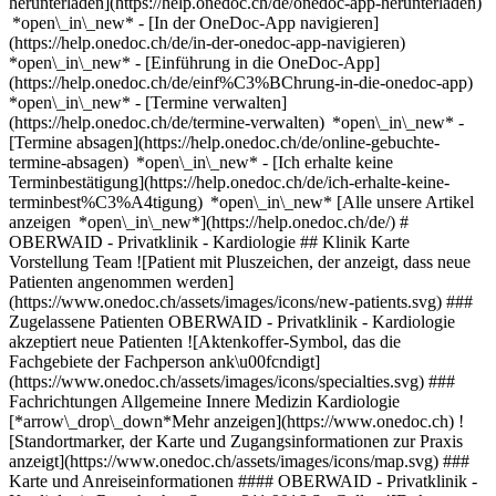
herunterladen](https://help.onedoc.ch/de/onedoc-app-herunterladen)
*open\_in\_new* - [In der OneDoc-App navigieren]
(https://help.onedoc.ch/de/in-der-onedoc-app-navigieren)
*open\_in\_new* - [Einführung in die OneDoc-App]
(https://help.onedoc.ch/de/einf%C3%BChrung-in-die-onedoc-app)
*open\_in\_new*
- [Termine verwalten](https://help.onedoc.ch/de/termine-verwalten) *open\_in\_new* - [Termine absagen](https://help.onedoc.ch/de/online-gebuchte-termine-absagen) *open\_in\_new* - [Ich erhalte keine Terminbestätigung](https://help.onedoc.ch/de/ich-erhalte-keine-terminbest%C3%A4tigung) *open\_in\_new* [Alle unsere Artikel anzeigen *open\_in\_new*](https://help.onedoc.ch/de/) # OBERWAID - Privatklinik - Kardiologie ## Klinik Karte Vorstellung Team ![Patient mit Pluszeichen, der anzeigt, dass neue Patienten angenommen werden](https://www.onedoc.ch/assets/images/icons/new-patients.svg) ### Zugelassene Patienten OBERWAID - Privatklinik - Kardiologie akzeptiert neue Patienten ![Aktenkoffer-Symbol, das die Fachgebiete der Fachperson ank\u00fcndigt](https://www.onedoc.ch/assets/images/icons/specialties.svg) ### Fachrichtungen Allgemeine Innere Medizin Kardiologie [*arrow\_drop\_down*Mehr anzeigen](https://www.onedoc.ch) ![Standortmarker, der Karte und Zugangsinformationen zur Praxis anzeigt](https://www.onedoc.ch/assets/images/icons/map.svg) ### Karte und Anreiseinformationen #### OBERWAID - Privatklinik - Kardiologie Rorschacher Strasse 311 9016 St. Gallen ![Dokument-Symbol, das die Vorstellung der Praxis ankündigt](https://www.onedoc.ch/assets/images/icons/presentation.svg) ### Vorstellung der Einrichtung Kommen Sie zu einem Termin bei uns vorbei: __OBERWAID - Privatklinik - Kardiologie__, Klinik, St. Gallen. - __Clemens Drobig, Uwe Grommas__ sind spezialisiert auf __Kardiologie__ Für weitere Informationen oder um einen Termin zu buchen, können Sie uns auch anrufen: [071 282 00 00](tel:+41712820000). ![Personengruppe-Symbol, das die Liste der in der Praxis tätigen Fachpersonen ankündigt](https://www.onedoc.ch/assets/images/icons/team.svg) ### Team Kardiologen [![Clemens Drobig, Kardiologe in St. Gallen](https://www.onedoc.ch/assets/images/male.png "Clemens Drobig, Kardiologe in St. Gallen") \ __Dr. Clemens Drobig__](https://www.onedoc.ch/de/kardiologe/st-gallen/pbdhk/dr-clemens-drobig) [![Uwe Grommas, Kardiologe in St. Gallen](https://www.onedoc.ch/assets/images/male.png "Uwe Grommas, Kardiologe in St. Gallen") \ __Dr. Uwe Grommas__](https://www.onedoc.ch/de/kardiologe/st-gallen/pbdkw/dr-uwe-grommas) ![Sprechblasen-Symbol, das den FAQ-Bereich ank\u00fcndigt](https://www.onedoc.ch/assets/images/icons/faq.svg) ### FAQ *expand\_more* *keyboard\_arrow\_right* ## Wie lautet die Adresse von OBERWAID - Privatklinik - Kardiologie? OBERWAID - Privatklinik - Kardiologie empfängt Patienten hier: Rorschacher Strasse 311, 9016 St. Gallen. * * * *keyboard\_arrow\_right* ## Wie lautet die Telefonnummer von OBERWAID - Privatklinik - Kardiologie? Die Telefonnummer von OBERWAID - Privatklinik - Kardiologie lautet [071 282 00 00](tel:+41712820000). * * * *keyboard\_arrow\_right* ## Welche Fachrichtungen werden in OBERWAID - Privatklinik - Kardiologie praktiziert? OBERWAID - Privatklinik - Kardiologie bietet Beratungen/ Behandlungen in [Allgemeine Innere Medizin](https://www.onedoc.ch/de/facharzt-fur-allgemeine-innere-medizin/st-gallen) und [Kardiologie](https://www.onedoc.ch/de/kardiologe/st-gallen) an. * * * *keyboard\_arrow\_right* ## Nimmt OBERWAID - Privatklinik - Kardiologie neue Patienten auf? Ja, OBERWAID - Privatklinik - Kardiologie nimmt neue Patienten an. Um einen Termin zu vereinbaren, können neue Patienten einfach online über OneDoc buchen. * * * *keyboard\_arrow\_right* ## Welche Sprachen werden in OBERWAID - Privatklinik - Kardiologie gesprochen? OBERWAID - Privatklinik - Kardiologie bietet Beratungen/ Behandlungen in Deutsch an. 1. [OneDoc](https://www.onedoc.ch/de/)/ 2. [Klinik](https://www.onedoc.ch/de/klinik)/ 3. [Kanton St. Gallen](https://www.onedoc.ch/de/klinik/kanton-st-gallen)/ 4. [St. Gallen](https://www.onedoc.ch/de/klinik/st-gallen)/ 5. OBERWAID - Privatklinik - Kardiologie ### Sind Sie zuständig für die Verwaltung dieser Einrichtung? Beanspruchen Sie Ihr OneDoc Profil! OneDoc hilft Ihnen: *group*neue Patienten anzusprechen *phone\_in\_talk*die Anzahl der Anrufe in der Praxis zu reduzieren *thumb\_up*den Patienten einen modernen, digitalen Service anzubieten [OneDoc Pro entdecken](https://info.onedoc.ch/de/) ### Laden Sie die OneDoc-App herunter Buchen Sie online einen Termin bei einem Arzt, Zahnarzt oder Therapeuten in Ihrer Nähe in der Schweiz. Mit der OneDoc-App können Sie alle Ihre medizinischen Termine von Ihrem Handy aus verwalten, jederzeit und überall. ![QR-Code, der zum Apple App Store oder Google Play leitet, um die OneDoc Patienten-App zu laden](https://www.onedoc.ch/assets/images/download-app-qr.jpeg) Scannen Sie den QR-Code, um die App herunterzuladen [![Laden Sie unsere App im App Store herunter!](https://www.onedoc.ch/assets/images/app-store-badge-de.svg)](https://apps.apple.com/ch/app/onedoc/id1592376413?l=fr)[![Laden Sie unsere App im Google Play Store herunter!](https://www.onedoc.ch/assets/images/google-play-badge-de.png)](https://play.google.com/store/apps/details?id=ch.onedoc.patient&hl=fr-CH) *keyboard\_arrow\_right* ## Verwandte Suchbegriffe [Facharzt für Allgemeine Innere Medizin in Frauenfeld](https://www.onedoc.ch/de/facharzt-fur-allgemeine-innere-medizin/frauenfeld)[Facharzt für Allgemeine Innere Medizin in Hittnau](https://www.onedoc.ch/de/facharzt-fur-allgemeine-innere-medizin/hittnau)[Facharzt für Allgemeine Innere Medizin in Sulgen](https://www.onedoc.ch/de/facharzt-fur-allgemeine-innere-medizin/sulgen)[Facharzt für Allgemeine Innere Medizin in Wildhaus-Alt Sankt Johann](https://www.onedoc.ch/de/facharzt-fur-allgemeine-innere-medizin/wildhaus-alt-sankt-johann)[Facharzt für Allgemeine Innere Medizin in Wagenhausen](https://www.onedoc.ch/de/facharzt-fur-allgemeine-innere-medizin/wagenhausen)[Facharzt für Allgemeine Innere Medizin in St. Gallen](https://www.onedoc.ch/de/facharzt-fur-allgemeine-innere-medizin/st-gallen)[Facharzt für Allgemeine Innere Medizin in Gachnang](https://www.onedoc.ch/de/facharzt-fur-allgemeine-innere-medizin/gachnang)[Kardiologe in St. Gallen](https://www.onedoc.ch/de/kardiologe/st-gallen)[Facharzt für Allgemeine Innere Medizin in Wiesendangen](https://www.onedoc.ch/de/facharzt-fur-allgemeine-innere-medizin/wiesendangen)[Kardiologe in Frauenfeld](https://www.onedoc.ch/de/kardiologe/frauenfeld)[Facharzt für Allgemeine Innere Medizin in Gossau SG](https://www.onedoc.ch/de/facharzt-fur-allgemeine-innere-medizin/gossau?state=SG)[Facharzt für Allgemeine Innere Medizin in Schübelbach](https://www.onedoc.ch/de/facharzt-fur-allgemeine-innere-medizin/schubelbach)[Facharzt für Allgemeine Innere Medizin in Matzingen](https://www.onedoc.ch/de/facharzt-fur-allgemeine-innere-medizin/matzingen)[Facharzt für Allgemeine Innere Medizin in Weinfelden](https://www.onedoc.ch/de/facharzt-fur-allgemeine-innere-medizin/weinfelden)[Facharzt für Allgemeine Innere Medizin in Pfäffikon ZH](https://www.onedoc.ch/de/facharzt-fur-allgemeine-innere-medizin/pfaffikon?state=ZH)[Kardiologe in Speicher](https://www.onedoc.ch/de/kardiologe/speicher)[Facharzt für Allgemeine Innere Medizin in Bottighofen](https://www.onedoc.ch/de/facharzt-fur-allgemeine-innere-medizin/bottighofen)[Facharzt für Allgemeine Innere Medizin in Ermatingen](https://www.onedoc.ch/de/facharzt-fur-allgemeine-innere-medizin/ermatingen)[Facharzt für Allgemeine Innere Medizin in Altstätten](https://www.onedoc.ch/de/facharzt-fur-allgemeine-innere-medizin/altstatten)[Facharzt für Allgemeine Innere Medizin in Abtwil SG](https://www.onedoc.ch/de/facharzt-fur-allgemeine-innere-medizin/abtwil?state=SG)[Facharzt für Allgemeine Innere Medizin in Kreuzlingen](https://www.onedoc.ch/de/facharzt-fur-allgemeine-innere-medizin/kreuzlingen) *keyboard\_arrow\_right* ## Beliebte Suchbegriffe [Klinik in St. Gallen](https://www.onedoc.ch/de/klinik/st-gallen)[Klinik in Rapperswil](https://www.onedoc.ch/de/klinik/rapperswil)[Klinik in Pfäfers](https://www.onedoc.ch/de/klinik/pfafers)[Klinik in Bad Ragaz](https://www.onedoc.ch/de/klinik/bad-ragaz)[Klinik in Niederuzwil](https://www.onedoc.ch/de/klinik/niederuzwil)[Klinik in Wil SG](https://www.onedoc.ch/de/klinik/wil)[Klinik in Walenstadtberg](https://www.onedoc.ch/de/klinik/walenstadtberg)[Klinik in Heerbrugg](https://www.onedoc.ch/de/klinik/heerbrugg)[Klinik in Buchs SG](https://www.onedoc.ch/de/klinik/buchs)[Klinik in Uznach](https://www.onedoc.ch/de/klinik/uznach)[Klinik in Valens](https://www.onedoc.ch/de/klinik/valens) *keyboard\_arrow\_right* ## Verzeichnis der Einrichtungen [Medizinische Praxis](https://www.onedoc.ch/de/medizinische-praxis)[Medizinisches Zentrum](https://www.onedoc.ch/de/medizinisches-zentrum)[Gruppenpraxis](https://www.onedoc.ch/de/gruppenpraxis)[Zahnarztpraxis](https://www.onedoc.ch/de/zahnarztpraxis)[Apotheke](https://www.onedoc.ch/de/apotheke)[Osteopathiepraxis](https://www.onedoc.ch/de/osteopathiepraxis)[Physiotherapiepraxis](https://www.onedoc.ch/de/physiotherapiepraxis)[Medizinische Gruppe](https://www.onedoc.ch/de/medizinische-gruppe)[Zahnklinik](https://www.onedoc.ch/de/zahnklinik)[Gesundheitszentrum](https://www.onedoc.ch/de/gesundheitszentrum)[Optikgeschäft](https://www.onedoc.ch/de/optikgeschaft)[Hörzentrum](https://www.onedoc.ch/de/horzentrum)[Klinik](https://www.onedoc.ch/de/klinik)[Spital](https://www.onedoc.ch/de/spital)[Medizinisches und Zahnmedizinisches Zentrum](https://www.onedoc.ch/de/medizinisches-und-zahnmedizinisches-zentrum)[Pflegezentrum](https://www.onedoc.ch/de/pflegezentrum)[Medizinisches Labor](https://www.onedoc.ch/de/medizinisches-labor)[Praxis für Alternative Medizin](https://www.onedoc.ch/de/praxis-fur-alternative-medizin)[Medizinisches Bildgebungszentrum](https://www.onedoc.ch/de/medizinisches-bildgebungszentrum) *keyboard\_arrow\_right* ## Finden Sie einen Arzt oder Therapeuten [Ärzte- und Therapeutenverzeichnis](https://www.onedoc.ch/de/verzeichnis) [A](https://www.onedoc.ch/de/verzeichnis/A) [B](https://www.onedoc.ch/de/verzeichnis/B) [C](ht