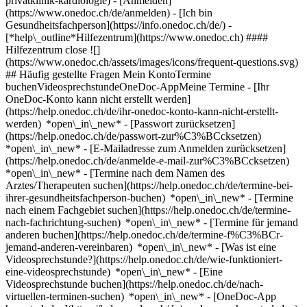
privatklinik-kardiologie)
- [Anmelden]
(https://www.onedoc.ch/de/anmelden) - [Ich bin
Gesundheitsfachperson](https://info.onedoc.ch/de/)
-
[*help\_outline*Hilfezentrum](https://www.onedoc.ch) ####
Hilfezentrum close ![]
(https://www.onedoc.ch/assets/images/icons/frequent-questions.svg)
## Häufig gestellte Fragen Mein KontoTermine
buchenVideosprechstundeOneDoc-AppMeine Termine - [Ihr
OneDoc-Konto kann nicht erstellt werden]
(https://help.onedoc.ch/de/ihr-onedoc-konto-kann-nicht-erstellt-
werden) *open\_in\_new* - [Passwort zurücksetzen]
(https://help.onedoc.ch/de/passwort-zur%C3%BCcksetzen)
*open\_in\_new* - [E-Mailadresse zum Anmelden zurücksetzen]
(https://help.onedoc.ch/de/anmelde-e-mail-zur%C3%BCcksetzen)
*open\_in\_new*
- [Termine nach dem Namen des
Arztes/Therapeuten suchen](https://help.onedoc.ch/de/termine-bei-
ihrer-gesundheitsfachperson-buchen) *open\_in\_new* - [Termine
nach einem Fachgebiet suchen](https://help.onedoc.ch/de/termine-
nach-fachrichtung-suchen) *open\_in\_new* - [Termine für jemand
anderen buchen](https://help.onedoc.ch/de/termine-f%C3%BCr-
jemand-anderen-vereinbaren) *open\_in\_new*
- [Was ist eine
Videosprechstunde?](https://help.onedoc.ch/de/wie-funktioniert-
eine-videosprechstunde) *open\_in\_new* - [Eine
Videosprechstunde buchen](https://help.onedoc.ch/de/nach-
virtuellen-terminen-suchen) *open\_in\_new*
- [OneDoc-App