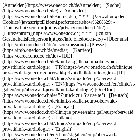
[Anmelden](https://www.onedoc.ch/de/anmelden) - [Suche]
(https://www.onedoc.ch/de/) - [Anmelden]
(https://www.onedoc.ch/de/anmelden) * * * - [Verwaltung der
Cookies](javascript:Didomi.preferences.show%28%29) -
[Datenschutzzentrum](https://privacy.onedoc.ch/de/) -
[Hilfezentrum](https://www.onedoc.ch) * * * - [Ich bin
Gesundheitsfachperson](https://info.onedoc.ch/de/) - [Über uns]
(https://info.onedoc.ch/de/unsere-mission/) - [Presse]
(https://info.onedoc.ch/de/media/) - [Karriere]
(https://career.onedoc.ch/de)
- [DE]
(https://www.onedoc.ch/de/klinik/st-gallen/eurp/oberwaid-
privatklinik-kardiologie) - [FR](https://www.onedoc.ch/fr/clinique-
privee/saint-gall/eurp/oberwaid-privatklinik-kardiologie) - [IT]
(https://www.onedoc.ch/it/clinica/san-gallo/eurp/oberwaid-
privatklinik-kardiologie) - [EN](https://www.onedoc.ch/en/clinic/st-
gallen/eurp/oberwaid-privatklinik-kardiologie) [OneDoc]
(https://www.onedoc.ch/de/ "Zurück zur Startseite") - [Deutsch]
(https://www.onedoc.ch/de/klinik/st-gallen/eurp/oberwaid-
privatklinik-kardiologie) - [Français]
(https://www.onedoc.ch/fr/clinique-privee/saint-gall/eurp/oberwaid-
privatklinik-kardiologie) - [Italiano]
(https://www.onedoc.ch/it/clinica/san-gallo/eurp/oberwaid-
privatklinik-kardiologie) - [English]
(https://www.onedoc.ch/en/clinic/st-gallen/eurp/oberwaid-