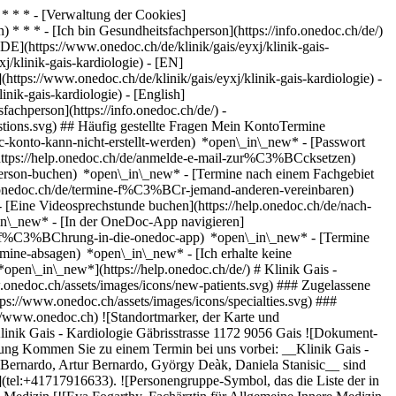
* * * - [Verwaltung der Cookies]
* * * - [Ich bin Gesundheitsfachperson](https://info.onedoc.ch/de/)
[DE](https://www.onedoc.ch/de/klinik/gais/eyxj/klinik-gais-
xj/klinik-gais-kardiologie) - [EN]
(https://www.onedoc.ch/de/klinik/gais/eyxj/klinik-gais-kardiologie) -
linik-gais-kardiologie) - [English]
fachperson](https://info.onedoc.ch/de/)
-
stions.svg) ## Häufig gestellte Fragen Mein KontoTermine
-konto-kann-nicht-erstellt-werden) *open\_in\_new* - [Passwort
https://help.onedoc.ch/de/anmelde-e-mail-zur%C3%BCcksetzen)
hperson-buchen) *open\_in\_new* - [Termine nach einem Fachgebiet
elp.onedoc.ch/de/termine-f%C3%BCr-jemand-anderen-vereinbaren)
- [Eine Videosprechstunde buchen](https://help.onedoc.ch/de/nach-
in\_new* - [In der OneDoc-App navigieren]
e/einf%C3%BChrung-in-die-onedoc-app) *open\_in\_new*
- [Termine verwalten](https://help.onedoc.ch/de/termine-verwalten) *open\_in\_new* - [Termine absagen](https://help.onedoc.ch/de/online-gebuchte-termine-absagen) *open\_in\_new* - [Ich erhalte keine Terminbestätigung](https://help.onedoc.ch/de/ich-erhalte-keine-terminbest%C3%A4tigung) *open\_in\_new* [Alle unsere Artikel anzeigen *open\_in\_new*](https://help.onedoc.ch/de/) # Klinik Gais - Kardiologie ## Klinik Karte Vorstellung Team ![Patient mit Pluszeichen, der anzeigt, dass neue Patienten angenommen werden](https://www.onedoc.ch/assets/images/icons/new-patients.svg) ### Zugelassene Patienten Klinik Gais - Kardiologie akzeptiert neue Patienten ![Aktenkoffer-Symbol, das die Fachgebiete der Fachperson ank\u00fcndigt](https://www.onedoc.ch/assets/images/icons/specialties.svg) ### Fachrichtungen Allgemeine Innere Medizin Hausarztmedizin (Allgemeinmedizin) Kardiologie [*arrow\_drop\_down*Mehr anzeigen](https://www.onedoc.ch) ![Standortmarker, der Karte und Zugangsinformationen zur Praxis anzeigt](https://www.onedoc.ch/assets/images/icons/map.svg) ### Karte und Anreiseinformationen #### Klinik Gais - Kardiologie Gäbrisstrasse 1172 9056 Gais ![Dokument-Symbol, das die Vorstellung der Praxis ankündigt](https://www.onedoc.ch/assets/images/icons/presentation.svg) ### Vorstellung der Einrichtung Kommen Sie zu einem Termin bei uns vorbei: __Klinik Gais - Kardiologie__, Klinik, Gais. - __Eva Fogarthy, Laszlo Gruber-Nagy__ sind spezialisiert auf __Allgemeine Innere Medizin__ - __Angelika Bernardo, Artur Bernardo, György Deàk, Daniela Stanisic__ sind spezialisiert auf __Kardiologie__ Für weitere Informationen oder um einen Termin zu buchen, können Sie uns auch anrufen: [071 791 66 33](tel:+41717916633). ![Personengruppe-Symbol, das die Liste der in der Praxis tätigen Fachpersonen ankündigt](https://www.onedoc.ch/assets/images/icons/team.svg) ### Team Fachärzte für Allgemeine Innere Medizin [![Eva Fogarthy, Fachärztin für Allgemeine Innere Medizin in Gais](https://www.onedoc.ch/assets/images/female.png "Eva Fogarthy, Fachärztin für Allgemeine Innere Medizin in Gais") \ __Dr. Eva Fogarthy__](https://www.onedoc.ch/de/facharztin-fur-allgemeine-innere-medizin/gais/pbs9q/dr-eva-fogarthy) [![Laszlo Gruber-Nagy, Facharzt für Allgemeine Innere Medizin in Gais](https://www.onedoc.ch/assets/images/male.png "Laszlo Gruber-Nagy, Facharzt für Allgemeine Innere Medizin in Gais") \ __Dr. Laszlo Gruber-Nagy__](https://www.onedoc.ch/de/facharzt-fur-allgemeine-innere-medizin/gais/pbtb9/dr-laszlo-gruber-nagy) Kardiologen [![Angelika Bernardo, Kardiologin in Gais](https://www.onedoc.ch/assets/images/female.png "Angelika Bernardo, Kardiologin in Gais") \ __Dr. Angelika Bernardo__](https://www.onedoc.ch/de/kardiologin/gais/pbs9h/dr-angelika-bernardo) [![Artur Bernardo, Kardiologe in Gais](https://www.onedoc.ch/assets/images/male.png "Artur Bernardo, Kardiologe in Gais") \ __Dr. Artur Bernardo__](https://www.onedoc.ch/de/kardiologe/gais/pbtam/dr-artur-bernardo) [![György Deàk, Kardiologe in Gais](https://www.onedoc.ch/assets/images/male.png "György Deàk, Kardiologe in Gais") \ __Dr. György Deàk__](https://www.onedoc.ch/de/kardiologe/gais/pbtbz/dr-gyorgy-deak) [![Daniela Stanisic, Kardiologin in Gais](https://www.onedoc.ch/assets/images/female.png "Daniela Stanisic, Kardiologin in Gais") \ __Dr. Daniela Stanisic__](https://www.onedoc.ch/de/kardiologin/gais/pbtad/dr-daniela-stanisic) ![Sprechblasen-Symbol, das den FAQ-Bereich ank\u00fcndigt](https://www.onedoc.ch/assets/images/icons/faq.svg) ### FAQ *expand\_more* *keyboard\_arrow\_right* ## Wie lautet die Adresse von Klinik Gais - Kardiologie? Klinik Gais - Kardiologie empfängt Patienten hier: Gäbrisstrasse 1172, 9056 Gais. * * * *keyboard\_arrow\_right* ## Wie lautet die Telefonnummer von Klinik Gais - Kardiologie? Die Telefonnummer von Klinik Gais - Kardiologie lautet [071 791 66 33](tel:+41717916633). * * * *keyboard\_arrow\_right* ## Welche Fachrichtungen werden in Klinik Gais - Kardiologie praktiziert? Klinik Gais - Kardiologie bietet Beratungen/ Behandlungen in [Allgemeine Innere Medizin](https://www.onedoc.ch/de/facharzt-fur-allgemeine-innere-medizin/gais), [Hausarztmedizin (Allgemeinmedizin)](https://www.onedoc.ch/de/hausarzt-allgemeinmedizin/gais) und [Kardiologie](https://www.onedoc.ch/de/kardiologe/gais) an. * * * *keyboard\_arrow\_right* ## Nimmt Klinik Gais - Kardiologie neue Patienten auf? Ja, Klinik Gais - Kardiologie nimmt neue Patienten an. Um einen Termin zu vereinbaren, können neue Patienten einfach online über OneDoc buchen. * * * *keyboard\_arrow\_right* ## Welche Sprachen werden in Klinik Gais - Kardiologie gesprochen? Klinik Gais - Kardiologie bietet Beratungen/ Behandlungen in Deutsch an. 1. [OneDoc](https://www.onedoc.ch/de/)/ 2. [Klinik](https://www.onedoc.ch/de/klinik)/ 3. [Kanton Appenzell Ausserrhoden](https://www.onedoc.ch/de/klinik/kanton-appenzell-ausserrhoden)/ 4. [Gais](https://www.onedoc.ch/de/klinik/gais)/ 5. Klinik Gais - Kardiologie ### Sind Sie zuständig für die Verwaltung dieser Einrichtung? Beanspruchen Sie Ihr OneDoc Profil! OneDoc hilft Ihnen: *group*neue Patienten anzusprechen *phone\_in\_talk*die Anzahl der Anrufe in der Praxis zu reduzieren *thumb\_up*den Patienten einen modernen, digitalen Service anzubieten [OneDoc Pro entdecken](https://info.onedoc.ch/de/) ### Laden Sie die OneDoc-App herunter Buchen Sie online einen Termin bei einem Arzt, Zahnarzt oder Therapeuten in Ihrer Nähe in der Schweiz. Mit der OneDoc-App können Sie alle Ihre medizinischen Termine von Ihrem Handy aus verwalten, jederzeit und überall. ![QR-Code, der zum Apple App Store oder Google Play leitet, um die OneDoc Patienten-App zu laden](https://www.onedoc.ch/assets/images/download-app-qr.jpeg) Scannen Sie den QR-Code, um die App herunterzuladen [![Laden Sie unsere App im App Store herunter!](https://www.onedoc.ch/assets/images/app-store-badge-de.svg)](https://apps.apple.com/ch/app/onedoc/id1592376413?l=fr)[![Laden Sie unsere App im Google Play Store herunter!](https://www.onedoc.ch/assets/images/google-play-badge-de.png)](https://play.google.com/store/apps/details?id=ch.onedoc.patient&hl=fr-CH) *keyboard\_arrow\_right* ## Verwandte Suchbegriffe [Hausarzt (Allgemeinmedizin) in St. Gallen](https://www.onedoc.ch/de/hausarzt-allgemeinmedizin/st-gallen)[Hausarzt (Allgemeinmedizin) in Sargans](https://www.onedoc.ch/de/hausarzt-allgemeinmedizin/sargans)[Facharzt für Allgemeine Innere Medizin in Frauenfeld](https://www.onedoc.ch/de/facharzt-fur-allgemeine-innere-medizin/frauenfeld)[Hausarzt (Allgemeinmedizin) in Müllheim](https://www.onedoc.ch/de/hausarzt-allgemeinmedizin/mullheim)[Hausarzt (Allgemeinmedizin) in Uzwil](https://www.onedoc.ch/de/hausarzt-allgemeinmedizin/uzwil)[Hausarzt (Allgemeinmedizin) in Abtwil SG](https://www.onedoc.ch/de/hausarzt-allgemeinmedizin/abtwil?state=SG)[Hausarzt (Allgemeinmedizin) in Malans](https://www.onedoc.ch/de/hausarzt-allgemeinmedizin/malans)[Facharzt für Allgemeine Innere Medizin in Hittnau](https://www.onedoc.ch/de/facharzt-fur-allgemeine-innere-medizin/hittnau)[Hausarzt (Allgemeinmedizin) in Herisau](https://www.onedoc.ch/de/hausarzt-allgemeinmedizin/herisau)[Facharzt für Allgemeine Innere Medizin in Sulgen](https://www.onedoc.ch/de/facharzt-fur-allgemeine-innere-medizin/sulgen)[Hausarzt (Allgemeinmedizin) in Maienfeld](https://www.onedoc.ch/de/hausarzt-allgemeinmedizin/maienfeld)[Hausarzt (Allgemeinmedizin) in Weinfelden](https://www.onedoc.ch/de/hausarzt-allgemeinmedizin/weinfelden)[Hausarzt (Allgemeinmedizin) in Rorschach](https://www.onedoc.ch/de/hausarzt-allgemeinmedizin/rorschach)[Hausarzt (Allgemeinmedizin) in Wittenbach](https://www.onedoc.ch/de/hausarzt-allgemeinmedizin/wittenbach)[Facharzt für Allgemeine Innere Medizin in Wildhaus-Alt Sankt Johann](https://www.onedoc.ch/de/facharzt-fur-allgemeine-innere-medizin/wildhaus-alt-sankt-johann)[Hausarzt (Allgemeinmedizin) in Diepoldsau](https://www.onedoc.ch/de/hausarzt-allgemeinmedizin/diepoldsau)[Hausarzt (Allgemeinmedizin) in Steckborn](https://www.onedoc.ch/de/hausarzt-allgemeinmedizin/steckborn)[Facharzt für Allgemeine Innere Medizin in St. Gallen](https://www.onedoc.ch/de/facharzt-fur-allgemeine-innere-medizin/st-gallen)[Hausarzt (Allgemeinmedizin) in Schiers](https://www.onedoc.ch/de/hausarzt-allgemeinmedizin/schiers)[Hausarzt (Allgemeinmedizin) in Kreuzlingen](https://www.onedoc.ch/de/hausarzt-allgemeinmedizin/kreuzlingen)[Hausarzt (Allgemeinmedizin) in Sankt Margrethen](https://www.onedoc.ch/de/hausarzt-allgemeinmedizin/sankt-margrethen) *keyboard\_arrow\_right* ## Beliebte Suchbegriffe [Klinik in Heiden](https://www.onedoc.ch/de/klinik/heiden)[Klinik in Speicher](https://www.onedoc.ch/de/klinik/speicher)[Klinik in Lustmühle](https://www.onedoc.ch/de/klinik/lustmuhle)[Klinik in Gais](https://www.onedoc.ch/de/klinik/gais)[Klinik in Teufen](https://www.onedoc.ch/de/klinik/teufen)[Klinik in Walzenhausen](https://www.onedoc.ch/de/klinik/walzenhausen)[Klinik in Herisau](https://www.onedoc.ch/de/klinik/herisau)[Klinik in Niederteufen](https://www.onedoc.ch/de/klinik/niederteufen) *keyboard\_arrow\_right* ## Verzeichnis der Einrichtungen [Medizinische Praxis](https://www.onedoc.ch/de/medizinische-praxis)[Medizinisches Zentrum](https://www.onedoc.ch/de/medizinisches-zentrum)[Gruppenpraxis](https://www.onedoc.ch/de/gruppenpraxis)[Zahnarztpraxis](https://www.onedoc.ch/de/zahnarztpraxis)[Apotheke](https://www.onedoc.ch/de/apotheke)[Osteopathiepraxis](https://www.onedoc.ch/de/osteopathiepraxis)[Physiotherapiepraxis](https://www.onedoc.ch/de/physiotherapiepraxis)[Medizinische Gruppe](https://www.onedoc.ch/de/medizinische-gruppe)[Zahnklinik](https://www.onedoc.ch/de/zahnklinik)[Gesundheitszentrum](https://www.onedoc.ch/de/gesundheitszentrum)[Optikgeschäft](https://www.onedoc.ch/de/optikgeschaft)[Hörzentrum](https://www.onedoc.ch/de/horzentrum)[Klinik](https://www.onedoc.ch/de/klinik)[Spital](https:/