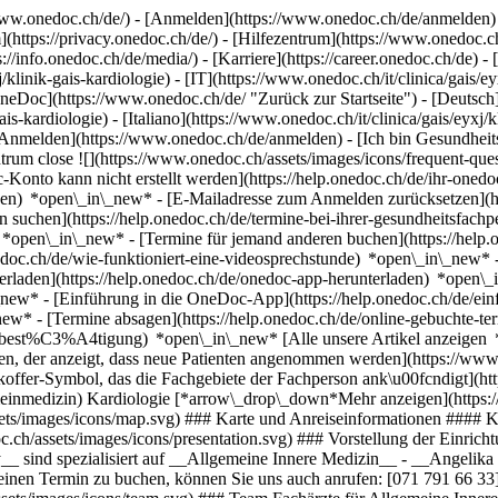
ww.onedoc.ch/de/) - [Anmelden](https://www.onedoc.ch/de/anmelden) 
ttps://privacy.onedoc.ch/de/) - [Hilfezentrum](https://www.onedoc.ch) 
s://info.onedoc.ch/de/media/) - [Karriere](https://career.onedoc.ch/de)
- 
klinik-gais-kardiologie) - [IT](https://www.onedoc.ch/it/clinica/gais/ey
OneDoc](https://www.onedoc.ch/de/ "Zurück zur Startseite") - [Deutsch]
is-kardiologie) - [Italiano](https://www.onedoc.ch/it/clinica/gais/eyxj/k
[Anmelden](https://www.onedoc.ch/de/anmelden) - [Ich bin Gesundheits
trum close ![](https://www.onedoc.ch/assets/images/icons/frequent-que
o kann nicht erstellt werden](https://help.onedoc.ch/de/ihr-onedoc
zen) *open\_in\_new* - [E-Mailadresse zum Anmelden zurücksetzen](
 suchen](https://help.onedoc.ch/de/termine-bei-ihrer-gesundheitsfac
n) *open\_in\_new* - [Termine für jemand anderen buchen](https://h
nedoc.ch/de/wie-funktioniert-eine-videosprechstunde) *open\_in\_new* 
rladen](https://help.onedoc.ch/de/onedoc-app-herunterladen) *open\_
in\_new* - [Einführung in die OneDoc-App](https://help.onedoc.ch/d