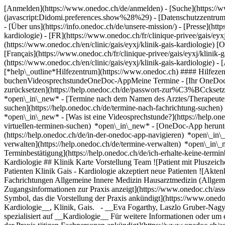
[Anmelden](https://www.onedoc.ch/de/anmelden) - [Suche](https://w
(javascript:Didomi.preferences.show%28%29) - [Datenschutzzentrum](h
- [Über uns](https://info.onedoc.ch/de/unsere-mission/) - [Presse](http
kardiologie) - [FR](https://www.onedoc.ch/fr/clinique-privee/gais/eyxj/
(https://www.onedoc.ch/en/clinic/gais/eyxj/klinik-gais-kardiologie) [
[Français](https://www.onedoc.ch/fr/clinique-privee/gais/eyxj/klinik-ga
(https://www.onedoc.ch/en/clinic/gais/eyxj/klinik-gais-kardiologie)
- 
[*help\_outline*Hilfezentrum](https://www.onedoc.ch) #### Hilfezen
buchenVideosprechstundeOneDoc-AppMeine Termine - [Ihr OneDoc-Kont
zurücksetzen](https://help.onedoc.ch/de/passwort-zur%C3%BCckset
*open\_in\_new*
- [Termine nach dem Namen des Arztes/Therapeuten
suchen](https://help.onedoc.ch/de/termine-nach-fachrichtung-suche
*open\_in\_new*
- [Was ist eine Videosprechstunde?](https://help.o
virtuellen-terminen-suchen) *open\_in\_new*
- [OneDoc-App herunte
(https://help.onedoc.ch/de/in-der-onedoc-app-navigieren) *open\_