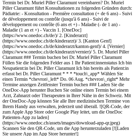
Termin bei Dr. Muriel Piller Claramunt vereinbaren? Dr. Muriel
Piller Claramunt führt Konsultationen zu folgenden Gründen durch:
Pädiatrie: - Konsultation - Première consultation (+ de 6 ans) - Suivi
de développement ou contrôle (jusqu'à 6 ans) - Suivi de
développement ou contrôle (6 ans et +) - Maladie (- de 1 an) -
Maladie (1 an et +) - Vaccin
1. [OneDoc](https://www.onedoc.ch/de/)/ 2. [Kinderarzt](https://www.onedoc.ch/de/kinderarzt)/ 3. [Kanton Genf](https://www.onedoc.ch/de/kinderarzt/kanton-genf)/ 4. [Vernier](https://www.onedoc.ch/de/kinderarzt/vernier)/ 5. Dr. Muriel Piller Claramunt ### Termin buchen bei Dr. Muriel Piller Claramunt Füllen Sie die folgenden Felder aus 1 Ihr Patient:innenstatus Ich bin Neupatient:in bei Dr. Piller Claramunt Ich bin bereits als Patient:in erfasst bei Dr. Piller Claramunt * * * *touch\_app* Wählen Sie einen Termin *chevron\_left* Do. 06 Aug. *chevron\_right* Mehr Termine anzeigen Zeitfenster Termin buchen ### Laden Sie die OneDoc-App herunter Buchen Sie online einen Termin bei einem Arzt, Zahnarzt oder Therapeuten in Ihrer Nähe in der Schweiz. Mit der OneDoc-App können Sie alle Ihre medizinischen Termine von Ihrem Handy aus verwalten, jederzeit und überall. ![QR-Code, der zum Apple App Store oder Google Play leitet, um die OneDoc Patienten-App zu laden](https://www.onedoc.ch/assets/images/download-app-qr.jpeg) Scannen Sie den QR-Code, um die App herunterzuladen [![Laden Sie unsere App im App Store herunter!](https://www.onedoc.ch/assets/images/app-store-badge-de.svg)](https://apps.apple.com/ch/app/onedoc/id1592376413?l=fr)[![Laden Sie unsere App im Google Play Store herunter!](https://www.onedoc.ch/assets/images/google-play-badge-de.png)](https://play.google.com/store/apps/details?id=ch.onedoc.patient&hl=fr-CH) *keyboard\_arrow\_right* ## Verwandte Fachgebiete [Kinderarzt in Genf](https://www.onedoc.ch/de/kinderarzt/genf)[Kinderarzt in Carouge](https://www.onedoc.ch/de/kinderarzt/carouge)[Kinderarzt in Nyon](https://www.onedoc.ch/de/kinderarzt/nyon)[Kinderarzt in Gland](https://www.onedoc.ch/de/kinderarzt/gland)[Kinderarzt in Meyrin](https://www.onedoc.ch/de/kinderarzt/meyrin)[Kinderarzt in Lancy](https://www.onedoc.ch/de/kinderarzt/lancy)[Kinderarzt in Morges](https://www.onedoc.ch/de/kinderarzt/morges)[Kinderarzt in Onex](https://www.onedoc.ch/de/kinderarzt/onex)[Kinderarzt in Chêne-Bourg](https://www.onedoc.ch/de/kinderarzt/chene-bourg)[Kinderarzt in Versoix](https://www.onedoc.ch/de/kinderarzt/versoix)[Kinderarzt in Cologny](https://www.onedoc.ch/de/kinderarzt/cologny)[Kinderarzt in Chêne-Bougeries](https://www.onedoc.ch/de/kinderarzt/chene-bougeries)[Kinderarzt in Petit-Lancy](https://www.onedoc.ch/de/kinderarzt/petit-lancy)[Kinderarzt in Chavannes-près-Renens](https://www.onedoc.ch/de/kinderarzt/chavannes-pres-renens)[Kinderarzt in Plan-les-Ouates](https://www.onedoc.ch/de/kinderarzt/plan-les-ouates)[Kinderarzt in Meinier](https://www.onedoc.ch/de/kinderarzt/meinier)[Kinderarzt in Le Grand-Saconnex](https://www.onedoc.ch/de/kinderarzt/le-grand-saconnex)[Kinderarzt in Rolle](https://www.onedoc.ch/de/kinderarzt/rolle)[Kinderarzt in Cointrin](https://www.onedoc.ch/de/kinderarzt/cointrin)[Kinderarzt in Thônex](https://www.onedoc.ch/de/kinderarzt/thonex)[Kinderarzt in Vernier](https://www.onedoc.ch/de/kinderarzt/vernier) *keyboard\_arrow\_right* ## Verwandte Expertisen [Humane Papillomaviren Impfung (HPV) | Gebärmutterhalskrebsimpfung in Genf](https://www.onedoc.ch/de/humane-papillomaviren-impfung-hpv-gebarmutterhalskrebsimpfung/genf)[Humane Papillomaviren Impfung (HPV) | Gebärmutterhalskrebsimpfung in Carouge](https://www.onedoc.ch/de/humane-papillomaviren-impfung-hpv-gebarmutterhalskrebsimpfung/carouge)[Humane Papillomaviren Impfung (HPV) | Gebärmutterhalskrebsimpfung in Vernier](https://www.onedoc.ch/de/humane-papillomaviren-impfung-hpv-gebarmutterhalskrebsimpfung/vernier)[Humane Papillomaviren Impfung (HPV) | Gebärmutterhalskrebsimpfung in Chêne-Bourg](https://www.onedoc.ch/de/humane-papillomaviren-impfung-hpv-gebarmutterhalskrebsimpfung/chene-bourg)[Humane Papillomaviren Impfung (HPV) | Gebärmutterhalskrebsimpfung in Onex](https://www.onedoc.ch/de/humane-papillomaviren-impfung-hpv-gebarmutterhalskrebsimpfung/onex)[Humane Papillomaviren Impfung (HPV) | Gebärmutterhalskrebsimpfung in Gland](https://www.onedoc.ch/de/humane-papillomaviren-impfung-hpv-gebarmutterhalskrebsimpfung/gland)[Humane Papillomaviren Impfung (HPV) | Gebärmutterhalskrebsimpfung in Petit-Lancy](https://www.onedoc.ch/de/humane-papillomaviren-impfung-hpv-gebarmutterhalskrebsimpfung/petit-lancy)[Humane Papillomaviren Impfung (HPV) | Gebärmutterhalskrebsimpfung in Thônex](https://www.onedoc.ch/de/humane-papillomaviren-impfung-hpv-gebarmutterhalskrebsimpfung/thonex)[Humane Papillomaviren Impfung (HPV) | Gebärmutterhalskrebsimpfung in Versoix](https://www.onedoc.ch/de/humane-papillomaviren-impfung-hpv-gebarmutterhalskrebsimpfung/versoix)[Humane Papillomaviren Impfung (HPV) | Gebärmutterhalskrebsimpfung in Vessy](https://www.onedoc.ch/de/humane-papillomaviren-impfung-hpv-gebarmutterhalskrebsimpfung/vessy)[Humane Papillomaviren Impfung (HPV) | Gebärmutterhalskrebsimpfung in Bernex](https://www.onedoc.ch/de/humane-papillomaviren-impfung-hpv-gebarmutterhalskrebsimpfung/bernex)[Humane Papillomaviren Impfung (HPV) | Gebärmutterhalskrebsimpfung in Rolle](https://www.onedoc.ch/de/humane-papillomaviren-impfung-hpv-gebarmutterhalskrebsimpfung/rolle)[Humane Papillomaviren Impfung (HPV) | Gebärmutterhalskrebsimpfung in Châtelaine](https://www.onedoc.ch/de/humane-papillomaviren-impfung-hpv-gebarmutterhalskrebsimpfung/chatelaine)[Humane Papillomaviren Impfung (HPV) | Gebärmutterhalskrebsimpfung in Chêne-Bougeries](https://www.onedoc.ch/de/humane-papillomaviren-impfung-hpv-gebarmutterhalskrebsimpfung/chene-bougeries)[Humane Papillomaviren Impfung (HPV) | Gebärmutterhalskrebsimpfung in Collonge-Bellerive](https://www.onedoc.ch/de/humane-papillomaviren-impfung-hpv-gebarmutterhalskrebsimpfung/collonge-bellerive)[Humane Papillomaviren Impfung (HPV) | Gebärmutterhalskrebsimpfung in Cologny](https://www.onedoc.ch/de/humane-papillomaviren-impfung-hpv-gebarmutterhalskrebsimpfung/cologny)[Humane Papillomaviren Impfung (HPV) | Gebärmutterhalskrebsimpfung in Lancy](https://www.onedoc.ch/de/humane-papillomaviren-impfung-hpv-gebarmutterhalskrebsimpfung/lancy)[Humane Papillomaviren Impfung (HPV) | Gebärmutterhalskrebsimpfung in Plan-les-Ouates](https://www.onedoc.ch/de/humane-papillomaviren-impfung-hpv-gebarmutterhalskrebsimpfung/plan-les-ouates) *keyboard\_arrow\_right* ## Beliebte Suchbegriffe [Physiotherapeut in Genf](https://www.onedoc.ch/de/physiotherapeut/genf)[Psychologe in Genf](https://www.onedoc.ch/de/psychologe/genf)[Hausarzt (Allgemeinmedizin) in Genf](https://www.onedoc.ch/de/hausarzt-allgemeinmedizin/genf)[Manuelle Lymphdrainage Therapeut in Genf](https://www.onedoc.ch/de/manuelle-lymphdrainage-therapeut/genf)[Masseur (klassische Massage) in Genf](https://www.onedoc.ch/de/masseur-klassische-massage/genf)[Facharzt für Allgemeine Innere Medizin in Genf](https://www.onedoc.ch/de/facharzt-fur-allgemeine-innere-medizin/genf)[Reflexologietherapeut in Genf](https://www.onedoc.ch/de/reflexologietherapeut/genf)[Zahnarzt in Genf](https://www.onedoc.ch/de/zahnarzt/genf)[Akupunkteur in Genf](https://www.onedoc.ch/de/akupunkteur/genf)[Spezialist für Traditionelle Chinesische Medizin (TCM) in Genf](https://www.onedoc.ch/de/spezialist-fur-traditionelle-chinesische-medizin-tcm/genf)[Sportphysiotherapeut in Genf](https://www.onedoc.ch/de/sportphysiotherapeut/genf)[Psychotherapeut in Genf](https://www.onedoc.ch/de/psychotherapeut/genf)[Masseur (therapeutische Massage) in Genf](https://www.onedoc.ch/de/masseur-therapeutische-massage/genf)[Gynäkologe (Frauenarzt und Geburtshelfer) in Genf](https://www.onedoc.ch/de/gynakologe-frauenarzt-und-geburtshelfer/genf)[Osteopath in Genf](https://www.onedoc.ch/de/osteopath/genf)[WAM Ernährungstherapeut in Genf](https://www.onedoc.ch/de/wam-ernahrungstherapeut/genf)[Augenarzt in Genf](https://www.onedoc.ch/de/augenarzt/genf)[Kinderarzt in Genf](https://www.onedoc.ch/de/kinderarzt/genf)[Ernährungsberater in Genf](https://www.onedoc.ch/de/ernahrungsberater/genf)[Hypnotherapeut (Hypnose) in Genf](https://www.onedoc.ch/de/hypnotherapeut-hypnose/genf)[Spezialist für ästhetische Medizin in Genf](https://www.onedoc.ch/de/spezialist-fur-asthetische-medizin/genf) *keyboard\_arrow\_right* ## Finden Sie einen Arzt oder Therapeuten [Ärzte- und Therapeutenverzeichnis](https://www.onedoc.ch/de/verzeichnis) [A](https://www.onedoc.ch/de/verzeichnis/A) [B](https://www.onedoc.ch/de/verzeichnis/B) [C](https://www.onedoc.ch/de/verzeichnis/C) [D](https://www.onedoc.ch/de/verzeichnis/D) [E](https://www.onedoc.ch/de/verzeichnis/E) [F](https://www.onedoc.ch/de/verzeichnis/F) [G](https://www.onedoc.ch/de/verzeichnis/G) [H](https://www.onedoc.ch/de/verzeichnis/H) [I](https://www.onedoc.ch/de/verzeichnis/I) [J](https://www.onedoc.ch/de/verzeichnis/J) [K](https://www.onedoc.ch/de/verzeichnis/K) [L](https://www.onedoc.ch/de/verzeichnis/L) [M](https://www.onedoc.ch/de/verzeichnis/M) [N](https://www.onedoc.ch/de/verzeichnis/N) [O](https://www.onedoc.ch/de/verzeichnis/O) [P](https://www.onedoc.ch/de/verzeichnis/P) [Q](https://www.onedoc.ch/de/verzeichnis/Q) [R](https://www.onedoc.ch/de/verzeichnis/R) [S](https://www.onedoc.ch/de/verzeichnis/S) [T](https://www.onedoc.ch/de/verzeichnis/T) [U](https://www.onedoc.ch/de/verzeichnis/U) [V](https://www.onedoc.ch/de/verzeichnis/V) [W](https://www.onedoc.ch/de/verzeichnis/W) [X](https://www.onedoc.ch/de/verzeichnis/X) [Y](https://www.onedoc.ch/de/verzeichnis/Y) [Z](https://www.onedoc.ch/de/verzeichnis/Z) ## OneDoc [Ich bin Gesundheitsfachperson](https://info.onedoc.ch/de/) [Über uns](https://info.onedoc.ch/de/unsere-mission/) [Presse](https://info.onedoc.ch/de/media/) [Karriere](https://career.onedoc.ch/de) [Datenschutzzentrum](https://privacy.onedoc.ch/de/) [Verwaltung der Cookies](javascript:Didomi.preferences.show%28%29) [Hilfezentrum](https://help.onedoc.ch/de/) ## Sprachen [Deutsch](https://www.onedoc.ch/de/kinderarztin/vernier/p7x2/dr-muriel-piller-claramunt) [Français](https://www.onedoc.ch/fr/pediatre/vernier/p7x2/dr-muriel-piller-claramunt) [Italiano]