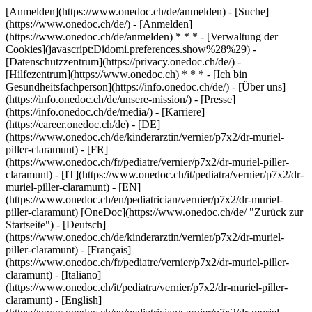
[Anmelden](https://www.onedoc.ch/de/anmelden) - [Suche]
(https://www.onedoc.ch/de/) - [Anmelden]
(https://www.onedoc.ch/de/anmelden) * * * - [Verwaltung der
Cookies](javascript:Didomi.preferences.show%28%29) -
[Datenschutzzentrum](https://privacy.onedoc.ch/de/) -
[Hilfezentrum](https://www.onedoc.ch) * * * - [Ich bin
Gesundheitsfachperson](https://info.onedoc.ch/de/) - [Über uns]
(https://info.onedoc.ch/de/unsere-mission/) - [Presse]
(https://info.onedoc.ch/de/media/) - [Karriere]
(https://career.onedoc.ch/de)
- [DE]
(https://www.onedoc.ch/de/kinderarztin/vernier/p7x2/dr-muriel-
piller-claramunt) - [FR]
(https://www.onedoc.ch/fr/pediatre/vernier/p7x2/dr-muriel-piller-
claramunt) - [IT](https://www.onedoc.ch/it/pediatra/vernier/p7x2/dr-
muriel-piller-claramunt) - [EN]
(https://www.onedoc.ch/en/pediatrician/vernier/p7x2/dr-muriel-
piller-claramunt) [OneDoc](https://www.onedoc.ch/de/ "Zurück zur
Startseite") - [Deutsch]
(https://www.onedoc.ch/de/kinderarztin/vernier/p7x2/dr-muriel-
piller-claramunt) - [Français]
(https://www.onedoc.ch/fr/pediatre/vernier/p7x2/dr-muriel-piller-
claramunt) - [Italiano]
(https://www.onedoc.ch/it/pediatra/vernier/p7x2/dr-muriel-piller-
claramunt) - [English]