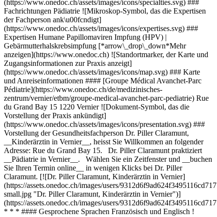
(https://www.onedoc.ch/assets/images/icons/specialties.svg) ###
Fachrichtungen Pädiatrie ![Mikroskop-Symbol, das die Expertisen
der Fachperson ank\u00fcndigt]
(https://www.onedoc.ch/assets/images/icons/expertises.svg) ###
Expertisen Humane Papillomaviren Impfung (HPV) |
Gebärmutterhalskrebsimpfung [*arrow\_drop\_down*Mehr
anzeigen](https://www.onedoc.ch) ![Standortmarker, der Karte und
Zugangsinformationen zur Praxis anzeigt]
(https://www.onedoc.ch/assets/images/icons/map.svg) ### Karte
und Anreiseinformationen #### [Groupe Médical Avanchet-Parc
Pédiatrie](https://www.onedoc.ch/de/medizinisches-
zentrum/vernier/etbm/groupe-medical-avanchet-parc-pediatrie) Rue
du Grand Bay 15 1220 Vernier ![Dokument-Symbol, das die
Vorstellung der Praxis ankündigt]
(https://www.onedoc.ch/assets/images/icons/presentation.svg) ###
Vorstellung der Gesundheitsfachperson Dr. Piller Claramunt,
__Kinderärztin in Vernier__, heisst Sie Willkommen an folgender
Adresse: Rue du Grand Bay 15. Dr. Piller Claramunt praktiziert
__Pädiatrie in Vernier__. Wählen Sie ein Zeitfenster und __buchen
Sie Ihren Termin online__ in wenigen Klicks bei Dr. Piller
Claramunt. [![Dr. Piller Claramunt, Kinderärztin in Vernier]
(https://assets.onedoc.ch/images/users/9312d6f9ad624f3495116cd
small.jpg "Dr. Piller Claramunt, Kinderärztin in Vernier")]
(https://assets.onedoc.ch/images/users/9312d6f9ad624f3495116cd
* * * #### Gesprochene Sprachen Französisch und Englisch !