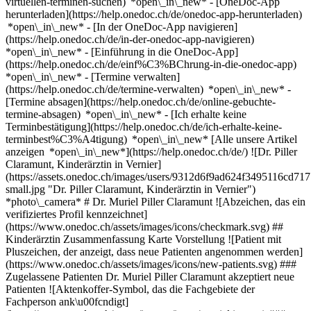
virtuellen-terminen-suchen) *open\_in\_new*
- [OneDoc-App
herunterladen](https://help.onedoc.ch/de/onedoc-app-herunterladen)
*open\_in\_new* - [In der OneDoc-App navigieren]
(https://help.onedoc.ch/de/in-der-onedoc-app-navigieren)
*open\_in\_new* - [Einführung in die OneDoc-App]
(https://help.onedoc.ch/de/einf%C3%BChrung-in-die-onedoc-app)
*open\_in\_new*
- [Termine verwalten]
(https://help.onedoc.ch/de/termine-verwalten) *open\_in\_new* -
[Termine absagen](https://help.onedoc.ch/de/online-gebuchte-
termine-absagen) *open\_in\_new* - [Ich erhalte keine
Terminbestätigung](https://help.onedoc.ch/de/ich-erhalte-keine-
terminbest%C3%A4tigung) *open\_in\_new* [Alle unsere Artikel
anzeigen *open\_in\_new*](https://help.onedoc.ch/de/) ![Dr. Piller
Claramunt, Kinderärztin in Vernier]
(https://assets.onedoc.ch/images/users/9312d6f9ad624f3495116cd
small.jpg "Dr. Piller Claramunt, Kinderärztin in Vernier")
*photo\_camera* # Dr. Muriel Piller Claramunt ![Abzeichen, das ein
verifiziertes Profil kennzeichnet]
(https://www.onedoc.ch/assets/images/icons/checkmark.svg) ##
Kinderärztin Zusammenfassung Karte Vorstellung ![Patient mit
Pluszeichen, der anzeigt, dass neue Patienten angenommen werden]
(https://www.onedoc.ch/assets/images/icons/new-patients.svg) ###
Zugelassene Patienten Dr. Muriel Piller Claramunt akzeptiert neue
Patienten ![Aktenkoffer-Symbol, das die Fachgebiete der
Fachperson ank\u00fcndigt]