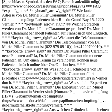
[Sprechblasen-Symbol, das den FAQ-Bereich ank\u00fcndigt]
(https://www.onedoc.ch/assets/images/icons/faq.svg) ### FAQ
*expand\_more* *keyboard\_arrow\_right* ## Wie lautet die
Adresse von Dr. Muriel Piller Claramunt? Dr. Muriel Piller
Claramunt empfängt Patienten hier: Rue du Grand Bay 15, 1220
Vernier. * * * *keyboard\_arrow\_right* ## Welche Sprachen
werden von Dr. Muriel Piller Claramunt gesprochen? Dr. Muriel
Piller Claramunt behandelt Patienten auf Französisch und Englisch.
* * * *keyboard\_arrow\_right* ## Wie lautet die Telefonnummer
von Dr. Muriel Piller Claramunt? Die Telefonnummer von Dr.
Muriel Piller Claramunt ist [022 979 09 10](tel:+41229790910). * *
* *keyboard\_arrow\_right* ## Nimmt Dr. Muriel Piller Claramunt
neue Patienten auf? Ja, Dr. Muriel Piller Claramunt nimmt neue
Patienten an. Um einen Termin zu vereinbaren, können neue
Patienten einfach online über OneDoc buchen. * * *
*keyboard\_arrow\_right* ## Was sind die Fachgebiete von Dr.
Muriel Piller Claramunt? Dr. Muriel Piller Claramunt führt
[Pädiatrie](https://www.onedoc.ch/de/kinderarzt/vernier) in Vernier
durch. * * * *keyboard\_arrow\_right* ## Was sind die Expertisen
von Dr. Muriel Piller Claramunt? Die Expertisen von Dr. Muriel
Piller Claramunt in Vernier sind: [Humane Papillomaviren Impfung
(HPV) | Gebärmutterhalskrebsimpfung]
(https://www.onedoc.ch/de/humane-papillomaviren-impfung-hpv-
gebarmutterhalskrebsimpfung/vernier). * * *
*keyboard\_arrow\_right* ## Aus welchen Gründen kann ich einen