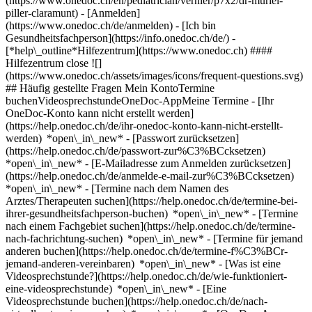
(https://www.onedoc.ch/en/pediatrician/vernier/p7x2/dr-muriel-
piller-claramunt)
- [Anmelden]
(https://www.onedoc.ch/de/anmelden) - [Ich bin
Gesundheitsfachperson](https://info.onedoc.ch/de/)
-
[*help\_outline*Hilfezentrum](https://www.onedoc.ch) ####
Hilfezentrum close ![]
(https://www.onedoc.ch/assets/images/icons/frequent-questions.svg)
## Häufig gestellte Fragen Mein KontoTermine
buchenVideosprechstundeOneDoc-AppMeine Termine - [Ihr
OneDoc-Konto kann nicht erstellt werden]
(https://help.onedoc.ch/de/ihr-onedoc-konto-kann-nicht-erstellt-
werden) *open\_in\_new* - [Passwort zurücksetzen]
(https://help.onedoc.ch/de/passwort-zur%C3%BCcksetzen)
*open\_in\_new* - [E-Mailadresse zum Anmelden zurücksetzen]
(https://help.onedoc.ch/de/anmelde-e-mail-zur%C3%BCcksetzen)
*open\_in\_new*
- [Termine nach dem Namen des
Arztes/Therapeuten suchen](https://help.onedoc.ch/de/termine-bei-
ihrer-gesundheitsfachperson-buchen) *open\_in\_new* - [Termine
nach einem Fachgebiet suchen](https://help.onedoc.ch/de/termine-
nach-fachrichtung-suchen) *open\_in\_new* - [Termine für jemand
anderen buchen](https://help.onedoc.ch/de/termine-f%C3%BCr-
jemand-anderen-vereinbaren) *open\_in\_new*
- [Was ist eine
Videosprechstunde?](https://help.onedoc.ch/de/wie-funktioniert-
eine-videosprechstunde) *open\_in\_new* - [Eine
Videosprechstunde buchen](https://help.onedoc.ch/de/nach-