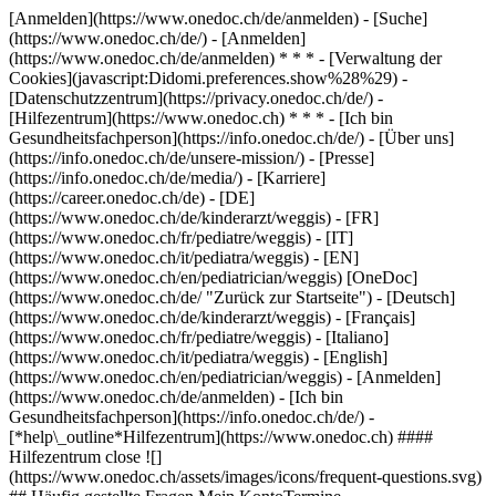
[Anmelden](https://www.onedoc.ch/de/anmelden) - [Suche]
(https://www.onedoc.ch/de/) - [Anmelden]
(https://www.onedoc.ch/de/anmelden) * * * - [Verwaltung der
Cookies](javascript:Didomi.preferences.show%28%29) -
[Datenschutzzentrum](https://privacy.onedoc.ch/de/) -
[Hilfezentrum](https://www.onedoc.ch) * * * - [Ich bin
Gesundheitsfachperson](https://info.onedoc.ch/de/) - [Über uns]
(https://info.onedoc.ch/de/unsere-mission/) - [Presse]
(https://info.onedoc.ch/de/media/) - [Karriere]
(https://career.onedoc.ch/de)
- [DE]
(https://www.onedoc.ch/de/kinderarzt/weggis) - [FR]
(https://www.onedoc.ch/fr/pediatre/weggis) - [IT]
(https://www.onedoc.ch/it/pediatra/weggis) - [EN]
(https://www.onedoc.ch/en/pediatrician/weggis) [OneDoc]
(https://www.onedoc.ch/de/ "Zurück zur Startseite") - [Deutsch]
(https://www.onedoc.ch/de/kinderarzt/weggis) - [Français]
(https://www.onedoc.ch/fr/pediatre/weggis) - [Italiano]
(https://www.onedoc.ch/it/pediatra/weggis) - [English]
(https://www.onedoc.ch/en/pediatrician/weggis)
- [Anmelden]
(https://www.onedoc.ch/de/anmelden) - [Ich bin
Gesundheitsfachperson](https://info.onedoc.ch/de/)
-
[*help\_outline*Hilfezentrum](https://www.onedoc.ch) ####
Hilfezentrum close ![]
(https://www.onedoc.ch/assets/images/icons/frequent-questions.svg)