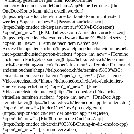
## Häufig gestellte Fragen Mein KontoTermine
buchenVideosprechstundeOneDoc-AppMeine Termine - [Ihr
OneDoc-Konto kann nicht erstellt werden]
(https://help.onedoc.ch/de/ihr-onedoc-konto-kann-nicht-erstellt-
werden) *open\_in\_new* - [Passwort zurücksetzen]
(https://help.onedoc.ch/de/passwort-zur%C3%BCcksetzen)
*open\_in\_new* - [E-Mailadresse zum Anmelden zurücksetzen]
(https://help.onedoc.ch/de/anmelde-e-mail-zur%C3%BCcksetzen)
*open\_in\_new*
- [Termine nach dem Namen des
Arztes/Therapeuten suchen](https://help.onedoc.ch/de/termine-bei-
ihrer-gesundheitsfachperson-buchen) *open\_in\_new* - [Termine
nach einem Fachgebiet suchen](https://help.onedoc.ch/de/termine-
nach-fachrichtung-suchen) *open\_in\_new* - [Termine für jemand
anderen buchen](https://help.onedoc.ch/de/termine-f%C3%BCr-
jemand-anderen-vereinbaren) *open\_in\_new*
- [Was ist eine
Videosprechstunde?](https://help.onedoc.ch/de/wie-funktioniert-
eine-videosprechstunde) *open\_in\_new* - [Eine
Videosprechstunde buchen](https://help.onedoc.ch/de/nach-
virtuellen-terminen-suchen) *open\_in\_new*
- [OneDoc-App
herunterladen](https://help.onedoc.ch/de/onedoc-app-herunterladen)
*open\_in\_new* - [In der OneDoc-App navigieren]
(https://help.onedoc.ch/de/in-der-onedoc-app-navigieren)
*open\_in\_new* - [Einführung in die OneDoc-App]
(https://help.onedoc.ch/de/einf%C3%BChrung-in-die-onedoc-app)
*open\_in\_new*
- [Termine verwalten](https://help.onedoc.ch/de/termine-verwalten) *open\_in\_new* - [Termine absagen](https://help.onedoc.ch/de/online-gebuchte-termine-absagen) *open\_in\_new* - [Ich erhalte keine Terminbestätigung](https://help.onedoc.ch/de/ich-erhalte-keine-terminbest%C3%A4tigung) *open\_in\_new* [Alle unsere Artikel anzeigen *open\_in\_new*](https://help.onedoc.ch/de/) close ## Ihre Suche bearbeiten ![Haus mit Pluszeichen, das anzeigt, dass eine Konsultation vor Ort möglich ist](https://www.onedoc.ch/assets/images/icons/on-site.svg) Vor Ort ![Kamera mit Play-Symbol, die anzeigt, dass eine Konsultation per Video aus der Ferne möglich ist](https://www.onedoc.ch/assets/images/icons/remote.svg) Virtuell Suche #### Fachrichtung #### Gesundheitsfachperson #### Einrichtung edit Kinderarzt in Weggis tune Filter Neue Patienten*keyboard\_arrow\_down* - Zugelassen*check\_circle* Gesprochene Sprachen*keyboard\_arrow\_down* - Arabisch*check\_circle* - Deutsch*check\_circle* - Englisch*check\_circle* - Französisch*check\_circle* - Griechisch*check\_circle* - Italienisch*check\_circle* - Rumänisch*check\_circle* - Schwedisch*check\_circle* - Spanisch*check\_circle* - Ungarisch*check\_circle* Geschlecht*keyboard\_arrow\_down* - Weiblich*check\_circle* - Männlich*check\_circle* Netzwerk*keyboard\_arrow\_down* - ArgoMed*check\_circle* - zu:care*check\_circle* Verfügbarkeit*keyboard\_arrow\_down* - Heute*check\_circle* - In den nächsten 3 Tagen*check\_circle* - In den nächsten 7 Tagen*check\_circle* - In den nächsten 14 Tagen*check\_circle* # Kinderarzt in der Umgebung von Weggis: Buchen Sie heute Ihren Termin online [![Dr. med. Philipp Bludau, Kinderarzt in Küssnacht am Rigi](https://assets.onedoc.ch/images/users/b8753aec68f1507de5c22d6f8413df8db9f80dcb5a9bad9b437cf2b4acbb19ba-small.jpg "Dr. med. Philipp Bludau, Kinderarzt in Küssnacht am Rigi")](https://www.onedoc.ch/de/kinderarzt/kussnacht-am-rigi/pct83/dr-med-philipp-bludau) ### [Dr. med. Philipp Bludau](https://www.onedoc.ch/de/kinderarzt/kussnacht-am-rigi/pct83/dr-med-philipp-bludau) ![Abzeichen, das ein verifiziertes Profil kennzeichnet](https://www.onedoc.ch/assets/images/icons/checkmark.svg) Kinderarzt [Gesundheitszentrum Rigi AG](https://www.onedoc.ch/de/medizinisches-zentrum/kussnacht-am-rigi/ell8/gesundheitszentrum-rigi-ag) Bodenstrasse 20 6403 Küssnacht am Rigi ![Patient mit Pluszeichen, der anzeigt, dass neue Patienten angenommen werden](https://www.onedoc.ch/assets/images/icons/new-patients.svg)Akzeptiert neue Patienten [Termin buchen](https://www.onedoc.ch/de/kinderarzt/kussnacht-am-rigi/pct83/dr-med-philipp-bludau) Expertisen:[Pädiatrischer Notfall | Kindernotfall](https://www.onedoc.ch/de/padiatrischer-notfall-kindernotfall/kussnacht-am-rigi), [Schuluntersuch | Schuleingangsuntersuch](https://www.onedoc.ch/de/schuluntersuch-schuleingangsuntersuch/kussnacht-am-rigi), [Vorsorgeuntersuchung bei Kindern | Pädiatrische Vorsorgeuntersuchung | Entwicklungskontrolle](https://www.onedoc.ch/de/vorsorgeuntersuchung-bei-kindern-padiatrische-vorsorgeuntersuchung-entwicklungskontrolle/kussnacht-am-rigi), [Impfungen bei Kindern | Impfungen bei Säuglingen | Impfberatung Pädiatrie](https://www.onedoc.ch/de/impfungen-bei-kindern-impfungen-bei-sauglingen-impfberatung-padiatrie/kussnacht-am-rigi), [Entwicklungsbegleitung](https://www.onedoc.ch/de/entwicklungsbegleitung/kussnacht-am-rigi), [Desensibilisierung | Hyposensibilisierung](https://www.onedoc.ch/de/desensibilisierung-hyposensibilisierung/kussnacht-am-rigi), [Echokardiografie | Herzultraschall](https://www.onedoc.ch/de/echokardiografie-herzultraschall/kussnacht-am-rigi), [Herz-Kreislauf-Prävention | CardioCheck](https://www.onedoc.ch/de/herz-kreislauf-pravention-cardiocheck/kussnacht-am-rigi)Mehr anzeigen *chevron\_left* Di. 04 Aug. *chevron\_right* Mehr Termine anzeigen *error\_outline* Beim Laden der Verfügbarkeiten ist ein Fehler aufgetreten [Erneut versuchen](https://www.onedoc.ch) Expertisen:[Pädiatrischer Notfall | Kindernotfall](https://www.onedoc.ch/de/padiatrischer-notfall-kindernotfall/kussnacht-am-rigi), [Schuluntersuch | Schuleingangsuntersuch](https://www.onedoc.ch/de/schuluntersuch-schuleingangsuntersuch/kussnacht-am-rigi), [Vorsorgeuntersuchung bei Kindern | Pädiatrische Vorsorgeuntersuchung | Entwicklungskontrolle](https://www.onedoc.ch/de/vorsorgeuntersuchung-bei-kindern-padiatrische-vorsorgeuntersuchung-entwicklungskontrolle/kussnacht-am-rigi), [Impfungen bei Kindern | Impfungen bei Säuglingen | Impfberatung Pädiatrie](https://www.onedoc.ch/de/impfungen-bei-kindern-impfungen-bei-sauglingen-impfberatung-padiatrie/kussnacht-am-rigi), [Entwicklungsbegleitung](https://www.onedoc.ch/de/entwicklungsbegleitung/kussnacht-am-rigi), [Desensibilisierung | Hyposensibilisierung](https://www.onedoc.ch/de/desensibilisierung-hyposensibilisierung/kussnacht-am-rigi), [Echokardiografie | Herzultraschall](https://www.onedoc.ch/de/echokardiografie-herzultraschall/kussnacht-am-rigi), [Herz-Kreislauf-Prävention | CardioCheck](https://www.onedoc.ch/de/herz-kreislauf-pravention-cardiocheck/kussnacht-am-rigi)Mehr anzeigen [![Dr. med. Patricia Tanriverdi, Assistenzärztin Kinder- und Jugendmedizin in Ingenbohl](https://assets.onedoc.ch/images/users/94c1dfb24ac6e4c8e2e19d8b5243bd2f6812e6e900d63b531485b01c45038698-small.png "Dr. med. Patricia Tanriverdi, Assistenzärztin Kinder- und Jugendmedizin in Ingenbohl")](https://www.onedoc.ch/de/kinderarztin/ingenbohl/pc168/dr-med-patricia-tanriverdi) ### [Dr. med. Patricia Tanriverdi](https://www.onedoc.ch/de/kinderarztin/ingenbohl/pc168/dr-med-patricia-tanriverdi) ![Abzeichen, das ein verifiziertes Profil kennzeichnet](https://www.onedoc.ch/assets/images/icons/checkmark.svg) [Assistenzärztin Kinder- und Jugendmedizin](https://www.onedoc.ch/de/kinderarzt/ingenbohl) [Ärztehaus Brunnen](https://www.onedoc.ch/de/medizinische-praxis/ingenbohl/ebenu/arztehaus-brunnen) Bahnhofstrasse 22 6440 Ingenbohl ![Patient mit Pluszeichen, der anzeigt, dass neue Patienten angenommen werden](https://www.onedoc.ch/assets/images/icons/new-patients.svg)Akzeptiert neue Patienten [Termin buchen](https://www.onedoc.ch/de/kinderarztin/ingenbohl/pc168/dr-med-patricia-tanriverdi) Expertisen:[Vorsorgeuntersuchung bei Kindern | Pädiatrische Vorsorgeuntersuchung | Entwicklungskontrolle](https://www.onedoc.ch/de/vorsorgeuntersuchung-bei-kindern-padiatrische-vorsorgeuntersuchung-entwicklungskontrolle/ingenbohl), [Impfungen bei Kindern | Impfungen bei Säuglingen | Impfberatung Pädiatrie](https://www.onedoc.ch/de/impfungen-bei-kindern-impfungen-bei-sauglingen-impfberatung-padiatrie/ingenbohl), [Kopfschmerzen und Migräne bei Kindern](https://www.onedoc.ch/de/kopfschmerzen-und-migrane-bei-kindern/ingenbohl), [Allergie | AllergoTest | Allergieabklärung](https://www.onedoc.ch/de/allergie-allergotest-allergieabklarung/ingenbohl), [Audiogramm](https://www.onedoc.ch/de/audiogramm/ingenbohl), [Autismus](https://www.onedoc.ch/de/autismus/ingenbohl), [Desensibilisierung | Hyposensibilisierung](https://www.onedoc.ch/de/desensibilisierung-hyposensibilisierung/ingenbohl), [Entwicklungsbegleitung](https://www.onedoc.ch/de/entwicklungsbegleitung/ingenbohl), [Hüftultraschall bei Säuglingen | Neugeborenen Ultraschall der Hüfte](https://www.onedoc.ch/de/huftultraschall-bei-sauglingen-neugeborenen-ultraschall-der-hufte/ingenbohl), [Pädiatrischer Notfall | Kindernotfall](https://www.onedoc.ch/de/padiatrischer-notfall-kindernotfall/ingenbohl), [Spirometrie | Lungenfunktionstest | Lungenfunktionsprüfung | Lufu](https://www.onedoc.ch/de/spirometrie-lungenfunktionstest-lungenfunktionsprufung-lufu/ingenbohl)Mehr anzeigen *chevron\_left* Di. 04 Aug. *chevron\_right* Mehr Termine anzeigen *error\_outline* Beim Laden der Verfügbarkeiten ist ein Fehler aufgetreten [Erneut versuchen](https://www.onedoc.ch) Expertisen:[Vorsorgeuntersuchung bei Kindern | Pädiatrische Vorsorgeuntersuchung | Entwicklungskontrolle](https://www.onedoc.ch/de/vorsorgeuntersuchung-bei-kindern-padiatrische-vorsorgeuntersuchung-entwicklungskontrolle/ingenbohl), [Impfungen bei Kindern | Impfungen bei Säuglingen | Impfberatung Pädiatrie](https://www.onedoc.ch/de/impfungen-bei-kindern-impfungen-bei-sauglingen-impfberatung-padiatrie/ingenbohl), [Kopfschmerzen und Migräne bei Kindern](https://www.onedoc.ch/de/kopfschmerzen-und-migrane-bei-kindern/ingenbohl), [Allergie | AllergoTest | Allergieabklärung](https://www.onedoc.ch/de/allergie-allergotest-allergieabklarung/ingenbohl), [Audiogramm](https://www.onedoc.ch/de/audiogramm/ingenbohl), [Autismus](https://www.onedoc.ch/de/autismus/ingenbohl), [Desensibilisierung | Hyposensibilisierung](https://www.onedoc.ch/de/desensibilisierung-hyposensibilisierung/ingenbohl), [Entwicklungsbegleitung](https://www.onedoc.ch/de/entwicklungsbegleitung/ingenbohl), [Hüftultraschall bei Säuglingen | Neugeborenen Ultraschall der Hüfte](https://www.onedoc.ch/de/huftultraschall-bei-sauglingen-neugeborenen-ultraschall-der-hufte/ingenbohl), [Pädiatrischer Notfall | Kindernotfall](https://www.onedoc.ch/de/padiatrischer-notfall-kindernotfall/ingenbohl), [Spirometrie | Lungenfunktionstest | Lungenfunktionsprüfung | Lufu](https://www.onedoc.ch/de/spirometrie-lungenfunktionstest-lungenfunktionsprufung-lufu/ingenbohl)Mehr anzeigen [![Dr. med. Mareike Gerstenberger, Assistenzärztin Kinder- und Jugendmedizin in Ingenbohl](https://assets.onedoc.ch/images/users/f5e1404b4f9c8698596e4b41c598de95871f6e42baae4089e28588cab239e4c6-small.png "Dr. med. Mareike Gerstenberger, Assistenzärztin Kinder- und Jugendmedizin in Ingenbohl")](https://www.onedoc.ch/de/kinderarztin/ingenbohl/pc169/dr-med-mareike-gerstenberger) ### [Dr. med. Mareike Gerstenberger](https://www.onedoc.ch/de/kinderarztin/ingenbohl/pc169/dr-med-mareike-gerstenberger) ![Abzeichen, das ein verifiziertes Profil kennzeichnet](https://www.onedoc.ch/assets/images/icons/checkmark.svg) [Assistenzärztin Kinder- und Jugendmedizin](https://www.onedoc.ch