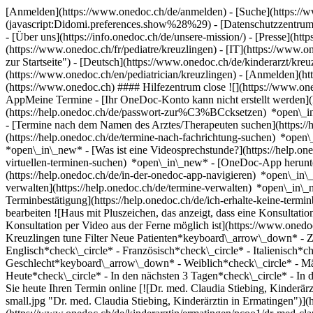
[Anmelden](https://www.onedoc.ch/de/anmelden) - [Suche](https://w
(javascript:Didomi.preferences.show%28%29) - [Datenschutzzentrum](h
- [Über uns](https://info.onedoc.ch/de/unsere-mission/) - [Presse](http
(https://www.onedoc.ch/fr/pediatre/kreuzlingen) - [IT](https://www.
zur Startseite") - [Deutsch](https://www.onedoc.ch/de/kinderarzt/kreuz
(https://www.onedoc.ch/en/pediatrician/kreuzlingen)
- [Anmelden](htt
(https://www.onedoc.ch) #### Hilfezentrum close ![](https://www.o
AppMeine Termine - [Ihr OneDoc-Konto kann nicht erstellt werden](h
(https://help.onedoc.ch/de/passwort-zur%C3%BCcksetzen) *open\_i
- [Termine nach dem Namen des Arztes/Therapeuten suchen](https://
(https://help.onedoc.ch/de/termine-nach-fachrichtung-suchen) *ope
*open\_in\_new*
- [Was ist eine Videosprechstunde?](https://help.o
virtuellen-terminen-suchen) *open\_in\_new*
- [OneDoc-App herunte
(https://help.onedoc.ch/de/in-der-onedoc-app-navigieren) *open\_