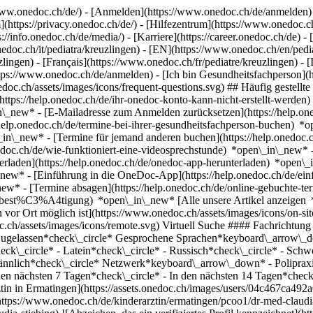
ww.onedoc.ch/de/) - [Anmelden](https://www.onedoc.ch/de/anmelden) 
ttps://privacy.onedoc.ch/de/) - [Hilfezentrum](https://www.onedoc.ch) 
s://info.onedoc.ch/de/media/) - [Karriere](https://career.onedoc.ch/de)
- 
onedoc.ch/it/pediatra/kreuzlingen) - [EN](https://www.onedoc.ch/en/pe
lingen) - [Français](https://www.onedoc.ch/fr/pediatre/kreuzlingen) - [
ps://www.onedoc.ch/de/anmelden) - [Ich bin Gesundheitsfachperson](ht
nedoc.ch/assets/images/icons/frequent-questions.svg) ## Häufig gest
ttps://help.onedoc.ch/de/ihr-onedoc-konto-kann-nicht-erstellt-werden
n\_new* - [E-Mailadresse zum Anmelden zurücksetzen](https://help
help.onedoc.ch/de/termine-bei-ihrer-gesundheitsfachperson-buchen) *
n\_in\_new* - [Termine für jemand anderen buchen](https://help.one
nedoc.ch/de/wie-funktioniert-eine-videosprechstunde) *open\_in\_new* 
rladen](https://help.onedoc.ch/de/onedoc-app-herunterladen) *open\_
in\_new* - [Einführung in die OneDoc-App](https://help.onedoc.ch/d