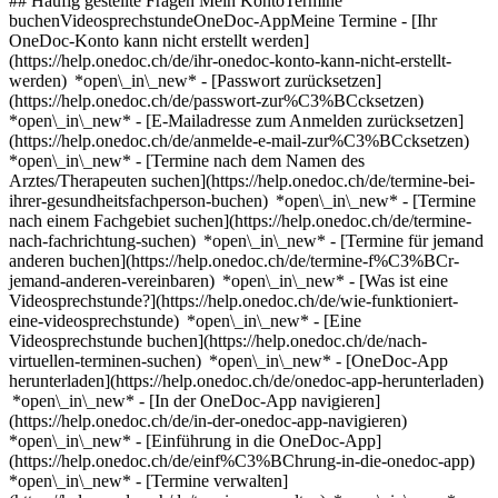
## Häufig gestellte Fragen Mein KontoTermine
buchenVideosprechstundeOneDoc-AppMeine Termine - [Ihr
OneDoc-Konto kann nicht erstellt werden]
(https://help.onedoc.ch/de/ihr-onedoc-konto-kann-nicht-erstellt-
werden) *open\_in\_new* - [Passwort zurücksetzen]
(https://help.onedoc.ch/de/passwort-zur%C3%BCcksetzen)
*open\_in\_new* - [E-Mailadresse zum Anmelden zurücksetzen]
(https://help.onedoc.ch/de/anmelde-e-mail-zur%C3%BCcksetzen)
*open\_in\_new*
- [Termine nach dem Namen des
Arztes/Therapeuten suchen](https://help.onedoc.ch/de/termine-bei-
ihrer-gesundheitsfachperson-buchen) *open\_in\_new* - [Termine
nach einem Fachgebiet suchen](https://help.onedoc.ch/de/termine-
nach-fachrichtung-suchen) *open\_in\_new* - [Termine für jemand
anderen buchen](https://help.onedoc.ch/de/termine-f%C3%BCr-
jemand-anderen-vereinbaren) *open\_in\_new*
- [Was ist eine
Videosprechstunde?](https://help.onedoc.ch/de/wie-funktioniert-
eine-videosprechstunde) *open\_in\_new* - [Eine
Videosprechstunde buchen](https://help.onedoc.ch/de/nach-
virtuellen-terminen-suchen) *open\_in\_new*
- [OneDoc-App
herunterladen](https://help.onedoc.ch/de/onedoc-app-herunterladen)
*open\_in\_new* - [In der OneDoc-App navigieren]
(https://help.onedoc.ch/de/in-der-onedoc-app-navigieren)
*open\_in\_new* - [Einführung in die OneDoc-App]
(https://help.onedoc.ch/de/einf%C3%BChrung-in-die-onedoc-app)
*open\_in\_new*
- [Termine verwalten](https://help.onedoc.ch/de/termine-verwalten) *open\_in\_new* - [Termine absagen](https://help.onedoc.ch/de/online-gebuchte-termine-absagen) *open\_in\_new* - [Ich erhalte keine Terminbestätigung](https://help.onedoc.ch/de/ich-erhalte-keine-terminbest%C3%A4tigung) *open\_in\_new* [Alle unsere Artikel anzeigen *open\_in\_new*](https://help.onedoc.ch/de/) close ## Ihre Suche bearbeiten ![Haus mit Pluszeichen, das anzeigt, dass eine Konsultation vor Ort möglich ist](https://www.onedoc.ch/assets/images/icons/on-site.svg) Vor Ort ![Kamera mit Play-Symbol, die anzeigt, dass eine Konsultation per Video aus der Ferne möglich ist](https://www.onedoc.ch/assets/images/icons/remote.svg) Virtuell Suche #### Fachrichtung #### Gesundheitsfachperson #### Einrichtung edit Kinderarzt im Kanton Zug tune Filter Neue Patienten*keyboard\_arrow\_down* - Zugelassen*check\_circle* Gesprochene Sprachen*keyboard\_arrow\_down* - Deutsch*check\_circle* - Englisch*check\_circle* - Französisch*check\_circle* - Italienisch*check\_circle* - Spanisch*check\_circle* Geschlecht*keyboard\_arrow\_down* - Weiblich*check\_circle* - Männlich*check\_circle* Netzwerk*keyboard\_arrow\_down* - ArgoMed*check\_circle* - zu:care*check\_circle* Verfügbarkeit*keyboard\_arrow\_down* - Heute*check\_circle* - In den nächsten 3 Tagen*check\_circle* - In den nächsten 7 Tagen*check\_circle* - In den nächsten 14 Tagen*check\_circle* # Kinderarzt im Kanton Zug: Buchen Sie heute Ihren Termin online [![Dr. med. Sylvia Gschwend, Kinderärztin in Zug](https://assets.onedoc.ch/images/users/9571321e555f9cdf002ec8aa7d4b449011b9364d62a984303315e6050b8417e9-small.jpg "Dr. med. Sylvia Gschwend, Kinderärztin in Zug")](https://www.onedoc.ch/de/kinderarztin/zug/pu6q/dr-med-sylvia-gschwend) ### [Dr. med. Sylvia Gschwend](https://www.onedoc.ch/de/kinderarztin/zug/pu6q/dr-med-sylvia-gschwend) ![Abzeichen, das ein verifiziertes Profil kennzeichnet](https://www.onedoc.ch/assets/images/icons/checkmark.svg) [Kinderärztin](https://www.onedoc.ch/de/kinderarzt/zug) [Praxis für Kinder und Jugendliche, Wachstums- und Hormonfragen Dr. med. Sylvia Gschwend](https://www.onedoc.ch/de/medizinische-praxis/zug/en4d/praxis-fur-kinder-und-jugendliche-wachstums-und-hormonfragen-dr-med-sylvia-gschwend) Bahnhofstrasse 32 6300 Zug ![Dr. med. Sylvia Gschwend ist bei ArgoMed angeschlossen](https://assets.onedoc.ch/images/networks/logos/56e2a8e8292e9df6e76e9f4a2e0ed8e8d2214c4de1f587b1dba51bed3a27b454-small.png) ![Patient mit Pluszeichen, der anzeigt, dass neue Patienten angenommen werden](https://www.onedoc.ch/assets/images/icons/new-patients.svg)Akzeptiert neue Patienten [Termin buchen](https://www.onedoc.ch/de/kinderarztin/zug/pu6q/dr-med-sylvia-gschwend) Expertisen:[Humane Papillomaviren Impfung (HPV) | Gebärmutterhalskrebsimpfung](https://www.onedoc.ch/de/humane-papillomaviren-impfung-hpv-gebarmutterhalskrebsimpfung/zug), [Aufmerksamkeitsdefizit | Hyperaktivitätsstörung | ADHS](https://www.onedoc.ch/de/aufmerksamkeitsdefizit-hyperaktivitatsstorung-adhs/zug), [Pädiatrische Diabetologie](https://www.onedoc.ch/de/padiatrische-diabetologie/zug), [Allergie | AllergoTest | Allergieabklärung](https://www.onedoc.ch/de/allergie-allergotest-allergieabklarung/zug), [Entwicklungsbegleitung](https://www.onedoc.ch/de/entwicklungsbegleitung/zug), [Vorsorgeuntersuchung bei Kindern | Pädiatrische Vorsorgeuntersuchung | Entwicklungskontrolle](https://www.onedoc.ch/de/vorsorgeuntersuchung-bei-kindern-padiatrische-vorsorgeuntersuchung-entwicklungskontrolle/zug), [Impfungen bei Kindern | Impfungen bei Säuglingen | Impfberatung Pädiatrie](https://www.onedoc.ch/de/impfungen-bei-kindern-impfungen-bei-sauglingen-impfberatung-padiatrie/zug)Mehr anzeigen *chevron\_left* Di. 04 Aug. *chevron\_right* Mehr Termine anzeigen *error\_outline* Beim Laden der Verfügbarkeiten ist ein Fehler aufgetreten [Erneut versuchen](https://www.onedoc.ch) Expertisen:[Humane Papillomaviren Impfung (HPV) | Gebärmutterhalskrebsimpfung](https://www.onedoc.ch/de/humane-papillomaviren-impfung-hpv-gebarmutterhalskrebsimpfung/zug), [Aufmerksamkeitsdefizit | Hyperaktivitätsstörung | ADHS](https://www.onedoc.ch/de/aufmerksamkeitsdefizit-hyperaktivitatsstorung-adhs/zug), [Pädiatrische Diabetologie](https://www.onedoc.ch/de/padiatrische-diabetologie/zug), [Allergie | AllergoTest | Allergieabklärung](https://www.onedoc.ch/de/allergie-allergotest-allergieabklarung/zug), [Entwicklungsbegleitung](https://www.onedoc.ch/de/entwicklungsbegleitung/zug), [Vorsorgeuntersuchung bei Kindern | Pädiatrische Vorsorgeuntersuchung | Entwicklungskontrolle](https://www.onedoc.ch/de/vorsorgeuntersuchung-bei-kindern-padiatrische-vorsorgeuntersuchung-entwicklungskontrolle/zug), [Impfungen bei Kindern | Impfungen bei Säuglingen | Impfberatung Pädiatrie](https://www.onedoc.ch/de/impfungen-bei-kindern-impfungen-bei-sauglingen-impfberatung-padiatrie/zug)Mehr anzeigen [![Dr. med. Pius Bürki, Kinderarzt in Baar](https://assets.onedoc.ch/images/users/178d7593bfe0ae08f0243d944f8405d23f340a854d69d94f4d0e0e0e93c9b50b-small.jpg "Dr. med. Pius Bürki, Kinderarzt in Baar")](https://www.onedoc.ch/de/kinderarzt/baar/pcklj/dr-med-pius-burki) ### [Dr. med. Pius Bürki](https://www.onedoc.ch/de/kinderarzt/baar/pcklj/dr-med-pius-burki) ![Abzeichen, das ein verifiziertes Profil kennzeichnet](https://www.onedoc.ch/assets/images/icons/checkmark.svg) [Kinderarzt](https://www.onedoc.ch/de/kinderarzt/baar) [Kinderzentrum Lindenpark](https://www.onedoc.ch/de/gruppenpraxis/baar/ex47/kinderzentrum-lindenpark) Lindenstrasse 10 6340 Baar ![Dr. med. Pius Bürki ist bei zu:care angeschlossen](https://assets.onedoc.ch/images/networks/logos/9e85df5b147dea7d50fbe6ccd373506a5cbce180d11a930ccb650d3068234935-small.png) ![Patient mit Pluszeichen, der anzeigt, dass neue Patienten angenommen werden](https://www.onedoc.ch/assets/images/icons/new-patients.svg)Akzeptiert neue Patienten [Termin buchen](https://www.onedoc.ch/de/kinderarzt/baar/pcklj/dr-med-pius-burki) Expertisen:[Humane Papillomaviren Impfung (HPV) | Gebärmutterhalskrebsimpfung](https://www.onedoc.ch/de/humane-papillomaviren-impfung-hpv-gebarmutterhalskrebsimpfung/baar), [Aufmerksamkeitsdefizit | Hyperaktivitätsstörung | ADHS](https://www.onedoc.ch/de/aufmerksamkeitsdefizit-hyperaktivitatsstorung-adhs/baar), [Entwicklungsbegleitung](https://www.onedoc.ch/de/entwicklungsbegleitung/baar), [Vorsorgeuntersuchung bei Kindern | Pädiatrische Vorsorgeuntersuchung | Entwicklungskontrolle](https://www.onedoc.ch/de/vorsorgeuntersuchung-bei-kindern-padiatrische-vorsorgeuntersuchung-entwicklungskontrolle/baar), [Impfungen bei Kindern | Impfungen bei Säuglingen | Impfberatung Pädiatrie](https://www.onedoc.ch/de/impfungen-bei-kindern-impfungen-bei-sauglingen-impfberatung-padiatrie/baar), [Pädiatrischer Notfall | Kindernotfall](https://www.onedoc.ch/de/padiatrischer-notfall-kindernotfall/baar), [Hüftultraschall bei Säuglingen | Neugeborenen Ultraschall der Hüfte](https://www.onedoc.ch/de/huftultraschall-bei-sauglingen-neugeborenen-ultraschall-der-hufte/baar)Mehr anzeigen *chevron\_left* Di. 04 Aug. *chevron\_right* Mehr Termine anzeigen *error\_outline* Beim Laden der Verfügbarkeiten ist ein Fehler aufgetreten [Erneut versuchen](https://www.onedoc.ch) Expertisen:[Humane Papillomaviren Impfung (HPV) | Gebärmutterhalskrebsimpfung](https://www.onedoc.ch/de/humane-papillomaviren-impfung-hpv-gebarmutterhalskrebsimpfung/baar), [Aufmerksamkeitsdefizit | Hyperaktivitätsstörung | ADHS](https://www.onedoc.ch/de/aufmerksamkeitsdefizit-hyperaktivitatsstorung-adhs/baar), [Entwicklungsbegleitung](https://www.onedoc.ch/de/entwicklungsbegleitung/baar), [Vorsorgeuntersuchung bei Kindern | Pädiatrische Vorsorgeuntersuchung | Entwicklungskontrolle](https://www.onedoc.ch/de/vorsorgeuntersuchung-bei-kindern-padiatrische-vorsorgeuntersuchung-entwicklungskontrolle/baar), [Impfungen bei Kindern | Impfungen bei Säuglingen | Impfberatung Pädiatrie](https://www.onedoc.ch/de/impfungen-bei-kindern-impfungen-bei-sauglingen-impfberatung-padiatrie/baar), [Pädiatrischer Notfall | Kindernotfall](https://www.onedoc.ch/de/padiatrischer-notfall-kindernotfall/baar), [Hüftultraschall bei Säuglingen | Neugeborenen Ultraschall der Hüfte](https://www.onedoc.ch/de/huftultraschall-bei-sauglingen-neugeborenen-ultraschall-der-hufte/baar)Mehr anzeigen ## __Kinderärzte__: Andere Gesundheitsfachpersonen empfangen Patienten im __Kanton Zug__ ### [Dr. Barbara Bacher](https://www.onedoc.ch/de/kinderarztin/cham/pu2g/dr-barbara-bacher) [Kinderärztin](https://www.onedoc.ch/de/kinderarzt/cham) [Kinderärzte Lorzenpark](https://www.onedoc.ch/de/gruppenpraxis/cham/en0a/kinderarzte-lorzenpark) Lorzenparkstrasse 2 6330 Cham Expertisen:[Humane Papillomaviren Impfung (HPV) | Gebärmutterhalskrebsimpfung](https://www.onedoc.ch/de/humane-papillomaviren-impfung-hpv-gebarmutterhalskrebsimpfung/cham)Mehr anzeigen [Profil ansehen](https://www.onedoc.ch/de/kinderarztin/cham/pu2g/dr-barbara-bacher) ### [Dr. Barbara Bacher](https://www.onedoc.ch/de/kinderarztin/baar/pbo21/dr-barbara-bacher) [Kinderärztin](https://www.onedoc.ch/de/kinderarzt/baar) [Zuger Kantonsspital - Kinderklinik](https://www.onedoc.ch/de/spital/baar/et23/zuger-kantonsspital-kinderklinik) Landhausstrasse 11 6340 Baar Expertisen:[Humane Papillomaviren Impfung (HPV) | Gebärmutterhalskrebsimpfung](https://www.onedoc.ch/de/humane-papillomaviren-impfung-hpv-gebarmutterhalskrebsimpfung/baar)Mehr anzeigen [Profil ansehen](https://www.onedoc.ch/de/kinderarztin/baar/pbo21/dr-barbara-bacher) ### [Dr. Barbara Bacher](https://www.onedoc.ch/de/kinderarztin/cham/pb4jk/dr-barbara-bacher) [Kinderärztin](https://www.onedoc.ch/de/kinderarzt/cham) [AndreasKlinik Cham Zug](https://www.onedoc.ch/de/klinik/cham/ey39/andreasklinik-cham-zug) Rigistrasse 1 6330 Cham Expertisen:[Humane Papillomaviren Impfung (HPV) | Gebärmutterhalskrebsimpfung](https://www.onedoc.ch/de/humane-papillomaviren-i