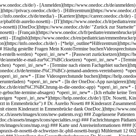
ww.onedoc.ch/de/) - [Anmelden](https://www.onedoc.ch/de/anmelden) 
ttps://privacy.onedoc.ch/de/) - [Hilfezentrum](https://www.onedoc.ch) 
s://info.onedoc.ch/de/media/) - [Karriere](https://career.onedoc.ch/de)
- 
/pba0f/dr-aurelio-nosetti) - [IT](https://www.onedoc.ch/it/pediatra/em
-nosetti) [OneDoc](https://www.onedoc.ch/de/ "Zurück zur Startseite"
setti) - [Français](https://www.onedoc.ch/fr/pediatre/emmenbrucke/pba0
etti) - [English](https://www.onedoc.ch/en/pediatrician/emmenbrucke/pb
n](https://info.onedoc.ch/de/)
- [*help\_outline*Hilfezentrum](https:/
g) ## Häufig gestellte Fragen Mein KontoTermine buchenVideosprech
icht-erstellt-werden) *open\_in\_new* - [Passwort zurücksetzen](htt
.ch/de/anmelde-e-mail-zur%C3%BCcksetzen) *open\_in\_new*
- [Termi
-buchen) *open\_in\_new* - [Termine nach einem Fachgebiet suchen](ht
elp.onedoc.ch/de/termine-f%C3%BCr-jemand-anderen-vereinbaren) *op
) *open\_in\_new* - [Eine Videosprechstunde buchen](https://help.one
erunterladen) *open\_in\_new* - [In der OneDoc-App navigieren](http
onedoc.ch/de/einf%C3%BChrung-in-die-onedoc-app) *open\_in\_new*
- [Termine verwalten](https://help.onedoc.ch/de/termine-verwalten) *open\_in\_new* - [Termine absagen](https://help.onedoc.ch/de/online-gebuchte-termine-absagen) *open\_in\_new* - [Ich erhalte keine Terminbestätigung](https://help.onedoc.ch/de/ich-erhalte-keine-terminbest%C3%A4tigung) *open\_in\_ne