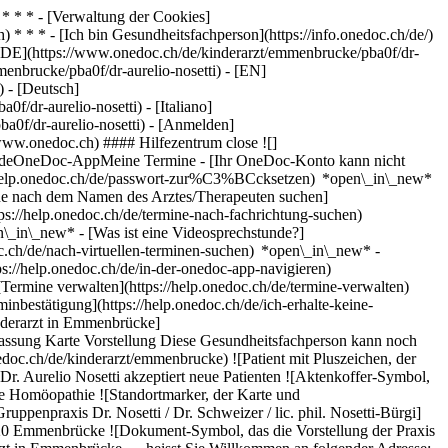
* * * - [Verwaltung der Cookies]
* * * - [Ich bin Gesundheitsfachperson](https://info.onedoc.ch/de/)
[DE](https://www.onedoc.ch/de/kinderarzt/emmenbrucke/pba0f/dr-
menbrucke/pba0f/dr-aurelio-nosetti) - [EN]
) - [Deutsch]
f/dr-aurelio-nosetti) - [Italiano]
a0f/dr-aurelio-nosetti)
- [Anmelden]
/www.onedoc.ch) #### Hilfezentrum close ![]
stundeOneDoc-AppMeine Termine - [Ihr OneDoc-Konto kann nicht
ps://help.onedoc.ch/de/passwort-zur%C3%BCcksetzen) *open\_in\_new*
ne nach dem Namen des Arztes/Therapeuten suchen]
tps://help.onedoc.ch/de/termine-nach-fachrichtung-suchen)
en\_in\_new*
- [Was ist eine Videosprechstunde?]
doc.ch/de/nach-virtuellen-terminen-suchen) *open\_in\_new*
-
s://help.onedoc.ch/de/in-der-onedoc-app-navigieren)
w* [Alle unsere Artikel anzeigen *open\_in\_new*](https://help.onedoc.ch/de/) ![Dr. Nosetti, Kinderarzt in Emmenbrücke](https://www.onedoc.ch/assets/images/male.png "Dr. Nosetti, Kinderarzt in Emmenbrücke") # Dr. Aurelio Nosetti ## Kinderarzt Zusammenfassung Karte Vorstellung Diese Gesundheitsfachperson kann noch nicht auf OneDoc gebucht werden.[Buchen Sie online einen Termin mit einem Kinderarzt in Emmenbrücke dank OneDoc.](https://www.onedoc.ch/de/kinderarzt/emmenbrucke) ![Patient mit Pluszeichen, der anzeigt, dass neue Patienten angenommen werden](https://www.onedoc.ch/assets/images/icons/new-patients.svg) ### Zugelassene Patienten Dr. Aurelio Nosetti akzeptiert neue Patienten ![Aktenkoffer-Symbol, das die Fachgebiete der Fachperson ank\u00fcndigt](https://www.onedoc.ch/assets/images/icons/specialties.svg) ### Fachrichtungen Pädiatrie Homöopathie ![Standortmarker, der Karte und Zugangsinformationen zur Praxis anzeigt](https://www.onedoc.ch/assets/images/icons/map.svg) ### Karte und Anreiseinformationen #### [Gruppenpraxis Dr. Nosetti / Dr. Schweizer / lic. phil. Nosetti-Bürgi](https://www.onedoc.ch/de/gruppenpraxis/emmenbrucke/etzp/gruppenpraxis-dr-nosetti-dr-schweizer-lic-phil-nosetti-burgi) Mühlematt 12 6020 Emmenbrücke ![Dokument-Symbol, das die Vorstellung der Praxis ankündigt](https://www.onedoc.ch/assets/images/icons/presentation.svg) ### Vorstellung der Gesundheitsfachperson Dr. Nosetti, __Kinderarzt in Emmenbrücke__, heisst Sie Willkommen an folgender Adresse: Mühlematt 12. Dr. Nosetti praktiziert __Pädiatrie in Emmenbrücke__. Für weitere Informationen oder um einen Termin zu buchen, rufen Sie in der Praxis an: [041 289 65 10](tel:+41412896510). * * * #### Gesprochene Sprachen Deutsch ![Sprechblasen-Symbol, das den FAQ-Bereich ank\u00fcndigt](https://www.onedoc.ch/assets/images/icons/faq.svg) ### FAQ *expand\_more* *keyboard\_arrow\_right* ## Wie lautet die Adresse von Dr. Aurelio Nosetti? Dr. Aurelio Nosetti empfängt Patienten hier: Mühlematt 12, 6020 Emmenbrücke. * * * *keyboard\_arrow\_right* ## Welche Sprachen werden von Dr. Aurelio Nosetti gesprochen? Dr. Aurelio Nosetti behandelt Patienten auf Deutsch. * * * *keyboard\_arrow\_right* ## Wie lautet die Telefonnummer von Dr. Aurelio Nosetti? Die Telefonnummer von Dr. Aurelio Nosetti ist [041 289 65 10](tel:+41412896510). * * * *keyboard\_arrow\_right* ## Was sind die Fachgebiete von Dr. Aurelio Nosetti? Dr. Aurelio Nosetti führt [Pädiatrie](https://www.onedoc.ch/de/kinderarzt/emmenbrucke) und [Homöopathie](https://www.onedoc.ch/de/homoopath/emmenbrucke) in Emmenbrücke durch. 1. [OneDoc](https://www.onedoc.ch/de/)/ 2. [Kinderarzt](https://www.onedoc.ch/de/kinderarzt)/ 3. [Kanton Luzern](https://www.onedoc.ch/de/kinderarzt/kanton-luzern)/ 4. [Emmenbrücke](https://www.onedoc.ch/de/kinderarzt/emmenbrucke)/ 5. Dr. Aurelio Nosetti [*edit*Informationen ändern oder mein Profil löschen](mailto:support@onedoc.ch?subject=Beschreibung%20updaten%20-%20Dr.%20Aurelio%20Nosetti%20-%20%2371983) ### Sind Sie Dr. Aurelio Nosetti? Übernehmen Sie die Kontrolle über Ihr OneDoc-Profil! Optimieren Sie die Verwaltung Ihrer Praxis mit unserer Online-Terminvereinbarungslösung: *call\_received*Reduzieren Sie No-Shows dank automatisch versendeter Erinnerungs-SMS. *access\_time*Vereinfachen Sie die Verwaltung Ihrer Praxis und sparen Sie administrative Zeit. *visibility*Bieten Sie die Online-Terminbuchung an, ein geschätzter Service für Ihre Patienten. *thumb\_up*Steigern Sie Ihre Sichtbarkeit dank der führenden Terminreservierungsplattform für medizinische Termine in der Schweiz. [OneDoc Pro entdecken](https://info.onedoc.ch/de/) ### Laden Sie die OneDoc-App herunter Buchen Sie online einen Termin bei einem Arzt, Zahnarzt oder Therapeuten in Ihrer Nähe in der Schweiz. Mit der OneDoc-App können Sie alle Ihre medizinischen Termine von Ihrem Handy aus verwalten, jederzeit und überall. ![QR-Code, der zum Apple App Store oder Google Play leitet, um die OneDoc Patienten-App zu laden](https://www.onedoc.ch/assets/images/download-app-qr.jpeg) Scannen Sie den QR-Code, um die App herunterzuladen [![Laden Sie unsere App im App Store herunter!](https://www.onedoc.ch/assets/images/app-store-badge-de.svg)](https://apps.apple.com/ch/app/onedoc/id1592376413?l=fr)[![Laden Sie unsere App im Google Play Store herunter!](https://www.onedoc.ch/assets/images/google-play-badge-de.png)](https://play.google.com/store/apps/details?id=ch.onedoc.patient&hl=fr-CH) *keyboard\_arrow\_right* ## Verwandte Fachgebiete [Kinderarzt in Zürich](https://www.onedoc.ch/de/kinderarzt/zurich)[Kinderarzt in Baden](https://www.onedoc.ch/de/kinderarzt/baden)[Kinderarzt in Uster](https://www.onedoc.ch/de/kinderarzt/uster)[Kinderarzt in Würenlos](https://www.onedoc.ch/de/kinderarzt/wurenlos)[Kinderarzt in Dübendorf](https://www.onedoc.ch/de/kinderarzt/dubendorf)[Kinderarzt in Fislisbach](https://www.onedoc.ch/de/kinderarzt/fislisbach)[Kinderarzt in Meisterschwanden](https://www.onedoc.ch/de/kinderarzt/meisterschwanden)[Kinderarzt in Ingenbohl](https://www.onedoc.ch/de/kinderarzt/ingenbohl)[Kinderarzt in Wallisellen](https://www.onedoc.ch/de/kinderarzt/wallisellen)[Kinderarzt in Dielsdorf](https://www.onedoc.ch/de/kinderarzt/dielsdorf)[Kinderarzt in Kilchberg](https://www.onedoc.ch/de/kinderarzt/kilchberg)[Kinderarzt in Meilen](https://www.onedoc.ch/de/kinderarzt/meilen)[Kinderarzt in Obfelden](https://www.onedoc.ch/de/kinderarzt/obfelden)[Kinderarzt in Hildisrieden](https://www.onedoc.ch/de/kinderarzt/hildisrieden)[Kinderarzt in Hochdorf](https://www.onedoc.ch/de/kinderarzt/hochdorf)[Kinderarzt in Altdorf UR](https://www.onedoc.ch/de/kinderarzt/altdorf?state=UR)[Kinderarzt in Baar](https://www.onedoc.ch/de/kinderarzt/baar)[Kinderarzt in Berikon](https://www.onedoc.ch/de/kinderarzt/berikon)[Kinderarzt in Spreitenbach](https://www.onedoc.ch/de/kinderarzt/spreitenbach)[Kinderarzt in Meiringen](https://www.onedoc.ch/de/kinderarzt/meiringen)[Kinderarzt in Oensingen](https://www.onedoc.ch/de/kinderarzt/oensingen) *keyboard\_arrow\_right* ## Beliebte Suchbegriffe [Facharzt für Allgemeine Innere Medizin in Zürich](https://www.onedoc.ch/de/facharzt-fur-allgemeine-innere-medizin/zurich)[Gynäkologe (Frauenarzt und Geburtshelfer) in Zürich](https://www.onedoc.ch/de/gynakologe-frauenarzt-und-geburtshelfer/zurich)[Augenarzt in Zürich](https://www.onedoc.ch/de/augenarzt/zurich)[Masseur (klassische Massage) in Zürich](https://www.onedoc.ch/de/masseur-klassische-massage/zurich)[Physiotherapeut in Zürich](https://www.onedoc.ch/de/physiotherapeut/zurich)[Hausarzt (Allgemeinmedizin) in Zürich](https://www.onedoc.ch/de/hausarzt-allgemeinmedizin/zurich)[Hautarzt (Dermatologe) in Zürich](https://www.onedoc.ch/de/hautarzt-dermatologe/zurich)[Impfzentrum in Zürich](https://www.onedoc.ch/de/impfzentrum/zurich)[Spezialist für ästhetische Medizin in Zürich](https://www.onedoc.ch/de/spezialist-fur-asthetische-medizin/zurich)[Reflexologietherapeut in Zürich](https://www.onedoc.ch/de/reflexologietherapeut/zurich)[Medizinischer Masseur (Massage) in Zürich](https://www.onedoc.ch/de/medizinischer-masseur-massage/zurich)[Osteopath in Zürich](https://www.onedoc.ch/de/osteopath/zurich)[Gastroenterologe in Zürich](https://www.onedoc.ch/de/gastroenterologe/zurich)[Neurologe in Zürich](https://www.onedoc.ch/de/neurologe/zurich)[Zahnarzt in Zürich](https://www.onedoc.ch/de/zahnarzt/zurich)[WAM/TEN Naturheilpraktiker in Zürich](https://www.onedoc.ch/de/wam-ten-naturheilpraktiker/zurich)[Gesundheitsdienstleistungen der Apotheke in Zürich](https://www.onedoc.ch/de/gesundheitsdienstleistungen-der-apotheke/zurich)[Kardiologe in Zürich](https://www.onedoc.ch/de/kardiologe/zurich)[Gynäkologe (Frauenarzt und Geburtshelfer) in Aarau](https://www.onedoc.ch/de/gynakologe-frauenarzt-und-geburtshelfer/aarau)[Gynäkologe (Frauenarzt und Geburtshelfer) in Luzern](https://www.onedoc.ch/de/gynakologe-frauenarzt-und-geburtshelfer/luzern)[Dentalhygieniker in Zürich](https://www.onedoc.ch/de/dentalhygieniker/zurich) *keyboard\_arrow\_right* ## Finden Sie einen Arzt oder Therapeuten [Ärzte- und Therapeutenverzeichnis](https://www.onedoc.ch/de/verzeichnis) [A](https://www.onedoc.ch/de/verzeichnis/A) [B](https://www.onedoc.ch/de/verzeichnis/B) [C](https://www.onedoc.ch/de/verzeichnis/C) [D](https://www.onedoc.ch/de/verzeichnis/D) [E](https://www.onedoc.ch/de/verzeichnis/E) [F](https://www.onedoc.ch/de/verzeichnis/F) [G](https://www.onedoc.ch/de/verzeichnis/G) [H](https://www.onedoc.ch/de/verzeichnis/H) [I](https://www.onedoc.ch/de/verzeichnis/I) [J](https://www.onedoc.ch/de/verzeichnis/J) [K](https://www.onedoc.ch/de/verzeichnis/K) [L](https://www.onedoc.ch/de/verzeichnis/L) [M](https://www.onedoc.ch/de/verzeichnis/M) [N](https://www.onedoc.ch/de/verzeichnis/N) [O](https://www.onedoc.ch/de/verzeichnis/O) [P](https://www.onedoc.ch/de/verzeichnis/P) [Q](https://www.onedoc.ch/de/verzeichnis/Q) [R](https://www.onedoc.ch/de/verzeichnis/R) [S](https://www.onedoc.ch/de/verzeichnis/S) [T](https://www.onedoc.ch/de/verzeichnis/T) [U](https://www.onedoc.ch/de/verzeichnis/U) [V](https://www.onedoc.ch/de/verzeichnis/V) [W](https://www.onedoc.ch/de/verzeichnis/W) [X](https://www.onedoc.ch/de/verzeichnis/X) [Y](https://www.onedoc.ch/de/verzeichnis/Y) [Z](https://www.onedoc.ch/de/verzeichnis/Z) ## OneDoc [Ich bin Gesundheitsfachperson](https://info.onedoc.ch/de/) [Über uns](https://info.onedoc.ch/de/unsere-mission/) [Presse](https://info.onedoc.ch/de/media/) [Karriere](https://career.onedoc.ch/de) [Datenschutzzentrum](https://privacy.onedoc.ch/de/) [Verwaltung der Cookies](javascript:Didomi.p