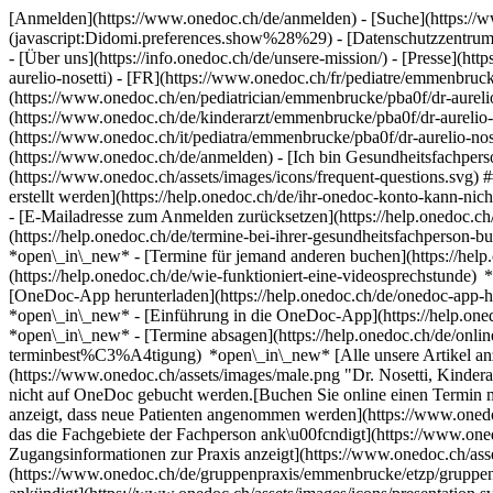
[Anmelden](https://www.onedoc.ch/de/anmelden) - [Suche](https://w
(javascript:Didomi.preferences.show%28%29) - [Datenschutzzentrum](h
- [Über uns](https://info.onedoc.ch/de/unsere-mission/) - [Presse](http
aurelio-nosetti) - [FR](https://www.onedoc.ch/fr/pediatre/emmenbrucke
(https://www.onedoc.ch/en/pediatrician/emmenbrucke/pba0f/dr-aurelio
(https://www.onedoc.ch/de/kinderarzt/emmenbrucke/pba0f/dr-aurelio-no
(https://www.onedoc.ch/it/pediatra/emmenbrucke/pba0f/dr-aurelio-nos
(https://www.onedoc.ch/de/anmelden) - [Ich bin Gesundheitsfachperso
(https://www.onedoc.ch/assets/images/icons/frequent-questions.sv
erstellt werden](https://help.onedoc.ch/de/ihr-onedoc-konto-kann-n
- [E-Mailadresse zum Anmelden zurücksetzen](https://help.onedoc
(https://help.onedoc.ch/de/termine-bei-ihrer-gesundheitsfachperson
*open\_in\_new* - [Termine für jemand anderen buchen](https://h
(https://help.onedoc.ch/de/wie-funktioniert-eine-videosprechstunde
[OneDoc-App herunterladen](https://help.onedoc.ch/de/onedoc-app-h
*open\_in\_new* - [Einführung in die OneDoc-App](https://help.