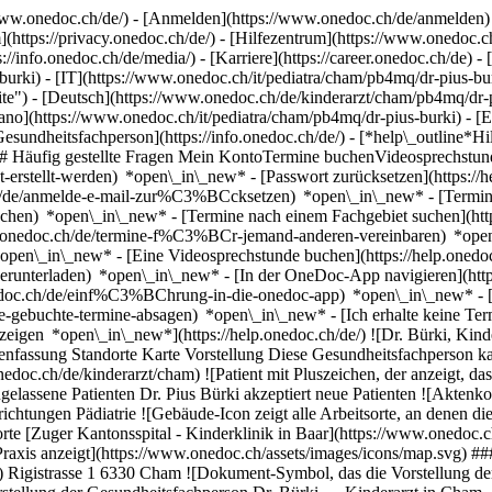
ww.onedoc.ch/de/) - [Anmelden](https://www.onedoc.ch/de/anmelden) 
ttps://privacy.onedoc.ch/de/) - [Hilfezentrum](https://www.onedoc.ch) 
s://info.onedoc.ch/de/media/) - [Karriere](https://career.onedoc.ch/de)
- 
burki) - [IT](https://www.onedoc.ch/it/pediatra/cham/pb4mq/dr-pius-b
te") - [Deutsch](https://www.onedoc.ch/de/kinderarzt/cham/pb4mq/dr-pi
liano](https://www.onedoc.ch/it/pediatra/cham/pb4mq/dr-pius-burki) - 
esundheitsfachperson](https://info.onedoc.ch/de/)
- [*help\_outline*H
g) ## Häufig gestellte Fragen Mein KontoTermine buchenVideosprech
icht-erstellt-werden) *open\_in\_new* - [Passwort zurücksetzen](htt
.ch/de/anmelde-e-mail-zur%C3%BCcksetzen) *open\_in\_new*
- [Termi
-buchen) *open\_in\_new* - [Termine nach einem Fachgebiet suchen](ht
elp.onedoc.ch/de/termine-f%C3%BCr-jemand-anderen-vereinbaren) *op
) *open\_in\_new* - [Eine Videosprechstunde buchen](https://help.one
erunterladen) *open\_in\_new* - [In der OneDoc-App navigieren](http
onedoc.ch/de/einf%C3%BChrung-in-die-onedoc-app) *open\_in\_new*
- [Termine verwalten](https://help.onedoc.ch/de/termine-verwalten) *open\_in\_new* - [Termine absagen](https://help.onedoc.ch/de/online-gebuchte-termine-absagen) *open\_in\_new* - [Ich erhalte keine Terminbestätigung](https://help.onedoc.ch/de/ich-erhalte-keine-terminbest%C3%A4tigung) *open\_in\_n