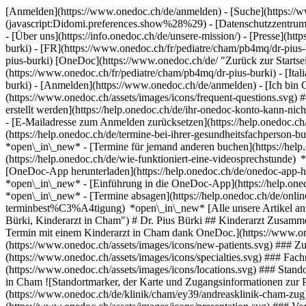
[Anmelden](https://www.onedoc.ch/de/anmelden) - [Suche](https://w
(javascript:Didomi.preferences.show%28%29) - [Datenschutzzentrum](h
- [Über uns](https://info.onedoc.ch/de/unsere-mission/) - [Presse](http
burki) - [FR](https://www.onedoc.ch/fr/pediatre/cham/pb4mq/dr-pius-
pius-burki) [OneDoc](https://www.onedoc.ch/de/ "Zurück zur Startsei
(https://www.onedoc.ch/fr/pediatre/cham/pb4mq/dr-pius-burki) - [Ita
burki)
- [Anmelden](https://www.onedoc.ch/de/anmelden) - [Ich bin G
(https://www.onedoc.ch/assets/images/icons/frequent-questions.sv
erstellt werden](https://help.onedoc.ch/de/ihr-onedoc-konto-kann-n
- [E-Mailadresse zum Anmelden zurücksetzen](https://help.onedoc
(https://help.onedoc.ch/de/termine-bei-ihrer-gesundheitsfachperson
*open\_in\_new* - [Termine für jemand anderen buchen](https://h
(https://help.onedoc.ch/de/wie-funktioniert-eine-videosprechstunde
[OneDoc-App herunterladen](https://help.onedoc.ch/de/onedoc-app-h
*open\_in\_new* - [Einführung in die OneDoc-App](https://help.