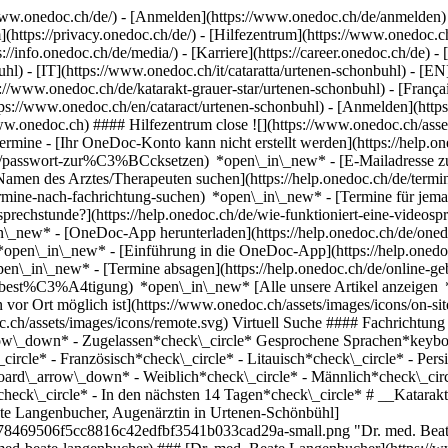
ww.onedoc.ch/de/) - [Anmelden](https://www.onedoc.ch/de/anmelden) 
ttps://privacy.onedoc.ch/de/) - [Hilfezentrum](https://www.onedoc.ch) 
s://info.onedoc.ch/de/media/) - [Karriere](https://career.onedoc.ch/de)
- 
uhl) - [IT](https://www.onedoc.ch/it/cataratta/urtenen-schonbuhl) - [
://www.onedoc.ch/de/katarakt-grauer-star/urtenen-schonbuhl) - [Françai
ttps://www.onedoc.ch/en/cataract/urtenen-schonbuhl)
- [Anmelden](http
ww.onedoc.ch) #### Hilfezentrum close ![](https://www.onedoc.ch/asset
 - [Ihr OneDoc-Konto kann nicht erstellt werden](https://help.oned
/de/passwort-zur%C3%BCcksetzen) *open\_in\_new* - [E-Mailadresse zu
amen des Arztes/Therapeuten suchen](https://help.onedoc.ch/de/termi
termine-nach-fachrichtung-suchen) *open\_in\_new* - [Termine für je
osprechstunde?](https://help.onedoc.ch/de/wie-funktioniert-eine-video
_in\_new*
- [OneDoc-App herunterladen](https://help.onedoc.ch/de/on
en) *open\_in\_new* - [Einführung in die OneDoc-App](https://help.