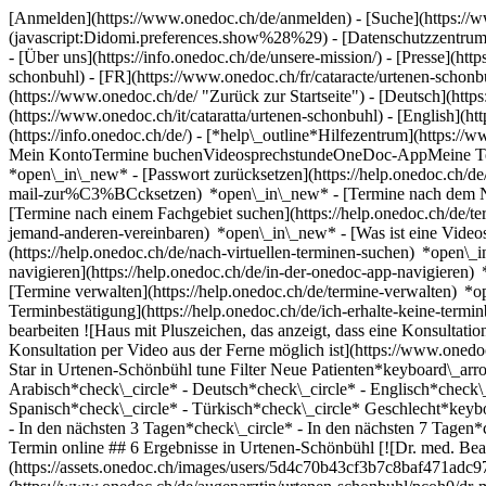
[Anmelden](https://www.onedoc.ch/de/anmelden) - [Suche](https://w
(javascript:Didomi.preferences.show%28%29) - [Datenschutzzentrum](h
- [Über uns](https://info.onedoc.ch/de/unsere-mission/) - [Presse](http
schonbuhl) - [FR](https://www.onedoc.ch/fr/cataracte/urtenen-schonb
(https://www.onedoc.ch/de/ "Zurück zur Startseite") - [Deutsch](https
(https://www.onedoc.ch/it/cataratta/urtenen-schonbuhl) - [English](h
(https://info.onedoc.ch/de/)
- [*help\_outline*Hilfezentrum](https://w
Mein KontoTermine buchenVideosprechstundeOneDoc-AppMeine Termine
*open\_in\_new* - [Passwort zurücksetzen](https://help.onedoc.ch
mail-zur%C3%BCcksetzen) *open\_in\_new*
- [Termine nach dem N
[Termine nach einem Fachgebiet suchen](https://help.onedoc.ch/de/
jemand-anderen-vereinbaren) *open\_in\_new*
- [Was ist eine Vide
(https://help.onedoc.ch/de/nach-virtuellen-terminen-suchen) *open\
navigieren](https://help.onedoc.ch/de/in-der-onedoc-app-navigier