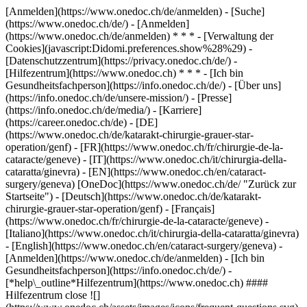
[Anmelden](https://www.onedoc.ch/de/anmelden) - [Suche]
(https://www.onedoc.ch/de/) - [Anmelden]
(https://www.onedoc.ch/de/anmelden) * * * - [Verwaltung der
Cookies](javascript:Didomi.preferences.show%28%29) -
[Datenschutzzentrum](https://privacy.onedoc.ch/de/) -
[Hilfezentrum](https://www.onedoc.ch) * * * - [Ich bin
Gesundheitsfachperson](https://info.onedoc.ch/de/) - [Über uns]
(https://info.onedoc.ch/de/unsere-mission/) - [Presse]
(https://info.onedoc.ch/de/media/) - [Karriere]
(https://career.onedoc.ch/de)
- [DE]
(https://www.onedoc.ch/de/katarakt-chirurgie-grauer-star-
operation/genf) - [FR](https://www.onedoc.ch/fr/chirurgie-de-la-
cataracte/geneve) - [IT](https://www.onedoc.ch/it/chirurgia-della-
cataratta/ginevra) - [EN](https://www.onedoc.ch/en/cataract-
surgery/geneva) [OneDoc](https://www.onedoc.ch/de/ "Zurück zur
Startseite") - [Deutsch](https://www.onedoc.ch/de/katarakt-
chirurgie-grauer-star-operation/genf) - [Français]
(https://www.onedoc.ch/fr/chirurgie-de-la-cataracte/geneve) -
[Italiano](https://www.onedoc.ch/it/chirurgia-della-cataratta/ginevra)
- [English](https://www.onedoc.ch/en/cataract-surgery/geneva)
-
[Anmelden](https://www.onedoc.ch/de/anmelden) - [Ich bin
Gesundheitsfachperson](https://info.onedoc.ch/de/)
-
[*help\_outline*Hilfezentrum](https://www.onedoc.ch) ####
Hilfezentrum close ![]