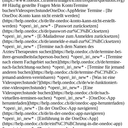
(https://www.onedoc.ch/assets/images/icons/frequent-questions.svg)
## Häufig gestellte Fragen Mein KontoTermine
buchenVideosprechstundeOneDoc-AppMeine Termine - [Ihr
OneDoc-Konto kann nicht erstellt werden]
(https://help.onedoc.ch/de/ihr-onedoc-konto-kann-nicht-erstellt-
werden) *open\_in\_new* - [Passwort zurücksetzen]
(https://help.onedoc.ch/de/passwort-zur%C3%BCcksetzen)
*open\_in\_new* - [E-Mailadresse zum Anmelden zurücksetzen]
(https://help.onedoc.ch/de/anmelde-e-mail-zur%C3%BCcksetzen)
*open\_in\_new*
- [Termine nach dem Namen des
Arztes/Therapeuten suchen](https://help.onedoc.ch/de/termine-bei-
ihrer-gesundheitsfachperson-buchen) *open\_in\_new* - [Termine
nach einem Fachgebiet suchen](https://help.onedoc.ch/de/termine-
nach-fachrichtung-suchen) *open\_in\_new* - [Termine für jemand
anderen buchen](https://help.onedoc.ch/de/termine-f%C3%BCr-
jemand-anderen-vereinbaren) *open\_in\_new*
- [Was ist eine
Videosprechstunde?](https://help.onedoc.ch/de/wie-funktioniert-
eine-videosprechstunde) *open\_in\_new* - [Eine
Videosprechstunde buchen](https://help.onedoc.ch/de/nach-
virtuellen-terminen-suchen) *open\_in\_new*
- [OneDoc-App
herunterladen](https://help.onedoc.ch/de/onedoc-app-herunterladen)
*open\_in\_new* - [In der OneDoc-App navigieren]
(https://help.onedoc.ch/de/in-der-onedoc-app-navigieren)
*open\_in\_new* - [Einführung in die OneDoc-App]
(https://help.onedoc.ch/de/einf%C3%BChrung-in-die-onedoc-app)