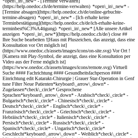
*open\_in\_new*
- [Termine verwalten](https://help.onedoc.ch/de/termine-verwalten) *open\_in\_new* - [Termine absagen](https://help.onedoc.ch/de/online-gebuchte-termine-absagen) *open\_in\_new* - [Ich erhalte keine Terminbestätigung](https://help.onedoc.ch/de/ich-erhalte-keine-terminbest%C3%A4tigung) *open\_in\_new* [Alle unsere Artikel anzeigen *open\_in\_new*](https://help.onedoc.ch/de/) close ## Ihre Suche bearbeiten ![Haus mit Pluszeichen, das anzeigt, dass eine Konsultation vor Ort möglich ist](https://www.onedoc.ch/assets/images/icons/on-site.svg) Vor Ort ![Kamera mit Play-Symbol, die anzeigt, dass eine Konsultation per Video aus der Ferne möglich ist](https://www.onedoc.ch/assets/images/icons/remote.svg) Virtuell Suche #### Fachrichtung #### Gesundheitsfachperson #### Einrichtung edit Katarakt-Chirurgie | Grauer Star-Operation in Genf tune Filter Neue Patienten*keyboard\_arrow\_down* - Zugelassen*check\_circle* Gesprochene Sprachen*keyboard\_arrow\_down* - Arabisch*check\_circle* - Bulgarisch*check\_circle* - Chinesisch*check\_circle* - Deutsch*check\_circle* - Englisch*check\_circle* - Französisch*check\_circle* - Griechisch*check\_circle* - Hebräisch*check\_circle* - Italienisch*check\_circle* - Persisch*check\_circle* - Russisch*check\_circle* - Spanisch*check\_circle* - Ungarisch*check\_circle* Geschlecht*keyboard\_arrow\_down* - Weiblich*check\_circle* - Männlich*check\_circle* Verfügbarkeit*keyboard\_arrow\_down* - Heute*check\_circle* - In den nächsten 3 Tagen*check\_circle* - In den nächsten 7 Tagen*check\_circle* - In den nächsten 14 Tagen*check\_circle* # __Katarakt-Chirurgie | Grauer Star-Operation__ in __Genf__: Buchen Sie heute Ihren Termin online ## 15 Ergebnisse in Genf [![Dr. Valeria Kheir, Augenärztin in Genf](https://assets.onedoc.ch/images/users/d20dfc67938edcb4a37ed6a9ec2820345c63d5cd1268107b0e4992754c350c90-small.jpg "Dr. Valeria Kheir, Augenärztin in Genf")](https://www.onedoc.ch/de/augenarztin/genf/pcm8z/dr-valeria-kheir) ### [Dr. Valeria Kheir](https://www.onedoc.ch/de/augenarztin/genf/pcm8z/dr-valeria-kheir) ![Abzeichen, das ein verifiziertes Profil kennzeichnet](https://www.onedoc.ch/assets/images/icons/checkmark.svg) [Augenärztin](https://www.onedoc.ch/de/augenarzt/genf) [Ophtalmologie Cornavin](https://www.onedoc.ch/de/medizinische-praxis/genf/e8b9/ophtalmologie-cornavin) Rue du Mont-Blanc 22 1201 Genf ![Patient mit Pluszeichen, der anzeigt, dass neue Patienten angenommen werden](https://www.onedoc.ch/assets/images/icons/new-patients.svg)Akzeptiert neue Patienten [Termin buchen](https://www.onedoc.ch/de/augenarztin/genf/pcm8z/dr-valeria-kheir) Expertisen: Katarakt-Chirurgie | Grauer Star-Operation, [Brille](https://www.onedoc.ch/de/brille/genf), [Sehtest für den Führerschein](https://www.onedoc.ch/de/sehtest-fur-den-fuhrerschein/genf), [Katarakt | Grauer Star](https://www.onedoc.ch/de/katarakt-grauer-star/genf), [Chirurgie der Myopie | Chirurgie der Kurzsichtigkeit](https://www.onedoc.ch/de/chirurgie-der-myopie-chirurgie-der-kurzsichtigkeit/genf), [Altersbedingte Makuladegeneration | AMD](https://www.onedoc.ch/de/altersbedingte-makuladegeneration-amd/genf), [Augencheck | Untersuchung der Sehkraft | Visustest](https://www.onedoc.ch/de/augencheck-untersuchung-der-sehkraft-visustest/genf), [Glaukom | Grüner Star](https://www.onedoc.ch/de/glaukom-gruner-star/genf), [Lasik | Augenlaserbehandlung](https://www.onedoc.ch/de/lasik-augenlaserbehandlung/genf), [Pädiatrische Ophthalmologie](https://www.onedoc.ch/de/padiatrische-ophthalmologie/genf), [Injektion von Botulinumtoxin](https://www.onedoc.ch/de/injektion-von-botulinumtoxin/genf)Mehr anzeigen *chevron\_left* Mo. 03 Aug. *chevron\_right* Mehr Termine anzeigen *error\_outline* Beim Laden der Verfügbarkeiten ist ein Fehler aufgetreten [Erneut versuchen](https://www.onedoc.ch) Expertisen: Katarakt-Chirurgie | Grauer Star-Operation, [Brille](https://www.onedoc.ch/de/brille/genf), [Sehtest für den Führerschein](https://www.onedoc.ch/de/sehtest-fur-den-fuhrerschein/genf), [Katarakt | Grauer Star](https://www.onedoc.ch/de/katarakt-grauer-star/genf), [Chirurgie der Myopie | Chirurgie der Kurzsichtigkeit](https://www.onedoc.ch/de/chirurgie-der-myopie-chirurgie-der-kurzsichtigkeit/genf), [Altersbedingte Makuladegeneration | AMD](https://www.onedoc.ch/de/altersbedingte-makuladegeneration-amd/genf), [Augencheck | Untersuchung der Sehkraft | Visustest](https://www.onedoc.ch/de/augencheck-untersuchung-der-sehkraft-visustest/genf), [Glaukom | Grüner Star](https://www.onedoc.ch/de/glaukom-gruner-star/genf), [Lasik | Augenlaserbehandlung](https://www.onedoc.ch/de/lasik-augenlaserbehandlung/genf), [Pädiatrische Ophthalmologie](https://www.onedoc.ch/de/padiatrische-ophthalmologie/genf), [Injektion von Botulinumtoxin](https://www.onedoc.ch/de/injektion-von-botulinumtoxin/genf)Mehr anzeigen [![Dr. Christian-Paul Jonescu, Augenarzt in Genf](https://assets.onedoc.ch/images/users/be8d82c0f52ee811e19087cd1f44e837a5f558b9a18c68dd48623e6d912521e5-small.jpg "Dr. Christian-Paul Jonescu, Augenarzt in Genf")](https://www.onedoc.ch/de/augenarzt/genf/pcreb/dr-christian-paul-jonescu) ### [Dr. Christian-Paul Jonescu](https://www.onedoc.ch/de/augenarzt/genf/pcreb/dr-christian-paul-jonescu) ![Abzeichen, das ein verifiziertes Profil kennzeichnet](https://www.onedoc.ch/assets/images/icons/checkmark.svg) [Augenarzt](https://www.onedoc.ch/de/augenarzt/genf) [Swiss Visio Eaux-Vives](https://www.onedoc.ch/de/medizinisches-zentrum/genf/e1lt/swiss-visio-eaux-vives) Rue du Nant 4 1207 Genf ![Patient mit Pluszeichen, der anzeigt, dass neue Patienten angenommen werden](https://www.onedoc.ch/assets/images/icons/new-patients.svg)Akzeptiert neue Patienten [Termin buchen](https://www.onedoc.ch/de/augenarzt/genf/pcreb/dr-christian-paul-jonescu) Expertisen: Katarakt-Chirurgie | Grauer Star-Operation, [Glaukom | Grüner Star](https://www.onedoc.ch/de/glaukom-gruner-star/genf), [Hornhautchirurgie](https://www.onedoc.ch/de/hornhautchirurgie/genf), [Netzhautchirurgie](https://www.onedoc.ch/de/netzhautchirurgie/genf)Mehr anzeigen *chevron\_left* Mo. 03 Aug. *chevron\_right* Mehr Termine anzeigen *error\_outline* Beim Laden der Verfügbarkeiten ist ein Fehler aufgetreten [Erneut versuchen](https://www.onedoc.ch) Expertisen: Katarakt-Chirurgie | Grauer Star-Operation, [Glaukom | Grüner Star](https://www.onedoc.ch/de/glaukom-gruner-star/genf), [Hornhautchirurgie](https://www.onedoc.ch/de/hornhautchirurgie/genf), [Netzhautchirurgie](https://www.onedoc.ch/de/netzhautchirurgie/genf)Mehr anzeigen [![Dr. Auguste Chiou, Augenarzt in Genf](https://assets.onedoc.ch/images/users/f8bcc135c6a3bf4a20062efa785f9cc863e16851406cb5b75fe6e0870057416a-small.jpg "Dr. Auguste Chiou, Augenarzt in Genf")](https://www.onedoc.ch/de/augenarzt/genf/pb5jv/dr-auguste-chiou) ### [Dr. Auguste Chiou](https://www.onedoc.ch/de/augenarzt/genf/pb5jv/dr-auguste-chiou) ![Abzeichen, das ein verifiziertes Profil kennzeichnet](https://www.onedoc.ch/assets/images/icons/checkmark.svg) [Augenarzt](https://www.onedoc.ch/de/augenarzt/genf) [Swiss Visio Eaux-Vives](https://www.onedoc.ch/de/medizinisches-zentrum/genf/e1lt/swiss-visio-eaux-vives) Rue du Nant 4 1207 Genf ![Patient mit Pluszeichen, der anzeigt, dass neue Patienten angenommen werden](https://www.onedoc.ch/assets/images/icons/new-patients.svg)Akzeptiert neue Patienten [Termin buchen](https://www.onedoc.ch/de/augenarzt/genf/pb5jv/dr-auguste-chiou) Expertisen: Katarakt-Chirurgie | Grauer Star-Operation, [Katarakt | Grauer Star](https://www.onedoc.ch/de/katarakt-grauer-star/genf), [Refraktive Chirurgie](https://www.onedoc.ch/de/refraktive-chirurgie/genf), [Hornhautchirurgie](https://www.onedoc.ch/de/hornhautchirurgie/genf), [Glaukom | Grüner Star](https://www.onedoc.ch/de/glaukom-gruner-star/genf), [Blepharoplastik | Augenlidchirurgie](https://www.onedoc.ch/de/blepharoplastik-augenlidchirurgie/genf)Mehr anzeigen *chevron\_left* Mo. 03 Aug. *chevron\_right* Mehr Termine anzeigen *error\_outline* Beim Laden der Verfügbarkeiten ist ein Fehler aufgetreten [Erneut versuchen](https://www.onedoc.ch) Expertisen: Katarakt-Chirurgie | Grauer Star-Operation, [Katarakt | Grauer Star](https://www.onedoc.ch/de/katarakt-grauer-star/genf), [Refraktive Chirurgie](https://www.onedoc.ch/de/refraktive-chirurgie/genf), [Hornhautchirurgie](https://www.onedoc.ch/de/hornhautchirurgie/genf), [Glaukom | Grüner Star](https://www.onedoc.ch/de/glaukom-gruner-star/genf), [Blepharoplastik | Augenlidchirurgie](https://www.onedoc.ch/de/blepharoplastik-augenlidchirurgie/genf)Mehr anzeigen [![Dr. Nathalie Dang-Burgener, Augenärztin in Genf](https://assets.onedoc.ch/images/users/b38888c83e75ccfd2a9904b83d5ab05800ce9b16f4285f2c913dba222c3e6555-small.jpg "Dr. Nathalie Dang-Burgener, Augenärztin in Genf")](https://www.onedoc.ch/de/augenarztin/genf/pect/dr-nathalie-dang-burgener) ### [Dr. Nathalie Dang-Burgener](https://www.onedoc.ch/de/augenarztin/genf/pect/dr-nathalie-dang-burgener) ![Abzeichen, das ein verifiziertes Profil kennzeichnet](https://www.onedoc.ch/assets/images/icons/checkmark.svg) [Augenärztin](https://www.onedoc.ch/de/augenarzt/genf) [Centre Ophtalmologique, Rive](https://www.onedoc.ch/de/medizinisches-zentrum/genf/ebde/centre-ophtalmologique-rive) Rue Pierre-Fatio 15 1204 Genf ![Patient mit Pluszeichen, der anzeigt, dass neue Patienten angenommen werden](https://www.onedoc.ch/assets/images/icons/new-patients.svg)Akzeptiert neue Patienten [Termin buchen](https://www.onedoc.ch/de/augenarztin/genf/pect/dr-nathalie-dang-burgener) Expertisen: Katarakt-Chirurgie | Grauer Star-Operation, [Chalazion | Hagelkorn](https://www.onedoc.ch/de/chalazion-hagelkorn/genf), [Konjunktivitis | Bindehautentzündung](https://www.onedoc.ch/de/konjunktivitis-bindehautentzundung/genf), [Brille](https://www.onedoc.ch/de/brille/genf), [Kurzsichtigkeit | Myopie](https://www.onedoc.ch/de/kurzsichtigkeit-myopie/genf), [Sehstörung](https://www.onedoc.