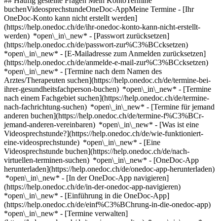
## Häufig gestellte Fragen Mein KontoTermine
buchenVideosprechstundeOneDoc-AppMeine Termine - [Ihr
OneDoc-Konto kann nicht erstellt werden]
(https://help.onedoc.ch/de/ihr-onedoc-konto-kann-nicht-erstellt-
werden) *open\_in\_new* - [Passwort zurücksetzen]
(https://help.onedoc.ch/de/passwort-zur%C3%BCcksetzen)
*open\_in\_new* - [E-Mailadresse zum Anmelden zurücksetzen]
(https://help.onedoc.ch/de/anmelde-e-mail-zur%C3%BCcksetzen)
*open\_in\_new*
- [Termine nach dem Namen des
Arztes/Therapeuten suchen](https://help.onedoc.ch/de/termine-bei-
ihrer-gesundheitsfachperson-buchen) *open\_in\_new* - [Termine
nach einem Fachgebiet suchen](https://help.onedoc.ch/de/termine-
nach-fachrichtung-suchen) *open\_in\_new* - [Termine für jemand
anderen buchen](https://help.onedoc.ch/de/termine-f%C3%BCr-
jemand-anderen-vereinbaren) *open\_in\_new*
- [Was ist eine
Videosprechstunde?](https://help.onedoc.ch/de/wie-funktioniert-
eine-videosprechstunde) *open\_in\_new* - [Eine
Videosprechstunde buchen](https://help.onedoc.ch/de/nach-
virtuellen-terminen-suchen) *open\_in\_new*
- [OneDoc-App
herunterladen](https://help.onedoc.ch/de/onedoc-app-herunterladen)
*open\_in\_new* - [In der OneDoc-App navigieren]
(https://help.onedoc.ch/de/in-der-onedoc-app-navigieren)
*open\_in\_new* - [Einführung in die OneDoc-App]
(https://help.onedoc.ch/de/einf%C3%BChrung-in-die-onedoc-app)
*open\_in\_new*
- [Termine verwalten](https://help.onedoc.ch/de/termine-verwalten) *open\_in\_new* - [Termine absagen](https://help.onedoc.ch/de/online-gebuchte-termine-absagen) *open\_in\_new* - [Ich erhalte keine Terminbestätigung](https://help.onedoc.ch/de/ich-erhalte-keine-terminbest%C3%A4tigung) *open\_in\_new* [Alle unsere Artikel anzeigen *open\_in\_new*](https://help.onedoc.ch/de/) close ## Ihre Suche bearbeiten ![Haus mit Pluszeichen, das anzeigt, dass eine Konsultation vor Ort möglich ist](https://www.onedoc.ch/assets/images/icons/on-site.svg) Vor Ort ![Kamera mit Play-Symbol, die anzeigt, dass eine Konsultation per Video aus der Ferne möglich ist](https://www.onedoc.ch/assets/images/icons/remote.svg) Virtuell Suche #### Fachrichtung #### Gesundheitsfachperson #### Einrichtung edit Kardiologe in Ilanz/Glion tune Filter Neue Patienten*keyboard\_arrow\_down* - Zugelassen*check\_circle* Gesprochene Sprachen*keyboard\_arrow\_down* - Deutsch*check\_circle* - Englisch*check\_circle* - Französisch*check\_circle* - Italienisch*check\_circle* Geschlecht*keyboard\_arrow\_down* - Weiblich*check\_circle* - Männlich*check\_circle* Netzwerk*keyboard\_arrow\_down* - Grisomed*check\_circle* Verfügbarkeit*keyboard\_arrow\_down* - Heute*check\_circle* - In den nächsten 3 Tagen*check\_circle* - In den nächsten 7 Tagen*check\_circle* - In den nächsten 14 Tagen*check\_circle* # Kardiologe in Ilanz/Glion: Buchen Sie heute Ihren Termin online ## 1 Ergebnis in Ilanz/Glion [![Dr. med. Uwe Scharf, Kardiologe in Ilanz/Glion](https://assets.onedoc.ch/images/users/85a1840e7db136242ede07bf44c37902407a3a83d93657b599b7c3ddc02a5a7d-small.png "Dr. med. Uwe Scharf, Kardiologe in Ilanz/Glion")](https://www.onedoc.ch/de/kardiologe/ilanz-glion/pb40t/dr-med-uwe-scharf) ### [Dr. med. Uwe Scharf](https://www.onedoc.ch/de/kardiologe/ilanz-glion/pb40t/dr-med-uwe-scharf) ![Abzeichen, das ein verifiziertes Profil kennzeichnet](https://www.onedoc.ch/assets/images/icons/checkmark.svg) Kardiologe [Arztpraxis für Herz- Kreislauf- Gefässerkrankungen und Hausarztmedizin](https://www.onedoc.ch/de/gruppenpraxis/ilanz-glion/ett0/arztpraxis-fur-herz-kreislauf-gefasserkrankungen-und-hausarztmedizin) Bahnhofstrasse 14 7130 Ilanz/Glion ![Dr. med. Uwe Scharf ist bei Grisomed angeschlossen](https://assets.onedoc.ch/images/networks/logos/5266a46f9a76a16625a37c1c7cd20a9217d9149796534c07efabbf89855d9966-small.png) ![Patient mit Pluszeichen, der anzeigt, dass neue Patienten angenommen werden](https://www.onedoc.ch/assets/images/icons/new-patients.svg)Akzeptiert neue Patienten [Termin buchen](https://www.onedoc.ch/de/kardiologe/ilanz-glion/pb40t/dr-med-uwe-scharf) Expertisen:[Langzeit-Blutdruck | 24h Blutdruckmessung](https://www.onedoc.ch/de/langzeit-blutdruck-24h-blutdruckmessung/ilanz-glion), [Abdomensonografie | Ultraschall des Bauches](https://www.onedoc.ch/de/abdomensonografie-ultraschall-des-bauches/ilanz-glion), [Gefässultraschall | Duplexsonographie | Gefässdoppler](https://www.onedoc.ch/de/gefassultraschall-duplexsonographie-gefassdoppler/ilanz-glion), [Herz-Kreislauf-Prävention | CardioCheck](https://www.onedoc.ch/de/herz-kreislauf-pravention-cardiocheck/ilanz-glion), [Messung des Blutdrucks](https://www.onedoc.ch/de/messung-des-blutdrucks/ilanz-glion), [Elektrokardiogramm (EKG)](https://www.onedoc.ch/de/elektrokardiogramm-ekg/ilanz-glion), [Arterielle Hypertonie](https://www.onedoc.ch/de/arterielle-hypertonie/ilanz-glion), [Arrhythmie](https://www.onedoc.ch/de/arrhythmie/ilanz-glion), [Echokardiografie | Herzultraschall](https://www.onedoc.ch/de/echokardiografie-herzultraschall/ilanz-glion)Mehr anzeigen *chevron\_left* Mo. 03 Aug. *chevron\_right* Mehr Termine anzeigen *error\_outline* Beim Laden der Verfügbarkeiten ist ein Fehler aufgetreten [Erneut versuchen](https://www.onedoc.ch) Expertisen:[Langzeit-Blutdruck | 24h Blutdruckmessung](https://www.onedoc.ch/de/langzeit-blutdruck-24h-blutdruckmessung/ilanz-glion), [Abdomensonografie | Ultraschall des Bauches](https://www.onedoc.ch/de/abdomensonografie-ultraschall-des-bauches/ilanz-glion), [Gefässultraschall | Duplexsonographie | Gefässdoppler](https://www.onedoc.ch/de/gefassultraschall-duplexsonographie-gefassdoppler/ilanz-glion), [Herz-Kreislauf-Prävention | CardioCheck](https://www.onedoc.ch/de/herz-kreislauf-pravention-cardiocheck/ilanz-glion), [Messung des Blutdrucks](https://www.onedoc.ch/de/messung-des-blutdrucks/ilanz-glion), [Elektrokardiogramm (EKG)](https://www.onedoc.ch/de/elektrokardiogramm-ekg/ilanz-glion), [Arterielle Hypertonie](https://www.onedoc.ch/de/arterielle-hypertonie/ilanz-glion), [Arrhythmie](https://www.onedoc.ch/de/arrhythmie/ilanz-glion), [Echokardiografie | Herzultraschall](https://www.onedoc.ch/de/echokardiografie-herzultraschall/ilanz-glion)Mehr anzeigen ## __Kardiologen__: Andere Gesundheitsfachpersonen empfangen Patienten in der Umgebung von __Ilanz/Glion__ ### [Dr. Mirlind Kastrati](https://www.onedoc.ch/de/kardiologe/ilanz/pbxpf/dr-mirlind-kastrati) [Kardiologe](https://www.onedoc.ch/de/kardiologe/ilanz) [Regionalspital Surselva - Kardiologie](https://www.onedoc.ch/de/spital/ilanz/ezt0/regionalspital-surselva-kardiologie) Spitalstrasse 6 7130 Ilanz [Profil ansehen](https://www.onedoc.ch/de/kardiologe/ilanz/pbxpf/dr-mirlind-kastrati) ### [Dr. Jan Signorell](https://www.onedoc.ch/de/kardiologe/thusis/ptu4/dr-jan-signorell) [Kardiologe](https://www.onedoc.ch/de/kardiologe/thusis) [Spital Thusis - Kardiologie](https://www.onedoc.ch/de/spital/thusis/em3d/spital-thusis-kardiologie) Alte Strasse 31 7430 Thusis [Profil ansehen](https://www.onedoc.ch/de/kardiologe/thusis/ptu4/dr-jan-signorell) #### Sind Sie ein Arzt oder Therapeut und erscheinen nicht in den Suchergebnissen? Kontaktieren Sie uns, um Ihre Praxis anzeigen zu lassen. [Praxis anzeigen lassen](https://info.onedoc.ch/de/) 1. [OneDoc](https://www.onedoc.ch/de/)/ 2. [Kardiologe](https://www.onedoc.ch/de/kardiologe)/ 3. [Kanton Graubünden](https://www.onedoc.ch/de/kardiologe/kanton-graubunden)/ 4. Ilanz/Glion *keyboard\_arrow\_right* ## Wann sollte man eine:n Kardiolog:in aufsuchen? Es ist ratsam, eine:n Kardiolog:in aufzusuchen, wenn Sie Symptome wie unregelmässigen Herzschlag, Brustschmerzen oder Atemnot bemerken. Auch bei bekannten Herz-Kreislauf-Erkrankungen wie Arterielle Hypertonie oder Arrhythmie ist eine fachärztliche Abklärung wichtig. Eine [Behandlung von Bluthochdruck](https://www.onedoc.ch/de/arterielle-hypertonie) oder eine [Abklärung von Herzrhythmusstörungen](https://www.onedoc.ch/de/arrhythmie) kann helfen, schwerwiegende Komplikationen zu vermeiden. *keyboard\_arrow\_right* ## Wie lange dauert eine Echokardiografie? Eine Echokardiografie, auch Herzultraschall genannt, dauert in der Regel etwa 30 bis 60 Minuten. Während der Untersuchung wird ein Schallkopf auf die Brust aufgesetzt, um Bilder des Herzens zu erzeugen. Diese Bilder helfen der Fachperson, die Herzstruktur und -funktion zu beurteilen. *keyboard\_arrow\_right* ## Wie läuft ein Belastungstest ab? Ein Belastungstest, auch Ergometrie genannt, beginnt mit einer Ruhephase, in der Ihre Herzfrequenz und Ihr Blutdruck gemessen werden. Anschliessend werden Sie gebeten, auf einem Laufband oder Ergometer zu trainieren, während die Herzaktivität überwacht wird. Der Test endet, wenn die maximale Belastung erreicht ist oder Symptome auftreten. Eine [Ergometrie](https://www.onedoc.ch/de/ergometrie-belastungstest-leistungstest) hilft, die Herzleistung unter Belastung zu beurteilen. *keyboard\_arrow\_right* ## Wie vereinbare ich einen Termin bei einem Kardiologen in Ilanz-Glion? Einen Termin bei einem Kardiologen in Ilanz-Glion zu vereinbaren, ist einfach über OneDoc möglich. Auf der Plattform können Sie verfügbare Fachpersonen und deren freie Termine einsehen. Kardiologische Dienstleistungen sind in der ganzen Stadt, beispielsweise in Ilanz und Castrisch, verfügbar. So können Sie bequem einen passenden Termin finden. *keyboard\_arrow\_right* ## Wird eine kardiologische Behandlung von der Schweizer Krankenversicherung (KVG) übernommen? Ja, in der Regel übernimmt die Grundversicherung (KVG) die Kosten für medizinisch notwendige kardiologische Behandlungen. Dazu gehören Untersuchungen und Behandlungen, die von einer Ärztin oder einem Arzt verordnet werden. Es ist jedoch ratsam, sich bei Ihrer Versicherung über die genauen Bedingungen zu informieren. ### Laden Sie die OneDoc-App herunter Buchen Sie online einen Termin bei einem Arzt, Zahnarzt oder Therapeuten in Ihrer Nähe in der Schweiz. Mit der OneDoc-App können Sie alle Ihre medizinischen Termine von Ihrem Handy aus verwalten, jederzeit und überall. ![QR-Code, der zum Apple App Store oder Google Play leitet, um die OneDoc Patienten-App zu laden](https://www.onedoc.ch/assets/images/download-app-qr.jpeg) Scannen Sie den QR-Code, um die App herunterzuladen [![Laden Sie unsere App im App Store herunter!](https://www.onedoc.ch/assets/images/app-store-badge-de.svg)](https://apps.apple.com/ch/app/onedoc/id1592376413?l=fr)[![Laden Sie unsere App im Google Play Store herunter!](https://www.onedoc.ch/assets/images/google-play-badge-de.png)](https://play.google.com/store/apps/details?id=ch.onedoc.patient&hl=fr-CH) *keyboard\_arrow\_right* ## Nach Expertise filtern [Herz-Kreislauf-Prävention | CardioCheck in Ilanz/Glion](https://www.onedoc.ch/de/herz-kreislauf-pravention-cardiocheck/ilanz-glion)[Arrhythmie in Ilanz/Glion](https://www.onedoc.ch/de/arrhythmie/ilanz-glion)[Vorsorgeuntersuchung | Check up in Ilanz/Glion](https://www.onedoc.ch/de/vorsorgeuntersuchung-check-up/ilanz-glion)[Diabetes in Ilanz/Glion](https://www.onedoc.ch/de/diabetes/ilanz-glion)[Echokardiografie | Herzultraschall in Ilanz/Glion](https://www.onedoc.ch/de/echokardiografie-herzultraschall/ilanz-glion)[Elektrokardiogramm (EKG) in Ilanz/Glion](https://www.onedoc.ch/de/elektrokardiogramm-ekg/ilanz-glion)[Arterielle Hypertonie in Ilanz/Glion](https://www.onedoc.ch/de/arterie