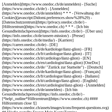
[Anmelden](https://www.onedoc.ch/de/anmelden) - [Suche]
(https://www.onedoc.ch/de/) - [Anmelden]
(https://www.onedoc.ch/de/anmelden) * * * - [Verwaltung der
Cookies](javascript:Didomi.preferences.show%28%29) -
[Datenschutzzentrum](https://privacy.onedoc.ch/de/) -
[Hilfezentrum](https://www.onedoc.ch) * * * - [Ich bin
Gesundheitsfachperson](https://info.onedoc.ch/de/) - [Über uns]
(https://info.onedoc.ch/de/unsere-mission/) - [Presse]
(https://info.onedoc.ch/de/media/) - [Karriere]
(https://career.onedoc.ch/de)
- [DE]
(https://www.onedoc.ch/de/kardiologe/ilanz-glion) - [FR]
(https://www.onedoc.ch/fr/cardiologue/ilanz-glion) - [IT]
(https://www.onedoc.ch/it/cardiologo/ilanz-glion) - [EN]
(https://www.onedoc.ch/en/cardiologist/ilanz-glion) [OneDoc]
(https://www.onedoc.ch/de/ "Zurück zur Startseite") - [Deutsch]
(https://www.onedoc.ch/de/kardiologe/ilanz-glion) - [Français]
(https://www.onedoc.ch/fr/cardiologue/ilanz-glion) - [Italiano]
(https://www.onedoc.ch/it/cardiologo/ilanz-glion) - [English]
(https://www.onedoc.ch/en/cardiologist/ilanz-glion)
- [Anmelden]
(https://www.onedoc.ch/de/anmelden) - [Ich bin
Gesundheitsfachperson](https://info.onedoc.ch/de/)
-
[*help\_outline*Hilfezentrum](https://www.onedoc.ch) ####
Hilfezentrum close ![]
(https://www.onedoc.ch/assets/images/icons/frequent-questions.svg)