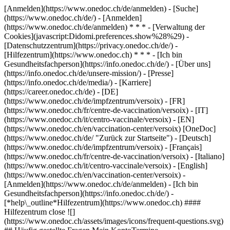
[Anmelden](https://www.onedoc.ch/de/anmelden) - [Suche]
(https://www.onedoc.ch/de/) - [Anmelden]
(https://www.onedoc.ch/de/anmelden) * * * - [Verwaltung der
Cookies](javascript:Didomi.preferences.show%28%29) -
[Datenschutzzentrum](https://privacy.onedoc.ch/de/) -
[Hilfezentrum](https://www.onedoc.ch) * * * - [Ich bin
Gesundheitsfachperson](https://info.onedoc.ch/de/) - [Über uns]
(https://info.onedoc.ch/de/unsere-mission/) - [Presse]
(https://info.onedoc.ch/de/media/) - [Karriere]
(https://career.onedoc.ch/de)
- [DE]
(https://www.onedoc.ch/de/impfzentrum/versoix) - [FR]
(https://www.onedoc.ch/fr/centre-de-vaccination/versoix) - [IT]
(https://www.onedoc.ch/it/centro-vaccinale/versoix) - [EN]
(https://www.onedoc.ch/en/vaccination-center/versoix) [OneDoc]
(https://www.onedoc.ch/de/ "Zurück zur Startseite") - [Deutsch]
(https://www.onedoc.ch/de/impfzentrum/versoix) - [Français]
(https://www.onedoc.ch/fr/centre-de-vaccination/versoix) - [Italiano]
(https://www.onedoc.ch/it/centro-vaccinale/versoix) - [English]
(https://www.onedoc.ch/en/vaccination-center/versoix)
-
[Anmelden](https://www.onedoc.ch/de/anmelden) - [Ich bin
Gesundheitsfachperson](https://info.onedoc.ch/de/)
-
[*help\_outline*Hilfezentrum](https://www.onedoc.ch) ####
Hilfezentrum close ![]
(https://www.onedoc.ch/assets/images/icons/frequent-questions.svg)