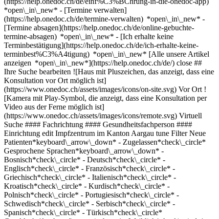
(https://help.onedoc.ch/de/einf%C3%BChrung-in-die-onedoc-app)
*open\_in\_new*
- [Termine verwalten](https://help.onedoc.ch/de/termine-verwalten) *open\_in\_new* - [Termine absagen](https://help.onedoc.ch/de/online-gebuchte-termine-absagen) *open\_in\_new* - [Ich erhalte keine Terminbestätigung](https://help.onedoc.ch/de/ich-erhalte-keine-terminbest%C3%A4tigung) *open\_in\_new* [Alle unsere Artikel anzeigen *open\_in\_new*](https://help.onedoc.ch/de/) close ## Ihre Suche bearbeiten ![Haus mit Pluszeichen, das anzeigt, dass eine Konsultation vor Ort möglich ist](https://www.onedoc.ch/assets/images/icons/on-site.svg) Vor Ort ![Kamera mit Play-Symbol, die anzeigt, dass eine Konsultation per Video aus der Ferne möglich ist](https://www.onedoc.ch/assets/images/icons/remote.svg) Virtuell Suche #### Fachrichtung #### Gesundheitsfachperson #### Einrichtung edit Impfzentrum im Kanton Aargau tune Filter Neue Patienten*keyboard\_arrow\_down* - Zugelassen*check\_circle* Gesprochene Sprachen*keyboard\_arrow\_down* - Bosnisch*check\_circle* - Deutsch*check\_circle* - Englisch*check\_circle* - Französisch*check\_circle* - Griechisch*check\_circle* - Italienisch*check\_circle* - Kroatisch*check\_circle* - Kurdisch*check\_circle* - Polnisch*check\_circle* - Portugiesisch*check\_circle* - Schwedisch*check\_circle* - Serbisch*check\_circle* - Spanisch*check\_circle* - Türkisch*check\_circle* Geschlecht*keyboard\_arrow\_down* - Weiblich*check\_circle* - Männlich*check\_circle* Netzwerk*keyboard\_arrow\_down* - Amavita*check\_circle* - Coop Vitality*check\_circle* - Medbase*check\_circle* Verfügbarkeit*keyboard\_arrow\_down* - Heute*check\_circle* - In den nächsten 3 Tagen*check\_circle* - In den nächsten 7 Tagen*check\_circle* - In den nächsten 14 Tagen*check\_circle* # Impfzentrum im Kanton Aargau: Buchen Sie heute Ihren Termin online [![Amavita Buchs Wynecenter, Apotheke in Buchs](https://assets.onedoc.ch/images/entities/ea4285802083ff92c831fb3dcba93f17d9dfd534fbb233db8761b99312c227b7-small.png "Amavita Buchs Wynecenter, Apotheke in Buchs")](https://www.onedoc.ch/de/apotheke/buchs/e344/amavita-buchs-wynecenter) ### [Amavita Buchs Wynecenter](https://www.onedoc.ch/de/apotheke/buchs/e344/amavita-buchs-wynecenter) ![Abzeichen, das ein verifiziertes Profil kennzeichnet](https://www.onedoc.ch/assets/images/icons/checkmark.svg) Apotheke Bresteneggstrasse 9B 5033 Buchs AG ![Patient mit Pluszeichen, der anzeigt, dass neue Patienten angenommen werden](https://www.onedoc.ch/assets/images/icons/new-patients.svg)Akzeptiert neue Patienten [Termin buchen](https://www.onedoc.ch/de/apotheke/buchs/e344/amavita-buchs-wynecenter) *chevron\_left* Mo. 03 Aug. *chevron\_right* Mehr Termine anzeigen *error\_outline* Beim Laden der Verfügbarkeiten ist ein Fehler aufgetreten [Erneut versuchen](https://www.onedoc.ch) [![Coop Vitality Kaiseraugst, Apotheke in Kaiseraugst](https://assets.onedoc.ch/images/entities/37cc2e885ed4abee14183dd281b8e069efa8beaba57d4560d6393f0c3a140b0b-small.png "Coop Vitality Kaiseraugst, Apotheke in Kaiseraugst")](https://www.onedoc.ch/de/apotheke/kaiseraugst/e347/coop-vitality-kaiseraugst) ### [Coop Vitality Kaiseraugst](https://www.onedoc.ch/de/apotheke/kaiseraugst/e347/coop-vitality-kaiseraugst) Apotheke Junkholzweg 3 4303 Kaiseraugst ![Patient mit Pluszeichen, der anzeigt, dass neue Patienten angenommen werden](https://www.onedoc.ch/assets/images/icons/new-patients.svg)Akzeptiert neue Patienten [Termin buchen](https://www.onedoc.ch/de/apotheke/kaiseraugst/e347/coop-vitality-kaiseraugst) *chevron\_left* Mo. 03 Aug. *chevron\_right* Mehr Termine anzeigen *error\_outline* Beim Laden der Verfügbarkeiten ist ein Fehler aufgetreten [Erneut versuchen](https://www.onedoc.ch) [![Coop Vitality Baden, Apotheke in Baden](https://assets.onedoc.ch/images/entities/b1a7bf04888be1eb1d5af5ab1d29e7c42b8bbf98ce48664585cc9fa2e0dc7648-small.png "Coop Vitality Baden, Apotheke in Baden")](https://www.onedoc.ch/de/apotheke/baden/e348/coop-vitality-baden) ### [Coop Vitality Baden](https://www.onedoc.ch/de/apotheke/baden/e348/coop-vitality-baden) ![Abzeichen, das ein verifiziertes Profil kennzeichnet](https://www.onedoc.ch/assets/images/icons/checkmark.svg) Apotheke Langhaus 5 5400 Baden ![Patient mit Pluszeichen, der anzeigt, dass neue Patienten angenommen werden](https://www.onedoc.ch/assets/images/icons/new-patients.svg)Akzeptiert neue Patienten [Termin buchen](https://www.onedoc.ch/de/apotheke/baden/e348/coop-vitality-baden) *chevron\_left* Mo. 03 Aug. *chevron\_right* Mehr Termine anzeigen *error\_outline* Beim Laden der Verfügbarkeiten ist ein Fehler aufgetreten [Erneut versuchen](https://www.onedoc.ch) [![Coop Vitality Würenlingen, Apotheke in Würenlingen](https://assets.onedoc.ch/images/entities/4b8e845e1f507685368b9c7e69fc46f1810b505158e85b133baa1ccd76f1a2df-small.png "Coop Vitality Würenlingen, Apotheke in Würenlingen")](https://www.onedoc.ch/de/apotheke/wurenlingen/e35b/coop-vitality-wurenlingen) ### [Coop Vitality Würenlingen](https://www.onedoc.ch/de/apotheke/wurenlingen/e35b/coop-vitality-wurenlingen) Apotheke Kuhgässlistrasse 7 5303 Würenlingen ![Patient mit Pluszeichen, der anzeigt, dass neue Patienten angenommen werden](https://www.onedoc.ch/assets/images/icons/new-patients.svg)Akzeptiert neue Patienten [Termin buchen](https://www.onedoc.ch/de/apotheke/wurenlingen/e35b/coop-vitality-wurenlingen) *chevron\_left* Mo. 03 Aug. *chevron\_right* Mehr Termine anzeigen *error\_outline* Beim Laden der Verfügbarkeiten ist ein Fehler aufgetreten [Erneut versuchen](https://www.onedoc.ch) [![Coop Vitality Oftringen Perry Center, Apotheke in Oftringen](https://assets.onedoc.ch/images/entities/1772da0c4448ddf8ce253801c245e0f9ee29cf78633fe1439288c8c48f0beee5-small.png "Coop Vitality Oftringen Perry Center, Apotheke in Oftringen")](https://www.onedoc.ch/de/apotheke/oftringen/e35c/coop-vitality-oftringen-perry-center) ### [Coop Vitality Oftringen Perry Center](https://www.onedoc.ch/de/apotheke/oftringen/e35c/coop-vitality-oftringen-perry-center) ![Abzeichen, das ein verifiziertes Profil kennzeichnet](https://www.onedoc.ch/assets/images/icons/checkmark.svg) Apotheke Bernstrasse 4 4665 Oftringen ![Patient mit Pluszeichen, der anzeigt, dass neue Patienten angenommen werden](https://www.onedoc.ch/assets/images/icons/new-patients.svg)Akzeptiert neue Patienten [Termin buchen](https://www.onedoc.ch/de/apotheke/oftringen/e35c/coop-vitality-oftringen-perry-center) [![Coop Vitality Frick, Apotheke in Frick](https://assets.onedoc.ch/images/entities/91fa912eed429a7d3e6597274bb716f88e0ee0e9dde8258478504d7a8416861c-small.png "Coop Vitality Frick, Apotheke in Frick")](https://www.onedoc.ch/de/apotheke/frick/e35g/coop-vitality-frick) ### [Coop Vitality Frick](https://www.onedoc.ch/de/apotheke/frick/e35g/coop-vitality-frick) Apotheke Hauptstrasse 37 5070 Frick ![Patient mit Pluszeichen, der anzeigt, dass neue Patienten angenommen werden](https://www.onedoc.ch/assets/images/icons/new-patients.svg)Akzeptiert neue Patienten [Termin buchen](https://www.onedoc.ch/de/apotheke/frick/e35g/coop-vitality-frick) [![Amavita Brugg, Apotheke in Brugg](https://assets.onedoc.ch/images/entities/8a3fa8469437c7089cd1ed5e9a9914061258dabf70474eef88a8c53b02ee139f-small.png "Amavita Brugg, Apotheke in Brugg")](https://www.onedoc.ch/de/apotheke/brugg/e4qn/amavita-brugg) ### [Amavita Brugg](https://www.onedoc.ch/de/apotheke/brugg/e4qn/amavita-brugg) ![Abzeichen, das ein verifiziertes Profil kennzeichnet](https://www.onedoc.ch/assets/images/icons/checkmark.svg) Apotheke Neumarktplatz 16 5200 Brugg AG ![Patient mit Pluszeichen, der anzeigt, dass neue Patienten angenommen werden](https://www.onedoc.ch/assets/images/icons/new-patients.svg)Akzeptiert neue Patienten [Termin buchen](https://www.onedoc.ch/de/apotheke/brugg/e4qn/amavita-brugg) [![Amavita Muri Zentral, Apotheke in Muri](https://assets.onedoc.ch/images/entities/ffc86a72ede2de0e98890d5adbcffc5310fa05ba29263c7e409ce24c0d872de5-small.png "Amavita Muri Zentral, Apotheke in Muri")](https://www.onedoc.ch/de/apotheke/muri/e4s9/amavita-muri-zentral) ### [Amavita Muri Zentral](https://www.onedoc.ch/de/apotheke/muri/e4s9/amavita-muri-zentral) ![Abzeichen, das ein verifiziertes Profil kennzeichnet](https://www.onedoc.ch/assets/images/icons/checkmark.svg) Apotheke Kirchenfeldstrasse 2 5630 Muri ![Patient mit Pluszeichen, der anzeigt, dass neue Patienten angenommen werden](https://www.onedoc.ch/assets/images/icons/new-patients.svg)Akzeptiert neue Patienten [Termin buchen](https://www.onedoc.ch/de/apotheke/muri/e4s9/amavita-muri-zentral) [![Apotheke Wyss am Bahnhof, Apotheke in Baden](https://assets.onedoc.ch/images/entities/a74bdca9ab62e6a0483af8ee14ddc068e0da69598fadcf1d466ae1275923835e-small.png "Apotheke Wyss am Bahnhof, Apotheke in Baden")](https://www.onedoc.ch/de/apotheke/baden/e49h/apotheke-wyss-am-bahnhof) ### [Apotheke Wyss am Bahnhof](https://www.onedoc.ch/de/apotheke/baden/e49h/apotheke-wyss-am-bahnhof) ![Abzeichen, das ein verifiziertes Profil kennzeichnet](https://www.onedoc.ch/assets/images/icons/checkmark.svg) Apotheke Bahnhofstrasse 36 5400 Baden ![Patient mit Pluszeichen, der anzeigt, dass neue Patienten angenommen werden](https://www.onedoc.ch/assets/images/icons/new-patients.svg)Akzeptiert neue Patienten [Termin buchen](https://www.onedoc.ch/de/apotheke/baden/e49h/apotheke-wyss-am-bahnhof) [![DROPA Apotheke Kölliken, Apotheke in Kölliken](https://assets.onedoc.ch/images/entities/91b9fd4fd60544c85d48d9c52c24fe0843e7d8c990af144f0e9de5cbc2334f33-small.png "DROPA Apotheke Kölliken, Apotheke in Kölliken")](https://www.onedoc.ch/de/apotheke/kolliken/ebcmh/dropa-apotheke-kolliken) ### [DROPA Apotheke Kölliken](https://www.onedoc.ch/de/apotheke/kolliken/ebcmh/dropa-apotheke-kolliken) ![Abzeichen, das ein verifiziertes Profil kennzeichnet](https://www.onedoc.ch/assets/images/icons/checkmark.svg) Apotheke Hauptstrasse 35 5742 Kölliken ![Patient mit Pluszeichen, der anzeigt, dass