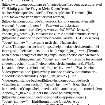
Hilfezentrum close ![]
(https://www.onedoc.ch/assets/images/icons/frequent-questions.svg)
## Häufig gestellte Fragen Mein KontoTermine
buchenVideosprechstundeOneDoc-AppMeine Termine - [Ihr
OneDoc-Konto kann nicht erstellt werden]
(https://help.onedoc.ch/de/ihr-onedoc-konto-kann-nicht-erstellt-
werden) *open\_in\_new* - [Passwort zurücksetzen]
(https://help.onedoc.ch/de/passwort-zur%C3%BCcksetzen)
*open\_in\_new* - [E-Mailadresse zum Anmelden zurücksetzen]
(https://help.onedoc.ch/de/anmelde-e-mail-zur%C3%BCcksetzen)
*open\_in\_new*
- [Termine nach dem Namen des
Arztes/Therapeuten suchen](https://help.onedoc.ch/de/termine-bei-
ihrer-gesundheitsfachperson-buchen) *open\_in\_new* - [Termine
nach einem Fachgebiet suchen](https://help.onedoc.ch/de/termine-
nach-fachrichtung-suchen) *open\_in\_new* - [Termine für jemand
anderen buchen](https://help.onedoc.ch/de/termine-f%C3%BCr-
jemand-anderen-vereinbaren) *open\_in\_new*
- [Was ist eine
Videosprechstunde?](https://help.onedoc.ch/de/wie-funktioniert-
eine-videosprechstunde) *open\_in\_new* - [Eine
Videosprechstunde buchen](https://help.onedoc.ch/de/nach-
virtuellen-terminen-suchen) *open\_in\_new*
- [OneDoc-App
herunterladen](https://help.onedoc.ch/de/onedoc-app-herunterladen)
*open\_in\_new* - [In der OneDoc-App navigieren]
(https://help.onedoc.ch/de/in-der-onedoc-app-navigieren)
*open\_in\_new* - [Einführung in die OneDoc-App]