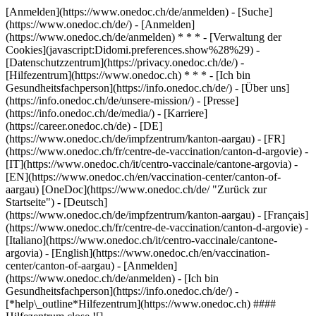
[Anmelden](https://www.onedoc.ch/de/anmelden) - [Suche]
(https://www.onedoc.ch/de/) - [Anmelden]
(https://www.onedoc.ch/de/anmelden) * * * - [Verwaltung der
Cookies](javascript:Didomi.preferences.show%28%29) -
[Datenschutzzentrum](https://privacy.onedoc.ch/de/) -
[Hilfezentrum](https://www.onedoc.ch) * * * - [Ich bin
Gesundheitsfachperson](https://info.onedoc.ch/de/) - [Über uns]
(https://info.onedoc.ch/de/unsere-mission/) - [Presse]
(https://info.onedoc.ch/de/media/) - [Karriere]
(https://career.onedoc.ch/de)
- [DE]
(https://www.onedoc.ch/de/impfzentrum/kanton-aargau) - [FR]
(https://www.onedoc.ch/fr/centre-de-vaccination/canton-d-argovie) -
[IT](https://www.onedoc.ch/it/centro-vaccinale/cantone-argovia) -
[EN](https://www.onedoc.ch/en/vaccination-center/canton-of-
aargau) [OneDoc](https://www.onedoc.ch/de/ "Zurück zur
Startseite") - [Deutsch]
(https://www.onedoc.ch/de/impfzentrum/kanton-aargau) - [Français]
(https://www.onedoc.ch/fr/centre-de-vaccination/canton-d-argovie) -
[Italiano](https://www.onedoc.ch/it/centro-vaccinale/cantone-
argovia) - [English](https://www.onedoc.ch/en/vaccination-
center/canton-of-aargau)
- [Anmelden]
(https://www.onedoc.ch/de/anmelden) - [Ich bin
Gesundheitsfachperson](https://info.onedoc.ch/de/)
-
[*help\_outline*Hilfezentrum](https://www.onedoc.ch) ####