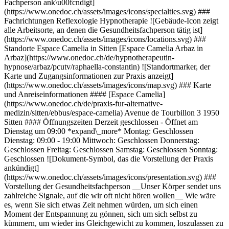
Fachperson ank\u00fcndigt]
(https://www.onedoc.ch/assets/images/icons/specialties.svg) ###
Fachrichtungen Reflexologie Hypnotherapie ![Gebäude-Icon zeigt
alle Arbeitsorte, an denen die Gesundheitsfachperson tätig ist]
(https://www.onedoc.ch/assets/images/icons/locations.svg) ###
Standorte Espace Camelia in Sitten [Espace Camelia Arbaz in
Arbaz](https://www.onedoc.ch/de/hypnotherapeutin-
hypnose/arbaz/pcutv/raphaella-constantin) ![Standortmarker, der
Karte und Zugangsinformationen zur Praxis anzeigt]
(https://www.onedoc.ch/assets/images/icons/map.svg) ### Karte
und Anreiseinformationen #### [Espace Camelia]
(https://www.onedoc.ch/de/praxis-fur-alternative-
medizin/sitten/ebbus/espace-camelia) Avenue de Tourbillon 3 1950
Sitten #### Öffnungszeiten Derzeit geschlossen - Öffnet am
Dienstag um 09:00 *expand\_more* Montag: Geschlossen
Dienstag: 09:00 - 19:00 Mittwoch: Geschlossen Donnerstag:
Geschlossen Freitag: Geschlossen Samstag: Geschlossen Sonntag:
Geschlossen ![Dokument-Symbol, das die Vorstellung der Praxis
ankündigt]
(https://www.onedoc.ch/assets/images/icons/presentation.svg) ###
Vorstellung der Gesundheitsfachperson __Unser Körper sendet uns
zahlreiche Signale, auf die wir oft nicht hören wollen__ Wie wäre
es, wenn Sie sich etwas Zeit nehmen würden, um sich einen
Moment der Entspannung zu gönnen, sich um sich selbst zu
kümmern, um wieder ins Gleichgewicht zu kommen, loszulassen zu