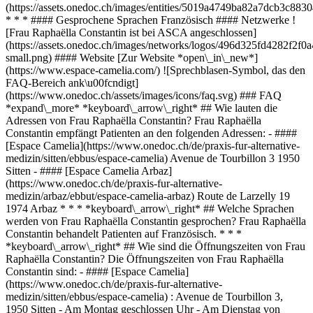
(https://assets.onedoc.ch/images/entities/5019a4749ba82a7dcb3c
* * * #### Gesprochene Sprachen Französisch #### Netzwerke !
[Frau Raphaëlla Constantin ist bei ASCA angeschlossen]
(https://assets.onedoc.ch/images/networks/logos/496d325fd4282f
small.png) #### Website [Zur Website *open\_in\_new*]
(https://www.espace-camelia.com/) ![Sprechblasen-Symbol, das den
FAQ-Bereich ank\u00fcndigt]
(https://www.onedoc.ch/assets/images/icons/faq.svg) ### FAQ
*expand\_more* *keyboard\_arrow\_right* ## Wie lauten die
Adressen von Frau Raphaëlla Constantin? Frau Raphaëlla
Constantin empfängt Patienten an den folgenden Adressen: - ####
[Espace Camelia](https://www.onedoc.ch/de/praxis-fur-alternative-
medizin/sitten/ebbus/espace-camelia) Avenue de Tourbillon 3 1950
Sitten - #### [Espace Camelia Arbaz]
(https://www.onedoc.ch/de/praxis-fur-alternative-
medizin/arbaz/ebbut/espace-camelia-arbaz) Route de Larzelly 19
1974 Arbaz * * * *keyboard\_arrow\_right* ## Welche Sprachen
werden von Frau Raphaëlla Constantin gesprochen? Frau Raphaëlla
Constantin behandelt Patienten auf Französisch. * * *
*keyboard\_arrow\_right* ## Wie sind die Öffnungszeiten von Frau
Raphaëlla Constantin? Die Öffnungszeiten von Frau Raphaëlla
Constantin sind: - #### [Espace Camelia]
(https://www.onedoc.ch/de/praxis-fur-alternative-
medizin/sitten/ebbus/espace-camelia) : Avenue de Tourbillon 3,
1950 Sitten - Am Montag geschlossen Uhr - Am Dienstag von