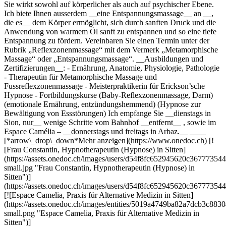
Sie wirkt sowohl auf körperlicher als auch auf psychischer Ebene.
Ich biete Ihnen ausserdem __eine Entspannungsmassage__ an __,
die es__ dem Körper ermöglicht, sich durch sanften Druck und die
Anwendung von warmem Öl sanft zu entspannen und so eine tiefe
Entspannung zu fördern. Vereinbaren Sie einen Termin unter der
Rubrik „Reflexzonenmassage“ mit dem Vermerk „Metamorphische
Massage“ oder „Entspannungsmassage“. __Ausbildungen und
Zertifizierungen__: - Ernährung, Anatomie, Physiologie, Pathologie
- Therapeutin für Metamorphische Massage und
Fussreflexzonenmassage - Meisterpraktikerin für Erickson’sche
Hypnose - Fortbildungskurse (Baby-Reflexzonenmassage, Darm)
(emotionale Ernährung, entzündungshemmend) (Hypnose zur
Bewältigung von Essstörungen) Ich empfange Sie __dienstags in
Sion, nur__ wenige Schritte vom Bahnhof __entfernt__ , sowie im
Espace Camélia – __donnerstags und freitags in Arbaz.__ __ __
[*arrow\_drop\_down*Mehr anzeigen](https://www.onedoc.ch) [!
[Frau Constantin, Hypnotherapeutin (Hypnose) in Sitten]
(https://assets.onedoc.ch/images/users/d54f8fc652945620c36777
small.jpg "Frau Constantin, Hypnotherapeutin (Hypnose) in
Sitten")]
(https://assets.onedoc.ch/images/users/d54f8fc652945620c367773
[![Espace Camelia, Praxis für Alternative Medizin in Sitten]
(https://assets.onedoc.ch/images/entities/5019a4749ba82a7dcb3c
small.png "Espace Camelia, Praxis für Alternative Medizin in
Sitten")]