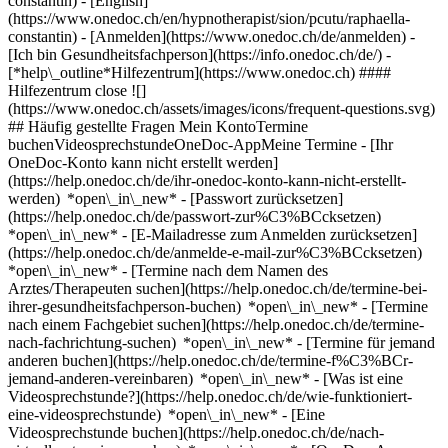
constantin) - [English]
(https://www.onedoc.ch/en/hypnotherapist/sion/pcutu/raphaella-
constantin)
- [Anmelden](https://www.onedoc.ch/de/anmelden) -
[Ich bin Gesundheitsfachperson](https://info.onedoc.ch/de/)
-
[*help\_outline*Hilfezentrum](https://www.onedoc.ch) ####
Hilfezentrum close ![]
(https://www.onedoc.ch/assets/images/icons/frequent-questions.svg)
## Häufig gestellte Fragen Mein KontoTermine
buchenVideosprechstundeOneDoc-AppMeine Termine - [Ihr
OneDoc-Konto kann nicht erstellt werden]
(https://help.onedoc.ch/de/ihr-onedoc-konto-kann-nicht-erstellt-
werden) *open\_in\_new* - [Passwort zurücksetzen]
(https://help.onedoc.ch/de/passwort-zur%C3%BCcksetzen)
*open\_in\_new* - [E-Mailadresse zum Anmelden zurücksetzen]
(https://help.onedoc.ch/de/anmelde-e-mail-zur%C3%BCcksetzen)
*open\_in\_new*
- [Termine nach dem Namen des
Arztes/Therapeuten suchen](https://help.onedoc.ch/de/termine-bei-
ihrer-gesundheitsfachperson-buchen) *open\_in\_new* - [Termine
nach einem Fachgebiet suchen](https://help.onedoc.ch/de/termine-
nach-fachrichtung-suchen) *open\_in\_new* - [Termine für jemand
anderen buchen](https://help.onedoc.ch/de/termine-f%C3%BCr-
jemand-anderen-vereinbaren) *open\_in\_new*
- [Was ist eine
Videosprechstunde?](https://help.onedoc.ch/de/wie-funktioniert-
eine-videosprechstunde) *open\_in\_new* - [Eine
Videosprechstunde buchen](https://help.onedoc.ch/de/nach-