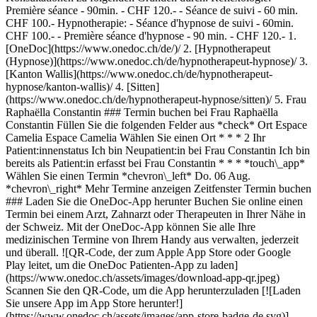
Première séance - 90min. - CHF 120.- - Séance de suivi - 60 min.
CHF 100.- Hypnotherapie: - Séance d'hypnose de suivi - 60min.
CHF 100.- - Première séance d'hypnose - 90 min. - CHF 120.-
1. [OneDoc](https://www.onedoc.ch/de/)/ 2. [Hypnotherapeut (Hypnose)](https://www.onedoc.ch/de/hypnotherapeut-hypnose)/ 3. [Kanton Wallis](https://www.onedoc.ch/de/hypnotherapeut-hypnose/kanton-wallis)/ 4. [Sitten](https://www.onedoc.ch/de/hypnotherapeut-hypnose/sitten)/ 5. Frau Raphaëlla Constantin ### Termin buchen bei Frau Raphaëlla Constantin Füllen Sie die folgenden Felder aus *check* Ort Espace Camelia Espace Camelia Wählen Sie einen Ort * * * 2 Ihr Patient:innenstatus Ich bin Neupatient:in bei Frau Constantin Ich bin bereits als Patient:in erfasst bei Frau Constantin * * * *touch\_app* Wählen Sie einen Termin *chevron\_left* Do. 06 Aug. *chevron\_right* Mehr Termine anzeigen Zeitfenster Termin buchen ### Laden Sie die OneDoc-App herunter Buchen Sie online einen Termin bei einem Arzt, Zahnarzt oder Therapeuten in Ihrer Nähe in der Schweiz. Mit der OneDoc-App können Sie alle Ihre medizinischen Termine von Ihrem Handy aus verwalten, jederzeit und überall. ![QR-Code, der zum Apple App Store oder Google Play leitet, um die OneDoc Patienten-App zu laden](https://www.onedoc.ch/assets/images/download-app-qr.jpeg) Scannen Sie den QR-Code, um die App herunterzuladen [![Laden Sie unsere App im App Store herunter!](https://www.onedoc.ch/assets/images/app-store-badge-de.svg)](https://apps.apple.com/ch/app/onedoc/id1592376413?l=fr)[![Laden Sie unsere App im Google Play Store herunter!](https://www.onedoc.ch/assets/images/google-play-badge-de.png)](https://play.google.com/store/apps/details?id=ch.onedoc.patient&hl=fr-CH) *keyboard\_arrow\_right* ## Verwandte Fachgebiete [Reflexologietherapeut in Bulle](https://www.onedoc.ch/de/reflexologietherapeut/bulle)[Reflexologietherapeut in Vevey](https://www.onedoc.ch/de/reflexologietherapeut/vevey)[Reflexologietherapeut in Montreux](https://www.onedoc.ch/de/reflexologietherapeut/montreux)[Reflexologietherapeut in La Tour-de-Peilz](https://www.onedoc.ch/de/reflexologietherapeut/la-tour-de-peilz)[Reflexologietherapeut in Sitten](https://www.onedoc.ch/de/reflexologietherapeut/sitten)[Reflexologietherapeut in Châtel-Saint-Denis](https://www.onedoc.ch/de/reflexologietherapeut/chatel-saint-denis)[Reflexologietherapeut in Aigle](https://www.onedoc.ch/de/reflexologietherapeut/aigle)[Reflexologietherapeut in Bex](https://www.onedoc.ch/de/reflexologietherapeut/bex)[Reflexologietherapeut in Blonay - Saint-Légier](https://www.onedoc.ch/de/reflexologietherapeut/blonay-saint-legier)[Reflexologietherapeut in Monthey](https://www.onedoc.ch/de/reflexologietherapeut/monthey)[Reflexologietherapeut in Saint-Légier-La Chiésaz](https://www.onedoc.ch/de/reflexologietherapeut/saint-legier-la-chiesaz)[Reflexologietherapeut in Broc](https://www.onedoc.ch/de/reflexologietherapeut/broc)[Reflexologietherapeut in Noville](https://www.onedoc.ch/de/reflexologietherapeut/noville)[Reflexologietherapeut in Conthey](https://www.onedoc.ch/de/reflexologietherapeut/conthey)[Reflexologietherapeut in Collombey-Muraz](https://www.onedoc.ch/de/reflexologietherapeut/collombey-muraz)[Reflexologietherapeut in Bramois](https://www.onedoc.ch/de/reflexologietherapeut/bramois)[Reflexologietherapeut in Martigny](https://www.onedoc.ch/de/reflexologietherapeut/martigny)[Reflexologietherapeut in Val de Bagnes](https://www.onedoc.ch/de/reflexologietherapeut/val-de-bagnes)[Reflexologietherapeut in La Tour-de-Trême](https://www.onedoc.ch/de/reflexologietherapeut/la-tour-de-treme)[Reflexologietherapeut in Semsales](https://www.onedoc.ch/de/reflexologietherapeut/semsales)[Reflexologietherapeut in Blonay](https://www.onedoc.ch/de/reflexologietherapeut/blonay) *keyboard\_arrow\_right* ## Beliebte Suchbegriffe [Osteopath in Vevey](https://www.onedoc.ch/de/osteopath/vevey)[Masseur (klassische Massage) in Bulle](https://www.onedoc.ch/de/masseur-klassische-massage/bulle)[Masseur (klassische Massage) in Vevey](https://www.onedoc.ch/de/masseur-klassische-massage/vevey)[Physiotherapeut in Bulle](https://www.onedoc.ch/de/physiotherapeut/bulle)[Hausarzt (Allgemeinmedizin) in Vevey](https://www.onedoc.ch/de/hausarzt-allgemeinmedizin/vevey)[Physiotherapeut in Vevey](https://www.onedoc.ch/de/physiotherapeut/vevey)[Physiotherapeut in Lavey-les-Bains](https://www.onedoc.ch/de/physiotherapeut/lavey-les-bains)[Hausarzt (Allgemeinmedizin) in Bulle](https://www.onedoc.ch/de/hausarzt-allgemeinmedizin/bulle)[Augenarzt in Sitten](https://www.onedoc.ch/de/augenarzt/sitten)[Osteopath in Bulle](https://www.onedoc.ch/de/osteopath/bulle)[Osteopath in Sitten](https://www.onedoc.ch/de/osteopath/sitten)[Masseur (klassische Massage) in Sitten](https://www.onedoc.ch/de/masseur-klassische-massage/sitten)[Manuelle Lymphdrainage Therapeut in Vevey](https://www.onedoc.ch/de/manuelle-lymphdrainage-therapeut/vevey)[Reflexologietherapeut in Bulle](https://www.onedoc.ch/de/reflexologietherapeut/bulle)[Manuelle Lymphdrainage Therapeut in Bulle](https://www.onedoc.ch/de/manuelle-lymphdrainage-therapeut/bulle)[Physiotherapeut in Sitten](https://www.onedoc.ch/de/physiotherapeut/sitten)[Reflexologietherapeut in Vevey](https://www.onedoc.ch/de/reflexologietherapeut/vevey)[Psychologe in Sitten](https://www.onedoc.ch/de/psychologe/sitten)[Zahnarzt in Monthey](https://www.onedoc.ch/de/zahnarzt/monthey)[Physiotherapeut in Montreux](https://www.onedoc.ch/de/physiotherapeut/montreux)[Augenarzt in Siders](https://www.onedoc.ch/de/augenarzt/siders) *keyboard\_arrow\_right* ## Finden Sie einen Arzt oder Therapeuten [Ärzte- und Therapeutenverzeichnis](https://www.onedoc.ch/de/verzeichnis) [A](https://www.onedoc.ch/de/verzeichnis/A) [B](https://www.onedoc.ch/de/verzeichnis/B) [C](https://www.onedoc.ch/de/verzeichnis/C) [D](https://www.onedoc.ch/de/verzeichnis/D) [E](https://www.onedoc.ch/de/verzeichnis/E) [F](https://www.onedoc.ch/de/verzeichnis/F) [G](https://www.onedoc.ch/de/verzeichnis/G) [H](https://www.onedoc.ch/de/verzeichnis/H) [I](https://www.onedoc.ch/de/verzeichnis/I) [J](https://www.onedoc.ch/de/verzeichnis/J) [K](https://www.onedoc.ch/de/verzeichnis/K) [L](https://www.onedoc.ch/de/verzeichnis/L) [M](https://www.onedoc.ch/de/verzeichnis/M) [N](https://www.onedoc.ch/de/verzeichnis/N) [O](https://www.onedoc.ch/de/verzeichnis/O) [P](https://www.onedoc.ch/de/verzeichnis/P) [Q](https://www.onedoc.ch/de/verzeichnis/Q) [R](https://www.onedoc.ch/de/verzeichnis/R) [S](https://www.onedoc.ch/de/verzeichnis/S) [T](https://www.onedoc.ch/de/verzeichnis/T) [U](https://www.onedoc.ch/de/verzeichnis/U) [V](https://www.onedoc.ch/de/verzeichnis/V) [W](https://www.onedoc.ch/de/verzeichnis/W) [X](https://www.onedoc.ch/de/verzeichnis/X) [Y](https://www.onedoc.ch/de/verzeichnis/Y) [Z](https://www.onedoc.ch/de/verzeichnis/Z) ## OneDoc [Ich bin Gesundheitsfachperson](https://info.onedoc.ch/de/) [Über uns](https://info.onedoc.ch/de/unsere-mission/) [Presse](https://info.onedoc.ch/de/media/) [Karriere](https://career.onedoc.ch/de) [Datenschutzzentrum](https://privacy.onedoc.ch/de/) [Verwaltung der Cookies](javascript:Didomi.preferences.show%28%29) [Hilfezentrum](https://help.onedoc.ch/de/) ## Sprachen [Deutsch](https://www.onedoc.ch/de/hypnotherapeutin-hypnose/sitten/pcutu/raphaella-constantin) [Français](https://www.onedoc.ch/fr/therapeute-en-hypnose/sion/pcutu/raphaella-constantin) [Italiano](https://www.onedoc.ch/it/ipnoterapista/sion/pcutu/raphaella-constantin) [English](https://www.onedoc.ch/en/hypnotherapist/sion/pcutu/raphaella-constantin) ## Verwandte Fachgebiete [Reflexologietherapeut in Bulle](https://www.onedoc.ch/de/reflexologietherapeut/bulle) [Reflexologietherapeut in Vevey](https://www.onedoc.ch/de/reflexologietherapeut/vevey) [Reflexologietherapeut in Montreux](https://www.onedoc.ch/de/reflexologietherapeut/montreux) [Reflexologietherapeut in La Tour-de-Peilz](https://www.onedoc.ch/de/reflexologietherapeut/la-tour-de-peilz) [Reflexologietherapeut in Sitten](https://www.onedoc.ch/de/reflexologietherapeut/sitten) [Reflexologietherapeut in Châtel-Saint-Denis](https://www.onedoc.ch/de/reflexologietherapeut/chatel-saint-denis) [Reflexologietherapeut in Aigle](https://www.onedoc.ch/de/reflexologietherapeut/aigle) [Reflexologietherapeut in Bex](https://www.onedoc.ch/de/reflexologietherapeut/bex) [Reflexologietherapeut in Blonay - Saint-Légier](https://www.onedoc.ch/de/reflexologietherapeut/blonay-saint-legier) [Reflexologietherapeut in Monthey](https://www.onedoc.ch/de/reflexologietherapeut/monthey) [Reflexologietherapeut in Saint-Légier-La Chiésaz](https://www.onedoc.ch/de/reflexologietherapeut/saint-legier-la-chiesaz) [Reflexologietherapeut in Broc](https://www.onedoc.ch/de/reflexologietherapeut/broc) [Reflexologietherapeut in Noville](https://www.onedoc.ch/de/reflexologietherapeut/noville) [Reflexologietherapeut in Conthey](https://www.onedoc.ch/de/reflexologietherapeut/conthey) [Reflexologietherapeut in Collombey-Muraz](https://www.onedoc.ch/de/reflexologietherapeut/collombey-muraz) [Reflexologietherapeut in Bramois](https://www.onedoc.ch/de/reflexologietherapeut/bramois) [Reflexologietherapeut in Martigny](https://www.onedoc.ch/de/reflexologietherapeut/martigny) [Reflexologietherapeut in Val de Bagnes](https://www.onedoc.ch/de/reflexologietherapeut/val-de-bagnes) [Reflexologietherapeut in La Tour-de-Trême](https://www.onedoc.ch/de/reflexologietherapeut/la-tour-de-treme) [Reflexologietherapeut in Semsales](https://www.onedoc.ch/de/reflexologietherapeut/semsales) [Reflexologietherapeut in Blonay](https://www.onedoc.ch/de/reflexologietherapeut/blonay) ## Beliebte Suchbegriffe [Osteopathie in Vevey](https://www.onedoc.ch/de/osteopath/vevey) [Masseur (klassische Massage) in Bulle](https://www.onedoc.ch/de/masseur-klassische-massage/bulle) [Masseur (klassische Massage) in Vevey](https://www.onedoc.ch/de/masseur-klassische-massage/vevey) [Physiotherapie in Bulle](https://www.onedoc.ch/de/physiotherapeut/bulle) [Hausarzt (Allgemeinmedizin) in Vevey](https://www.onedoc.ch/de/hausarzt-allgemeinmedizi