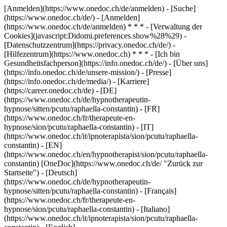
[Anmelden](https://www.onedoc.ch/de/anmelden) - [Suche]
(https://www.onedoc.ch/de/) - [Anmelden]
(https://www.onedoc.ch/de/anmelden) * * * - [Verwaltung der
Cookies](javascript:Didomi.preferences.show%28%29) -
[Datenschutzzentrum](https://privacy.onedoc.ch/de/) -
[Hilfezentrum](https://www.onedoc.ch) * * * - [Ich bin
Gesundheitsfachperson](https://info.onedoc.ch/de/) - [Über uns]
(https://info.onedoc.ch/de/unsere-mission/) - [Presse]
(https://info.onedoc.ch/de/media/) - [Karriere]
(https://career.onedoc.ch/de)
- [DE]
(https://www.onedoc.ch/de/hypnotherapeutin-
hypnose/sitten/pcutu/raphaella-constantin) - [FR]
(https://www.onedoc.ch/fr/therapeute-en-
hypnose/sion/pcutu/raphaella-constantin) - [IT]
(https://www.onedoc.ch/it/ipnoterapista/sion/pcutu/raphaella-
constantin) - [EN]
(https://www.onedoc.ch/en/hypnotherapist/sion/pcutu/raphaella-
constantin) [OneDoc](https://www.onedoc.ch/de/ "Zurück zur
Startseite") - [Deutsch]
(https://www.onedoc.ch/de/hypnotherapeutin-
hypnose/sitten/pcutu/raphaella-constantin) - [Français]
(https://www.onedoc.ch/fr/therapeute-en-
hypnose/sion/pcutu/raphaella-constantin) - [Italiano]
(https://www.onedoc.ch/it/ipnoterapista/sion/pcutu/raphaella-