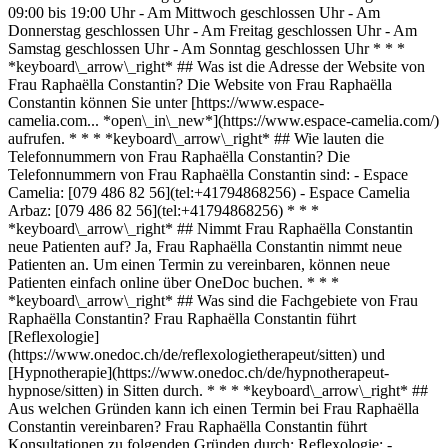
09:00 bis 19:00 Uhr - Am Mittwoch geschlossen Uhr - Am
Donnerstag geschlossen Uhr - Am Freitag geschlossen Uhr - Am
Samstag geschlossen Uhr - Am Sonntag geschlossen Uhr * * *
*keyboard\_arrow\_right* ## Was ist die Adresse der Website von
Frau Raphaëlla Constantin? Die Website von Frau Raphaëlla
Constantin können Sie unter [https://www.espace-
camelia.com... *open\_in\_new*](https://www.espace-camelia.com/)
aufrufen. * * * *keyboard\_arrow\_right* ## Wie lauten die
Telefonnummern von Frau Raphaëlla Constantin? Die
Telefonnummern von Frau Raphaëlla Constantin sind: - Espace
Camelia: [079 486 82 56](tel:+41794868256) - Espace Camelia
Arbaz: [079 486 82 56](tel:+41794868256) * * *
*keyboard\_arrow\_right* ## Nimmt Frau Raphaëlla Constantin
neue Patienten auf? Ja, Frau Raphaëlla Constantin nimmt neue
Patienten an. Um einen Termin zu vereinbaren, können neue
Patienten einfach online über OneDoc buchen. * * *
*keyboard\_arrow\_right* ## Was sind die Fachgebiete von Frau
Raphaëlla Constantin? Frau Raphaëlla Constantin führt
[Reflexologie]
(https://www.onedoc.ch/de/reflexologietherapeut/sitten) und
[Hypnotherapie](https://www.onedoc.ch/de/hypnotherapeut-
hypnose/sitten) in Sitten durch. * * * *keyboard\_arrow\_right* ##
Aus welchen Gründen kann ich einen Termin bei Frau Raphaëlla
Constantin vereinbaren? Frau Raphaëlla Constantin führt
Konsultationen zu folgenden Gründen durch: Reflexologie: -