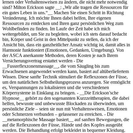
lernen oder Verhaltensweisen zu ändern, die nicht mehr notwendig
sind? Milton Erickson sagte __: „Wir alle tragen die Ressourcen für
ein gutes Leben in uns.“__ Machen Sie einen Schritt in Richtung
Veränderung. Ich möchte Ihnen dabei helfen, Ihre eigenen
Ressourcen zu entdecken und Ihren ganz persönlichen Weg zum
Wohlbefinden zu finden. Im Laufe der Zeit habe ich mich
weitergebildet, um Sie zu begleiten, wobei ich stets darauf bedacht
bin, Körper und Geist in den Mittelpunkt zu stellen, da ich der
Ansicht bin, dass ein ganzheitlicher Ansatz wichtig ist, damit alles in
Harmonie funktioniert (Emotionen, Gedanken, Umgebung). Von
der ASCA anerkannte Methoden, deren Kosten je nach Ihrem
Versicherungsvertrag erstattet werden - Die
__Fussreflexzonenmassage__, die vom Säugling bis zum
Erwachsenen angewendet werden kann, basiert auf altüberliefertem
Wissen. Diese sanfte Technik stimuliert die Reflexzonen der Füsse,
um den natürlichen Selbstheilungsprozess anzuregen. Sie ermöglicht
es, Verspannungen zu lokalisieren und die verschiedenen
Körpersysteme in Einklang zu bringen. - __Die Erickson’sche
Hypnose__ gehört zu den sogenannten Kurzzeittherapien, die dabei
helfen, bewusste und unbewusste Blockaden zu überwinden, um
persönliche Ziele – seien sie nun mit Verhaltensweisen, Emotionen
oder Schmerzen verbunden – gelassener zu erreichen. - Die
__metamorphische Massage basiert__ auf sanften Bewegungen, die
auf die Reflexzonen der Füsse, Hände und des Kopfes ausgeübt
werden. Die Behandlung erfolgt bekleidet in bequemer Kleidung.