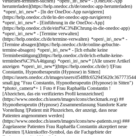
virtuellen-terminen-suchen) *open\_in\_new*
- [OneDoc-App
herunterladen](https://help.onedoc.ch/de/onedoc-app-herunterladen)
*open\_in\_new* - [In der OneDoc-App navigieren]
(https://help.onedoc.ch/de/in-der-onedoc-app-navigieren)
*open\_in\_new* - [Einführung in die OneDoc-App]
(https://help.onedoc.ch/de/einf%C3%BChrung-in-die-onedoc-app)
*open\_in\_new*
- [Termine verwalten]
(https://help.onedoc.ch/de/termine-verwalten) *open\_in\_new* -
[Termine absagen](https://help.onedoc.ch/de/online-gebuchte-
termine-absagen) *open\_in\_new* - [Ich erhalte keine
Terminbestätigung](https://help.onedoc.ch/de/ich-erhalte-keine-
terminbest%C3%A4tigung) *open\_in\_new* [Alle unsere Artikel
anzeigen *open\_in\_new*](https://help.onedoc.ch/de/) ![Frau
Constantin, Hypnotherapeutin (Hypnose) in Sitten]
(https://assets.onedoc.ch/images/users/d54f8fc652945620c36777
small.jpg "Frau Constantin, Hypnotherapeutin (Hypnose) in Sitten")
*photo\_camera*+ 1 Foto # Frau Raphaëlla Constantin !
[Abzeichen, das ein verifiziertes Profil kennzeichnet]
(https://www.onedoc.ch/assets/images/icons/checkmark.svg) ##
Hypnotherapeutin (Hypnose) Zusammenfassung Standorte Karte
Vorstellung ![Patient mit Pluszeichen, der anzeigt, dass neue
Patienten angenommen werden]
(https://www.onedoc.ch/assets/images/icons/new-patients.svg) ###
Zugelassene Patienten Frau Raphaëlla Constantin akzeptiert neue
Patienten ![Aktenkoffer-Symbol, das die Fachgebiete der