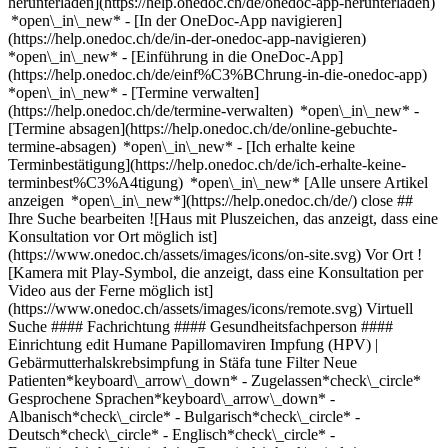
herunterladen](https://help.onedoc.ch/de/onedoc-app-herunterladen)
*open\_in\_new* - [In der OneDoc-App navigieren]
(https://help.onedoc.ch/de/in-der-onedoc-app-navigieren)
*open\_in\_new* - [Einführung in die OneDoc-App]
(https://help.onedoc.ch/de/einf%C3%BChrung-in-die-onedoc-app)
*open\_in\_new*
- [Termine verwalten](https://help.onedoc.ch/de/termine-verwalten) *open\_in\_new* - [Termine absagen](https://help.onedoc.ch/de/online-gebuchte-termine-absagen) *open\_in\_new* - [Ich erhalte keine Terminbestätigung](https://help.onedoc.ch/de/ich-erhalte-keine-terminbest%C3%A4tigung) *open\_in\_new* [Alle unsere Artikel anzeigen *open\_in\_new*](https://help.onedoc.ch/de/) close ## Ihre Suche bearbeiten ![Haus mit Pluszeichen, das anzeigt, dass eine Konsultation vor Ort möglich ist](https://www.onedoc.ch/assets/images/icons/on-site.svg) Vor Ort ![Kamera mit Play-Symbol, die anzeigt, dass eine Konsultation per Video aus der Ferne möglich ist](https://www.onedoc.ch/assets/images/icons/remote.svg) Virtuell Suche #### Fachrichtung #### Gesundheitsfachperson #### Einrichtung edit Humane Papillomaviren Impfung (HPV) | Gebärmutterhalskrebsimpfung in Stäfa tune Filter Neue Patienten*keyboard\_arrow\_down* - Zugelassen*check\_circle* Gesprochene Sprachen*keyboard\_arrow\_down* - Albanisch*check\_circle* - Bulgarisch*check\_circle* - Deutsch*check\_circle* - Englisch*check\_circle* - Französisch*check\_circle* - Georgisch*check\_circle* - Griechisch*check\_circle* - Hebräisch*check\_circle* - Italienisch*check\_circle* - Japanisch*check\_circle* - Kroatisch*check\_circle* - Litauisch*check\_circle* - Niederländisch*check\_circle* - Portugiesisch*check\_circle* - Rumänisch*check\_circle* - Russisch*check\_circle* - Rätoromanisch*check\_circle* - Serbisch*check\_circle* - Slowenisch*check\_circle* - Spanisch*check\_circle* - Türkisch*check\_circle* - Ukrainisch*check\_circle* - Ungarisch*check\_circle* Geschlecht*keyboard\_arrow\_down* - Weiblich*check\_circle* - Männlich*check\_circle* Netzwerk*keyboard\_arrow\_down* - Hirslanden*check\_circle* - ArgoMed*check\_circle* - mediX*check\_circle* - zmed*check\_circle* - zu:care*check\_circle* Verfügbarkeit*keyboard\_arrow\_down* - Heute*check\_circle* - In den nächsten 3 Tagen*check\_circle* - In den nächsten 7 Tagen*check\_circle* - In den nächsten 14 Tagen*check\_circle* # __Humane Papillomaviren Impfung (HPV) | Gebärmutterhalskrebsimpfung__ in __Stäfa__: Buchen Sie heute Ihren Termin online ## 1 Ergebnis in Stäfa [![Dr. Georg Fischer, Facharzt für Allgemeine Innere Medizin in Stäfa](https://assets.onedoc.ch/images/users/162cc5c43c3d05376ed65e2f60841f384e4061adccae9ec4bd811d69bf8cd9d0-small.png "Dr. Georg Fischer, Facharzt für Allgemeine Innere Medizin in Stäfa")](https://www.onedoc.ch/de/facharzt-fur-allgemeine-innere-medizin/stafa/pck8v/dr-georg-fischer) ### [Dr. Georg Fischer](https://www.onedoc.ch/de/facharzt-fur-allgemeine-innere-medizin/stafa/pck8v/dr-georg-fischer) ![Abzeichen, das ein verifiziertes Profil kennzeichnet](https://www.onedoc.ch/assets/images/icons/checkmark.svg) [Facharzt für Allgemeine Innere Medizin](https://www.onedoc.ch/de/facharzt-fur-allgemeine-innere-medizin/stafa) [Praxis Kirchbühl AG (Stäfa)](https://www.onedoc.ch/de/gruppenpraxis/stafa/e5nx/praxis-kirchbuhl-ag-stafa) Schmittenbachstrasse 18 8712 Stäfa ![Patient mit Pluszeichen, der anzeigt, dass neue Patienten angenommen werden](https://www.onedoc.ch/assets/images/icons/new-patients.svg)Akzeptiert neue Patienten [Termin buchen](https://www.onedoc.ch/de/facharzt-fur-allgemeine-innere-medizin/stafa/pck8v/dr-georg-fischer) Expertisen: Humane Papillomaviren Impfung (HPV) | Gebärmutterhalskrebsimpfung, [Verkehrsmedizinische Kontrolluntersuchung STUFE 1](https://www.onedoc.ch/de/verkehrsmedizinische-kontrolluntersuchung-stufe-1/stafa), [Verkehrsmedizinische Kontrolluntersuchung STUFE 2](https://www.onedoc.ch/de/verkehrsmedizinische-kontrolluntersuchung-stufe-2/stafa)Mehr anzeigen *chevron\_left* Di. 04 Aug. *chevron\_right* Mehr Termine anzeigen *error\_outline* Beim Laden der Verfügbarkeiten ist ein Fehler aufgetreten [Erneut versuchen](https://www.onedoc.ch) Expertisen: Humane Papillomaviren Impfung (HPV) | Gebärmutterhalskrebsimpfung, [Verkehrsmedizinische Kontrolluntersuchung STUFE 1](https://www.onedoc.ch/de/verkehrsmedizinische-kontrolluntersuchung-stufe-1/stafa), [Verkehrsmedizinische Kontrolluntersuchung STUFE 2](https://www.onedoc.ch/de/verkehrsmedizinische-kontrolluntersuchung-stufe-2/stafa)Mehr anzeigen ## __Humane Papillomaviren Impfung (HPV) | Gebärmutterhalskrebsimpfung__ in der Umgebung von __Stäfa__: Andere Gesundheitsfachpersonen können Online gebucht werden [![Dr. Alessandro Violi, Hausarzt (Allgemeinmedizin) in Uerikon](https://assets.onedoc.ch/images/users/62b189bc66744dca3a80b3215e00f547db1ddc3be492849e0b0de1c2c4c6daaf-small.jpg "Dr. Alessandro Violi, Hausarzt (Allgemeinmedizin) in Uerikon")](https://www.onedoc.ch/de/hausarzt-allgemeinmedizin/uerikon/pcv6a/dr-alessandro-violi) ### [Dr. Alessandro Violi](https://www.onedoc.ch/de/hausarzt-allgemeinmedizin/uerikon/pcv6a/dr-alessandro-violi) ![Abzeichen, das ein verifiziertes Profil kennzeichnet](https://www.onedoc.ch/assets/images/icons/checkmark.svg) [Hausarzt (Allgemeinmedizin)](https://www.onedoc.ch/de/hausarzt-allgemeinmedizin/uerikon) [Gerbi Praxis](https://www.onedoc.ch/de/medizinische-praxis/uerikon/ebchu/gerbi-praxis) Gerbi 10 8713 Uerikon ![Patient mit Pluszeichen, der anzeigt, dass neue Patienten angenommen werden](https://www.onedoc.ch/assets/images/icons/new-patients.svg)Akzeptiert neue Patienten [Termin buchen](https://www.onedoc.ch/de/hausarzt-allgemeinmedizin/uerikon/pcv6a/dr-alessandro-violi) Expertisen:[Humane Papillomaviren Impfung (HPV) | Gebärmutterhalskrebsimpfung](https://www.onedoc.ch/de/humane-papillomaviren-impfung-hpv-gebarmutterhalskrebsimpfung/uerikon), [Verhütungspille | Antibabypille](https://www.onedoc.ch/de/verhutungspille-antibabypille/uerikon), [Verhütung](https://www.onedoc.ch/de/verhutung/uerikon), [Sexuell übertragbare Krankheiten | Sexuell übertragbare Infektionen (STD/STI)](https://www.onedoc.ch/de/sexuell-ubertragbare-krankheiten-sexuell-ubertragbare-infektionen-std-sti/uerikon), [Wechseljahre | Menopause](https://www.onedoc.ch/de/wechseljahre-menopause/uerikon), [Vaginalpilz](https://www.onedoc.ch/de/vaginalpilz/uerikon), [Schwangerschaftsvorsorge | Schwangerschaftsuntersuchung](https://www.onedoc.ch/de/schwangerschaftsvorsorge-schwangerschaftsuntersuchung/uerikon), [Harnwegsinfektion | Zystitis | Blasenentzündung](https://www.onedoc.ch/de/harnwegsinfektion-zystitis-blasenentzundung/uerikon)Mehr anzeigen *chevron\_left* Di. 04 Aug. *chevron\_right* Mehr Termine anzeigen *error\_outline* Beim Laden der Verfügbarkeiten ist ein Fehler aufgetreten [Erneut versuchen](https://www.onedoc.ch) Expertisen:[Humane Papillomaviren Impfung (HPV) | Gebärmutterhalskrebsimpfung](https://www.onedoc.ch/de/humane-papillomaviren-impfung-hpv-gebarmutterhalskrebsimpfung/uerikon), [Verhütungspille | Antibabypille](https://www.onedoc.ch/de/verhutungspille-antibabypille/uerikon), [Verhütung](https://www.onedoc.ch/de/verhutung/uerikon), [Sexuell übertragbare Krankheiten | Sexuell übertragbare Infektionen (STD/STI)](https://www.onedoc.ch/de/sexuell-ubertragbare-krankheiten-sexuell-ubertragbare-infektionen-std-sti/uerikon), [Wechseljahre | Menopause](https://www.onedoc.ch/de/wechseljahre-menopause/uerikon), [Vaginalpilz](https://www.onedoc.ch/de/vaginalpilz/uerikon), [Schwangerschaftsvorsorge | Schwangerschaftsuntersuchung](https://www.onedoc.ch/de/schwangerschaftsvorsorge-schwangerschaftsuntersuchung/uerikon), [Harnwegsinfektion | Zystitis | Blasenentzündung](https://www.onedoc.ch/de/harnwegsinfektion-zystitis-blasenentzundung/uerikon)Mehr anzeigen [![Dr. med. Stefanie Kohli, Fachärztin für Allgemeine Innere Medizin in Rapperswil-Jona](https://assets.onedoc.ch/images/users/da83a555a75b2d4b19a8bfe25fc5a35610766cb2b81e6ea9e20ecc2b249a47f8-small.png "Dr. med. Stefanie Kohli, Fachärztin für Allgemeine Innere Medizin in Rapperswil-Jona")](https://www.onedoc.ch/de/facharztin-fur-allgemeine-innere-medizin/rapperswil-jona/pbc10/dr-med-stefanie-kohli) ### [Dr. med. Stefanie Kohli](https://www.onedoc.ch/de/facharztin-fur-allgemeine-innere-medizin/rapperswil-jona/pbc10/dr-med-stefanie-kohli) ![Abzeichen, das ein verifiziertes Profil kennzeichnet](https://www.onedoc.ch/assets/images/icons/checkmark.svg) [Fachärztin für Allgemeine Innere Medizin](https://www.onedoc.ch/de/facharzt-fur-allgemeine-innere-medizin/rapperswil-jona) [rappjmed AG](https://www.onedoc.ch/de/medizinisches-zentrum/rapperswil-jona/eos6/rappjmed-ag) Allmeindstrasse 5 8645 Rapperswil-Jona ![Patient mit Minuszeichen, der anzeigt, dass keine neuen Patienten angenommen werden](https://www.onedoc.ch/assets/images/icons/no-new-patients.svg)Akzeptiert keine neuen Patienten [Termin buchen](https://www.onedoc.ch/de/facharztin-fur-allgemeine-innere-medizin/rapperswil-jona/pbc10/dr-med-stefanie-kohli) Expertisen:[Humane Papillomaviren Impfung (HPV) | Gebärmutterhalskrebsimpfung](https://www.onedoc.ch/de/humane-papillomaviren-impfung-hpv-gebarmutterhalskrebsimpfung/rapperswil-jona), [Vorsorgeuntersuchung | Check up](https://www.onedoc.ch/de/vorsorgeuntersuchung-check-up/rapperswil-jona), [Reiseberatung](https://www.onedoc.ch/de/reiseberatung/rapperswil-jona), [Blutentnahme für Check up | Blutanalyse für Check up](https://www.onedoc.ch/de/blutentnahme-fur-check-up-blutanalyse-fur-check-up/rapperswil-jona), [Tauglichkeitsuntersuchung für das Sporttauchen](https://www.onedoc.ch/de/tauglichkeitsuntersuchung-fur-das-sporttauchen/rapperswil-jona), [Herz-Kreislauf-Prävention | CardioCheck](https://www.onedoc.ch/de/herz-kreislauf-pravention-cardiocheck/rapperswil-jona), [Funktionelle Medizin](https://www.onedoc.ch/de/funktionelle-medizin/rapperswil-jona), [Harnwegsinfektion | Zystitis | Blasenentzündung](https://www.onedoc.ch/de/harnwegsinfektion-zystitis-blasenentzundung/rapperswil-jona), [Messung des Eisenspiegels | Ferritin](https://www.onedoc.ch/de/messung-des-eisenspiegels-ferritin/rapperswil-jona), [Messung des Cholesterinspiegels | Blutfettwerte messen](https://www.onedoc.ch/de/messung-des-ch