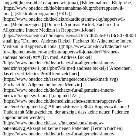
-allgemeine-innere-medizin/rapperswil-jona/pbrr7/dr-med-andreas-bickel) Expertisen:[Humane Papillomaviren Impfung (HPV) | Gebärmutterhalskrebsimpfung](https://www.onedoc.ch/de/humane-papillomaviren-impfung-hpv-gebarmutterhalskrebsimpfung/rapperswil-jona), [Vorsorgeuntersuchung | Check up](https://www.onedoc.ch/de/vorsorgeuntersuchung-check-up/rapperswil-jona), [Reiseberatung](https://www.onedoc.ch/de/reiseberatung/rapperswil-jona), [Blutentnahme für Check up | Blutanalyse für Check up](https://www.onedoc.ch/de/blutentnahme-fur-check-up-blutanalyse-fur-check-up/rapperswil-jona), [Tauglichkeitsuntersuchung für das Sporttauchen](https://www.onedoc.ch/de/tauglichkeitsuntersuchung-fur-das-sporttauchen/rapperswil-jona), [Herz-Kreislauf-Prävention | CardioCheck](https://www.onedoc.ch/de/herz-kreislauf-pravention-cardiocheck/rapperswil-jona), [Funktionelle Medizin](https://www.onedoc.ch/de/funktionelle-medizin/rapperswil-jona), [Harnwegsinfektion | Zystitis | Blasenentzündung](https://www.onedoc.ch/de/harnwegsinfektion-zystitis-blasenentzundung/rapperswil-jona), [Messung des Eisenspiegels | Ferritin](https://www.onedoc.ch/de/messung-des-eisenspiegels-ferritin/rapperswil-jona), [Messung des Cholesterinspiegels | Blutfettwerte messen](https://www.onedoc.ch/de/messung-des-cholesterinspiegels-blutfettwerte-messen/rapperswil-jona), [Grippeimpfung](https://www.onedoc.ch/de/grippeimpfung/rapperswil-jona), [Langzeitblutzuckermessung | Langzeitglukose | HbA1c](https://www.onedoc.ch/de/langzeitblutzuckermessung-langzeitglukose-hba1c/rapperswil-jona), [Blutentnahme | Blutprobe](https://www.onedoc.ch/de/blutentnahme-blutprobe/rapperswil-jona), [Elektrokardiogramm (EKG)](https://www.onedoc.ch/de/elektrokardiogramm-ekg/rapperswil-jona)Mehr anzeigen Expertisen:[Humane Papillomaviren Impfung (HPV) | Gebärmutterhalskrebsimpfung](https://www.onedoc.ch/de/humane-papillomaviren-impfung-hpv-gebarmutterhalskrebsimpfung/rapperswil-jona), [Vorsorgeuntersuchung | Check up](https://www.onedoc.ch/de/vorsorgeuntersuchung-check-up/rapperswil-jona), [Reiseberatung](https://www.onedoc.ch/de/reiseberatung/rapperswil-jona), [Blutentnahme für Check up | Blutanalyse für Check up](https://www.onedoc.ch/de/blutentnahme-fur-check-up-blutanalyse-fur-check-up/rapperswil-jona), [Tauglichkeitsuntersuchung für das Sporttauchen](https://www.onedoc.ch/de/tauglichkeitsuntersuchung-fur-das-sporttauchen/rapperswil-jona), [Herz-Kreislauf-Prävention | CardioCheck](https://www.onedoc.ch/de/herz-kreislauf-pravention-cardiocheck/rapperswil-jona), [Funktionelle Medizin](https://www.onedoc.ch/de/funktionelle-medizin/rapperswil-jona), [Harnwegsinfektion | Zystitis | Blasenentzündung](https://www.onedoc.ch/de/harnwegsinfektion-zystitis-blasenentzundung/rapperswil-jona), [Messung des Eisenspiegels | Ferritin](https://www.onedoc.ch/de/messung-des-eisenspiegels-ferritin/rapperswil-jona), [Messung des Cholesterinspiegels | Blutfettwerte messen](https://www.onedoc.ch/de/messung-des-cholesterinspiegels-blutfettwerte-messen/rapperswil-jona), [Grippeimpfung](https://www.onedoc.ch/de/grippeimpfung/rapperswil-jona), [Langzeitblutzuckermessung | Langzeitglukose | HbA1c](https://www.onedoc.ch/de/langzeitblutzuckermessung-langzeitglukose-hba1c/rapperswil-jona), [Blutentnahme | Blutprobe](https://www.onedoc.ch/de/blutentnahme-blutprobe/rapperswil-jona), [Elektrokardiogramm (EKG)](https://www.onedoc.ch/de/elektrokardiogramm-ekg/rapperswil-jona)Mehr anzeigen [![Dipl. Ärztin Sevdjane Halili Mustafa, Fachärztin für Allgemeine Innere Medizin in Rapperswil-Jona](https://assets.onedoc.ch/images/users/f5b22681a9c4c885ab4952fb0ab9f3aef0de67a9fd772914eebcfd8180fef7a5-small.jpg "Dipl. Ärztin Sevdjane Halili Mustafa, Fachärztin für Allgemeine Innere Medizin in Rapperswil-Jona")](https://www.onedoc.ch/de/facharztin-fur-allgemeine-innere-medizin/rapperswil-jona/pbcyq/dipl-arzt-sevdjane-halili-mustafa) ### [Dipl. Ärztin Sevdjane Halili Mustafa](https://www.onedoc.ch/de/facharztin-fur-allgemeine-innere-medizin/rapperswil-jona/pbcyq/dipl-arzt-sevdjane-halili-mustafa) ![Abzeichen, das ein verifiziertes Profil kennzeichnet](https://www.onedoc.ch/assets/images/icons/checkmark.svg) [Fachärztin für Allgemeine Innere Medizin](https://www.onedoc.ch/de/facharzt-fur-allgemeine-innere-medizin/rapperswil-jona) [rappjmed AG](https://www.onedoc.ch/de/medizinisches-zentrum/rapperswil-jona/eos6/rappjmed-ag) Allmeindstrasse 5 8645 Rapperswil-Jona ![Patient mit Minuszeichen, der anzeigt, dass keine neuen Patienten angenommen werden](https://www.onedoc.ch/assets/images/icons/no-new-patients.svg)Akzeptiert keine neuen Patienten [Termin buchen](https://www.onedoc.ch/de/facharztin-fur-allgemeine-innere-medizin/rapperswil-jona/pbcyq/dipl-arzt-sevdjane-halili-mustafa) Expertisen:[Humane Papillomaviren Impfung (HPV) | Gebärmutterhalskrebsimpfung](https://www.onedoc.ch/de/humane-papillomaviren-impfung-hpv-gebarmutterhalskrebsimpfung/rapperswil-jona), [Vorsorgeuntersuchung | Check up](https://www.onedoc.ch/de/vorsorgeuntersuchung-check-up/rapperswil-jona), [Reiseberatung](https://www.onedoc.ch/de/reiseberatung/rapperswil-jona), [Blutentnahme für Check up | Blutanalyse für Check up](https://www.onedoc.ch/de/blutentnahme-fur-check-up-blutanalyse-fur-check-up/rapperswil-jona), [Tauglichkeitsuntersuchung für das Sporttauchen](https://www.onedoc.ch/de/tauglichkeitsuntersuchung-fur-das-sporttauchen/rapperswil-jona), [Herz-Kreislauf-Prävention | CardioCheck](https://www.onedoc.ch/de/herz-kreislauf-pravention-cardiocheck/rapperswil-jona), [Funktionelle Medizin](https://www.onedoc.ch/de/funktionelle-medizin/rapperswil-jona), [Harnwegsinfektion | Zystitis | Blasenentzündung](https://www.onedoc.ch/de/harnwegsinfektion-zystitis-blasenentzundung/rapperswil-jona), [Messung des Eisenspiegels | Ferritin](https://www.onedoc.ch/de/messung-des-eisenspiegels-ferritin/rapperswil-jona), [Messung des Cholesterinspiegels | Blutfettwerte messen](https://www.onedoc.ch/de/messung-des-cholesterinspiegels-blutfettwerte-messen/rapperswil-jona), [Grippeimpfung](https://www.onedoc.ch/de/grippeimpfung/rapperswil-jona), [Langzeitblutzuckermessung | Langzeitglukose | HbA1c](https://www.onedoc.ch/de/langzeitblutzuckermessung-langzeitglukose-hba1c/rapperswil-jona), [Blutentnahme | Blutprobe](https://www.onedoc.ch/de/blutentnahme-blutprobe/rapperswil-jona), [Elektrokardiogramm (EKG)](https://www.onedoc.ch/de/elektrokardiogramm-ekg/rapperswil-jona)Mehr anzeigen Expertisen:[Humane Papillomaviren Impfung (HPV) | Gebärmutterhalskrebsimpfung](https://www.onedoc.ch/de/humane-papillomaviren-impfung-hpv-gebarmutterhalskrebsimpfung/rapperswil-jona), [Vorsorgeuntersuchung | Check up](https://www.onedoc.ch/de/vorsorgeuntersuchung-check-up/rapperswil-jona), [Reiseberatung](https://www.onedoc.ch/de/reiseberatung/rapperswil-jona), [Blutentnahme für Check up | Blutanalyse für Check up](https://www.onedoc.ch/de/blutentnahme-fur-check-up-blutanalyse-fur-check-up/rapperswil-jona), [Tauglichkeitsuntersuchung für das Sporttauchen](https://www.onedoc.ch/de/tauglichkeitsuntersuchung-fur-das-sporttauchen/rapperswil-jona), [Herz-Kreislauf-Prävention | CardioCheck](https://www.onedoc.ch/de/herz-kreislauf-pravention-cardiocheck/rapperswil-jona), [Funktionelle Medizin](https://www.onedoc.ch/de/funktionelle-medizin/rapperswil-jona), [Harnwegsinfektion | Zystitis | Blasenentzündung](https://www.onedoc.ch/de/harnwegsinfektion-zystitis-blasenentzundung/rapperswil-jona), [Messung des Eisenspiegels | Ferritin](https://www.onedoc.ch/de/messung-des-eisenspiegels-ferritin/rapperswil-jona), [Messung des Cholesterinspiegels | Blutfettwerte messen](https://www.onedoc.ch/de/messung-des-cholesterinspiegels-blutfettwerte-messen/rapperswil-jona), [Grippeimpfung](https://www.onedoc.ch/de/grippeimpfung/rapperswil-jona), [Langzeitblutzuckermessung | Langzeitglukose | HbA1c](https://www.onedoc.ch/de/langzeitblutzuckermessung-langzeitglukose-hba1c/rapperswil-jona), [Blutentnahme | Blutprobe](https://www.onedoc.ch/de/blutentnahme-blutprobe/rapperswil-jona), [Elektrokardiogramm (EKG)](https://www.onedoc.ch/de/elektrokardiogramm-ekg/rapperswil-jona)Mehr anzeigen [![Dr. med. Lisa-Marie Wille, Assistenzärztin Gynäkologie und Geburtshilfe in Horgen](https://assets.onedoc.ch/images/users/b1816883c898a5aee047a60ef2b2ac14ea097afef5a2f08b4f62f28c7e84fbe1-small.jpg "Dr. med. Lisa-Marie Wille, Assistenzärztin Gynäkologie und Geburtshilfe in Horgen")](https://www.onedoc.ch/de/gynakologin-frauenarztin-und-geburtshelferin/horgen/pc2t1/dr-med-lisa-marie-wille) ### [Dr. med. Lisa-Marie Wille](https://www.onedoc.ch/de/gynakologin-frauenarztin-und-geburtshelferin/horgen/pc2t1/dr-med-lisa-marie-wille) ![Abzeichen, das ein verifiziertes Profil kennzeichnet](https://www.onedoc.ch/assets/images/icons/checkmark.svg) [Assistenzärztin Gynäkologie und Geburtshilfe](https://www.onedoc.ch/de/gynakologe-frauenarzt-und-geburtshelfer/horgen) [gynpoint Horgen](https://www.onedoc.ch/de/medizinische-praxis/horgen/ebdi5/gynpoint-horgen) Seestrasse 126 8810 Horgen ![Patient mit Pluszeichen, der anzeigt, dass neue Patienten angenommen werden](https://www.onedoc.ch/assets/images/icons/new-patients.svg)Akzeptiert neue Patienten [Termin buchen](https://www.onedoc.ch/de/gynakologin-frauenarztin-und-geburtshelferin/horgen/pc2t1/dr-med-lisa-marie-wille) Expertisen:[Humane Papillomaviren Impfung (HPV) | Gebärmutterhalskrebsimpfung](https://www.onedoc.ch/de/humane-papillomaviren-impfung-hpv-gebarmutterhalskrebsimpfung/horgen), [Bestimmung des Vitamin-D-Spiegels](https://www.onedoc.ch/de/bestimmung-des-vitamin-d-spiegels/horgen), [Die Pille danach](https://www.onedoc.ch/de/die-pille-danach/horgen), [Gestationsdiabetes | Schwangerschaftsdiabetes](https://www.onedoc.ch/de/gestationsdiabetes-schwangerschaftsdiabetes/horgen), [Gynäkologischer Notfall | Notfall Frauenarzt](https://www.onedoc.ch/de/gynakologischer-notfall-notfall-frauenarzt/horgen), [Harnwegsinfektion | Zystitis | Blasenentzündung](https://www.onedoc.ch/de/harnwegsinfektion