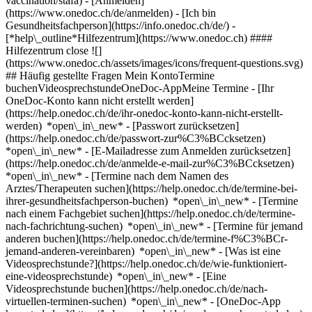
vaccination/stafa)
- [Anmelden]
(https://www.onedoc.ch/de/anmelden) - [Ich bin
Gesundheitsfachperson](https://info.onedoc.ch/de/)
-
[*help\_outline*Hilfezentrum](https://www.onedoc.ch) ####
Hilfezentrum close ![]
(https://www.onedoc.ch/assets/images/icons/frequent-questions.svg)
## Häufig gestellte Fragen Mein KontoTermine
buchenVideosprechstundeOneDoc-AppMeine Termine - [Ihr
OneDoc-Konto kann nicht erstellt werden]
(https://help.onedoc.ch/de/ihr-onedoc-konto-kann-nicht-erstellt-
werden) *open\_in\_new* - [Passwort zurücksetzen]
(https://help.onedoc.ch/de/passwort-zur%C3%BCcksetzen)
*open\_in\_new* - [E-Mailadresse zum Anmelden zurücksetzen]
(https://help.onedoc.ch/de/anmelde-e-mail-zur%C3%BCcksetzen)
*open\_in\_new*
- [Termine nach dem Namen des
Arztes/Therapeuten suchen](https://help.onedoc.ch/de/termine-bei-
ihrer-gesundheitsfachperson-buchen) *open\_in\_new* - [Termine
nach einem Fachgebiet suchen](https://help.onedoc.ch/de/termine-
nach-fachrichtung-suchen) *open\_in\_new* - [Termine für jemand
anderen buchen](https://help.onedoc.ch/de/termine-f%C3%BCr-
jemand-anderen-vereinbaren) *open\_in\_new*
- [Was ist eine
Videosprechstunde?](https://help.onedoc.ch/de/wie-funktioniert-
eine-videosprechstunde) *open\_in\_new* - [Eine
Videosprechstunde buchen](https://help.onedoc.ch/de/nach-
virtuellen-terminen-suchen) *open\_in\_new*
- [OneDoc-App