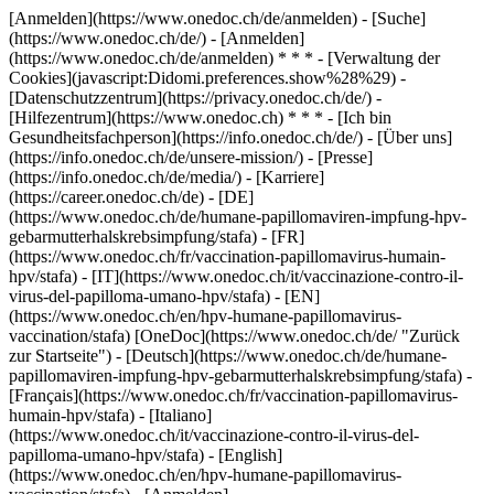
[Anmelden](https://www.onedoc.ch/de/anmelden) - [Suche]
(https://www.onedoc.ch/de/) - [Anmelden]
(https://www.onedoc.ch/de/anmelden) * * * - [Verwaltung der
Cookies](javascript:Didomi.preferences.show%28%29) -
[Datenschutzzentrum](https://privacy.onedoc.ch/de/) -
[Hilfezentrum](https://www.onedoc.ch) * * * - [Ich bin
Gesundheitsfachperson](https://info.onedoc.ch/de/) - [Über uns]
(https://info.onedoc.ch/de/unsere-mission/) - [Presse]
(https://info.onedoc.ch/de/media/) - [Karriere]
(https://career.onedoc.ch/de)
- [DE]
(https://www.onedoc.ch/de/humane-papillomaviren-impfung-hpv-
gebarmutterhalskrebsimpfung/stafa) - [FR]
(https://www.onedoc.ch/fr/vaccination-papillomavirus-humain-
hpv/stafa) - [IT](https://www.onedoc.ch/it/vaccinazione-contro-il-
virus-del-papilloma-umano-hpv/stafa) - [EN]
(https://www.onedoc.ch/en/hpv-humane-papillomavirus-
vaccination/stafa) [OneDoc](https://www.onedoc.ch/de/ "Zurück
zur Startseite") - [Deutsch](https://www.onedoc.ch/de/humane-
papillomaviren-impfung-hpv-gebarmutterhalskrebsimpfung/stafa) -
[Français](https://www.onedoc.ch/fr/vaccination-papillomavirus-
humain-hpv/stafa) - [Italiano]
(https://www.onedoc.ch/it/vaccinazione-contro-il-virus-del-
papilloma-umano-hpv/stafa) - [English]
(https://www.onedoc.ch/en/hpv-humane-papillomavirus-