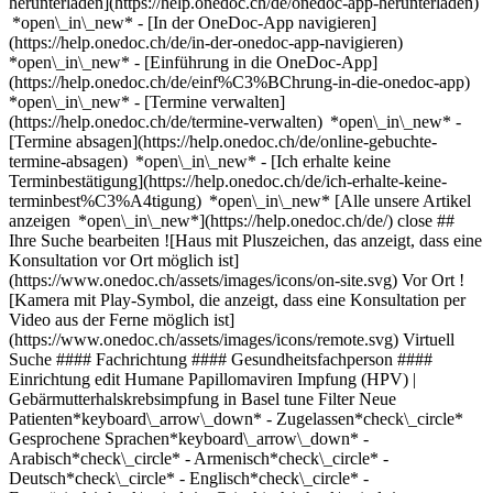
herunterladen](https://help.onedoc.ch/de/onedoc-app-herunterladen)
*open\_in\_new* - [In der OneDoc-App navigieren]
(https://help.onedoc.ch/de/in-der-onedoc-app-navigieren)
*open\_in\_new* - [Einführung in die OneDoc-App]
(https://help.onedoc.ch/de/einf%C3%BChrung-in-die-onedoc-app)
*open\_in\_new*
- [Termine verwalten](https://help.onedoc.ch/de/termine-verwalten) *open\_in\_new* - [Termine absagen](https://help.onedoc.ch/de/online-gebuchte-termine-absagen) *open\_in\_new* - [Ich erhalte keine Terminbestätigung](https://help.onedoc.ch/de/ich-erhalte-keine-terminbest%C3%A4tigung) *open\_in\_new* [Alle unsere Artikel anzeigen *open\_in\_new*](https://help.onedoc.ch/de/) close ## Ihre Suche bearbeiten ![Haus mit Pluszeichen, das anzeigt, dass eine Konsultation vor Ort möglich ist](https://www.onedoc.ch/assets/images/icons/on-site.svg) Vor Ort ![Kamera mit Play-Symbol, die anzeigt, dass eine Konsultation per Video aus der Ferne möglich ist](https://www.onedoc.ch/assets/images/icons/remote.svg) Virtuell Suche #### Fachrichtung #### Gesundheitsfachperson #### Einrichtung edit Humane Papillomaviren Impfung (HPV) | Gebärmutterhalskrebsimpfung in Basel tune Filter Neue Patienten*keyboard\_arrow\_down* - Zugelassen*check\_circle* Gesprochene Sprachen*keyboard\_arrow\_down* - Arabisch*check\_circle* - Armenisch*check\_circle* - Deutsch*check\_circle* - Englisch*check\_circle* - Französisch*check\_circle* - Griechisch*check\_circle* - Italienisch*check\_circle* - Kroatisch*check\_circle* - Kurdisch*check\_circle* - Luxemburgisch*check\_circle* - Polnisch*check\_circle* - Portugiesisch*check\_circle* - Russisch*check\_circle* - Slowakisch*check\_circle* - Spanisch*check\_circle* - Tschechisch*check\_circle* - Türkisch*check\_circle* - Ungarisch*check\_circle* Geschlecht*keyboard\_arrow\_down* - Weiblich*check\_circle* - Männlich*check\_circle* Netzwerk*keyboard\_arrow\_down* - Medbase*check\_circle* Verfügbarkeit*keyboard\_arrow\_down* - Heute*check\_circle* - In den nächsten 3 Tagen*check\_circle* - In den nächsten 7 Tagen*check\_circle* - In den nächsten 14 Tagen*check\_circle* # __Humane Papillomaviren Impfung (HPV) | Gebärmutterhalskrebsimpfung__ in __Basel__: Buchen Sie heute Ihren Termin online ## 13 Ergebnisse in Basel [![Dr. med. Letizia Cardone, Hausärztin (Allgemeinmedizinerin) in Basel](https://assets.onedoc.ch/images/users/fe9bde9267f828e082d90c0395ecef1c87989b73a6b241fbec3858fa3790ce08-small.jpg "Dr. med. Letizia Cardone, Hausärztin (Allgemeinmedizinerin) in Basel")](https://www.onedoc.ch/de/hausarztin-allgemeinmedizinerin/basel/pcv8y/dr-med-letizia-cardone) ### [Dr. med. Letizia Cardone](https://www.onedoc.ch/de/hausarztin-allgemeinmedizinerin/basel/pcv8y/dr-med-letizia-cardone) ![Abzeichen, das ein verifiziertes Profil kennzeichnet](https://www.onedoc.ch/assets/images/icons/checkmark.svg) [Hausärztin (Allgemeinmedizinerin)](https://www.onedoc.ch/de/hausarzt-allgemeinmedizin/basel) [Baselmed AG - Hausarzt & Notfallpraxis](https://www.onedoc.ch/de/gruppenpraxis/basel/erj7/baselmed-ag-hausarzt-notfallpraxis) Greifengasse 11 4058 Basel ![Patient mit Pluszeichen, der anzeigt, dass neue Patienten angenommen werden](https://www.onedoc.ch/assets/images/icons/new-patients.svg)Akzeptiert neue Patienten [Termin buchen](https://www.onedoc.ch/de/hausarztin-allgemeinmedizinerin/basel/pcv8y/dr-med-letizia-cardone) Expertisen: Humane Papillomaviren Impfung (HPV) | Gebärmutterhalskrebsimpfung, [Blutentnahme für Check up | Blutanalyse für Check up](https://www.onedoc.ch/de/blutentnahme-fur-check-up-blutanalyse-fur-check-up/basel), [Vorsorgeuntersuchung | Check up](https://www.onedoc.ch/de/vorsorgeuntersuchung-check-up/basel), [Blutentnahme | Blutprobe](https://www.onedoc.ch/de/blutentnahme-blutprobe/basel), [Messung des Blutdrucks](https://www.onedoc.ch/de/messung-des-blutdrucks/basel), [Messung des Cholesterinspiegels | Blutfettwerte messen](https://www.onedoc.ch/de/messung-des-cholesterinspiegels-blutfettwerte-messen/basel), [C-reaktives Protein (CRP) | CRP-Test](https://www.onedoc.ch/de/c-reaktives-protein-crp-crp-test/basel), [Impfberatung](https://www.onedoc.ch/de/impfberatung/basel), [Grippeimpfung](https://www.onedoc.ch/de/grippeimpfung/basel), [Grippe | Influenza | Grippesymptome | Schnupfen](https://www.onedoc.ch/de/grippe-influenza-grippesymptome-schnupfen/basel)Mehr anzeigen *chevron\_left* Mo. 03 Aug. *chevron\_right* Mehr Termine anzeigen *error\_outline* Beim Laden der Verfügbarkeiten ist ein Fehler aufgetreten [Erneut versuchen](https://www.onedoc.ch) Expertisen: Humane Papillomaviren Impfung (HPV) | Gebärmutterhalskrebsimpfung, [Blutentnahme für Check up | Blutanalyse für Check up](https://www.onedoc.ch/de/blutentnahme-fur-check-up-blutanalyse-fur-check-up/basel), [Vorsorgeuntersuchung | Check up](https://www.onedoc.ch/de/vorsorgeuntersuchung-check-up/basel), [Blutentnahme | Blutprobe](https://www.onedoc.ch/de/blutentnahme-blutprobe/basel), [Messung des Blutdrucks](https://www.onedoc.ch/de/messung-des-blutdrucks/basel), [Messung des Cholesterinspiegels | Blutfettwerte messen](https://www.onedoc.ch/de/messung-des-cholesterinspiegels-blutfettwerte-messen/basel), [C-reaktives Protein (CRP) | CRP-Test](https://www.onedoc.ch/de/c-reaktives-protein-crp-crp-test/basel), [Impfberatung](https://www.onedoc.ch/de/impfberatung/basel), [Grippeimpfung](https://www.onedoc.ch/de/grippeimpfung/basel), [Grippe | Influenza | Grippesymptome | Schnupfen](https://www.onedoc.ch/de/grippe-influenza-grippesymptome-schnupfen/basel)Mehr anzeigen [![Dr. med. Oliver Maric, Hausarzt (Allgemeinmedizin) in Basel](https://assets.onedoc.ch/images/users/7056cfefd4051fe104d91f780893d1b79db4450a669e5e49b492ce995147ba9f-small.png "Dr. med. Oliver Maric, Hausarzt (Allgemeinmedizin) in Basel")](https://www.onedoc.ch/de/hausarzt-allgemeinmedizin/basel/p2gt/dr-med-oliver-maric) ### [Dr. med. Oliver Maric](https://www.onedoc.ch/de/hausarzt-allgemeinmedizin/basel/p2gt/dr-med-oliver-maric) ![Abzeichen, das ein verifiziertes Profil kennzeichnet](https://www.onedoc.ch/assets/images/icons/checkmark.svg) [Hausarzt (Allgemeinmedizin)](https://www.onedoc.ch/de/hausarzt-allgemeinmedizin/basel) [Baselmed AG - Hausarzt & Notfallpraxis](https://www.onedoc.ch/de/gruppenpraxis/basel/erj7/baselmed-ag-hausarzt-notfallpraxis) Greifengasse 11 4058 Basel ![Patient mit Pluszeichen, der anzeigt, dass neue Patienten angenommen werden](https://www.onedoc.ch/assets/images/icons/new-patients.svg)Akzeptiert neue Patienten [Termin buchen](https://www.onedoc.ch/de/hausarzt-allgemeinmedizin/basel/p2gt/dr-med-oliver-maric) Expertisen: Humane Papillomaviren Impfung (HPV) | Gebärmutterhalskrebsimpfung, [Blutentnahme | Blutprobe](https://www.onedoc.ch/de/blutentnahme-blutprobe/basel), [Messung des Blutdrucks](https://www.onedoc.ch/de/messung-des-blutdrucks/basel), [Vorsorgeuntersuchung | Check up](https://www.onedoc.ch/de/vorsorgeuntersuchung-check-up/basel), [Messung des Cholesterinspiegels | Blutfettwerte messen](https://www.onedoc.ch/de/messung-des-cholesterinspiegels-blutfettwerte-messen/basel), [Blutentnahme für Check up | Blutanalyse für Check up](https://www.onedoc.ch/de/blutentnahme-fur-check-up-blutanalyse-fur-check-up/basel), [C-reaktives Protein (CRP) | CRP-Test](https://www.onedoc.ch/de/c-reaktives-protein-crp-crp-test/basel), [Impfberatung](https://www.onedoc.ch/de/impfberatung/basel), [Grippeimpfung](https://www.onedoc.ch/de/grippeimpfung/basel), [Grippe | Influenza | Grippesymptome | Schnupfen](https://www.onedoc.ch/de/grippe-influenza-grippesymptome-schnupfen/basel)Mehr anzeigen *chevron\_left* Mo. 03 Aug. *chevron\_right* Mehr Termine anzeigen *error\_outline* Beim Laden der Verfügbarkeiten ist ein Fehler aufgetreten [Erneut versuchen](https://www.onedoc.ch) Expertisen: Humane Papillomaviren Impfung (HPV) | Gebärmutterhalskrebsimpfung, [Blutentnahme | Blutprobe](https://www.onedoc.ch/de/blutentnahme-blutprobe/basel), [Messung des Blutdrucks](https://www.onedoc.ch/de/messung-des-blutdrucks/basel), [Vorsorgeuntersuchung | Check up](https://www.onedoc.ch/de/vorsorgeuntersuchung-check-up/basel), [Messung des Cholesterinspiegels | Blutfettwerte messen](https://www.onedoc.ch/de/messung-des-cholesterinspiegels-blutfettwerte-messen/basel), [Blutentnahme für Check up | Blutanalyse für Check up](https://www.onedoc.ch/de/blutentnahme-fur-check-up-blutanalyse-fur-check-up/basel), [C-reaktives Protein (CRP) | CRP-Test](https://www.onedoc.ch/de/c-reaktives-protein-crp-crp-test/basel), [Impfberatung](https://www.onedoc.ch/de/impfberatung/basel), [Grippeimpfung](https://www.onedoc.ch/de/grippeimpfung/basel), [Grippe | Influenza | Grippesymptome | Schnupfen](https://www.onedoc.ch/de/grippe-influenza-grippesymptome-schnupfen/basel)Mehr anzeigen [![Dr. med. Julius Rüth, Hausarzt (Allgemeinmedizin) in Basel](https://assets.onedoc.ch/images/users/52d58d5545d87330a0bd820bed9dd134a59d227382a8717672d7644d799c11b7-small.png "Dr. med. Julius Rüth, Hausarzt (Allgemeinmedizin) in Basel")](https://www.onedoc.ch/de/hausarzt-allgemeinmedizin/basel/pc18b/dr-med-julius-ruth) ### [Dr. med. Julius Rüth](https://www.onedoc.ch/de/hausarzt-allgemeinmedizin/basel/pc18b/dr-med-julius-ruth) ![Abzeichen, das ein verifiziertes Profil kennzeichnet](https://www.onedoc.ch/assets/images/icons/checkmark.svg) [Hausarzt (Allgemeinmedizin)](https://www.onedoc.ch/de/hausarzt-allgemeinmedizin/basel) [Baselmed AG - Hausarzt & Notfallpraxis](https://www.onedoc.ch/de/gruppenpraxis/basel/erj7/baselmed-ag-hausarzt-notfallpraxis) Greifengasse 11 4058 Basel ![Patient mit Pluszeichen, der anzeigt, dass neue Patienten angenommen werden](https://www.onedoc.ch/assets/images/icons/new-patients.svg)Akzeptiert neue Patienten [Termin buchen](https://www.onedoc.ch/de/hausarzt-allgemeinmedizin/basel/pc18b/dr-med-julius-ruth) Expertisen: Humane Papillomaviren Impfung (HPV) | Gebärmutterhalskrebsimpfung, [Blutentnahme | Blutprobe](https://www.onedoc.ch/de/blutentnahme-blutprobe/basel), [Messung des Blutdrucks](https://www.onedoc.ch/de/messung-des-blutdrucks/basel), [Vorsorgeuntersuchung | Check up](https://www.onedoc.ch/de/vorsorgeuntersuchung-check-up/basel), [Messung des Cholesterinspiegels | Blutfettwerte messen](https://www.onedoc.ch/de/messung-des