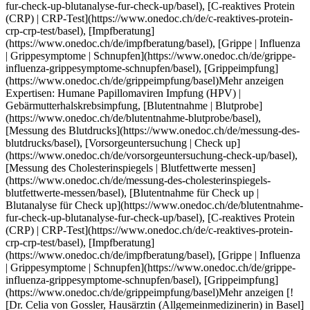
asel](https://assets.onedoc.ch/images/users/96e2a03cfc7ddff01815c092b50b959f73e4fec0e2ec23fede512c6685ea55ee-small.jpg "Dr. Celia von Gossler, Hausärztin (Allgemeinmedizinerin) in Basel")](https://www.onedoc.ch/de/hausarztin-allgemeinmedizinerin/basel/pcngq/dr-celia-von-gossler) ### [Dr. Celia von Gossler](https://www.onedoc.ch/de/hausarztin-allgemeinmedizinerin/basel/pcngq/dr-celia-von-gossler) ![Abzeichen, das ein verifiziertes Profil kennzeichnet](https://www.onedoc.ch/assets/images/icons/checkmark.svg) [Hausärztin (Allgemeinmedizinerin)](https://www.onedoc.ch/de/hausarzt-allgemeinmedizin/basel) [Baselmed AG - Hausarzt & Notfallpraxis](https://www.onedoc.ch/de/gruppenpraxis/basel/erj7/baselmed-ag-hausarzt-notfallpraxis) Greifengasse 11 4058 Basel ![Patient mit Pluszeichen, der anzeigt, dass neue Patienten angenommen werden](https://www.onedoc.ch/assets/images/icons/new-patients.svg)Akzeptiert neue Patienten [Termin buchen](https://www.onedoc.ch/de/hausarztin-allgemeinmedizinerin/basel/pcngq/dr-celia-von-gossler) Expertisen: Humane Papillomaviren Impfung (HPV) | Gebärmutterhalskrebsimpfung, [Blutentnahme | Blutprobe](https://www.onedoc.ch/de/blutentnahme-blutprobe/basel), [Messung des Blutdrucks](https://www.onedoc.ch/de/messung-des-blutdrucks/basel), [Vorsorgeuntersuchung | Check up](https://www.onedoc.ch/de/vorsorgeuntersuchung-check-up/basel), [Messung des Cholesterinspiegels | Blutfettwerte messen](https://www.onedoc.ch/de/messung-des-cholesterinspiegels-blutfettwerte-messen/basel), [Blutentnahme für Check up | Blutanalyse für Check up](https://www.onedoc.ch/de/blutentnahme-fur-check-up-blutanalyse-fur-check-up/basel), [C-reaktives Protein (CRP) | CRP-Test](https://www.onedoc.ch/de/c-reaktives-protein-crp-crp-test/basel), [Impfberatung](https://www.onedoc.ch/de/impfberatung/basel), [Grippe | Influenza | Grippesymptome | Schnupfen](https://www.onedoc.ch/de/grippe-influenza-grippesymptome-schnupfen/basel), [Grippeimpfung](https://www.onedoc.ch/de/grippeimpfung/basel)Mehr anzeigen Expertisen: Humane Papillomaviren Impfung (HPV) | Gebärmutterhalskrebsimpfung, [Blutentnahme | Blutprobe](https://www.onedoc.ch/de/blutentnahme-blutprobe/basel), [Messung des Blutdrucks](https://www.onedoc.ch/de/messung-des-blutdrucks/basel), [Vorsorgeuntersuchung | Check up](https://www.onedoc.ch/de/vorsorgeuntersuchung-check-up/basel), [Messung des Cholesterinspiegels | Blutfettwerte messen](https://www.onedoc.ch/de/messung-des-cholesterinspiegels-blutfettwerte-messen/basel), [Blutentnahme für Check up | Blutanalyse für Check up](https://www.onedoc.ch/de/blutentnahme-fur-check-up-blutanalyse-fur-check-up/basel), [C-reaktives Protein (CRP) | CRP-Test](https://www.onedoc.ch/de/c-reaktives-protein-crp-crp-test/basel), [Impfberatung](https://www.onedoc.ch/de/impfberatung/basel), [Grippe | Influenza | Grippesymptome | Schnupfen](https://www.onedoc.ch/de/grippe-influenza-grippesymptome-schnupfen/basel), [Grippeimpfung](https://www.onedoc.ch/de/grippeimpfung/basel)Mehr anzeigen [![Dr. med. Elisabeth Rudolph, Hausärztin (Allgemeinmedizinerin) in Basel](https://assets.onedoc.ch/images/users/17d705872a1c5dfcd1657bbb016c7440031c8caecf38832db84eff0d434cd186-small.jpg "Dr. med. Elisabeth Rudolph, Hausärztin (Allgemeinmedizinerin) in Basel")](https://www.onedoc.ch/de/hausarztin-allgemeinmedizinerin/basel/pcumo/dr-med-elisabeth-rudolph) ### [Dr. med. Elisabeth Rudolph](https://www.onedoc.ch/de/hausarztin-allgemeinmedizinerin/basel/pcumo/dr-med-elisabeth-rudolph) ![Abzeichen, das ein verifiziertes Profil kennzeichnet](https://www.onedoc.ch/assets/images/icons/checkmark.svg) [Hausärztin (Allgemeinmedizinerin)](https://www.onedoc.ch/de/hausarzt-allgemeinmedizin/basel) [Baselmed AG - Hausarzt & Notfallpraxis](https://www.onedoc.ch/de/gruppenpraxis/basel/erj7/baselmed-ag-hausarzt-notfallpraxis) Greifengasse 11 4058 Basel ![Patient mit Pluszeichen, der anzeigt, dass neue Patienten angenommen werden](https://www.onedoc.ch/assets/images/icons/new-patients.svg)Akzeptiert neue Patienten [Termin buchen](https://www.onedoc.ch/de/hausarztin-allgemeinmedizinerin/basel/pcumo/dr-med-elisabeth-rudolph) Expertisen: Humane Papillomaviren Impfung (HPV) | Gebärmutterhalskrebsimpfung, [Blutentnahme | Blutprobe](https://www.onedoc.ch/de/blutentnahme-blutprobe/basel), [Messung des Blutdrucks](https://www.onedoc.ch/de/messung-des-blutdrucks/basel), [Vorsorgeuntersuchung | Check up](https://www.onedoc.ch/de/vorsorgeuntersuchung-check-up/basel), [Messung des Cholesterinspiegels | Blutfettwerte messen](https://www.onedoc.ch/de/messung-des-cholesterinspiegels-blutfettwerte-messen/basel), [Blutentnahme für Check up | Blutanalyse für Check up](https://www.onedoc.ch/de/blutentnahme-fur-check-up-blutanalyse-fur-check-up/basel), [C-reaktives Protein (CRP) | CRP-Test](https://www.onedoc.ch/de/c-reaktives-protein-crp-crp-test/basel), [Impfberatung](https://www.onedoc.ch/de/impfberatung/basel), [Grippe | Influenza | Grippesymptome | Schnupfen](https://www.onedoc.ch/de/grippe-influenza-grippesymptome-schnupfen/basel), [Grippeimpfung](https://www.onedoc.ch/de/grippeimpfung/basel)Mehr anzeigen Expertisen: Humane Papillomaviren Impfung (HPV) | Gebärmutterhalskrebsimpfung, [Blutentnahme | Blutprobe](https://www.onedoc.ch/de/blutentnahme-blutprobe/basel), [Messung des Blutdrucks](https://www.onedoc.ch/de/messung-des-blutdrucks/basel), [Vorsorgeuntersuchung | Check up](https://www.onedoc.ch/de/vorsorgeuntersuchung-check-up/basel), [Messung des Cholesterinspiegels | Blutfettwerte messen](https://www.onedoc.ch/de/messung-des-cholesterinspiegels-blutfettwerte-messen/basel), [Blutentnahme für Check up | Blutanalyse für Check up](https://www.onedoc.ch/de/blutentnahme-fur-check-up-blutanalyse-fur-check-up/basel), [C-reaktives Protein (CRP) | CRP-Test](https://www.onedoc.ch/de/c-reaktives-protein-crp-crp-test/basel), [Impfberatung](https://www.onedoc.ch/de/impfberatung/basel), [Grippe | Influenza | Grippesymptome | Schnupfen](https://www.onedoc.ch/de/grippe-influenza-grippesymptome-schnupfen/basel), [Grippeimpfung](https://www.onedoc.ch/de/grippeimpfung/basel)Mehr anzeigen [![Dr. Zuzana Jirout, Hausärztin (Allgemeinmedizinerin) in Basel](https://assets.onedoc.ch/images/users/606741fb9b6504279e274bd9ffa0bd2c6e9061124c69d70854be7307c326987a-small.jpg "Dr. Zuzana Jirout, Hausärztin (Allgemeinmedizinerin) in Basel")](https://www.onedoc.ch/de/hausarztin-allgemeinmedizinerin/basel/pcgiy/dr-zuzana-jirout) ### [Dr. Zuzana Jirout](https://www.onedoc.ch/de/hausarztin-allgemeinmedizinerin/basel/pcgiy/dr-zuzana-jirout) ![Abzeichen, das ein verifiziertes Profil kennzeichnet](https://www.onedoc.ch/assets/images/icons/checkmark.svg) [Hausärztin (Allgemeinmedizinerin)](https://www.onedoc.ch/de/hausarzt-allgemeinmedizin/basel) [Baselmed AG - Hausarzt & Notfallpraxis](https://www.onedoc.ch/de/gruppenpraxis/basel/erj7/baselmed-ag-hausarzt-notfallpraxis) Greifengasse 11 4058 Basel ![Patient mit Pluszeichen, der anzeigt, dass neue Patienten angenommen werden](https://www.onedoc.ch/assets/images/icons/new-patients.svg)Akzeptiert neue Patienten [Termin buchen](https://www.onedoc.ch/de/hausarztin-allgemeinmedizinerin/basel/pcgiy/dr-zuzana-jirout) Expertisen: Humane Papillomaviren Impfung (HPV) | Gebärmutterhalskrebsimpfung, [Blutentnahme | Blutprobe](https://www.onedoc.ch/de/blutentnahme-blutprobe/basel), [Messung des Blutdrucks](https://www.onedoc.ch/de/messung-des-blutdrucks/basel), [Vorsorgeuntersuchung | Check up](https://www.onedoc.ch/de/vorsorgeuntersuchung-check-up/basel), [Messung des Cholesterinspiegels | Blutfettwerte messen](https://www.onedoc.ch/de/messung-des-cholesterinspiegels-blutfettwerte-messen/basel), [Blutentnahme für Check up | Blutanalyse für Check up](https://www.onedoc.ch/de/blutentnahme-fur-check-up-blutanalyse-fur-check-up/basel), [C-reaktives Protein (CRP) | CRP-Test](https://www.onedoc.ch/de/c-reaktives-protein-crp-crp-test/basel), [Impfberatung](https://www.onedoc.ch/de/impfberatung/basel), [Grippeimpfung](https://www.onedoc.ch/de/grippeimpfung/basel), [Grippe | Influenza | Grippesymptome | Schnupfen](https://www.onedoc.ch/de/grippe-influenza-grippesymptome-schnupfen/basel)Mehr anzeigen Expertisen: Humane Papillomaviren Impfung (HPV) | Gebärmutterhalskrebsimpfung, [Blutentnahme | Blutprobe](https://www.onedoc.ch/de/blutentnahme-blutprobe/basel), [Messung des Blutdrucks](https://www.onedoc.ch/de/messung-des-blutdrucks/basel), [Vorsorgeuntersuchung | Check up](https://www.onedoc.ch/de/vorsorgeuntersuchung-check-up/basel), [Messung des Cholesterinspiegels | Blutfettwerte messen](https://www.onedoc.ch/de/messung-des-cholesterinspiegels-blutfettwerte-messen/basel), [Blutentnahme für Check up | Blutanalyse für Check up](https://www.onedoc.ch/de/blutentnahme-fur-check-up-blutanalyse-fur-check-up/basel), [C-reaktives Protein (CRP) | CRP-Test](https://www.onedoc.ch/de/c-reaktives-protein-crp-crp-test/basel), [Impfberatung](https://www.onedoc.ch/de/impfberatung/basel), [Grippeimpfung](https://www.onedoc.ch/de/grippeimpfung/basel), [Grippe | Influenza | Grippesymptome | Schnupfen](https://www.onedoc.ch/de/grippe-influenza-grippesymptome-schnupfen/basel)Mehr anzeigen [![Zentrum für Tropen- und Reisemedizin, Gruppenpraxis in Basel](https://assets.onedoc.ch/images/entities/1f7be8018bb250681bb903814780cdf4efe814497c793ef503cfb66d817a6f7b-small.jpg "Zentrum für Tropen- und Reisemedizin, Gruppenpraxis in Basel")](https://www.onedoc.ch/de/gruppenpraxis/basel/erjj/zentrum-fur-tropen-und-reisemedizin) ### [Zentrum für Tropen- und Reisemedizin](https://www.onedoc.ch/de/gruppenpraxis/basel/erjj/zentrum-fur-tropen-und-reisemedizin) ![Abzeichen, das ein verifiziertes Profil kennzeichnet](https://www.onedoc.ch/assets/images/icons/checkmark.svg) Gruppenpraxis Aeschenplatz 2 4052 Basel ![Patient mit Pluszeichen, der anzeigt, dass neue Patienten angenommen werden](https://www.onedoc.ch/assets/images/icons/new-patients.svg)Akzeptiert neue Patienten [Termin buchen](https://w