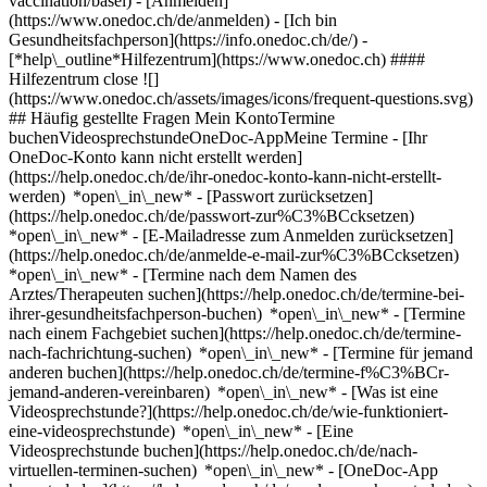
vaccination/basel)
- [Anmelden]
(https://www.onedoc.ch/de/anmelden) - [Ich bin
Gesundheitsfachperson](https://info.onedoc.ch/de/)
-
[*help\_outline*Hilfezentrum](https://www.onedoc.ch) ####
Hilfezentrum close ![]
(https://www.onedoc.ch/assets/images/icons/frequent-questions.svg)
## Häufig gestellte Fragen Mein KontoTermine
buchenVideosprechstundeOneDoc-AppMeine Termine - [Ihr
OneDoc-Konto kann nicht erstellt werden]
(https://help.onedoc.ch/de/ihr-onedoc-konto-kann-nicht-erstellt-
werden) *open\_in\_new* - [Passwort zurücksetzen]
(https://help.onedoc.ch/de/passwort-zur%C3%BCcksetzen)
*open\_in\_new* - [E-Mailadresse zum Anmelden zurücksetzen]
(https://help.onedoc.ch/de/anmelde-e-mail-zur%C3%BCcksetzen)
*open\_in\_new*
- [Termine nach dem Namen des
Arztes/Therapeuten suchen](https://help.onedoc.ch/de/termine-bei-
ihrer-gesundheitsfachperson-buchen) *open\_in\_new* - [Termine
nach einem Fachgebiet suchen](https://help.onedoc.ch/de/termine-
nach-fachrichtung-suchen) *open\_in\_new* - [Termine für jemand
anderen buchen](https://help.onedoc.ch/de/termine-f%C3%BCr-
jemand-anderen-vereinbaren) *open\_in\_new*
- [Was ist eine
Videosprechstunde?](https://help.onedoc.ch/de/wie-funktioniert-
eine-videosprechstunde) *open\_in\_new* - [Eine
Videosprechstunde buchen](https://help.onedoc.ch/de/nach-
virtuellen-terminen-suchen) *open\_in\_new*
- [OneDoc-App