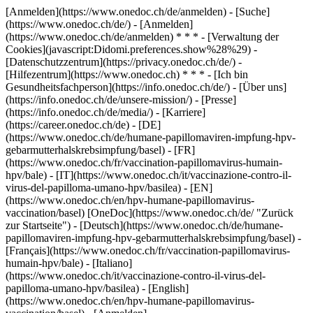
[Anmelden](https://www.onedoc.ch/de/anmelden) - [Suche]
(https://www.onedoc.ch/de/) - [Anmelden]
(https://www.onedoc.ch/de/anmelden) * * * - [Verwaltung der
Cookies](javascript:Didomi.preferences.show%28%29) -
[Datenschutzzentrum](https://privacy.onedoc.ch/de/) -
[Hilfezentrum](https://www.onedoc.ch) * * * - [Ich bin
Gesundheitsfachperson](https://info.onedoc.ch/de/) - [Über uns]
(https://info.onedoc.ch/de/unsere-mission/) - [Presse]
(https://info.onedoc.ch/de/media/) - [Karriere]
(https://career.onedoc.ch/de)
- [DE]
(https://www.onedoc.ch/de/humane-papillomaviren-impfung-hpv-
gebarmutterhalskrebsimpfung/basel) - [FR]
(https://www.onedoc.ch/fr/vaccination-papillomavirus-humain-
hpv/bale) - [IT](https://www.onedoc.ch/it/vaccinazione-contro-il-
virus-del-papilloma-umano-hpv/basilea) - [EN]
(https://www.onedoc.ch/en/hpv-humane-papillomavirus-
vaccination/basel) [OneDoc](https://www.onedoc.ch/de/ "Zurück
zur Startseite") - [Deutsch](https://www.onedoc.ch/de/humane-
papillomaviren-impfung-hpv-gebarmutterhalskrebsimpfung/basel) -
[Français](https://www.onedoc.ch/fr/vaccination-papillomavirus-
humain-hpv/bale) - [Italiano]
(https://www.onedoc.ch/it/vaccinazione-contro-il-virus-del-
papilloma-umano-hpv/basilea) - [English]
(https://www.onedoc.ch/en/hpv-humane-papillomavirus-