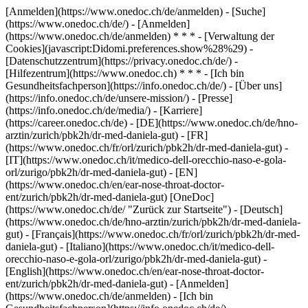
[Anmelden](https://www.onedoc.ch/de/anmelden) - [Suche]
(https://www.onedoc.ch/de/) - [Anmelden]
(https://www.onedoc.ch/de/anmelden) * * * - [Verwaltung der
Cookies](javascript:Didomi.preferences.show%28%29) -
[Datenschutzzentrum](https://privacy.onedoc.ch/de/) -
[Hilfezentrum](https://www.onedoc.ch) * * * - [Ich bin
Gesundheitsfachperson](https://info.onedoc.ch/de/) - [Über uns]
(https://info.onedoc.ch/de/unsere-mission/) - [Presse]
(https://info.onedoc.ch/de/media/) - [Karriere]
(https://career.onedoc.ch/de)
- [DE](https://www.onedoc.ch/de/hno-
arztin/zurich/pbk2h/dr-med-daniela-gut) - [FR]
(https://www.onedoc.ch/fr/orl/zurich/pbk2h/dr-med-daniela-gut) -
[IT](https://www.onedoc.ch/it/medico-dell-orecchio-naso-e-gola-
orl/zurigo/pbk2h/dr-med-daniela-gut) - [EN]
(https://www.onedoc.ch/en/ear-nose-throat-doctor-
ent/zurich/pbk2h/dr-med-daniela-gut) [OneDoc]
(https://www.onedoc.ch/de/ "Zurück zur Startseite") - [Deutsch]
(https://www.onedoc.ch/de/hno-arztin/zurich/pbk2h/dr-med-daniela-
gut) - [Français](https://www.onedoc.ch/fr/orl/zurich/pbk2h/dr-med-
daniela-gut) - [Italiano](https://www.onedoc.ch/it/medico-dell-
orecchio-naso-e-gola-orl/zurigo/pbk2h/dr-med-daniela-gut) -
[English](https://www.onedoc.ch/en/ear-nose-throat-doctor-
ent/zurich/pbk2h/dr-med-daniela-gut)
- [Anmelden]
(https://www.onedoc.ch/de/anmelden) - [Ich bin