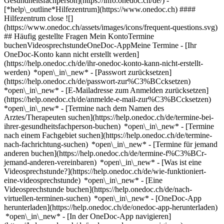
Gesundheitsfachperson](https://info.onedoc.ch/de/)
-
[*help\_outline*Hilfezentrum](https://www.onedoc.ch) ####
Hilfezentrum close ![]
(https://www.onedoc.ch/assets/images/icons/frequent-questions.svg)
## Häufig gestellte Fragen Mein KontoTermine
buchenVideosprechstundeOneDoc-AppMeine Termine - [Ihr
OneDoc-Konto kann nicht erstellt werden]
(https://help.onedoc.ch/de/ihr-onedoc-konto-kann-nicht-erstellt-
werden) *open\_in\_new* - [Passwort zurücksetzen]
(https://help.onedoc.ch/de/passwort-zur%C3%BCcksetzen)
*open\_in\_new* - [E-Mailadresse zum Anmelden zurücksetzen]
(https://help.onedoc.ch/de/anmelde-e-mail-zur%C3%BCcksetzen)
*open\_in\_new*
- [Termine nach dem Namen des
Arztes/Therapeuten suchen](https://help.onedoc.ch/de/termine-bei-
ihrer-gesundheitsfachperson-buchen) *open\_in\_new* - [Termine
nach einem Fachgebiet suchen](https://help.onedoc.ch/de/termine-
nach-fachrichtung-suchen) *open\_in\_new* - [Termine für jemand
anderen buchen](https://help.onedoc.ch/de/termine-f%C3%BCr-
jemand-anderen-vereinbaren) *open\_in\_new*
- [Was ist eine
Videosprechstunde?](https://help.onedoc.ch/de/wie-funktioniert-
eine-videosprechstunde) *open\_in\_new* - [Eine
Videosprechstunde buchen](https://help.onedoc.ch/de/nach-
virtuellen-terminen-suchen) *open\_in\_new*
- [OneDoc-App
herunterladen](https://help.onedoc.ch/de/onedoc-app-herunterladen)
*open\_in\_new* - [In der OneDoc-App navigieren]