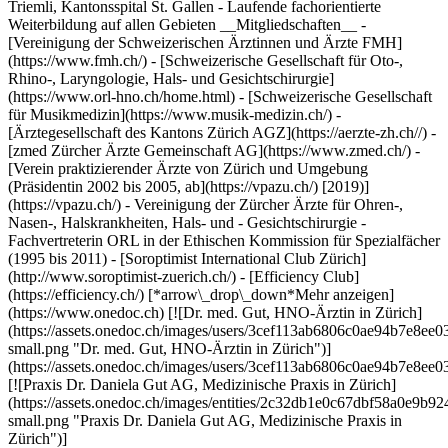
Triemli, Kantonsspital St. Gallen - Laufende fachorientierte
Weiterbildung auf allen Gebieten __Mitgliedschaften__ -
[Vereinigung der Schweizerischen Ärztinnen und Ärzte FMH]
(https://www.fmh.ch/) - [Schweizerische Gesellschaft für Oto-,
Rhino-, Laryngologie, Hals- und Gesichtschirurgie]
(https://www.orl-hno.ch/home.html) - [Schweizerische Gesellschaft
für Musikmedizin](https://www.musik-medizin.ch/) -
[Ärztegesellschaft des Kantons Zürich AGZ](https://aerzte-zh.ch//) -
[zmed Zürcher Ärzte Gemeinschaft AG](https://www.zmed.ch/) -
[Verein praktizierender Ärzte von Zürich und Umgebung
(Präsidentin 2002 bis 2005, ab](https://vpazu.ch/) [2019)]
(https://vpazu.ch/) - Vereinigung der Zürcher Ärzte für Ohren-,
Nasen-, Halskrankheiten, Hals- und - Gesichtschirurgie -
Fachvertreterin ORL in der Ethischen Kommission für Spezialfächer
(1995 bis 2011) - [Soroptimist International Club Zürich]
(http://www.soroptimist-zuerich.ch/) - [Efficiency Club]
(https://efficiency.ch/) [*arrow\_drop\_down*Mehr anzeigen]
(https://www.onedoc.ch) [![Dr. med. Gut, HNO-Ärztin in Zürich]
(https://assets.onedoc.ch/images/users/3cef113ab6806c0ae94b7e8
small.png "Dr. med. Gut, HNO-Ärztin in Zürich")]
(https://assets.onedoc.ch/images/users/3cef113ab6806c0ae94b7e8
[![Praxis Dr. Daniela Gut AG, Medizinische Praxis in Zürich]
(https://assets.onedoc.ch/images/entities/2c32db1e0c67dbf58a0e
small.png "Praxis Dr. Daniela Gut AG, Medizinische Praxis in
Zürich")]