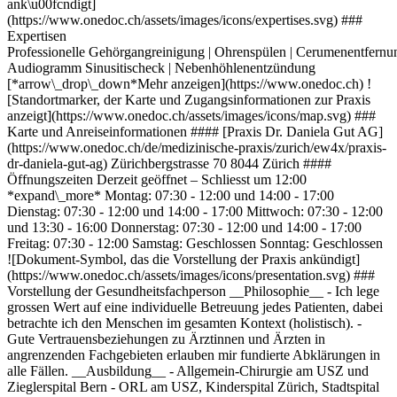
ank\u00fcndigt]
(https://www.onedoc.ch/assets/images/icons/expertises.svg) ###
Expertisen
Professionelle Gehörgangreinigung | Ohrenspülen | Cerumenentfernu
Audiogramm Sinusitischeck | Nebenhöhlenentzündung
[*arrow\_drop\_down*Mehr anzeigen](https://www.onedoc.ch) !
[Standortmarker, der Karte und Zugangsinformationen zur Praxis
anzeigt](https://www.onedoc.ch/assets/images/icons/map.svg) ###
Karte und Anreiseinformationen #### [Praxis Dr. Daniela Gut AG]
(https://www.onedoc.ch/de/medizinische-praxis/zurich/ew4x/praxis-
dr-daniela-gut-ag) Zürichbergstrasse 70 8044 Zürich ####
Öffnungszeiten Derzeit geöffnet – Schliesst um 12:00
*expand\_more* Montag: 07:30 - 12:00 und 14:00 - 17:00
Dienstag: 07:30 - 12:00 und 14:00 - 17:00 Mittwoch: 07:30 - 12:00
und 13:30 - 16:00 Donnerstag: 07:30 - 12:00 und 14:00 - 17:00
Freitag: 07:30 - 12:00 Samstag: Geschlossen Sonntag: Geschlossen
![Dokument-Symbol, das die Vorstellung der Praxis ankündigt]
(https://www.onedoc.ch/assets/images/icons/presentation.svg) ###
Vorstellung der Gesundheitsfachperson __Philosophie__ - Ich lege
grossen Wert auf eine individuelle Betreuung jedes Patienten, dabei
betrachte ich den Menschen im gesamten Kontext (holistisch). -
Gute Vertrauensbeziehungen zu Ärztinnen und Ärzten in
angrenzenden Fachgebieten erlauben mir fundierte Abklärungen in
alle Fällen. __Ausbildung__ - Allgemein-Chirurgie am USZ und
Zieglerspital Bern - ORL am USZ, Kinderspital Zürich, Stadtspital