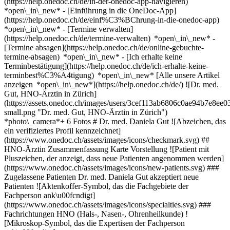
(https://help.onedoc.ch/de/in-der-onedoc-app-navigieren)
*open\_in\_new* - [Einführung in die OneDoc-App]
(https://help.onedoc.ch/de/einf%C3%BChrung-in-die-onedoc-app)
*open\_in\_new*
- [Termine verwalten]
(https://help.onedoc.ch/de/termine-verwalten) *open\_in\_new* -
[Termine absagen](https://help.onedoc.ch/de/online-gebuchte-
termine-absagen) *open\_in\_new* - [Ich erhalte keine
Terminbestätigung](https://help.onedoc.ch/de/ich-erhalte-keine-
terminbest%C3%A4tigung) *open\_in\_new* [Alle unsere Artikel
anzeigen *open\_in\_new*](https://help.onedoc.ch/de/) ![Dr. med.
Gut, HNO-Ärztin in Zürich]
(https://assets.onedoc.ch/images/users/3cef113ab6806c0ae94b7e8
small.png "Dr. med. Gut, HNO-Ärztin in Zürich")
*photo\_camera*+ 6 Fotos # Dr. med. Daniela Gut ![Abzeichen, das
ein verifiziertes Profil kennzeichnet]
(https://www.onedoc.ch/assets/images/icons/checkmark.svg) ##
HNO-Ärztin Zusammenfassung Karte Vorstellung ![Patient mit
Pluszeichen, der anzeigt, dass neue Patienten angenommen werden]
(https://www.onedoc.ch/assets/images/icons/new-patients.svg) ###
Zugelassene Patienten Dr. med. Daniela Gut akzeptiert neue
Patienten ![Aktenkoffer-Symbol, das die Fachgebiete der
Fachperson ank\u00fcndigt]
(https://www.onedoc.ch/assets/images/icons/specialties.svg) ###
Fachrichtungen HNO (Hals-, Nasen-, Ohrenheilkunde) !
[Mikroskop-Symbol, das die Expertisen der Fachperson