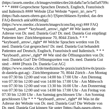
(https://assets.onedoc.ch/images/entities/dee2dcda8a7ae5cfad5a97
* * * #### Gesprochene Sprachen Deutsch, Englisch, Französisch
und Italienisch #### Website [Zur Website *open\_in\_new*]
(https://hals-nasen-ohren-gut.ch/) ![Sprechblasen-Symbol, das den
FAQ-Bereich ank\u00fcndigt]
(https://www.onedoc.ch/assets/images/icons/faq.svg) ### FAQ
*expand\_more* *keyboard\_arrow\_right* ## Wie lautet die
Adresse von Dr. med. Daniela Gut? Dr. med. Daniela Gut empfängt
Patienten hier: Zürichbergstrasse 70, 8044 Zürich. * * *
*keyboard\_arrow\_right* ## Welche Sprachen werden von Dr.
med. Daniela Gut gesprochen? Dr. med. Daniela Gut behandelt
Patienten auf Deutsch, Englisch, Französisch und Italienisch. * * *
*keyboard\_arrow\_right* ## Wie sind die Öffnungszeiten von Dr.
med. Daniela Gut? Die Öffnungszeiten von Dr. med. Daniela Gut
sind: - #### [Praxis Dr. Daniela Gut AG]
(https://www.onedoc.ch/de/medizinische-praxis/zurich/ew4x/praxis-
dr-daniela-gut-ag) : Zürichbergstrasse 70, 8044 Zürich - Am Montag
von 07:30 bis 12:00 und von 14:00 bis 17:00 Uhr - Am Dienstag
von 07:30 bis 12:00 und von 14:00 bis 17:00 Uhr - Am Mittwoch
von 07:30 bis 12:00 und von 13:30 bis 16:00 Uhr - Am Donnerstag
von 07:30 bis 12:00 und von 14:00 bis 17:00 Uhr - Am Freitag von
07:30 bis 12:00 Uhr - Am Samstag geschlossen Uhr - Am Sonntag
geschlossen Uhr * * * *keyboard\_arrow\_right* ## Was ist die
Adresse der Website von Dr. med. Daniela Gut? Die Website von
Dr. med. Daniela Gut können Sie unter [https://hals-nasen-ohren-