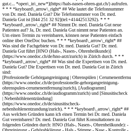
gut.c... *open\_in\_new*](https://hals-nasen-ohren-gut.ch/) aufrufen.
* * * *keyboard\_arrow\_right* ## Wie lautet die Telefonnummer
von Dr. med. Daniela Gut? Die Telefonnummer von Dr. med.
Daniela Gut ist [044 251 32 92](tel:+41442513292). * * *
*keyboard\_arrow\_right* ## Nimmt Dr. med. Daniela Gut neue
Patienten auf? Ja, Dr. med. Daniela Gut nimmt neue Patienten an.
Um einen Termin zu vereinbaren, können neue Patienten einfach
online über OneDoc buchen. * * * *keyboard\_arrow\_right* ##
Was sind die Fachgebiete von Dr. med. Daniela Gut? Dr. med.
Daniela Gut führt [HNO (Hals-, Nasen-, Ohrenheilkunde)]
(https://www.onedoc.ch/de/hno-arzt/zurich) in Zürich durch. * * *
*keyboard\_arrow\_right* ## Was sind die Expertisen von Dr. med.
Daniela Gut? Die Expertisen von Dr. med. Daniela Gut in Zürich
sind:
[Professionelle Gehörgangreinigung | Ohrenspülen | Cerumenentfern
(https://www.onedoc.ch/de/professionelle-gehorgangreinigung-
ohrenspulen-cerumenentfernung/zurich), [Audiogramm]
(https://www.onedoc.ch/de/audiogramm/zurich) und [Sinusitischeck
| Nebenhöhlenentzündung]
(https://www.onedoc.ch/de/sinusitischeck-
nebenhohlenentzundung/zurich). * * * *keyboard\_arrow\_right* ##
Aus welchen Gründen kann ich einen Termin bei Dr. med. Daniela
Gut vereinbaren? Dr. med. Daniela Gut führt Konsultationen zu
folgenden Gründen durch: HNO (Hals-, Nasen-, Ohrenheilkunde): -
Ohrreinigung - Gehörabklärung - Hals - Stimme - Nase - Kontrolle -