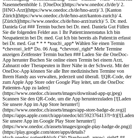
Nasennebenhöhle
1. [OneDoc](https://www.onedoc.ch/de/)/ 2. [HNO-Arzt](https://www.onedoc.ch/de/hno-arzt)/ 3. [Kanton Zürich](https://www.onedoc.ch/de/hno-arzt/kanton-zurich)/ 4. [Zürich](https://www.onedoc.ch/de/hno-arzt/zurich)/ 5. Dr. med. Daniela Gut ### Termin buchen bei Dr. med. Daniela Gut Füllen Sie die folgenden Felder aus 1 Ihr Patient:innenstatus Ich bin Neupatient:in bei Dr. med. Gut Ich bin bereits als Patient:in erfasst bei Dr. med. Gut * * * *touch\_app* Wählen Sie einen Termin *chevron\_left* Do. 06 Aug. *chevron\_right* Mehr Termine anzeigen Zeitfenster Termin buchen ### Laden Sie die OneDoc-App herunter Buchen Sie online einen Termin bei einem Arzt, Zahnarzt oder Therapeuten in Ihrer Nähe in der Schweiz. Mit der OneDoc-App können Sie alle Ihre medizinischen Termine von Ihrem Handy aus verwalten, jederzeit und überall. ![QR-Code, der zum Apple App Store oder Google Play leitet, um die OneDoc Patienten-App zu laden](https://www.onedoc.ch/assets/images/download-app-qr.jpeg) Scannen Sie den QR-Code, um die App herunterzuladen [![Laden Sie unsere App im App Store herunter!](https://www.onedoc.ch/assets/images/app-store-badge-de.svg)](https://apps.apple.com/ch/app/onedoc/id1592376413?l=fr)[![Laden Sie unsere App im Google Play Store herunter!](https://www.onedoc.ch/assets/images/google-play-badge-de.png)](https://play.google.com/store/apps/details?id=ch.onedoc.patient&hl=fr-CH) *keyboard\_arrow\_right* ## Verwandte Fachgebiete [HNO-Arzt in Zürich](https://www.onedoc.ch/de/hno-arzt/zurich)[HNO-Arzt in Bülach](https://www.onedoc.ch/de/hno-arzt/bulach)[HNO-Arzt in Aarau](https://www.onedoc.ch/de/hno-arzt/aarau)[HNO-Arzt in Küsnacht](https://www.onedoc.ch/de/hno-arzt/kusnacht)[HNO-Arzt in Dürnten](https://www.onedoc.ch/de/hno-arzt/durnten)[HNO-Arzt in Luzern](https://www.onedoc.ch/de/hno-arzt/luzern)[HNO-Arzt in Dübendorf](https://www.onedoc.ch/de/hno-arzt/dubendorf)[HNO-Arzt in Baden](https://www.onedoc.ch/de/hno-arzt/baden)[HNO-Arzt in Brugg AG](https://www.onedoc.ch/de/hno-arzt/brugg?state=AG)[HNO-Arzt in Wetzikon](https://www.onedoc.ch/de/hno-arzt/wetzikon)[HNO-Arzt in Meilen](https://www.onedoc.ch/de/hno-arzt/meilen)[HNO-Arzt in Kloten](https://www.onedoc.ch/de/hno-arzt/kloten)[HNO-Arzt in Weinfelden](https://www.onedoc.ch/de/hno-arzt/weinfelden)[HNO-Arzt in Adliswil](https://www.onedoc.ch/de/hno-arzt/adliswil)[HNO-Arzt in Schaffhausen](https://www.onedoc.ch/de/hno-arzt/schaffhausen)[HNO-Arzt in Stäfa](https://www.onedoc.ch/de/hno-arzt/stafa) *keyboard\_arrow\_right* ## Verwandte Expertisen [Professionelle Gehörgangreinigung | Ohrenspülen | Cerumenentfernung in Zürich](https://www.onedoc.ch/de/professionelle-gehorgangreinigung-ohrenspulen-cerumenentfernung/zurich)[Professionelle Gehörgangreinigung | Ohrenspülen | Cerumenentfernung in Kriens](https://www.onedoc.ch/de/professionelle-gehorgangreinigung-ohrenspulen-cerumenentfernung/kriens)[Professionelle Gehörgangreinigung | Ohrenspülen | Cerumenentfernung in Baden](https://www.onedoc.ch/de/professionelle-gehorgangreinigung-ohrenspulen-cerumenentfernung/baden)[Professionelle Gehörgangreinigung | Ohrenspülen | Cerumenentfernung in Dübendorf](https://www.onedoc.ch/de/professionelle-gehorgangreinigung-ohrenspulen-cerumenentfernung/dubendorf)[Professionelle Gehörgangreinigung | Ohrenspülen | Cerumenentfernung in Brugg AG](https://www.onedoc.ch/de/professionelle-gehorgangreinigung-ohrenspulen-cerumenentfernung/brugg?state=AG)[Professionelle Gehörgangreinigung | Ohrenspülen | Cerumenentfernung in Meilen](https://www.onedoc.ch/de/professionelle-gehorgangreinigung-ohrenspulen-cerumenentfernung/meilen)[Professionelle Gehörgangreinigung | Ohrenspülen | Cerumenentfernung in Schübelbach](https://www.onedoc.ch/de/professionelle-gehorgangreinigung-ohrenspulen-cerumenentfernung/schubelbach)[Professionelle Gehörgangreinigung | Ohrenspülen | Cerumenentfernung in Winterthur](https://www.onedoc.ch/de/professionelle-gehorgangreinigung-ohrenspulen-cerumenentfernung/winterthur)[Professionelle Gehörgangreinigung | Ohrenspülen | Cerumenentfernung in Küsnacht](https://www.onedoc.ch/de/professionelle-gehorgangreinigung-ohrenspulen-cerumenentfernung/kusnacht)[Audiogramm in Zürich](https://www.onedoc.ch/de/audiogramm/zurich)[Audiogramm in Baden](https://www.onedoc.ch/de/audiogramm/baden)[Audiogramm in Weinfelden](https://www.onedoc.ch/de/audiogramm/weinfelden)[Audiogramm in Küsnacht](https://www.onedoc.ch/de/audiogramm/kusnacht)[Audiogramm in Pfungen](https://www.onedoc.ch/de/audiogramm/pfungen)[Audiogramm in Kloten](https://www.onedoc.ch/de/audiogramm/kloten)[Audiogramm in Ingenbohl](https://www.onedoc.ch/de/audiogramm/ingenbohl)[Sinusitischeck | Nebenhöhlenentzündung in Zürich](https://www.onedoc.ch/de/sinusitischeck-nebenhohlenentzundung/zurich)[Sinusitischeck | Nebenhöhlenentzündung in Aarau](https://www.onedoc.ch/de/sinusitischeck-nebenhohlenentzundung/aarau)[Sinusitischeck | Nebenhöhlenentzündung in Dübendorf](https://www.onedoc.ch/de/sinusitischeck-nebenhohlenentzundung/dubendorf)[Sinusitischeck | Nebenhöhlenentzündung in Meilen](https://www.onedoc.ch/de/sinusitischeck-nebenhohlenentzundung/meilen)[Sinusitischeck | Nebenhöhlenentzündung in Brugg AG](https://www.onedoc.ch/de/sinusitischeck-nebenhohlenentzundung/brugg?state=AG) *keyboard\_arrow\_right* ## Beliebte Suchbegriffe [Facharzt für Allgemeine Innere Medizin in Zürich](https://www.onedoc.ch/de/facharzt-fur-allgemeine-innere-medizin/zurich)[Gynäkologe (Frauenarzt und Geburtshelfer) in Zürich](https://www.onedoc.ch/de/gynakologe-frauenarzt-und-geburtshelfer/zurich)[Augenarzt in Zürich](https://www.onedoc.ch/de/augenarzt/zurich)[Masseur (klassische Massage) in Zürich](https://www.onedoc.ch/de/masseur-klassische-massage/zurich)[Physiotherapeut in Zürich](https://www.onedoc.ch/de/physiotherapeut/zurich)[Hausarzt (Allgemeinmedizin) in Zürich](https://www.onedoc.ch/de/hausarzt-allgemeinmedizin/zurich)[Hautarzt (Dermatologe) in Zürich](https://www.onedoc.ch/de/hautarzt-dermatologe/zurich)[Spezialist für ästhetische Medizin in Zürich](https://www.onedoc.ch/de/spezialist-fur-asthetische-medizin/zurich)[Impfzentrum in Zürich](https://www.onedoc.ch/de/impfzentrum/zurich)[Reflexologietherapeut in Zürich](https://www.onedoc.ch/de/reflexologietherapeut/zurich)[Medizinischer Masseur (Massage) in Zürich](https://www.onedoc.ch/de/medizinischer-masseur-massage/zurich)[Physiotherapeut in Winterthur](https://www.onedoc.ch/de/physiotherapeut/winterthur)[Osteopath in Zürich](https://www.onedoc.ch/de/osteopath/zurich)[Gastroenterologe in Zürich](https://www.onedoc.ch/de/gastroenterologe/zurich)[Neurologe in Zürich](https://www.onedoc.ch/de/neurologe/zurich)[Hausarzt (Allgemeinmedizin) in Winterthur](https://www.onedoc.ch/de/hausarzt-allgemeinmedizin/winterthur)[Zahnarzt in Zürich](https://www.onedoc.ch/de/zahnarzt/zurich)[WAM/TEN Naturheilpraktiker in Zürich](https://www.onedoc.ch/de/wam-ten-naturheilpraktiker/zurich)[Gesundheitsdienstleistungen der Apotheke in Zürich](https://www.onedoc.ch/de/gesundheitsdienstleistungen-der-apotheke/zurich)[Kardiologe in Zürich](https://www.onedoc.ch/de/kardiologe/zurich)[Gynäkologe (Frauenarzt und Geburtshelfer) in Aarau](https://www.onedoc.ch/de/gynakologe-frauenarzt-und-geburtshelfer/aarau) *keyboard\_arrow\_right* ## Finden Sie einen Arzt oder Therapeuten [Ärzte- und Therapeutenverzeichnis](https://www.onedoc.ch/de/verzeichnis) [A](https://www.onedoc.ch/de/verzeichnis/A) [B](https://www.onedoc.ch/de/verzeichnis/B) [C](https://www.onedoc.ch/de/verzeichnis/C) [D](https://www.onedoc.ch/de/verzeichnis/D) [E](https://www.onedoc.ch/de/verzeichnis/E) [F](https://www.onedoc.ch/de/verzeichnis/F) [G](https://www.onedoc.ch/de/verzeichnis/G) [H](https://www.onedoc.ch/de/verzeichnis/H) [I](https://www.onedoc.ch/de/verzeichnis/I) [J](https://www.onedoc.ch/de/verzeichnis/J) [K](https://www.onedoc.ch/de/verzeichnis/K) [L](https://www.onedoc.ch/de/verzeichnis/L) [M](https://www.onedoc.ch/de/verzeichnis/M) [N](https://www.onedoc.ch/de/verzeichnis/N) [O](https://www.onedoc.ch/de/verzeichnis/O) [P](https://www.onedoc.ch/de/verzeichnis/P) [Q](https://www.onedoc.ch/de/verzeichnis/Q) [R](https://www.onedoc.ch/de/verzeichnis/R) [S](https://www.onedoc.ch/de/verzeichnis/S) [T](https://www.onedoc.ch/de/verzeichnis/T) [U](https://www.onedoc.ch/de/verzeichnis/U) [V](https://www.onedoc.ch/de/verzeichnis/V) [W](https://www.onedoc.ch/de/verzeichnis/W) [X](https://www.onedoc.ch/de/verzeichnis/X) [Y](https://www.onedoc.ch/de/verzeichnis/Y) [Z](https://www.onedoc.ch/de/verzeichnis/Z) ## OneDoc [Ich bin Gesundheitsfachperson](https://info.onedoc.ch/de/) [Über uns](https://info.onedoc.ch/de/unsere-mission/) [Presse](https://info.onedoc.ch/de/media/) [Karriere](https://career.onedoc.ch/de) [Datenschutzzentrum](https://privacy.onedoc.ch/de/) [Verwaltung der Cookies](javascript:Didomi.preferences.show%28%29) [Hilfezentrum](https://help.onedoc.ch/de/) ## Sprachen [Deutsch](https://www.onedoc.ch/de/hno-arztin/zurich/pbk2h/dr-med-daniela-gut) [Français](https://www.onedoc.ch/fr/orl/zurich/pbk2h/dr-med-daniela-gut) [Italiano](https://www.onedoc.ch/it/medico-dell-orecchio-naso-e-gola-orl/zurigo/pbk2h/dr-med-daniela-gut) [English](https://www.onedoc.ch/en/ear-nose-throat-doctor-ent/zurich/pbk2h/dr-med-daniela-gut) ## Verwandte Fachgebiete [HNO-Arzt in Zürich](https://www.onedoc.ch/de/hno-arzt/zurich) [HNO-Arzt in Bülach](https://www.onedoc.ch/de/hno-arzt/bulach) [HNO-Arzt in Aarau](https://www.onedoc.ch/de/hno-arzt/aarau) [HNO-Arzt in Küsnacht](https://www.onedoc.ch/de/hno-arzt/kusnacht) [HNO-Arzt in Dürnten](https://www.onedoc.ch/de/hno-arzt/durnten) [HNO-Arzt in Luzern](https://www.onedoc.ch/de/hno-arzt/luzern) [HNO-Arzt in Dübendorf](https://www.onedoc.ch/de/hno-arzt/dubendorf) [HNO-Arzt in Baden](https://www.onedoc.ch/de/hno-arzt/baden) [HNO-Arzt in Brugg AG](https://www.onedoc.ch/de/hno-arzt/brugg?state=AG) [HNO-Arzt in Wetzikon](https://www.onedoc.ch/de/hno-arzt/wetzikon)