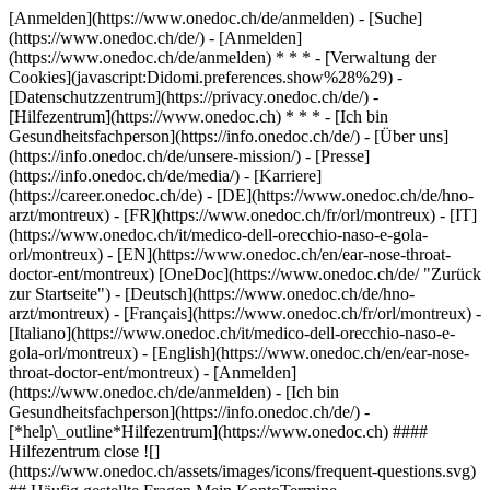
[Anmelden](https://www.onedoc.ch/de/anmelden) - [Suche]
(https://www.onedoc.ch/de/) - [Anmelden]
(https://www.onedoc.ch/de/anmelden) * * * - [Verwaltung der
Cookies](javascript:Didomi.preferences.show%28%29) -
[Datenschutzzentrum](https://privacy.onedoc.ch/de/) -
[Hilfezentrum](https://www.onedoc.ch) * * * - [Ich bin
Gesundheitsfachperson](https://info.onedoc.ch/de/) - [Über uns]
(https://info.onedoc.ch/de/unsere-mission/) - [Presse]
(https://info.onedoc.ch/de/media/) - [Karriere]
(https://career.onedoc.ch/de)
- [DE](https://www.onedoc.ch/de/hno-
arzt/montreux) - [FR](https://www.onedoc.ch/fr/orl/montreux) - [IT]
(https://www.onedoc.ch/it/medico-dell-orecchio-naso-e-gola-
orl/montreux) - [EN](https://www.onedoc.ch/en/ear-nose-throat-
doctor-ent/montreux) [OneDoc](https://www.onedoc.ch/de/ "Zurück
zur Startseite") - [Deutsch](https://www.onedoc.ch/de/hno-
arzt/montreux) - [Français](https://www.onedoc.ch/fr/orl/montreux) -
[Italiano](https://www.onedoc.ch/it/medico-dell-orecchio-naso-e-
gola-orl/montreux) - [English](https://www.onedoc.ch/en/ear-nose-
throat-doctor-ent/montreux)
- [Anmelden]
(https://www.onedoc.ch/de/anmelden) - [Ich bin
Gesundheitsfachperson](https://info.onedoc.ch/de/)
-
[*help\_outline*Hilfezentrum](https://www.onedoc.ch) ####
Hilfezentrum close ![]
(https://www.onedoc.ch/assets/images/icons/frequent-questions.svg)