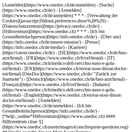
[Anmelden](https://www.onedoc.ch/de/anmelden) - [Suche]
(https://www.onedoc.ch/de/) - [Anmelden]
(https://www.onedoc.ch/de/anmelden) * * * - [Verwaltung der
Cookies](javascript:Didomi.preferences.show%28%29) -
[Datenschutzzentrum](https://privacy.onedoc.ch/de/) -
[Hilfezentrum](https://www.onedoc.ch) * * * - [Ich bin
Gesundheitsfachperson](https://info.onedoc.ch/de/) - [Über uns]
(https://info.onedoc.ch/de/unsere-mission/) - [Presse]
(https://info.onedoc.ch/de/media/) - [Karriere]
(https://career.onedoc.ch/de)
- [DE](https://www.onedoc.ch/de/hno-
arzt/liestal) - [FR](https://www.onedoc.ch/fr/orl/liestal) - [IT]
(https://www.onedoc.ch/it/medico-dell-orecchio-naso-e-gola-
orl/liestal) - [EN](https://www.onedoc.ch/en/ear-nose-throat-doctor-
ent/liestal) [OneDoc](https://www.onedoc.ch/de/ "Zurück zur
Startseite") - [Deutsch](https://www.onedoc.ch/de/hno-arzt/liestal) -
[Français](https://www.onedoc.ch/fr/orl/liestal) - [Italiano]
(https://www.onedoc.ch/it/medico-dell-orecchio-naso-e-gola-
orl/liestal) - [English](https://www.onedoc.ch/en/ear-nose-throat-
doctor-ent/liestal)
- [Anmelden]
(https://www.onedoc.ch/de/anmelden) - [Ich bin
Gesundheitsfachperson](https://info.onedoc.ch/de/)
-
[*help\_outline*Hilfezentrum](https://www.onedoc.ch) ####
Hilfezentrum close ![]
(https://www.onedoc.ch/assets/images/icons/frequent-questions.svg)