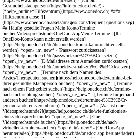
(https://www.onedoc.ch/de/anmelden) - [Ich bin
Gesundheitsfachperson](https://info.onedoc.ch/de/)
-
[*help\_outline*Hilfezentrum](https://www.onedoc.ch) ####
Hilfezentrum close ![]
(https://www.onedoc.ch/assets/images/icons/frequent-questions.svg)
## Häufig gestellte Fragen Mein KontoTermine
buchenVideosprechstundeOneDoc-AppMeine Termine - [Ihr
OneDoc-Konto kann nicht erstellt werden]
(https://help.onedoc.ch/de/ihr-onedoc-konto-kann-nicht-erstellt-
werden) *open\_in\_new* - [Passwort zurücksetzen]
(https://help.onedoc.ch/de/passwort-zur%C3%BCcksetzen)
*open\_in\_new* - [E-Mailadresse zum Anmelden zurücksetzen]
(https://help.onedoc.ch/de/anmelde-e-mail-zur%C3%BCcksetzen)
*open\_in\_new*
- [Termine nach dem Namen des
Arztes/Therapeuten suchen](https://help.onedoc.ch/de/termine-bei-
ihrer-gesundheitsfachperson-buchen) *open\_in\_new* - [Termine
nach einem Fachgebiet suchen](https://help.onedoc.ch/de/termine-
nach-fachrichtung-suchen) *open\_in\_new* - [Termine für jemand
anderen buchen](https://help.onedoc.ch/de/termine-f%C3%BCr-
jemand-anderen-vereinbaren) *open\_in\_new*
- [Was ist eine
Videosprechstunde?](https://help.onedoc.ch/de/wie-funktioniert-
eine-videosprechstunde) *open\_in\_new* - [Eine
Videosprechstunde buchen](https://help.onedoc.ch/de/nach-
virtuellen-terminen-suchen) *open\_in\_new*
- [OneDoc-App
herunterladen](https://help.onedoc.ch/de/onedoc-app-herunterladen)