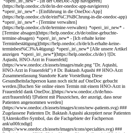
*open\_in\_new* - [In der OneDoc-App navigieren]
(https://help.onedoc.ch/de/in-der-onedoc-app-navigieren)
*open\_in\_new* - [Einführung in die OneDoc-App]
(https://help.onedoc.ch/de/einf%C3%BChrung-in-die-onedoc-app)
*open\_in\_new*
- [Termine verwalten](https://help.onedoc.ch/de/termine-verwalten) *open\_in\_new* - [Termine absagen](https://help.onedoc.ch/de/online-gebuchte-termine-absagen) *open\_in\_new* - [Ich erhalte keine Terminbestätigung](https://help.onedoc.ch/de/ich-erhalte-keine-terminbest%C3%A4tigung) *open\_in\_new* [Alle unsere Artikel anzeigen *open\_in\_new*](https://help.onedoc.ch/de/) ![Dr. Aqtashi, HNO-Arzt in Frauenfeld](https://www.onedoc.ch/assets/images/male.png "Dr. Aqtashi, HNO-Arzt in Frauenfeld") # Dr. Baktash Aqtashi ## HNO-Arzt Zusammenfassung Standorte Karte Vorstellung Diese Gesundheitsfachperson kann noch nicht auf OneDoc gebucht werden.[Buchen Sie online einen Termin mit einem HNO-Arzt in Frauenfeld dank OneDoc.](https://www.onedoc.ch/de/hno-arzt/frauenfeld) ![Patient mit Pluszeichen, der anzeigt, dass neue Patienten angenommen werden](https://www.onedoc.ch/assets/images/icons/new-patients.svg) ### Zugelassene Patienten Dr. Baktash Aqtashi akzeptiert neue Patienten ![Aktenkoffer-Symbol, das die Fachgebiete der Fachperson ank\u00fcndigt](https://www.onedoc.ch/assets/images/icons/specialties.svg) ### Fachrichtungen HNO (Hals-, Nasen-, Ohrenheilkunde) ![Gebäude-Icon zeigt alle Arbeitsorte, an denen die Gesundheitsfachperson tätig ist](https://www.onedoc.ch/assets/images/icons/locations.svg) ### Standorte HNO-Zentrum Frauenfeld in Frauenfeld [Luzerner Kantonsspital Luzern - ORL Klinik in Luzern](https://www.onedoc.ch/de/hno-arzt/luzern/pbyfl/dr-baktash-aqtashi) ![Standortmarker, der Karte und Zugangsinformationen zur Praxis anzeigt](https://www.onedoc.ch/assets/images/icons/map.svg) ### Karte und Anreiseinformationen #### [HNO-Zentrum Frauenfeld](https://www.onedoc.ch/de/gruppenpraxis/frauenfeld/et43/hno-zentrum-frauenfeld) Murgstrasse 4 8500 Frauenfeld ![Dokument-Symbol, das die Vorstellung der Praxis ankündigt](https://www.onedoc.ch/assets/images/icons/presentation.svg) ### Vorstellung der Gesundheitsfachperson Dr. Aqtashi, __HNO-Arzt in Frauenfeld__, heisst Sie Willkommen an folgender Adresse: Murgstrasse 4. Dr. Aqtashi praktiziert __HNO (Hals-, Nasen-, Ohrenheilkunde) in Frauenfeld__. Für weitere Informationen oder um einen Termin zu buchen, rufen Sie in der Praxis an: [052 723 24 25](tel:+41527232425). * * * #### Gesprochene Sprachen Deutsch ![Sprechblasen-Symbol, das den FAQ-Bereich ank\u00fcndigt](https://www.onedoc.ch/assets/images/icons/faq.svg) ### FAQ *expand\_more* *keyboard\_arrow\_right* ## Wie lauten die Adressen von Dr. Baktash Aqtashi? Dr. Baktash Aqtashi empfängt Patienten an den folgenden Adressen: - #### [HNO-Zentrum Frauenfeld](https://www.onedoc.ch/de/gruppenpraxis/frauenfeld/et43/hno-zentrum-frauenfeld) Murgstrasse 4 8500 Frauenfeld - #### [Luzerner Kantonsspital Luzern - ORL Klinik](https://www.onedoc.ch/de/spital/luzern/ezyc/luzerner-kantonsspital-luzern-orl-klinik) Spitalstrasse 6004 Luzern * * * *keyboard\_arrow\_right* ## Welche Sprachen werden von Dr. Baktash Aqtashi gesprochen? Dr. Baktash Aqtashi behandelt Patienten auf Deutsch. * * * *keyboard\_arrow\_right* ## Wie lauten die Telefonnummern von Dr. Baktash Aqtashi? Die Telefonnummern von Dr. Baktash Aqtashi sind: - HNO-Zentrum Frauenfeld: [052 723 24 25](tel:+41527232425) - Luzerner Kantonsspital Luzern - ORL Klinik: [041 205 11 11](tel:+41412051111) * * * *keyboard\_arrow\_right* ## Was sind die Fachgebiete von Dr. Baktash Aqtashi? Dr. Baktash Aqtashi führt [HNO (Hals-, Nasen-, Ohrenheilkunde)](https://www.onedoc.ch/de/hno-arzt/frauenfeld) in Frauenfeld durch. 1. [OneDoc](https://www.onedoc.ch/de/)/ 2. [HNO-Arzt](https://www.onedoc.ch/de/hno-arzt)/ 3. [Kanton Thurgau](https://www.onedoc.ch/de/hno-arzt/kanton-thurgau)/ 4. [Frauenfeld](https://www.onedoc.ch/de/hno-arzt/frauenfeld)/ 5. Dr. Baktash Aqtashi [*edit*Informationen ändern oder mein Profil löschen](mailto:support@onedoc.ch?subject=Beschreibung%20updaten%20-%20Dr.%20Baktash%20Aqtashi%20-%20%23130402) ### Sind Sie Dr. Baktash Aqtashi? Übernehmen Sie die Kontrolle über Ihr OneDoc-Profil! Optimieren Sie die Verwaltung Ihrer Praxis mit unserer Online-Terminvereinbarungslösung: *call\_received*Reduzieren Sie No-Shows dank automatisch versendeter Erinnerungs-SMS. *access\_time*Vereinfachen Sie die Verwaltung Ihrer Praxis und sparen Sie administrative Zeit. *visibility*Bieten Sie die Online-Terminbuchung an, ein geschätzter Service für Ihre Patienten. *thumb\_up*Steigern Sie Ihre Sichtbarkeit dank der führenden Terminreservierungsplattform für medizinische Termine in der Schweiz. [OneDoc Pro entdecken](https://info.onedoc.ch/de/) ### Laden Sie die OneDoc-App herunter Buchen Sie online einen Termin bei einem Arzt, Zahnarzt oder Therapeuten in Ihrer Nähe in der Schweiz. Mit der OneDoc-App können Sie alle Ihre medizinischen Termine von Ihrem Handy aus verwalten, jederzeit und überall. ![QR-Code, der zum Apple App Store oder Google Play leitet, um die OneDoc Patienten-App zu laden](https://www.onedoc.ch/assets/images/download-app-qr.jpeg) Scannen Sie den QR-Code, um die App herunterzuladen [![Laden Sie unsere App im App Store herunter!](https://www.onedoc.ch/assets/images/app-store-badge-de.svg)](https://apps.apple.com/ch/app/onedoc/id1592376413?l=fr)[![Laden Sie unsere App im Google Play Store herunter!](https://www.onedoc.ch/assets/images/google-play-badge-de.png)](https://play.google.com/store/apps/details?id=ch.onedoc.patient&hl=fr-CH) *keyboard\_arrow\_right* ## Verwandte Fachgebiete [HNO-Arzt in Zürich](https://www.onedoc.ch/de/hno-arzt/zurich)[HNO-Arzt in Bülach](https://www.onedoc.ch/de/hno-arzt/bulach)[HNO-Arzt in Küsnacht](https://www.onedoc.ch/de/hno-arzt/kusnacht)[HNO-Arzt in Dürnten](https://www.onedoc.ch/de/hno-arzt/durnten)[HNO-Arzt in Meilen](https://www.onedoc.ch/de/hno-arzt/meilen)[HNO-Arzt in Dübendorf](https://www.onedoc.ch/de/hno-arzt/dubendorf)[HNO-Arzt in Wetzikon](https://www.onedoc.ch/de/hno-arzt/wetzikon)[HNO-Arzt in Baden](https://www.onedoc.ch/de/hno-arzt/baden)[HNO-Arzt in Adliswil](https://www.onedoc.ch/de/hno-arzt/adliswil)[HNO-Arzt in Schaffhausen](https://www.onedoc.ch/de/hno-arzt/schaffhausen)[HNO-Arzt in Kloten](https://www.onedoc.ch/de/hno-arzt/kloten)[HNO-Arzt in Weinfelden](https://www.onedoc.ch/de/hno-arzt/weinfelden)[HNO-Arzt in Stäfa](https://www.onedoc.ch/de/hno-arzt/stafa) *keyboard\_arrow\_right* ## Beliebte Suchbegriffe [Facharzt für Allgemeine Innere Medizin in Zürich](https://www.onedoc.ch/de/facharzt-fur-allgemeine-innere-medizin/zurich)[Gynäkologe (Frauenarzt und Geburtshelfer) in Zürich](https://www.onedoc.ch/de/gynakologe-frauenarzt-und-geburtshelfer/zurich)[Augenarzt in Zürich](https://www.onedoc.ch/de/augenarzt/zurich)[Masseur (klassische Massage) in Zürich](https://www.onedoc.ch/de/masseur-klassische-massage/zurich)[Physiotherapeut in Zürich](https://www.onedoc.ch/de/physiotherapeut/zurich)[Hausarzt (Allgemeinmedizin) in Zürich](https://www.onedoc.ch/de/hausarzt-allgemeinmedizin/zurich)[Hautarzt (Dermatologe) in Zürich](https://www.onedoc.ch/de/hautarzt-dermatologe/zurich)[Impfzentrum in Zürich](https://www.onedoc.ch/de/impfzentrum/zurich)[Spezialist für ästhetische Medizin in Zürich](https://www.onedoc.ch/de/spezialist-fur-asthetische-medizin/zurich)[Reflexologietherapeut in Zürich](https://www.onedoc.ch/de/reflexologietherapeut/zurich)[Medizinischer Masseur (Massage) in Zürich](https://www.onedoc.ch/de/medizinischer-masseur-massage/zurich)[Physiotherapeut in Winterthur](https://www.onedoc.ch/de/physiotherapeut/winterthur)[Osteopath in Zürich](https://www.onedoc.ch/de/osteopath/zurich)[Gastroenterologe in Zürich](https://www.onedoc.ch/de/gastroenterologe/zurich)[Hausarzt (Allgemeinmedizin) in Winterthur](https://www.onedoc.ch/de/hausarzt-allgemeinmedizin/winterthur)[Neurologe in Zürich](https://www.onedoc.ch/de/neurologe/zurich)[Zahnarzt in Zürich](https://www.onedoc.ch/de/zahnarzt/zurich)[WAM/TEN Naturheilpraktiker in Zürich](https://www.onedoc.ch/de/wam-ten-naturheilpraktiker/zurich)[Gesundheitsdienstleistungen der Apotheke in Zürich](https://www.onedoc.ch/de/gesundheitsdienstleistungen-der-apotheke/zurich)[Kardiologe in Zürich](https://www.onedoc.ch/de/kardiologe/zurich)[Dentalhygieniker in Zürich](https://www.onedoc.ch/de/dentalhygieniker/zurich) *keyboard\_arrow\_right* ## Finden Sie einen Arzt oder Therapeuten [Ärzte- und Therapeutenverzeichnis](https://www.onedoc.ch/de/verzeichnis) [A](https://www.onedoc.ch/de/verzeichnis/A) [B](https://www.onedoc.ch/de/verzeichnis/B) [C](https://www.onedoc.ch/de/verzeichnis/C) [D](https://www.onedoc.ch/de/verzeichnis/D) [E](https://www.onedoc.ch/de/verzeichnis/E) [F](https://www.onedoc.ch/de/verzeichnis/F) [G](https://www.onedoc.ch/de/verzeichnis/G) [H](https://www.onedoc.ch/de/verzeichnis/H) [I](https://www.onedoc.ch/de/verzeichnis/I) [J](https://www.onedoc.ch/de/verzeichnis/J) [K](https://www.onedoc.ch/de/verzeichnis/K) [L](https://www.onedoc.ch/de/verzeichnis/L) [M](https://www.onedoc.ch/de/verzeichnis/M) [N](https://www.onedoc.ch/de/verzeichnis/N) [O](https://www.onedoc.ch/de/verzeichnis/O) [P](https://www.onedoc.ch/de/verzeichnis/P) [Q](https://www.onedoc.ch/de/verzeichnis/Q) [R](https://www.onedoc.ch/de/verzeichnis/R) [S](https://www.onedoc.ch/de/verzeichnis/S) [T](https://www.onedoc.ch/de/verzeichnis/T) [U](https://www.onedoc.ch/de/verzeichnis/U) [V](https://www.onedoc.ch/de/verzeichnis/V) [W](https://www.onedoc.ch/de/verzeichnis/W) [X](https://www.onedoc.ch/de/verzeichnis/X) [Y](https://www.onedoc.ch/de/verzeichnis/Y) [Z](https://www.onedoc.ch/de/verzeichnis/Z) ## OneDoc [Ich bin Gesundheitsfachperson](https://info.onedoc.ch/de/) [Über uns](https://info.onedoc.ch/de/unsere-mission/) [Presse](https://info.onedoc.ch/de/media/) [Karriere](https://career.onedoc.ch/de) [Datenschutzzentrum](https://privacy.onedoc.ch/de/) [Verwaltung der Cookies](javascript:Didomi.preferences.show%28%29) [Hilfezentrum](https://help.onedoc.ch/de/) ## Sprachen [