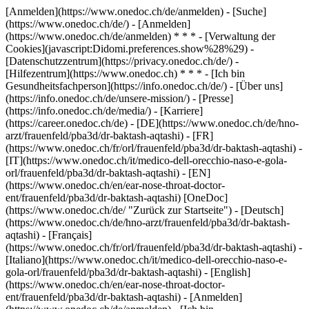
[Anmelden](https://www.onedoc.ch/de/anmelden) - [Suche]
(https://www.onedoc.ch/de/) - [Anmelden]
(https://www.onedoc.ch/de/anmelden) * * * - [Verwaltung der
Cookies](javascript:Didomi.preferences.show%28%29) -
[Datenschutzzentrum](https://privacy.onedoc.ch/de/) -
[Hilfezentrum](https://www.onedoc.ch) * * * - [Ich bin
Gesundheitsfachperson](https://info.onedoc.ch/de/) - [Über uns]
(https://info.onedoc.ch/de/unsere-mission/) - [Presse]
(https://info.onedoc.ch/de/media/) - [Karriere]
(https://career.onedoc.ch/de)
- [DE](https://www.onedoc.ch/de/hno-
arzt/frauenfeld/pba3d/dr-baktash-aqtashi) - [FR]
(https://www.onedoc.ch/fr/orl/frauenfeld/pba3d/dr-baktash-aqtashi) -
[IT](https://www.onedoc.ch/it/medico-dell-orecchio-naso-e-gola-
orl/frauenfeld/pba3d/dr-baktash-aqtashi) - [EN]
(https://www.onedoc.ch/en/ear-nose-throat-doctor-
ent/frauenfeld/pba3d/dr-baktash-aqtashi) [OneDoc]
(https://www.onedoc.ch/de/ "Zurück zur Startseite") - [Deutsch]
(https://www.onedoc.ch/de/hno-arzt/frauenfeld/pba3d/dr-baktash-
aqtashi) - [Français]
(https://www.onedoc.ch/fr/orl/frauenfeld/pba3d/dr-baktash-aqtashi) -
[Italiano](https://www.onedoc.ch/it/medico-dell-orecchio-naso-e-
gola-orl/frauenfeld/pba3d/dr-baktash-aqtashi) - [English]
(https://www.onedoc.ch/en/ear-nose-throat-doctor-
ent/frauenfeld/pba3d/dr-baktash-aqtashi)
- [Anmelden]