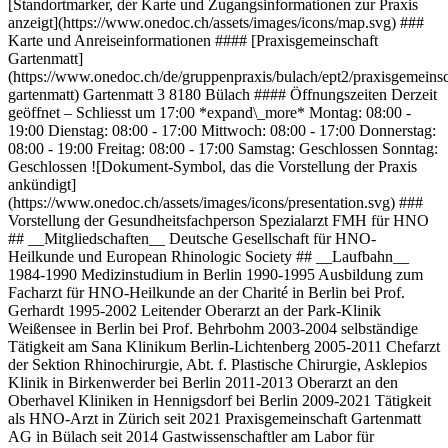
[Standortmarker, der Karte und Zugangsinformationen zur Praxis
anzeigt](https://www.onedoc.ch/assets/images/icons/map.svg) ###
Karte und Anreiseinformationen #### [Praxisgemeinschaft
Gartenmatt]
(https://www.onedoc.ch/de/gruppenpraxis/bulach/ept2/praxisgemeinsc
gartenmatt) Gartenmatt 3 8180 Bülach #### Öffnungszeiten Derzeit
geöffnet – Schliesst um 17:00 *expand\_more* Montag: 08:00 -
19:00 Dienstag: 08:00 - 17:00 Mittwoch: 08:00 - 17:00 Donnerstag:
08:00 - 19:00 Freitag: 08:00 - 17:00 Samstag: Geschlossen Sonntag:
Geschlossen ![Dokument-Symbol, das die Vorstellung der Praxis
ankündigt]
(https://www.onedoc.ch/assets/images/icons/presentation.svg) ###
Vorstellung der Gesundheitsfachperson Spezialarzt FMH für HNO
## __Mitgliedschaften__ Deutsche Gesellschaft für HNO-
Heilkunde und European Rhinologic Society ## __Laufbahn__
1984-1990 Medizinstudium in Berlin 1990-1995 Ausbildung zum
Facharzt für HNO-Heilkunde an der Charité in Berlin bei Prof.
Gerhardt 1995-2002 Leitender Oberarzt an der Park-Klinik
Weißensee in Berlin bei Prof. Behrbohm 2003-2004 selbständige
Tätigkeit am Sana Klinikum Berlin-Lichtenberg 2005-2011 Chefarzt
der Sektion Rhinochirurgie, Abt. f. Plastische Chirurgie, Asklepios
Klinik in Birkenwerder bei Berlin 2011-2013 Oberarzt an den
Oberhavel Kliniken in Hennigsdorf bei Berlin 2009-2021 Tätigkeit
als HNO-Arzt in Zürich seit 2021 Praxisgemeinschaft Gartenmatt
AG in Bülach seit 2014 Gastwissenschaftler am Labor für