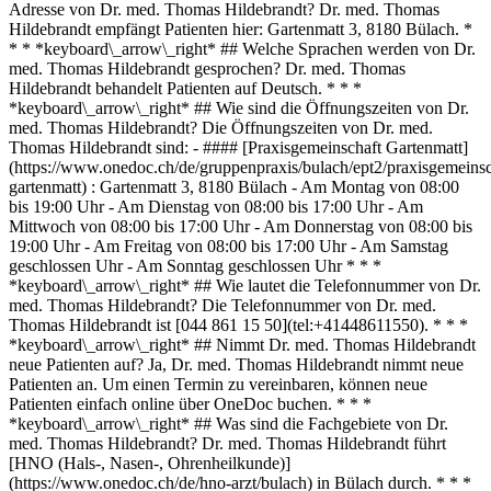
Adresse von Dr. med. Thomas Hildebrandt? Dr. med. Thomas
Hildebrandt empfängt Patienten hier: Gartenmatt 3, 8180 Bülach. *
* * *keyboard\_arrow\_right* ## Welche Sprachen werden von Dr.
med. Thomas Hildebrandt gesprochen? Dr. med. Thomas
Hildebrandt behandelt Patienten auf Deutsch. * * *
*keyboard\_arrow\_right* ## Wie sind die Öffnungszeiten von Dr.
med. Thomas Hildebrandt? Die Öffnungszeiten von Dr. med.
Thomas Hildebrandt sind: - #### [Praxisgemeinschaft Gartenmatt]
(https://www.onedoc.ch/de/gruppenpraxis/bulach/ept2/praxisgemeinsc
gartenmatt) : Gartenmatt 3, 8180 Bülach - Am Montag von 08:00
bis 19:00 Uhr - Am Dienstag von 08:00 bis 17:00 Uhr - Am
Mittwoch von 08:00 bis 17:00 Uhr - Am Donnerstag von 08:00 bis
19:00 Uhr - Am Freitag von 08:00 bis 17:00 Uhr - Am Samstag
geschlossen Uhr - Am Sonntag geschlossen Uhr * * *
*keyboard\_arrow\_right* ## Wie lautet die Telefonnummer von Dr.
med. Thomas Hildebrandt? Die Telefonnummer von Dr. med.
Thomas Hildebrandt ist [044 861 15 50](tel:+41448611550). * * *
*keyboard\_arrow\_right* ## Nimmt Dr. med. Thomas Hildebrandt
neue Patienten auf? Ja, Dr. med. Thomas Hildebrandt nimmt neue
Patienten an. Um einen Termin zu vereinbaren, können neue
Patienten einfach online über OneDoc buchen. * * *
*keyboard\_arrow\_right* ## Was sind die Fachgebiete von Dr.
med. Thomas Hildebrandt? Dr. med. Thomas Hildebrandt führt
[HNO (Hals-, Nasen-, Ohrenheilkunde)]
(https://www.onedoc.ch/de/hno-arzt/bulach) in Bülach durch. * * *