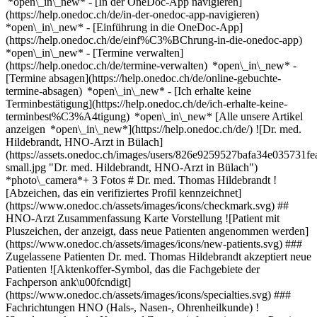
*open\_in\_new* - [In der OneDoc-App navigieren]
(https://help.onedoc.ch/de/in-der-onedoc-app-navigieren)
*open\_in\_new* - [Einführung in die OneDoc-App]
(https://help.onedoc.ch/de/einf%C3%BChrung-in-die-onedoc-app)
*open\_in\_new*
- [Termine verwalten]
(https://help.onedoc.ch/de/termine-verwalten) *open\_in\_new* -
[Termine absagen](https://help.onedoc.ch/de/online-gebuchte-
termine-absagen) *open\_in\_new* - [Ich erhalte keine
Terminbestätigung](https://help.onedoc.ch/de/ich-erhalte-keine-
terminbest%C3%A4tigung) *open\_in\_new* [Alle unsere Artikel
anzeigen *open\_in\_new*](https://help.onedoc.ch/de/) ![Dr. med.
Hildebrandt, HNO-Arzt in Bülach]
(https://assets.onedoc.ch/images/users/826e9259527bafa34e03573
small.jpg "Dr. med. Hildebrandt, HNO-Arzt in Bülach")
*photo\_camera*+ 3 Fotos # Dr. med. Thomas Hildebrandt !
[Abzeichen, das ein verifiziertes Profil kennzeichnet]
(https://www.onedoc.ch/assets/images/icons/checkmark.svg) ##
HNO-Arzt Zusammenfassung Karte Vorstellung ![Patient mit
Pluszeichen, der anzeigt, dass neue Patienten angenommen werden]
(https://www.onedoc.ch/assets/images/icons/new-patients.svg) ###
Zugelassene Patienten Dr. med. Thomas Hildebrandt akzeptiert neue
Patienten ![Aktenkoffer-Symbol, das die Fachgebiete der
Fachperson ank\u00fcndigt]
(https://www.onedoc.ch/assets/images/icons/specialties.svg) ###
Fachrichtungen HNO (Hals-, Nasen-, Ohrenheilkunde) !