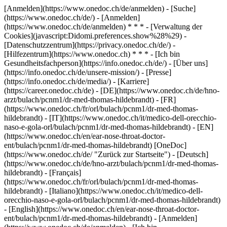
[Anmelden](https://www.onedoc.ch/de/anmelden) - [Suche]
(https://www.onedoc.ch/de/) - [Anmelden]
(https://www.onedoc.ch/de/anmelden) * * * - [Verwaltung der
Cookies](javascript:Didomi.preferences.show%28%29) -
[Datenschutzzentrum](https://privacy.onedoc.ch/de/) -
[Hilfezentrum](https://www.onedoc.ch) * * * - [Ich bin
Gesundheitsfachperson](https://info.onedoc.ch/de/) - [Über uns]
(https://info.onedoc.ch/de/unsere-mission/) - [Presse]
(https://info.onedoc.ch/de/media/) - [Karriere]
(https://career.onedoc.ch/de)
- [DE](https://www.onedoc.ch/de/hno-
arzt/bulach/pcnm1/dr-med-thomas-hildebrandt) - [FR]
(https://www.onedoc.ch/fr/orl/bulach/pcnm1/dr-med-thomas-
hildebrandt) - [IT](https://www.onedoc.ch/it/medico-dell-orecchio-
naso-e-gola-orl/bulach/pcnm1/dr-med-thomas-hildebrandt) - [EN]
(https://www.onedoc.ch/en/ear-nose-throat-doctor-
ent/bulach/pcnm1/dr-med-thomas-hildebrandt) [OneDoc]
(https://www.onedoc.ch/de/ "Zurück zur Startseite") - [Deutsch]
(https://www.onedoc.ch/de/hno-arzt/bulach/pcnm1/dr-med-thomas-
hildebrandt) - [Français]
(https://www.onedoc.ch/fr/orl/bulach/pcnm1/dr-med-thomas-
hildebrandt) - [Italiano](https://www.onedoc.ch/it/medico-dell-
orecchio-naso-e-gola-orl/bulach/pcnm1/dr-med-thomas-hildebrandt)
- [English](https://www.onedoc.ch/en/ear-nose-throat-doctor-
ent/bulach/pcnm1/dr-med-thomas-hildebrandt)
- [Anmelden]