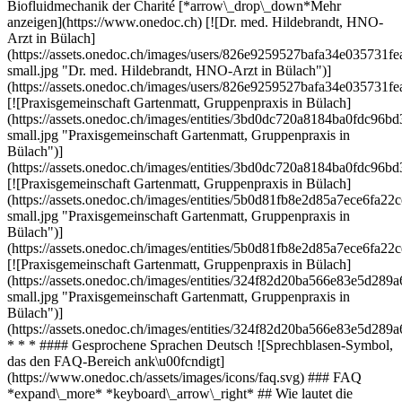
Biofluidmechanik der Charité [*arrow\_drop\_down*Mehr
anzeigen](https://www.onedoc.ch) [![Dr. med. Hildebrandt, HNO-
Arzt in Bülach]
(https://assets.onedoc.ch/images/users/826e9259527bafa34e03573
small.jpg "Dr. med. Hildebrandt, HNO-Arzt in Bülach")]
(https://assets.onedoc.ch/images/users/826e9259527bafa34e03573
[![Praxisgemeinschaft Gartenmatt, Gruppenpraxis in Bülach]
(https://assets.onedoc.ch/images/entities/3bd0dc720a8184ba0fdc
small.jpg "Praxisgemeinschaft Gartenmatt, Gruppenpraxis in
Bülach")]
(https://assets.onedoc.ch/images/entities/3bd0dc720a8184ba0fdc9
[![Praxisgemeinschaft Gartenmatt, Gruppenpraxis in Bülach]
(https://assets.onedoc.ch/images/entities/5b0d81fb8e2d85a7ece6fa
small.jpg "Praxisgemeinschaft Gartenmatt, Gruppenpraxis in
Bülach")]
(https://assets.onedoc.ch/images/entities/5b0d81fb8e2d85a7ece6fa
[![Praxisgemeinschaft Gartenmatt, Gruppenpraxis in Bülach]
(https://assets.onedoc.ch/images/entities/324f82d20ba566e83e5d
small.jpg "Praxisgemeinschaft Gartenmatt, Gruppenpraxis in
Bülach")]
(https://assets.onedoc.ch/images/entities/324f82d20ba566e83e5d2
* * * #### Gesprochene Sprachen Deutsch ![Sprechblasen-Symbol,
das den FAQ-Bereich ank\u00fcndigt]
(https://www.onedoc.ch/assets/images/icons/faq.svg) ### FAQ
*expand\_more* *keyboard\_arrow\_right* ## Wie lautet die