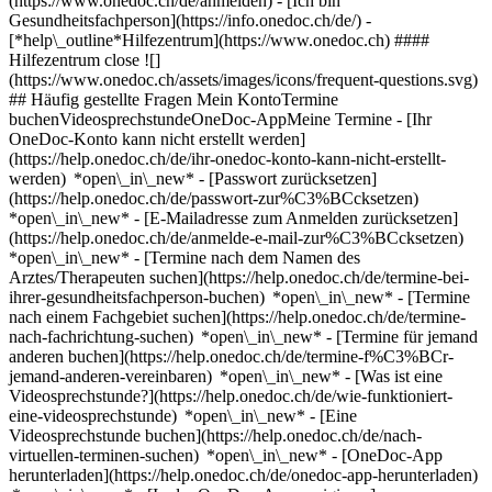
(https://www.onedoc.ch/de/anmelden) - [Ich bin
Gesundheitsfachperson](https://info.onedoc.ch/de/)
-
[*help\_outline*Hilfezentrum](https://www.onedoc.ch) ####
Hilfezentrum close ![]
(https://www.onedoc.ch/assets/images/icons/frequent-questions.svg)
## Häufig gestellte Fragen Mein KontoTermine
buchenVideosprechstundeOneDoc-AppMeine Termine - [Ihr
OneDoc-Konto kann nicht erstellt werden]
(https://help.onedoc.ch/de/ihr-onedoc-konto-kann-nicht-erstellt-
werden) *open\_in\_new* - [Passwort zurücksetzen]
(https://help.onedoc.ch/de/passwort-zur%C3%BCcksetzen)
*open\_in\_new* - [E-Mailadresse zum Anmelden zurücksetzen]
(https://help.onedoc.ch/de/anmelde-e-mail-zur%C3%BCcksetzen)
*open\_in\_new*
- [Termine nach dem Namen des
Arztes/Therapeuten suchen](https://help.onedoc.ch/de/termine-bei-
ihrer-gesundheitsfachperson-buchen) *open\_in\_new* - [Termine
nach einem Fachgebiet suchen](https://help.onedoc.ch/de/termine-
nach-fachrichtung-suchen) *open\_in\_new* - [Termine für jemand
anderen buchen](https://help.onedoc.ch/de/termine-f%C3%BCr-
jemand-anderen-vereinbaren) *open\_in\_new*
- [Was ist eine
Videosprechstunde?](https://help.onedoc.ch/de/wie-funktioniert-
eine-videosprechstunde) *open\_in\_new* - [Eine
Videosprechstunde buchen](https://help.onedoc.ch/de/nach-
virtuellen-terminen-suchen) *open\_in\_new*
- [OneDoc-App
herunterladen](https://help.onedoc.ch/de/onedoc-app-herunterladen)