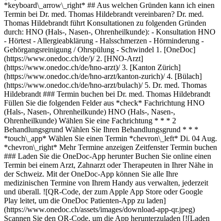
*keyboard\_arrow\_right* ## Aus welchen Gründen kann ich einen
Termin bei Dr. med. Thomas Hildebrandt vereinbaren? Dr. med.
Thomas Hildebrandt führt Konsultationen zu folgenden Gründen
durch: HNO (Hals-, Nasen-, Ohrenheilkunde): - Konsultation HNO
- Hörtest - Allergieabklärung - Halsschmerzen - Hörminderung -
Gehörgangsreinigung / Ohrspülung - Schwindel
1. [OneDoc](https://www.onedoc.ch/de/)/ 2. [HNO-Arzt](https://www.onedoc.ch/de/hno-arzt)/ 3. [Kanton Zürich](https://www.onedoc.ch/de/hno-arzt/kanton-zurich)/ 4. [Bülach](https://www.onedoc.ch/de/hno-arzt/bulach)/ 5. Dr. med. Thomas Hildebrandt ### Termin buchen bei Dr. med. Thomas Hildebrandt Füllen Sie die folgenden Felder aus *check* Fachrichtung HNO (Hals-, Nasen-, Ohrenheilkunde) HNO (Hals-, Nasen-, Ohrenheilkunde) Wählen Sie eine Fachrichtung * * * 2 Behandlungsgrund Wählen Sie Ihren Behandlungsgrund * * * *touch\_app* Wählen Sie einen Termin *chevron\_left* Di. 04 Aug. *chevron\_right* Mehr Termine anzeigen Zeitfenster Termin buchen ### Laden Sie die OneDoc-App herunter Buchen Sie online einen Termin bei einem Arzt, Zahnarzt oder Therapeuten in Ihrer Nähe in der Schweiz. Mit der OneDoc-App können Sie alle Ihre medizinischen Termine von Ihrem Handy aus verwalten, jederzeit und überall. ![QR-Code, der zum Apple App Store oder Google Play leitet, um die OneDoc Patienten-App zu laden](https://www.onedoc.ch/assets/images/download-app-qr.jpeg) Scannen Sie den QR-Code, um die App herunterzuladen [![Laden Sie unsere App im App Store herunter!](https://www.onedoc.ch/assets/images/app-store-badge-de.svg)](https://apps.apple.com/ch/app/onedoc/id1592376413?l=fr)[![Laden Sie unsere App im Google Play Store herunter!](https://www.onedoc.ch/assets/images/google-play-badge-de.png)](https://play.google.com/store/apps/details?id=ch.onedoc.patient&hl=fr-CH) *keyboard\_arrow\_right* ## Verwandte Fachgebiete [HNO-Arzt in Zürich](https://www.onedoc.ch/de/hno-arzt/zurich)[HNO-Arzt in Bülach](https://www.onedoc.ch/de/hno-arzt/bulach)[HNO-Arzt in Aarau](https://www.onedoc.ch/de/hno-arzt/aarau)[HNO-Arzt in Küsnacht](https://www.onedoc.ch/de/hno-arzt/kusnacht)[HNO-Arzt in Dürnten](https://www.onedoc.ch/de/hno-arzt/durnten)[HNO-Arzt in Baden](https://www.onedoc.ch/de/hno-arzt/baden)[HNO-Arzt in Meilen](https://www.onedoc.ch/de/hno-arzt/meilen)[HNO-Arzt in Dübendorf](https://www.onedoc.ch/de/hno-arzt/dubendorf)[HNO-Arzt in Wetzikon](https://www.onedoc.ch/de/hno-arzt/wetzikon)[HNO-Arzt in Brugg AG](https://www.onedoc.ch/de/hno-arzt/brugg?state=AG)[HNO-Arzt in Schaffhausen](https://www.onedoc.ch/de/hno-arzt/schaffhausen)[HNO-Arzt in Adliswil](https://www.onedoc.ch/de/hno-arzt/adliswil)[HNO-Arzt in Kloten](https://www.onedoc.ch/de/hno-arzt/kloten)[HNO-Arzt in Stäfa](https://www.onedoc.ch/de/hno-arzt/stafa)[HNO-Arzt in Weinfelden](https://www.onedoc.ch/de/hno-arzt/weinfelden) *keyboard\_arrow\_right* ## Beliebte Suchbegriffe [Facharzt für Allgemeine Innere Medizin in Zürich](https://www.onedoc.ch/de/facharzt-fur-allgemeine-innere-medizin/zurich)[Gynäkologe (Frauenarzt und Geburtshelfer) in Zürich](https://www.onedoc.ch/de/gynakologe-frauenarzt-und-geburtshelfer/zurich)[Augenarzt in Zürich](https://www.onedoc.ch/de/augenarzt/zurich)[Masseur (klassische Massage) in Zürich](https://www.onedoc.ch/de/masseur-klassische-massage/zurich)[Physiotherapeut in Zürich](https://www.onedoc.ch/de/physiotherapeut/zurich)[Hausarzt (Allgemeinmedizin) in Zürich](https://www.onedoc.ch/de/hausarzt-allgemeinmedizin/zurich)[Hautarzt (Dermatologe) in Zürich](https://www.onedoc.ch/de/hautarzt-dermatologe/zurich)[Impfzentrum in Zürich](https://www.onedoc.ch/de/impfzentrum/zurich)[Spezialist für ästhetische Medizin in Zürich](https://www.onedoc.ch/de/spezialist-fur-asthetische-medizin/zurich)[Reflexologietherapeut in Zürich](https://www.onedoc.ch/de/reflexologietherapeut/zurich)[Medizinischer Masseur (Massage) in Zürich](https://www.onedoc.ch/de/medizinischer-masseur-massage/zurich)[Physiotherapeut in Winterthur](https://www.onedoc.ch/de/physiotherapeut/winterthur)[Osteopath in Zürich](https://www.onedoc.ch/de/osteopath/zurich)[Gastroenterologe in Zürich](https://www.onedoc.ch/de/gastroenterologe/zurich)[Hausarzt (Allgemeinmedizin) in Winterthur](https://www.onedoc.ch/de/hausarzt-allgemeinmedizin/winterthur)[Neurologe in Zürich](https://www.onedoc.ch/de/neurologe/zurich)[Zahnarzt in Zürich](https://www.onedoc.ch/de/zahnarzt/zurich)[WAM/TEN Naturheilpraktiker in Zürich](https://www.onedoc.ch/de/wam-ten-naturheilpraktiker/zurich)[Gesundheitsdienstleistungen der Apotheke in Zürich](https://www.onedoc.ch/de/gesundheitsdienstleistungen-der-apotheke/zurich)[Kardiologe in Zürich](https://www.onedoc.ch/de/kardiologe/zurich)[Gynäkologe (Frauenarzt und Geburtshelfer) in Aarau](https://www.onedoc.ch/de/gynakologe-frauenarzt-und-geburtshelfer/aarau) *keyboard\_arrow\_right* ## Finden Sie einen Arzt oder Therapeuten [Ärzte- und Therapeutenverzeichnis](https://www.onedoc.ch/de/verzeichnis) [A](https://www.onedoc.ch/de/verzeichnis/A) [B](https://www.onedoc.ch/de/verzeichnis/B) [C](https://www.onedoc.ch/de/verzeichnis/C) [D](https://www.onedoc.ch/de/verzeichnis/D) [E](https://www.onedoc.ch/de/verzeichnis/E) [F](https://www.onedoc.ch/de/verzeichnis/F) [G](https://www.onedoc.ch/de/verzeichnis/G) [H](https://www.onedoc.ch/de/verzeichnis/H) [I](https://www.onedoc.ch/de/verzeichnis/I) [J](https://www.onedoc.ch/de/verzeichnis/J) [K](https://www.onedoc.ch/de/verzeichnis/K) [L](https://www.onedoc.ch/de/verzeichnis/L) [M](https://www.onedoc.ch/de/verzeichnis/M) [N](https://www.onedoc.ch/de/verzeichnis/N) [O](https://www.onedoc.ch/de/verzeichnis/O) [P](https://www.onedoc.ch/de/verzeichnis/P) [Q](https://www.onedoc.ch/de/verzeichnis/Q) [R](https://www.onedoc.ch/de/verzeichnis/R) [S](https://www.onedoc.ch/de/verzeichnis/S) [T](https://www.onedoc.ch/de/verzeichnis/T) [U](https://www.onedoc.ch/de/verzeichnis/U) [V](https://www.onedoc.ch/de/verzeichnis/V) [W](https://www.onedoc.ch/de/verzeichnis/W) [X](https://www.onedoc.ch/de/verzeichnis/X) [Y](https://www.onedoc.ch/de/verzeichnis/Y) [Z](https://www.onedoc.ch/de/verzeichnis/Z) ## OneDoc [Ich bin Gesundheitsfachperson](https://info.onedoc.ch/de/) [Über uns](https://info.onedoc.ch/de/unsere-mission/) [Presse](https://info.onedoc.ch/de/media/) [Karriere](https://career.onedoc.ch/de) [Datenschutzzentrum](https://privacy.onedoc.ch/de/) [Verwaltung der Cookies](javascript:Didomi.preferences.show%28%29) [Hilfezentrum](https://help.onedoc.ch/de/) ## Sprachen [Deutsch](https://www.onedoc.ch/de/hno-arzt/bulach/pcnm1/dr-med-thomas-hildebrandt) [Français](https://www.onedoc.ch/fr/orl/bulach/pcnm1/dr-med-thomas-hildebrandt) [Italiano](https://www.onedoc.ch/it/medico-dell-orecchio-naso-e-gola-orl/bulach/pcnm1/dr-med-thomas-hildebrandt) [English](https://www.onedoc.ch/en/ear-nose-throat-doctor-ent/bulach/pcnm1/dr-med-thomas-hildebrandt) ## Verwandte Fachgebiete [HNO-Arzt in Zürich](https://www.onedoc.ch/de/hno-arzt/zurich) [HNO-Arzt in Bülach](https://www.onedoc.ch/de/hno-arzt/bulach) [HNO-Arzt in Aarau](https://www.onedoc.ch/de/hno-arzt/aarau) [HNO-Arzt in Küsnacht](https://www.onedoc.ch/de/hno-arzt/kusnacht) [HNO-Arzt in Dürnten](https://www.onedoc.ch/de/hno-arzt/durnten) [HNO-Arzt in Baden](https://www.onedoc.ch/de/hno-arzt/baden) [HNO-Arzt in Meilen](https://www.onedoc.ch/de/hno-arzt/meilen) [HNO-Arzt in Dübendorf](https://www.onedoc.ch/de/hno-arzt/dubendorf) [HNO-Arzt in Wetzikon](https://www.onedoc.ch/de/hno-arzt/wetzikon) [HNO-Arzt in Brugg AG](https://www.onedoc.ch/de/hno-arzt/brugg?state=AG) [HNO-Arzt in Schaffhausen](https://www.onedoc.ch/de/hno-arzt/schaffhausen) [HNO-Arzt in Adliswil](https://www.onedoc.ch/de/hno-arzt/adliswil) [HNO-Arzt in Kloten](https://www.onedoc.ch/de/hno-arzt/kloten) [HNO-Arzt in Stäfa](https://www.onedoc.ch/de/hno-arzt/stafa) [HNO-Arzt in Weinfelden](https://www.onedoc.ch/de/hno-arzt/weinfelden) ## Beliebte Suchbegriffe [Facharzt für Allgemeine Innere Medizin in Zürich](https://www.onedoc.ch/de/facharzt-fur-allgemeine-innere-medizin/zurich) [Gynäkologie (Frauenarzt) in Zürich](https://www.onedoc.ch/de/gynakologe-frauenarzt-und-geburtshelfer/zurich) [Augenarzt in Zürich](https://www.onedoc.ch/de/augenarzt/zurich) [Masseur (klassische Massage) in Zürich](https://www.onedoc.ch/de/masseur-klassische-massage/zurich) [Physiotherapie in Zürich](https://www.onedoc.ch/de/physiotherapeut/zurich) [Hausarzt (Allgemeinmedizin) in Zürich](https://www.onedoc.ch/de/hausarzt-allgemeinmedizin/zurich) [Hautarzt (Dermatologie) in Zürich](https://www.onedoc.ch/de/hautarzt-dermatologe/zurich) [Impfzentrum in Zürich](https://www.onedoc.ch/de/impfzentrum/zurich) [Ästhetische Medizin in Zürich](https://www.onedoc.ch/de/spezialist-fur-asthetische-medizin/zurich) [Reflexologietherapeut in Zürich](https://www.onedoc.ch/de/reflexologietherapeut/zurich) [Medizinische Massage in Zürich](https://www.onedoc.ch/de/medizinischer-masseur-massage/zurich) [Physiotherapie in Winterthur](https://www.onedoc.ch/de/physiotherapeut/winterthur) [Osteopathie in Zürich](https://www.onedoc.ch/de/osteopath/zurich) [Gastroenterologie in Zürich](https://www.onedoc.ch/de/gastroenterologe/zurich) [Hausarzt (Allgemeinmedizin) in Winterthur](https://www.onedoc.ch/de/hausarzt-allgemeinmedizin/winterthur) [Neurologe in Zürich](https://www.onedoc.ch/de/neurologe/zurich) [Zahnarzt in Zürich](https://www.onedoc.ch/de/zahnarzt/zurich) [WAM/TEN Naturheilpraktiker in Zürich](https://www.onedoc.ch/de/wam-ten-naturheilpraktiker/zurich) [Gesundheitsdienstleistungen der Apotheke in Zürich](https://www.onedoc.ch/de/gesundheitsdienstleistungen-der-apotheke/zurich) [Kardiologe in Zürich](https://www.onedoc.ch/de/kardiologe/zurich) [Gynäkologie (Frauenarzt) in Aarau](https://www.onedoc.ch/de/gynakologe-frauenarzt-und-geburtshelfer/aarau) [![Facebook-Symbol](https://www.onedoc.ch/assets/images/icons/facebook.svg)](https://facebook.com/onedoc.ch/)[![LinkedIn-Symbol](https://www.onedoc.ch/assets/images/icons/linkedin.svg)](https://linkedin.com/company/onedoc.ch/)[![Instagram-Symbol](https://www.onedoc.ch/assets/images/icons/instagram.svg)](https://www.instagram.com/onedoc.ch/)[![X-Symbol](https://www.onedoc.ch/assets/images/icons/x.svg)](https://twitter.com/OneDoc_ch)[![YouTube-Sy