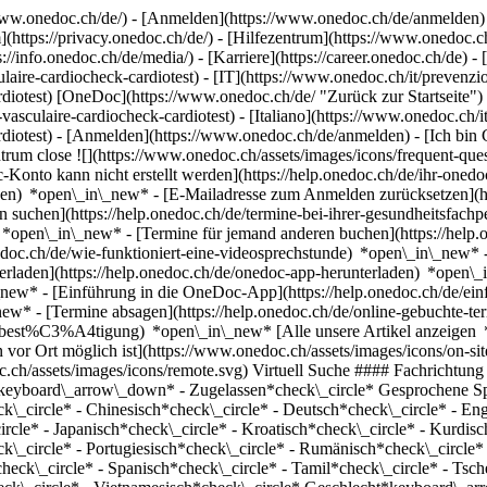
ww.onedoc.ch/de/) - [Anmelden](https://www.onedoc.ch/de/anmelden) 
ttps://privacy.onedoc.ch/de/) - [Hilfezentrum](https://www.onedoc.ch) 
s://info.onedoc.ch/de/media/) - [Karriere](https://career.onedoc.ch/de)
- 
laire-cardiocheck-cardiotest) - [IT](https://www.onedoc.ch/it/prevenzi
diotest) [OneDoc](https://www.onedoc.ch/de/ "Zurück zur Startseite") 
vasculaire-cardiocheck-cardiotest) - [Italiano](https://www.onedoc.ch/i
diotest)
- [Anmelden](https://www.onedoc.ch/de/anmelden) - [Ich bin G
trum close ![](https://www.onedoc.ch/assets/images/icons/frequent-que
o kann nicht erstellt werden](https://help.onedoc.ch/de/ihr-onedoc
zen) *open\_in\_new* - [E-Mailadresse zum Anmelden zurücksetzen](
 suchen](https://help.onedoc.ch/de/termine-bei-ihrer-gesundheitsfac
n) *open\_in\_new* - [Termine für jemand anderen buchen](https://h
nedoc.ch/de/wie-funktioniert-eine-videosprechstunde) *open\_in\_new* 
rladen](https://help.onedoc.ch/de/onedoc-app-herunterladen) *open\_
in\_new* - [Einführung in die OneDoc-App](https://help.onedoc.ch/d