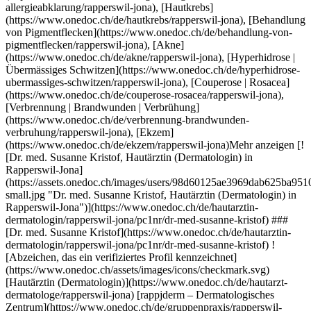
mall.jpg "Dr. med. Susanne Kristof, Hautärztin (Dermatologin) in Rapperswil-Jona")](https://www.onedoc.ch/de/hautarztin-dermatologin/rapperswil-jona/pc1nr/dr-med-susanne-kristof) ### [Dr. med. Susanne Kristof](https://www.onedoc.ch/de/hautarztin-dermatologin/rapperswil-jona/pc1nr/dr-med-susanne-kristof) ![Abzeichen, das ein verifiziertes Profil kennzeichnet](https://www.onedoc.ch/assets/images/icons/checkmark.svg) [Hautärztin (Dermatologin)](https://www.onedoc.ch/de/hautarzt-dermatologe/rapperswil-jona) [rappjderm – Dermatologisches Zentrum](https://www.onedoc.ch/de/gruppenpraxis/rapperswil-jona/eoq4/rappjderm-dermatologisches-zentrum) Bühlstrasse 13 8645 Rapperswil-Jona ![Patient mit Pluszeichen, der anzeigt, dass neue Patienten angenommen werden](https://www.onedoc.ch/assets/images/icons/new-patients.svg)Akzeptiert neue Patienten [Termin buchen](https://www.onedoc.ch/de/hautarztin-dermatologin/rapperswil-jona/pc1nr/dr-med-susanne-kristof) Expertisen: Hautcheck, [Allergie | AllergoTest | Allergieabklärung](https://www.onedoc.ch/de/allergie-allergotest-allergieabklarung/rapperswil-jona), [Hautkrebs](https://www.onedoc.ch/de/hautkrebs/rapperswil-jona), [Behandlung von Pigmentflecken](https://www.onedoc.ch/de/behandlung-von-pigmentflecken/rapperswil-jona), [Akne](https://www.onedoc.ch/de/akne/rapperswil-jona), [Hyperhidrose | Übermässiges Schwitzen](https://www.onedoc.ch/de/hyperhidrose-ubermassiges-schwitzen/rapperswil-jona), [Couperose | Rosacea](https://www.onedoc.ch/de/couperose-rosacea/rapperswil-jona), [Verbrennung | Brandwunden | Verbrühung](https://www.onedoc.ch/de/verbrennung-brandwunden-verbruhung/rapperswil-jona), [Ekzem](https://www.onedoc.ch/de/ekzem/rapperswil-jona)Mehr anzeigen Expertisen: Hautcheck, [Allergie | AllergoTest | Allergieabklärung](https://www.onedoc.ch/de/allergie-allergotest-allergieabklarung/rapperswil-jona), [Hautkrebs](https://www.onedoc.ch/de/hautkrebs/rapperswil-jona), [Behandlung von Pigmentflecken](https://www.onedoc.ch/de/behandlung-von-pigmentflecken/rapperswil-jona), [Akne](https://www.onedoc.ch/de/akne/rapperswil-jona), [Hyperhidrose | Übermässiges Schwitzen](https://www.onedoc.ch/de/hyperhidrose-ubermassiges-schwitzen/rapperswil-jona), [Couperose | Rosacea](https://www.onedoc.ch/de/couperose-rosacea/rapperswil-jona), [Verbrennung | Brandwunden | Verbrühung](https://www.onedoc.ch/de/verbrennung-brandwunden-verbruhung/rapperswil-jona), [Ekzem](https://www.onedoc.ch/de/ekzem/rapperswil-jona)Mehr anzeigen ## __Hautcheck__ in der Umgebung von __Rapperswil-Jona__: Andere Gesundheitsfachpersonen können Online gebucht werden [![Dr. med. Fabio Verardi, Hautarzt (Dermatologe) in Stäfa](https://assets.onedoc.ch/images/users/64d90ed4657450123d227055807f5d63408aadf0885c208d14cf9f12796b058f-small.jpg "Dr. med. Fabio Verardi, Hautarzt (Dermatologe) in Stäfa")](https://www.onedoc.ch/de/hautarzt-dermatologe/stafa/pcwma/dr-med-fabio-verardi) ### [Dr. med. Fabio Verardi](https://www.onedoc.ch/de/hautarzt-dermatologe/stafa/pcwma/dr-med-fabio-verardi) ![Abzeichen, das ein verifiziertes Profil kennzeichnet](https://www.onedoc.ch/assets/images/icons/checkmark.svg) [Hautarzt (Dermatologe)](https://www.onedoc.ch/de/hautarzt-dermatologe/stafa) [sweet skin Hautzentrum Stäfa](https://www.onedoc.ch/de/gruppenpraxis/stafa/ebcpa/sweet-skin-hautzentrum-stafa) Häldelistrasse 13b 8712 Stäfa ![Patient mit Pluszeichen, der anzeigt, dass neue Patienten angenommen werden](https://www.onedoc.ch/assets/images/icons/new-patients.svg)Akzeptiert neue Patienten [Termin buchen](https://www.onedoc.ch/de/hautarzt-dermatologe/stafa/pcwma/dr-med-fabio-verardi) Expertisen:[Hautcheck](https://www.onedoc.ch/de/hautcheck/stafa), [Akne](https://www.onedoc.ch/de/akne/stafa), [Allergie | AllergoTest | Allergieabklärung](https://www.onedoc.ch/de/allergie-allergotest-allergieabklarung/stafa), [Ästhetischer Laser](https://www.onedoc.ch/de/asthetischer-laser/stafa), [Couperose | Rosacea](https://www.onedoc.ch/de/couperose-rosacea/stafa), [Desensibilisierung | Hyposensibilisierung](https://www.onedoc.ch/de/desensibilisierung-hyposensibilisierung/stafa), [Ekzem](https://www.onedoc.ch/de/ekzem/stafa), [Entfernung von Muttermalen | Naevus Exzision](https://www.onedoc.ch/de/entfernung-von-muttermalen-naevus-exzision/stafa), [Gürtelrose (Herpes Zoster)](https://www.onedoc.ch/de/gurtelrose-herpes-zoster/stafa), [Hautkrebs](https://www.onedoc.ch/de/hautkrebs/stafa), [Kryotherapie | Kältetherapie](https://www.onedoc.ch/de/kryotherapie-kaltetherapie/stafa), [Melanom](https://www.onedoc.ch/de/melanom/stafa), [Muttermalkontrolle](https://www.onedoc.ch/de/muttermalkontrolle/stafa), [Pädiatrische Dermatologie](https://www.onedoc.ch/de/padiatrische-dermatologie/stafa), [Psoriasis | Schuppenflechte](https://www.onedoc.ch/de/psoriasis-schuppenflechte/stafa), [CO2 Laserbehandlung | Fraktionierte CO2 Laserbehandlung](https://www.onedoc.ch/de/co2-laserbehandlung-fraktionierte-co2-laserbehandlung/stafa), [Laser Haarentfernung](https://www.onedoc.ch/de/laser-haarentfernung/stafa), [Anti-Falten-Behandlung](https://www.onedoc.ch/de/anti-falten-behandlung/stafa), [Behandlung von Narben](https://www.onedoc.ch/de/behandlung-von-narben/stafa), [Behandlung von Pigmentflecken](https://www.onedoc.ch/de/behandlung-von-pigmentflecken/stafa), [Blepharoplastik | Augenlidchirurgie](https://www.onedoc.ch/de/blepharoplastik-augenlidchirurgie/stafa), [Hyperhidrose | Übermässiges Schwitzen](https://www.onedoc.ch/de/hyperhidrose-ubermassiges-schwitzen/stafa), [Injektion von Botulinumtoxin](https://www.onedoc.ch/de/injektion-von-botulinumtoxin/stafa), [Injektion von Hyaluronsäure](https://www.onedoc.ch/de/injektion-von-hyaluronsaure/stafa), [Injektion von plättchenreichem Plasma | PRP | Vampire Lift](https://www.onedoc.ch/de/injektion-von-plattchenreichem-plasma-prp-vampire-lift/stafa)Mehr anzeigen Expertisen:[Hautcheck](https://www.onedoc.ch/de/hautcheck/stafa), [Akne](https://www.onedoc.ch/de/akne/stafa), [Allergie | AllergoTest | Allergieabklärung](https://www.onedoc.ch/de/allergie-allergotest-allergieabklarung/stafa), [Ästhetischer Laser](https://www.onedoc.ch/de/asthetischer-laser/stafa), [Couperose | Rosacea](https://www.onedoc.ch/de/couperose-rosacea/stafa), [Desensibilisierung | Hyposensibilisierung](https://www.onedoc.ch/de/desensibilisierung-hyposensibilisierung/stafa), [Ekzem](https://www.onedoc.ch/de/ekzem/stafa), [Entfernung von Muttermalen | Naevus Exzision](https://www.onedoc.ch/de/entfernung-von-muttermalen-naevus-exzision/stafa), [Gürtelrose (Herpes Zoster)](https://www.onedoc.ch/de/gurtelrose-herpes-zoster/stafa), [Hautkrebs](https://www.onedoc.ch/de/hautkrebs/stafa), [Kryotherapie | Kältetherapie](https://www.onedoc.ch/de/kryotherapie-kaltetherapie/stafa), [Melanom](https://www.onedoc.ch/de/melanom/stafa), [Muttermalkontrolle](https://www.onedoc.ch/de/muttermalkontrolle/stafa), [Pädiatrische Dermatologie](https://www.onedoc.ch/de/padiatrische-dermatologie/stafa), [Psoriasis | Schuppenflechte](https://www.onedoc.ch/de/psoriasis-schuppenflechte/stafa), [CO2 Laserbehandlung | Fraktionierte CO2 Laserbehandlung](https://www.onedoc.ch/de/co2-laserbehandlung-fraktionierte-co2-laserbehandlung/stafa), [Laser Haarentfernung](https://www.onedoc.ch/de/laser-haarentfernung/stafa), [Anti-Falten-Behandlung](https://www.onedoc.ch/de/anti-falten-behandlung/stafa), [Behandlung von Narben](https://www.onedoc.ch/de/behandlung-von-narben/stafa), [Behandlung von Pigmentflecken](https://www.onedoc.ch/de/behandlung-von-pigmentflecken/stafa), [Blepharoplastik | Augenlidchirurgie](https://www.onedoc.ch/de/blepharoplastik-augenlidchirurgie/stafa), [Hyperhidrose | Übermässiges Schwitzen](https://www.onedoc.ch/de/hyperhidrose-ubermassiges-schwitzen/stafa), [Injektion von Botulinumtoxin](https://www.onedoc.ch/de/injektion-von-botulinumtoxin/stafa), [Injektion von Hyaluronsäure](https://www.onedoc.ch/de/injektion-von-hyaluronsaure/stafa), [Injektion von plättchenreichem Plasma | PRP | Vampire Lift](https://www.onedoc.ch/de/injektion-von-plattchenreichem-plasma-prp-vampire-lift/stafa)Mehr anzeigen [![Dr. med. Valentina Bänninger, Hautärztin (Dermatologin) in Stäfa](https://assets.onedoc.ch/images/users/c8e7c86730078c187aedae73e4cd0ba63402a6141bb79110324c09be4f9a96b3-small.jpg "Dr. med. Valentina Bänninger, Hautärztin (Dermatologin) in Stäfa")](https://www.onedoc.ch/de/hautarztin-dermatologin/stafa/pcwl9/dr-med-valentina-banninger) ### [Dr. med. Valentina Bänninger](https://www.onedoc.ch/de/hautarztin-dermatologin/stafa/pcwl9/dr-med-valentina-banninger) ![Abzeichen, das ein verifiziertes Profil kennzeichnet](https://www.onedoc.ch/assets/images/icons/checkmark.svg) [Hautärztin (Dermatologin)](https://www.onedoc.ch/de/hautarzt-dermatologe/stafa) [sweet skin Hautzentrum Stäfa](https://www.onedoc.ch/de/gruppenpraxis/stafa/ebcpa/sweet-skin-hautzentrum-stafa) Häldelistrasse 13b 8712 Stäfa ![Patient mit Pluszeichen, der anzeigt, dass neue Patienten angenommen werden](https://www.onedoc.ch/assets/images/icons/new-patients.svg)Akzeptiert neue Patienten [Termin buchen](https://www.onedoc.ch/de/hautarztin-dermatologin/stafa/pcwl9/dr-med-valentina-banninger) Expertisen:[Hautcheck](https://www.onedoc.ch/de/hautcheck/stafa), [Akne](https://www.onedoc.ch/de/akne/stafa), [Allergie | AllergoTest | Allergieabklärung](https://www.onedoc.ch/de/allergie-allergotest-allergieabklarung/stafa), [Ästhetischer Laser](https://www.onedoc.ch/de/asthetischer-laser/stafa), [Couperose | Rosacea](https://www.onedoc.ch/de/couperose-rosacea/stafa), [Desensibilisierung | Hyposensibilisierung](https://www.onedoc.ch/de/desensibilisierung-hyposensibilisierung/stafa), [Ekzem](https://www.onedoc.ch/de/ekzem/stafa), [Entfernung von Muttermalen | Naevus Exzision](https://www.onedoc.ch/de/entfernung-von-muttermalen-naevus-exzision/stafa), [Gürtelrose (Herpes Zoster)](https://www.onedoc.ch/de/gurtelrose-herpes-zoster/stafa), [Hautkrebs](https://www.onedoc.ch/de/hautkrebs/stafa), [Kryotherapie |