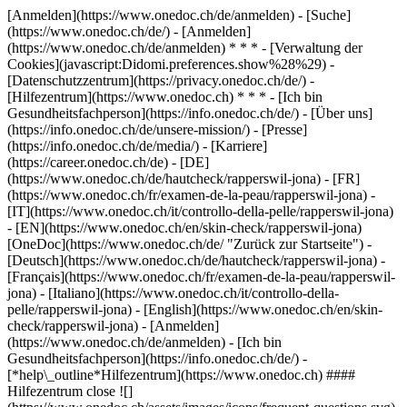
[Anmelden](https://www.onedoc.ch/de/anmelden) - [Suche]
(https://www.onedoc.ch/de/) - [Anmelden]
(https://www.onedoc.ch/de/anmelden) * * * - [Verwaltung der
Cookies](javascript:Didomi.preferences.show%28%29) -
[Datenschutzzentrum](https://privacy.onedoc.ch/de/) -
[Hilfezentrum](https://www.onedoc.ch) * * * - [Ich bin
Gesundheitsfachperson](https://info.onedoc.ch/de/) - [Über uns]
(https://info.onedoc.ch/de/unsere-mission/) - [Presse]
(https://info.onedoc.ch/de/media/) - [Karriere]
(https://career.onedoc.ch/de)
- [DE]
(https://www.onedoc.ch/de/hautcheck/rapperswil-jona) - [FR]
(https://www.onedoc.ch/fr/examen-de-la-peau/rapperswil-jona) -
[IT](https://www.onedoc.ch/it/controllo-della-pelle/rapperswil-jona)
- [EN](https://www.onedoc.ch/en/skin-check/rapperswil-jona)
[OneDoc](https://www.onedoc.ch/de/ "Zurück zur Startseite") -
[Deutsch](https://www.onedoc.ch/de/hautcheck/rapperswil-jona) -
[Français](https://www.onedoc.ch/fr/examen-de-la-peau/rapperswil-
jona) - [Italiano](https://www.onedoc.ch/it/controllo-della-
pelle/rapperswil-jona) - [English](https://www.onedoc.ch/en/skin-
check/rapperswil-jona)
- [Anmelden]
(https://www.onedoc.ch/de/anmelden) - [Ich bin
Gesundheitsfachperson](https://info.onedoc.ch/de/)
-
[*help\_outline*Hilfezentrum](https://www.onedoc.ch) ####
Hilfezentrum close ![]