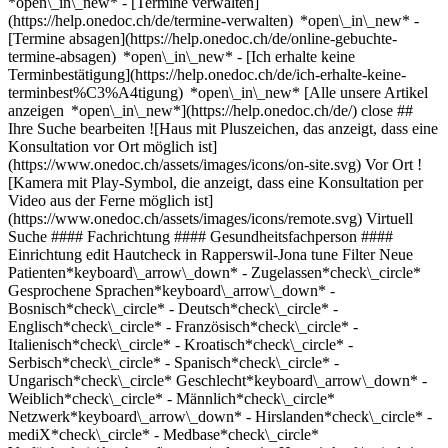
*open\_in\_new*
- [Termine verwalten](https://help.onedoc.ch/de/termine-verwalten) *open\_in\_new* - [Termine absagen](https://help.onedoc.ch/de/online-gebuchte-termine-absagen) *open\_in\_new* - [Ich erhalte keine Terminbestätigung](https://help.onedoc.ch/de/ich-erhalte-keine-terminbest%C3%A4tigung) *open\_in\_new* [Alle unsere Artikel anzeigen *open\_in\_new*](https://help.onedoc.ch/de/) close ## Ihre Suche bearbeiten ![Haus mit Pluszeichen, das anzeigt, dass eine Konsultation vor Ort möglich ist](https://www.onedoc.ch/assets/images/icons/on-site.svg) Vor Ort ![Kamera mit Play-Symbol, die anzeigt, dass eine Konsultation per Video aus der Ferne möglich ist](https://www.onedoc.ch/assets/images/icons/remote.svg) Virtuell Suche #### Fachrichtung #### Gesundheitsfachperson #### Einrichtung edit Hautcheck in Rapperswil-Jona tune Filter Neue Patienten*keyboard\_arrow\_down* - Zugelassen*check\_circle* Gesprochene Sprachen*keyboard\_arrow\_down* - Bosnisch*check\_circle* - Deutsch*check\_circle* - Englisch*check\_circle* - Französisch*check\_circle* - Italienisch*check\_circle* - Kroatisch*check\_circle* - Serbisch*check\_circle* - Spanisch*check\_circle* - Ungarisch*check\_circle* Geschlecht*keyboard\_arrow\_down* - Weiblich*check\_circle* - Männlich*check\_circle* Netzwerk*keyboard\_arrow\_down* - Hirslanden*check\_circle* - mediX*check\_circle* - Medbase*check\_circle* Verfügbarkeit*keyboard\_arrow\_down* - Heute*check\_circle* - In den nächsten 3 Tagen*check\_circle* - In den nächsten 7 Tagen*check\_circle* - In den nächsten 14 Tagen*check\_circle* # __Hautcheck__ in __Rapperswil-Jona__: Buchen Sie heute Ihren Termin online ## 8 Ergebnisse in Rapperswil-Jona [![Dr. med. Eva Roffler-Sailer, Hautärztin (Dermatologin) in Rapperswil-Jona](https://assets.onedoc.ch/images/users/fcaa6ffc84baa9c9046eca50023c8cb7e9b01051c12fa893a21384accad74488-small.jpg "Dr. med. Eva Roffler-Sailer, Hautärztin (Dermatologin) in Rapperswil-Jona")](https://www.onedoc.ch/de/hautarztin-dermatologin/rapperswil-jona/pc1nm/dr-med-eva-roffler-sailer) ### [Dr. med. Eva Roffler-Sailer](https://www.onedoc.ch/de/hautarztin-dermatologin/rapperswil-jona/pc1nm/dr-med-eva-roffler-sailer) ![Abzeichen, das ein verifiziertes Profil kennzeichnet](https://www.onedoc.ch/assets/images/icons/checkmark.svg) [Hautärztin (Dermatologin)](https://www.onedoc.ch/de/hautarzt-dermatologe/rapperswil-jona) [rappjderm – Dermatologisches Zentrum](https://www.onedoc.ch/de/gruppenpraxis/rapperswil-jona/eoq4/rappjderm-dermatologisches-zentrum) Bühlstrasse 13 8645 Rapperswil-Jona ![Patient mit Pluszeichen, der anzeigt, dass neue Patienten angenommen werden](https://www.onedoc.ch/assets/images/icons/new-patients.svg)Akzeptiert neue Patienten [Termin buchen](https://www.onedoc.ch/de/hautarztin-dermatologin/rapperswil-jona/pc1nm/dr-med-eva-roffler-sailer) Expertisen: Hautcheck, [Ekzem](https://www.onedoc.ch/de/ekzem/rapperswil-jona), [Akne](https://www.onedoc.ch/de/akne/rapperswil-jona), [Allergie | AllergoTest | Allergieabklärung](https://www.onedoc.ch/de/allergie-allergotest-allergieabklarung/rapperswil-jona), [Verbrennung | Brandwunden | Verbrühung](https://www.onedoc.ch/de/verbrennung-brandwunden-verbruhung/rapperswil-jona), [Behandlung von Pigmentflecken](https://www.onedoc.ch/de/behandlung-von-pigmentflecken/rapperswil-jona), [Hyperhidrose | Übermässiges Schwitzen](https://www.onedoc.ch/de/hyperhidrose-ubermassiges-schwitzen/rapperswil-jona), [Hautkrebs](https://www.onedoc.ch/de/hautkrebs/rapperswil-jona), [Couperose | Rosacea](https://www.onedoc.ch/de/couperose-rosacea/rapperswil-jona)Mehr anzeigen *chevron\_left* Di. 04 Aug. *chevron\_right* Mehr Termine anzeigen *error\_outline* Beim Laden der Verfügbarkeiten ist ein Fehler aufgetreten [Erneut versuchen](https://www.onedoc.ch) Expertisen: Hautcheck, [Ekzem](https://www.onedoc.ch/de/ekzem/rapperswil-jona), [Akne](https://www.onedoc.ch/de/akne/rapperswil-jona), [Allergie | AllergoTest | Allergieabklärung](https://www.onedoc.ch/de/allergie-allergotest-allergieabklarung/rapperswil-jona), [Verbrennung | Brandwunden | Verbrühung](https://www.onedoc.ch/de/verbrennung-brandwunden-verbruhung/rapperswil-jona), [Behandlung von Pigmentflecken](https://www.onedoc.ch/de/behandlung-von-pigmentflecken/rapperswil-jona), [Hyperhidrose | Übermässiges Schwitzen](https://www.onedoc.ch/de/hyperhidrose-ubermassiges-schwitzen/rapperswil-jona), [Hautkrebs](https://www.onedoc.ch/de/hautkrebs/rapperswil-jona), [Couperose | Rosacea](https://www.onedoc.ch/de/couperose-rosacea/rapperswil-jona)Mehr anzeigen [![Medbase Apotheke Jona, Apotheke in Rapperswil-Jona](https://assets.onedoc.ch/images/entities/5fbc2bf0cfb624e1caa95f2e4576268d173107796cffcbb98155cbb0b9567b44-small.jpg "Medbase Apotheke Jona, Apotheke in Rapperswil-Jona")](https://www.onedoc.ch/de/apotheke/rapperswil-jona/e3ak/medbase-apotheke-jona) ### [Medbase Apotheke Jona](https://www.onedoc.ch/de/apotheke/rapperswil-jona/e3ak/medbase-apotheke-jona) ![Abzeichen, das ein verifiziertes Profil kennzeichnet](https://www.onedoc.ch/assets/images/icons/checkmark.svg) Apotheke Molkereistrasse 10 8645 Rapperswil-Jona ![Patient mit Pluszeichen, der anzeigt, dass neue Patienten angenommen werden](https://www.onedoc.ch/assets/images/icons/new-patients.svg)Akzeptiert neue Patienten [Termin buchen](https://www.onedoc.ch/de/apotheke/rapperswil-jona/e3ak/medbase-apotheke-jona) *chevron\_left* Di. 04 Aug. *chevron\_right* Mehr Termine anzeigen *error\_outline* Beim Laden der Verfügbarkeiten ist ein Fehler aufgetreten [Erneut versuchen](https://www.onedoc.ch) [![Dr. med. Tim Hartmann, Hautarzt (Dermatologe) in Rapperswil-Jona](https://assets.onedoc.ch/images/users/091fbd8a728d95e3c72e65b7c7f15e0f1afc5ad4558fc6383f78c859841c2f06-small.jpg "Dr. med. Tim Hartmann, Hautarzt (Dermatologe) in Rapperswil-Jona")](https://www.onedoc.ch/de/hautarzt-dermatologe/rapperswil-jona/pc1ns/dr-med-tim-hartmann) ### [Dr. med. Tim Hartmann](https://www.onedoc.ch/de/hautarzt-dermatologe/rapperswil-jona/pc1ns/dr-med-tim-hartmann) ![Abzeichen, das ein verifiziertes Profil kennzeichnet](https://www.onedoc.ch/assets/images/icons/checkmark.svg) [Hautarzt (Dermatologe)](https://www.onedoc.ch/de/hautarzt-dermatologe/rapperswil-jona) [rappjderm – Dermatologisches Zentrum](https://www.onedoc.ch/de/gruppenpraxis/rapperswil-jona/eoq4/rappjderm-dermatologisches-zentrum) Bühlstrasse 13 8645 Rapperswil-Jona ![Patient mit Pluszeichen, der anzeigt, dass neue Patienten angenommen werden](https://www.onedoc.ch/assets/images/icons/new-patients.svg)Akzeptiert neue Patienten [Termin buchen](https://www.onedoc.ch/de/hautarzt-dermatologe/rapperswil-jona/pc1ns/dr-med-tim-hartmann) Expertisen: Hautcheck, [Allergie | AllergoTest | Allergieabklärung](https://www.onedoc.ch/de/allergie-allergotest-allergieabklarung/rapperswil-jona), [Hautkrebs](https://www.onedoc.ch/de/hautkrebs/rapperswil-jona), [Behandlung von Pigmentflecken](https://www.onedoc.ch/de/behandlung-von-pigmentflecken/rapperswil-jona), [Akne](https://www.onedoc.ch/de/akne/rapperswil-jona), [Hyperhidrose | Übermässiges Schwitzen](https://www.onedoc.ch/de/hyperhidrose-ubermassiges-schwitzen/rapperswil-jona), [Couperose | Rosacea](https://www.onedoc.ch/de/couperose-rosacea/rapperswil-jona), [Verbrennung | Brandwunden | Verbrühung](https://www.onedoc.ch/de/verbrennung-brandwunden-verbruhung/rapperswil-jona), [Ekzem](https://www.onedoc.ch/de/ekzem/rapperswil-jona)Mehr anzeigen *chevron\_left* Di. 04 Aug. *chevron\_right* Mehr Termine anzeigen *error\_outline* Beim Laden der Verfügbarkeiten ist ein Fehler aufgetreten [Erneut versuchen](https://www.onedoc.ch) Expertisen: Hautcheck, [Allergie | AllergoTest | Allergieabklärung](https://www.onedoc.ch/de/allergie-allergotest-allergieabklarung/rapperswil-jona), [Hautkrebs](https://www.onedoc.ch/de/hautkrebs/rapperswil-jona), [Behandlung von Pigmentflecken](https://www.onedoc.ch/de/behandlung-von-pigmentflecken/rapperswil-jona), [Akne](https://www.onedoc.ch/de/akne/rapperswil-jona), [Hyperhidrose | Übermässiges Schwitzen](https://www.onedoc.ch/de/hyperhidrose-ubermassiges-schwitzen/rapperswil-jona), [Couperose | Rosacea](https://www.onedoc.ch/de/couperose-rosacea/rapperswil-jona), [Verbrennung | Brandwunden | Verbrühung](https://www.onedoc.ch/de/verbrennung-brandwunden-verbruhung/rapperswil-jona), [Ekzem](https://www.onedoc.ch/de/ekzem/rapperswil-jona)Mehr anzeigen [![Dr. med. Laura Anca, Hautärztin (Dermatologin) in Rapperswil-Jona](https://assets.onedoc.ch/images/users/3a0b2c796bae4b63b015f3f83cb2cfe911c7d1003525028a66a98e575dfb0128-small.png "Dr. med. Laura Anca, Hautärztin (Dermatologin) in Rapperswil-Jona")](https://www.onedoc.ch/de/hautarztin-dermatologin/rapperswil-jona/pc325/dr-med-laura-anca) ### [Dr. med. Laura Anca](https://www.onedoc.ch/de/hautarztin-dermatologin/rapperswil-jona/pc325/dr-med-laura-anca) ![Abzeichen, das ein verifiziertes Profil kennzeichnet](https://www.onedoc.ch/assets/images/icons/checkmark.svg) [Hautärztin (Dermatologin)](https://www.onedoc.ch/de/hautarzt-dermatologe/rapperswil-jona) [Laura Dermatology](https://www.onedoc.ch/de/medizinische-praxis/rapperswil-jona/ebfdc/laura-dermatology) Obere Bahnhofstrasse 40 8640 Rapperswil-Jona ![Patient mit Pluszeichen, der anzeigt, dass neue Patienten angenommen werden](https://www.onedoc.ch/assets/images/icons/new-patients.svg)Akzeptiert neue Patienten [Termin buchen](https://www.onedoc.ch/de/hautarztin-dermatologin/rapperswil-jona/pc325/dr-med-laura-anca) Expertisen: Hautcheck, [Hautkrebs](https://www.onedoc.ch/de/hautkrebs/rapperswil-jona), [Muttermalkontrolle](https://www.onedoc.ch/de/muttermalkontrolle/rapperswil-jona), [Injektion von Botulinumtoxin](https://www.onedoc.ch/de/injektion-von-botulinumtoxin/rapperswil-jona), [Injektion von Hyaluronsäure](https://www.onedoc.ch/de/injektion-von-hyaluronsaure/rapperswil-jona), [Peeling](https://www.onedoc.ch/de/peeling/rapperswil-jona), [Infusionstherapie |