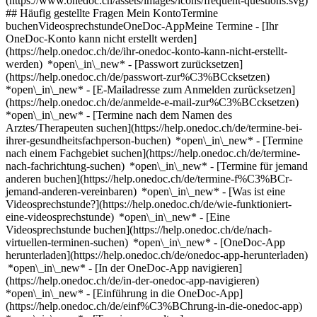
(https://www.onedoc.ch/assets/images/icons/frequent-questions.svg)
## Häufig gestellte Fragen Mein KontoTermine
buchenVideosprechstundeOneDoc-AppMeine Termine - [Ihr
OneDoc-Konto kann nicht erstellt werden]
(https://help.onedoc.ch/de/ihr-onedoc-konto-kann-nicht-erstellt-
werden) *open\_in\_new* - [Passwort zurücksetzen]
(https://help.onedoc.ch/de/passwort-zur%C3%BCcksetzen)
*open\_in\_new* - [E-Mailadresse zum Anmelden zurücksetzen]
(https://help.onedoc.ch/de/anmelde-e-mail-zur%C3%BCcksetzen)
*open\_in\_new*
- [Termine nach dem Namen des
Arztes/Therapeuten suchen](https://help.onedoc.ch/de/termine-bei-
ihrer-gesundheitsfachperson-buchen) *open\_in\_new* - [Termine
nach einem Fachgebiet suchen](https://help.onedoc.ch/de/termine-
nach-fachrichtung-suchen) *open\_in\_new* - [Termine für jemand
anderen buchen](https://help.onedoc.ch/de/termine-f%C3%BCr-
jemand-anderen-vereinbaren) *open\_in\_new*
- [Was ist eine
Videosprechstunde?](https://help.onedoc.ch/de/wie-funktioniert-
eine-videosprechstunde) *open\_in\_new* - [Eine
Videosprechstunde buchen](https://help.onedoc.ch/de/nach-
virtuellen-terminen-suchen) *open\_in\_new*
- [OneDoc-App
herunterladen](https://help.onedoc.ch/de/onedoc-app-herunterladen)
*open\_in\_new* - [In der OneDoc-App navigieren]
(https://help.onedoc.ch/de/in-der-onedoc-app-navigieren)
*open\_in\_new* - [Einführung in die OneDoc-App]
(https://help.onedoc.ch/de/einf%C3%BChrung-in-die-onedoc-app)