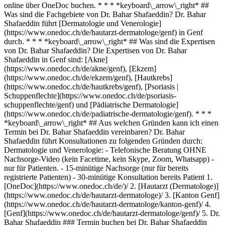
online über OneDoc buchen. * * * *keyboard\_arrow\_right* ##
Was sind die Fachgebiete von Dr. Bahar Shafaeddin? Dr. Bahar
Shafaeddin führt [Dermatologie und Venerologie]
(https://www.onedoc.ch/de/hautarzt-dermatologe/genf) in Genf
durch. * * * *keyboard\_arrow\_right* ## Was sind die Expertisen
von Dr. Bahar Shafaeddin? Die Expertisen von Dr. Bahar
Shafaeddin in Genf sind: [Akne]
(https://www.onedoc.ch/de/akne/genf), [Ekzem]
(https://www.onedoc.ch/de/ekzem/genf), [Hautkrebs]
(https://www.onedoc.ch/de/hautkrebs/genf), [Psoriasis |
Schuppenflechte](https://www.onedoc.ch/de/psoriasis-
schuppenflechte/genf) und [Pädiatrische Dermatologie]
(https://www.onedoc.ch/de/padiatrische-dermatologie/genf). * * *
*keyboard\_arrow\_right* ## Aus welchen Gründen kann ich einen
Termin bei Dr. Bahar Shafaeddin vereinbaren? Dr. Bahar
Shafaeddin führt Konsultationen zu folgenden Gründen durch:
Dermatologie und Venerologie: - Telefonische Beratung OHNE
Nachsorge-Video (kein Facetime, kein Skype, Zoom, Whatsapp) -
nur für Patienten. - 15-minütige Nachsorge (nur für bereits
registrierte Patienten) - 30-minütige Konsultation bereits Patient
1. [OneDoc](https://www.onedoc.ch/de/)/ 2. [Hautarzt (Dermatologe)](https://www.onedoc.ch/de/hautarzt-dermatologe)/ 3. [Kanton Genf](https://www.onedoc.ch/de/hautarzt-dermatologe/kanton-genf)/ 4. [Genf](https://www.onedoc.ch/de/hautarzt-dermatologe/genf)/ 5. Dr. Bahar Shafaeddin ### Termin buchen bei Dr. Bahar Shafaeddin Füllen Sie die folgenden Felder aus 1 Ihr Patient:innenstatus Ich bin Neupatient:in bei Dr. Shafaeddin Ich bin bereits als Patient:in erfasst bei Dr. Shafaeddin * * * *touch\_app* Wählen Sie einen Termin *chevron\_left* Di. 04 Aug. *chevron\_right* Mehr Termine anzeigen Zeitfenster Termin buchen ### Laden Sie die OneDoc-App herunter Buchen Sie online einen Termin bei einem Arzt, Zahnarzt oder Therapeuten in Ihrer Nähe in der Schweiz. Mit der OneDoc-App können Sie alle Ihre medizinischen Termine von Ihrem Handy aus verwalten, jederzeit und überall. ![QR-Code, der zum Apple App Store oder Google Play leitet, um die OneDoc Patienten-App zu laden](https://www.onedoc.ch/assets/images/download-app-qr.jpeg) Scannen Sie den QR-Code, um die App herunterzuladen [![Laden Sie unsere App im App Store herunter!](https://www.onedoc.ch/assets/images/app-store-badge-de.svg)](https://apps.apple.com/ch/app/onedoc/id1592376413?l=fr)[![Laden Sie unsere App im Google Play Store herunter!](https://www.onedoc.ch/assets/images/google-play-badge-de.png)](https://play.google.com/store/apps/details?id=ch.onedoc.patient&hl=fr-CH) *keyboard\_arrow\_right* ## Verwandte Fachgebiete [Hautarzt (Dermatologe) in Genf](https://www.onedoc.ch/de/hautarzt-dermatologe/genf)[Hautarzt (Dermatologe) in Genolier](https://www.onedoc.ch/de/hautarzt-dermatologe/genolier)[Hautarzt (Dermatologe) in Carouge](https://www.onedoc.ch/de/hautarzt-dermatologe/carouge)[Hautarzt (Dermatologe) in Ecublens VD](https://www.onedoc.ch/de/hautarzt-dermatologe/ecublens?state=VD)[Hautarzt (Dermatologe) in Gland](https://www.onedoc.ch/de/hautarzt-dermatologe/gland)[Hautarzt (Dermatologe) in Nyon](https://www.onedoc.ch/de/hautarzt-dermatologe/nyon)[Hautarzt (Dermatologe) in Rolle](https://www.onedoc.ch/de/hautarzt-dermatologe/rolle)[Hautarzt (Dermatologe) in Versoix](https://www.onedoc.ch/de/hautarzt-dermatologe/versoix)[Hautarzt (Dermatologe) in Vésenaz](https://www.onedoc.ch/de/hautarzt-dermatologe/vesenaz) *keyboard\_arrow\_right* ## Verwandte Expertisen [Akne in Genf](https://www.onedoc.ch/de/akne/genf)[Akne in Genolier](https://www.onedoc.ch/de/akne/genolier)[Ekzem in Genf](https://www.onedoc.ch/de/ekzem/genf)[Ekzem in Genolier](https://www.onedoc.ch/de/ekzem/genolier)[Ekzem in Vésenaz](https://www.onedoc.ch/de/ekzem/vesenaz)[Ekzem in Gland](https://www.onedoc.ch/de/ekzem/gland)[Hautkrebs in Genf](https://www.onedoc.ch/de/hautkrebs/genf)[Hautkrebs in Genolier](https://www.onedoc.ch/de/hautkrebs/genolier)[Hautkrebs in Vésenaz](https://www.onedoc.ch/de/hautkrebs/vesenaz)[Hautkrebs in Gland](https://www.onedoc.ch/de/hautkrebs/gland) *keyboard\_arrow\_right* ## Beliebte Suchbegriffe [Physiotherapeut in Genf](https://www.onedoc.ch/de/physiotherapeut/genf)[Psychologe in Genf](https://www.onedoc.ch/de/psychologe/genf)[Hausarzt (Allgemeinmedizin) in Genf](https://www.onedoc.ch/de/hausarzt-allgemeinmedizin/genf)[Manuelle Lymphdrainage Therapeut in Genf](https://www.onedoc.ch/de/manuelle-lymphdrainage-therapeut/genf)[Masseur (klassische Massage) in Genf](https://www.onedoc.ch/de/masseur-klassische-massage/genf)[Facharzt für Allgemeine Innere Medizin in Genf](https://www.onedoc.ch/de/facharzt-fur-allgemeine-innere-medizin/genf)[Reflexologietherapeut in Genf](https://www.onedoc.ch/de/reflexologietherapeut/genf)[Zahnarzt in Genf](https://www.onedoc.ch/de/zahnarzt/genf)[Akupunkteur in Genf](https://www.onedoc.ch/de/akupunkteur/genf)[Spezialist für Traditionelle Chinesische Medizin (TCM) in Genf](https://www.onedoc.ch/de/spezialist-fur-traditionelle-chinesische-medizin-tcm/genf)[Sportphysiotherapeut in Genf](https://www.onedoc.ch/de/sportphysiotherapeut/genf)[Psychotherapeut in Genf](https://www.onedoc.ch/de/psychotherapeut/genf)[Masseur (therapeutische Massage) in Genf](https://www.onedoc.ch/de/masseur-therapeutische-massage/genf)[Gynäkologe (Frauenarzt und Geburtshelfer) in Genf](https://www.onedoc.ch/de/gynakologe-frauenarzt-und-geburtshelfer/genf)[Osteopath in Genf](https://www.onedoc.ch/de/osteopath/genf)[WAM Ernährungstherapeut in Genf](https://www.onedoc.ch/de/wam-ernahrungstherapeut/genf)[Augenarzt in Genf](https://www.onedoc.ch/de/augenarzt/genf)[Kinderarzt in Genf](https://www.onedoc.ch/de/kinderarzt/genf)[Ernährungsberater in Genf](https://www.onedoc.ch/de/ernahrungsberater/genf)[Hypnotherapeut (Hypnose) in Genf](https://www.onedoc.ch/de/hypnotherapeut-hypnose/genf)[Spezialist für ästhetische Medizin in Genf](https://www.onedoc.ch/de/spezialist-fur-asthetische-medizin/genf) *keyboard\_arrow\_right* ## Finden Sie einen Arzt oder Therapeuten [Ärzte- und Therapeutenverzeichnis](https://www.onedoc.ch/de/verzeichnis) [A](https://www.onedoc.ch/de/verzeichnis/A) [B](https://www.onedoc.ch/de/verzeichnis/B) [C](https://www.onedoc.ch/de/verzeichnis/C) [D](https://www.onedoc.ch/de/verzeichnis/D) [E](https://www.onedoc.ch/de/verzeichnis/E) [F](https://www.onedoc.ch/de/verzeichnis/F) [G](https://www.onedoc.ch/de/verzeichnis/G) [H](https://www.onedoc.ch/de/verzeichnis/H) [I](https://www.onedoc.ch/de/verzeichnis/I) [J](https://www.onedoc.ch/de/verzeichnis/J) [K](https://www.onedoc.ch/de/verzeichnis/K) [L](https://www.onedoc.ch/de/verzeichnis/L) [M](https://www.onedoc.ch/de/verzeichnis/M) [N](https://www.onedoc.ch/de/verzeichnis/N) [O](https://www.onedoc.ch/de/verzeichnis/O) [P](https://www.onedoc.ch/de/verzeichnis/P) [Q](https://www.onedoc.ch/de/verzeichnis/Q) [R](https://www.onedoc.ch/de/verzeichnis/R) [S](https://www.onedoc.ch/de/verzeichnis/S) [T](https://www.onedoc.ch/de/verzeichnis/T) [U](https://www.onedoc.ch/de/verzeichnis/U) [V](https://www.onedoc.ch/de/verzeichnis/V) [W](https://www.onedoc.ch/de/verzeichnis/W) [X](https://www.onedoc.ch/de/verzeichnis/X) [Y](https://www.onedoc.ch/de/verzeichnis/Y) [Z](https://www.onedoc.ch/de/verzeichnis/Z) ## OneDoc [Ich bin Gesundheitsfachperson](https://info.onedoc.ch/de/) [Über uns](https://info.onedoc.ch/de/unsere-mission/) [Presse](https://info.onedoc.ch/de/media/) [Karriere](https://career.onedoc.ch/de) [Datenschutzzentrum](https://privacy.onedoc.ch/de/) [Verwaltung der Cookies](javascript:Didomi.preferences.show%28%29) [Hilfezentrum](https://help.onedoc.ch/de/) ## Sprachen [Deutsch](https://www.onedoc.ch/de/hautarztin-dermatologin/genf/pcko4/dr-bahar-shafaeddin) [Français](https://www.onedoc.ch/fr/dermatologue/geneve/pcko4/dr-bahar-shafaeddin) [Italiano](https://www.onedoc.ch/it/dermatologa/ginevra/pcko4/dr-bahar-shafaeddin) [English](https://www.onedoc.ch/en/dermatologist/geneva/pcko4/dr-bahar-shafaeddin) ## Verwandte Fachgebiete [Hautarzt (Dermatologie) in Genf](https://www.onedoc.ch/de/hautarzt-dermatologe/genf) [Hautarzt (Dermatologie) in Genolier](https://www.onedoc.ch/de/hautarzt-dermatologe/genolier) [Hautarzt (Dermatologie) in Carouge](https://www.onedoc.ch/de/hautarzt-dermatologe/carouge) [Hautarzt (Dermatologie) in Ecublens VD](https://www.onedoc.ch/de/hautarzt-dermatologe/ecublens?state=VD) [Hautarzt (Dermatologie) in Gland](https://www.onedoc.ch/de/hautarzt-dermatologe/gland) [Hautarzt (Dermatologie) in Nyon](https://www.onedoc.ch/de/hautarzt-dermatologe/nyon) [Hautarzt (Dermatologie) in Rolle](https://www.onedoc.ch/de/hautarzt-dermatologe/rolle) [Hautarzt (Dermatologie) in Versoix](https://www.onedoc.ch/de/hautarzt-dermatologe/versoix) [Hautarzt (Dermatologie) in Vésenaz](https://www.onedoc.ch/de/hautarzt-dermatologe/vesenaz) ## Verwandte Expertisen [Akne in Genf](https://www.onedoc.ch/de/akne/genf) [Akne in Genolier](https://www.onedoc.ch/de/akne/genolier) [Ekzem in Genf](https://www.onedoc.ch/de/ekzem/genf) [Ekzem in Genolier](https://www.onedoc.ch/de/ekzem/genolier) [Ekzem in Vésenaz](https://www.onedoc.ch/de/ekzem/vesenaz) [Ekzem in Gland](https://www.onedoc.ch/de/ekzem/gland) [Hautkrebs in Genf](https://www.onedoc.ch/de/hautkrebs/genf) [Hautkrebs in Genolier](https://www.onedoc.ch/de/hautkrebs/genolier) [Hautkrebs in Vésenaz](https://www.onedoc.ch/de/hautkrebs/vesenaz) [Hautkrebs in Gland](https://www.onedoc.ch/de/hautkrebs/gland) ## Beliebte Suchbegriffe [Physiotherapie in Genf](https://www.onedoc.ch/de/physiotherapeut/genf) [Psychologe in Genf](https://www.onedoc.ch/de/psychologe/genf) [Hausarzt (Allgemeinmedizin) in Genf](https://www.onedoc.ch/de/hausarzt-allgemeinmedizin/genf) [Manuelle Lymphdrainage in Genf](https://www.onedoc.ch/de/manuelle-lymphdrainage-therapeut/genf) [Masseur (klassische Massage) in Genf](https://www.onedoc.ch/de/masseur-klassische-massage/genf) [Facharzt für Allgemeine Innere Medizin in Genf](https://www.onedoc.ch/de/facharzt-fur-allgemeine-innere-medizin/genf) [Reflexologietherapeut in Genf](https://www.onedoc.ch/de/reflexologietherapeut/genf) [Zahnarzt in Genf](https://www.onedoc.ch/de/zahnarzt/genf) [Akupunktur in Genf](https://www.onedoc.ch/de/akupunkteur/genf) [Traditionelle Chinesische Medizin (TCM) in Genf](https://www.onedoc.ch/de/spezialist-fur-traditionelle-chinesische-medizin-tcm/genf) [Sportphysiotherapie in Genf](https://www.onedoc.ch/de/sportphysiotherapeut/genf) [Psychotherapie in Genf](https://www.onedoc.ch/de/psychotherapeut/genf) [Masseur (therapeutische Massage) in Genf](https://www.onedoc.ch/de/masseur-therapeutische-massage/genf) [Gynäkologie (Frauenarzt) in Genf](https://www.onedoc.ch/de/gynakologe-frauenarzt-und-geburtshelfer/genf) [Osteopathie in Genf](https://www.onedoc.ch/de/osteopath/genf) [WAM Ernährungstherapeut in Genf](https://www.onedoc.ch/de/wam-ernahrungstherapeut/genf) [Augenarzt in Genf](https://www.onedoc.ch/de/augenarzt/genf) [Kinderarzt in Genf](https://www.onedoc.ch/de/kinderarzt/genf) [Ernährungsberatung in Genf](https://www.on