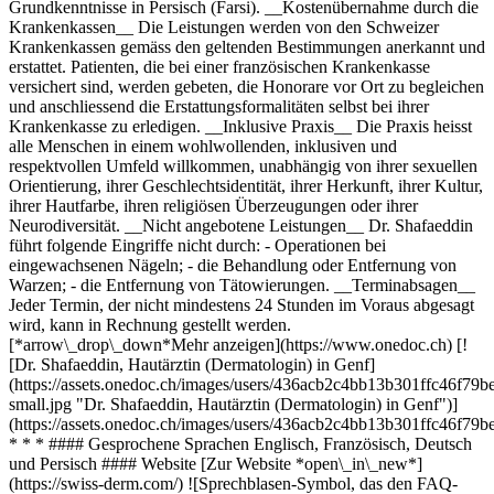
Grundkenntnisse in Persisch (Farsi). __Kostenübernahme durch die
Krankenkassen__ Die Leistungen werden von den Schweizer
Krankenkassen gemäss den geltenden Bestimmungen anerkannt und
erstattet. Patienten, die bei einer französischen Krankenkasse
versichert sind, werden gebeten, die Honorare vor Ort zu begleichen
und anschliessend die Erstattungsformalitäten selbst bei ihrer
Krankenkasse zu erledigen. __Inklusive Praxis__ Die Praxis heisst
alle Menschen in einem wohlwollenden, inklusiven und
respektvollen Umfeld willkommen, unabhängig von ihrer sexuellen
Orientierung, ihrer Geschlechtsidentität, ihrer Herkunft, ihrer Kultur,
ihrer Hautfarbe, ihren religiösen Überzeugungen oder ihrer
Neurodiversität. __Nicht angebotene Leistungen__ Dr. Shafaeddin
führt folgende Eingriffe nicht durch: - Operationen bei
eingewachsenen Nägeln; - die Behandlung oder Entfernung von
Warzen; - die Entfernung von Tätowierungen. __Terminabsagen__
Jeder Termin, der nicht mindestens 24 Stunden im Voraus abgesagt
wird, kann in Rechnung gestellt werden.
[*arrow\_drop\_down*Mehr anzeigen](https://www.onedoc.ch) [!
[Dr. Shafaeddin, Hautärztin (Dermatologin) in Genf]
(https://assets.onedoc.ch/images/users/436acb2c4bb13b301ffc46f
small.jpg "Dr. Shafaeddin, Hautärztin (Dermatologin) in Genf")]
(https://assets.onedoc.ch/images/users/436acb2c4bb13b301ffc46f
* * * #### Gesprochene Sprachen Englisch, Französisch, Deutsch
und Persisch #### Website [Zur Website *open\_in\_new*]
(https://swiss-derm.com/) ![Sprechblasen-Symbol, das den FAQ-