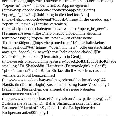
herunterladen](https://help.onedoc.ch/de/onedoc-app-herunterladen)
*open\_in\_new* - [In der OneDoc-App navigieren]
(https://help.onedoc.ch/de/in-der-onedoc-app-navigieren)
*open\_in\_new* - [Einführung in die OneDoc-App]
(https://help.onedoc.ch/de/einf%C3%BChrung-in-die-onedoc-app)
*open\_in\_new*
- [Termine verwalten]
(https://help.onedoc.ch/de/termine-verwalten) *open\_in\_new* -
[Termine absagen](https://help.onedoc.ch/de/online-gebuchte-
termine-absagen) *open\_in\_new* - [Ich erhalte keine
Terminbestätigung](https://help.onedoc.ch/de/ich-erhalte-keine-
terminbest%C3%A4tigung) *open\_in\_new* [Alle unsere Artikel
anzeigen *open\_in\_new*](https://help.onedoc.ch/de/) ![Dr.
Shafaeddin, Hautärztin (Dermatologin) in Genf]
(https://assets.onedoc.ch/images/users/436acb2c4bb13b301ffc46f
small.jpg "Dr. Shafaeddin, Hautärztin (Dermatologin) in Genf")
*photo\_camera* # Dr. Bahar Shafaeddin ![Abzeichen, das ein
verifiziertes Profil kennzeichnet]
(https://www.onedoc.ch/assets/images/icons/checkmark.svg) ##
Hautärztin (Dermatologin) Zusammenfassung Karte Vorstellung !
[Patient mit Pluszeichen, der anzeigt, dass neue Patienten
angenommen werden]
(https://www.onedoc.ch/assets/images/icons/new-patients.svg) ###
Zugelassene Patienten Dr. Bahar Shafaeddin akzeptiert neue
Patienten ![Aktenkoffer-Symbol, das die Fachgebiete der
Fachperson ank\u00fcndigt]