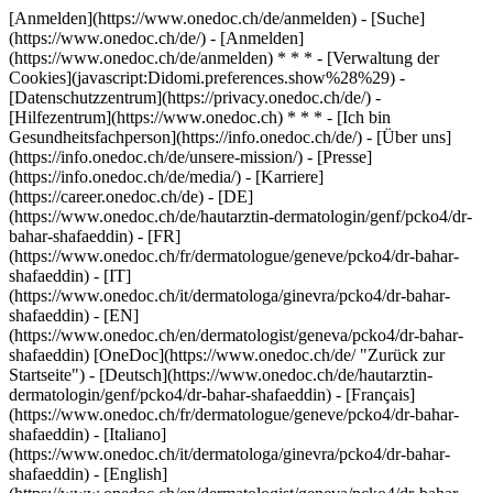
[Anmelden](https://www.onedoc.ch/de/anmelden) - [Suche]
(https://www.onedoc.ch/de/) - [Anmelden]
(https://www.onedoc.ch/de/anmelden) * * * - [Verwaltung der
Cookies](javascript:Didomi.preferences.show%28%29) -
[Datenschutzzentrum](https://privacy.onedoc.ch/de/) -
[Hilfezentrum](https://www.onedoc.ch) * * * - [Ich bin
Gesundheitsfachperson](https://info.onedoc.ch/de/) - [Über uns]
(https://info.onedoc.ch/de/unsere-mission/) - [Presse]
(https://info.onedoc.ch/de/media/) - [Karriere]
(https://career.onedoc.ch/de)
- [DE]
(https://www.onedoc.ch/de/hautarztin-dermatologin/genf/pcko4/dr-
bahar-shafaeddin) - [FR]
(https://www.onedoc.ch/fr/dermatologue/geneve/pcko4/dr-bahar-
shafaeddin) - [IT]
(https://www.onedoc.ch/it/dermatologa/ginevra/pcko4/dr-bahar-
shafaeddin) - [EN]
(https://www.onedoc.ch/en/dermatologist/geneva/pcko4/dr-bahar-
shafaeddin) [OneDoc](https://www.onedoc.ch/de/ "Zurück zur
Startseite") - [Deutsch](https://www.onedoc.ch/de/hautarztin-
dermatologin/genf/pcko4/dr-bahar-shafaeddin) - [Français]
(https://www.onedoc.ch/fr/dermatologue/geneve/pcko4/dr-bahar-
shafaeddin) - [Italiano]
(https://www.onedoc.ch/it/dermatologa/ginevra/pcko4/dr-bahar-
shafaeddin) - [English]