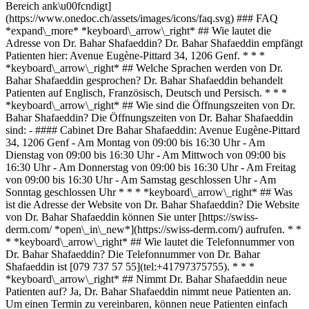
Bereich ank\u00fcndigt]
(https://www.onedoc.ch/assets/images/icons/faq.svg) ### FAQ
*expand\_more* *keyboard\_arrow\_right* ## Wie lautet die
Adresse von Dr. Bahar Shafaeddin? Dr. Bahar Shafaeddin empfängt
Patienten hier: Avenue Eugène-Pittard 34, 1206 Genf. * * *
*keyboard\_arrow\_right* ## Welche Sprachen werden von Dr.
Bahar Shafaeddin gesprochen? Dr. Bahar Shafaeddin behandelt
Patienten auf Englisch, Französisch, Deutsch und Persisch. * * *
*keyboard\_arrow\_right* ## Wie sind die Öffnungszeiten von Dr.
Bahar Shafaeddin? Die Öffnungszeiten von Dr. Bahar Shafaeddin
sind: - #### Cabinet Dre Bahar Shafaeddin: Avenue Eugène-Pittard
34, 1206 Genf - Am Montag von 09:00 bis 16:30 Uhr - Am
Dienstag von 09:00 bis 16:30 Uhr - Am Mittwoch von 09:00 bis
16:30 Uhr - Am Donnerstag von 09:00 bis 16:30 Uhr - Am Freitag
von 09:00 bis 16:30 Uhr - Am Samstag geschlossen Uhr - Am
Sonntag geschlossen Uhr * * * *keyboard\_arrow\_right* ## Was
ist die Adresse der Website von Dr. Bahar Shafaeddin? Die Website
von Dr. Bahar Shafaeddin können Sie unter [https://swiss-
derm.com/ *open\_in\_new*](https://swiss-derm.com/) aufrufen. * *
* *keyboard\_arrow\_right* ## Wie lautet die Telefonnummer von
Dr. Bahar Shafaeddin? Die Telefonnummer von Dr. Bahar
Shafaeddin ist [079 737 57 55](tel:+41797375755). * * *
*keyboard\_arrow\_right* ## Nimmt Dr. Bahar Shafaeddin neue
Patienten auf? Ja, Dr. Bahar Shafaeddin nimmt neue Patienten an.
Um einen Termin zu vereinbaren, können neue Patienten einfach