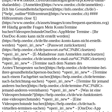
(https://www.onedoc.ch/en/dermatologist/geneva/pcko4/dr-bahar-
shafaeddin)
- [Anmelden](https://www.onedoc.ch/de/anmelden) -
[Ich bin Gesundheitsfachperson](https://info.onedoc.ch/de/)
-
[*help\_outline*Hilfezentrum](https://www.onedoc.ch) ####
Hilfezentrum close ![]
(https://www.onedoc.ch/assets/images/icons/frequent-questions.svg)
## Häufig gestellte Fragen Mein KontoTermine
buchenVideosprechstundeOneDoc-AppMeine Termine - [Ihr
OneDoc-Konto kann nicht erstellt werden]
(https://help.onedoc.ch/de/ihr-onedoc-konto-kann-nicht-erstellt-
werden) *open\_in\_new* - [Passwort zurücksetzen]
(https://help.onedoc.ch/de/passwort-zur%C3%BCcksetzen)
*open\_in\_new* - [E-Mailadresse zum Anmelden zurücksetzen]
(https://help.onedoc.ch/de/anmelde-e-mail-zur%C3%BCcksetzen)
*open\_in\_new*
- [Termine nach dem Namen des
Arztes/Therapeuten suchen](https://help.onedoc.ch/de/termine-bei-
ihrer-gesundheitsfachperson-buchen) *open\_in\_new* - [Termine
nach einem Fachgebiet suchen](https://help.onedoc.ch/de/termine-
nach-fachrichtung-suchen) *open\_in\_new* - [Termine für jemand
anderen buchen](https://help.onedoc.ch/de/termine-f%C3%BCr-
jemand-anderen-vereinbaren) *open\_in\_new*
- [Was ist eine
Videosprechstunde?](https://help.onedoc.ch/de/wie-funktioniert-
eine-videosprechstunde) *open\_in\_new* - [Eine
Videosprechstunde buchen](https://help.onedoc.ch/de/nach-
virtuellen-terminen-suchen) *open\_in\_new*
- [OneDoc-App