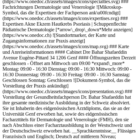
(https://www.onedoc.ch/assets/images/icons/specialties.svg) ###
Fachrichtungen Dermatologie und Venerologie ![Mikroskop-
Symbol, das die Expertisen der Fachperson ank\u00fcndigt]
(https://www.onedoc.ch/assets/images/icons/expertises.svg) ###
Expertisen Akne Ekzem Hautkrebs Psoriasis | Schuppenflechte
Pädiatrische Dermatologie [*arrow\_drop\_down*Mehr anzeigen]
(https://www.onedoc.ch) ![Standortmarker, der Karte und
Zugangsinformationen zur Praxis anzeigt]
(https://www.onedoc.ch/assets/images/icons/map.svg) ### Karte
und Anreiseinformationen #### Cabinet Dre Bahar Shafaeddin
Avenue Eugène-Pittard 34 1206 Genf #### Öffnungszeiten Derzeit
geschlossen - Öffnet am Mittwoch um 09:00 *expand\_more*
Montag: 09:00 - 16:30 Dienstag: 09:00 - 16:30 Mittwoch: 09:00 -
16:30 Donnerstag: 09:00 - 16:30 Freitag: 09:00 - 16:30 Samstag:
Geschlossen Sonntag: Geschlossen ![Dokument-Symbol, das die
Vorstellung der Praxis ankündigt]
(https://www.onedoc.ch/assets/images/icons/presentation.svg) ###
Vorstellung der Gesundheitsfachperson Dr. Bahar Shafaeddin hat
ihre gesamte medizinische Ausbildung in der Schweiz absolviert.
Sie ist Inhaberin des eidgenössischen Arztdiploms, das sie an der
Universität Genf erworben hat, sowie des eidgenössischen
Facharzttitels für Dermatologie und Venerologie (FMH), den sie
nach Abschluss einer Facharztausbildung in der Westschweiz und
der Deutschschweiz erworben hat. __Sprachkenntnisse__ Flüssiges
Französisch und Englisch; Deutsch auf mittlerem Niveau;