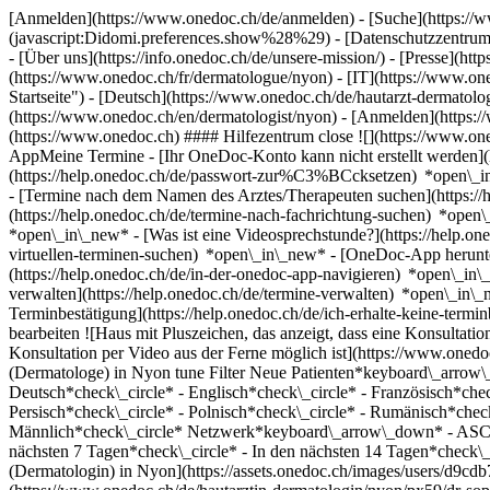
[Anmelden](https://www.onedoc.ch/de/anmelden) - [Suche](https://w
(javascript:Didomi.preferences.show%28%29) - [Datenschutzzentrum](h
- [Über uns](https://info.onedoc.ch/de/unsere-mission/) - [Presse](http
(https://www.onedoc.ch/fr/dermatologue/nyon) - [IT](https://www.o
Startseite") - [Deutsch](https://www.onedoc.ch/de/hautarzt-dermatolo
(https://www.onedoc.ch/en/dermatologist/nyon)
- [Anmelden](https:/
(https://www.onedoc.ch) #### Hilfezentrum close ![](https://www.o
AppMeine Termine - [Ihr OneDoc-Konto kann nicht erstellt werden](h
(https://help.onedoc.ch/de/passwort-zur%C3%BCcksetzen) *open\_i
- [Termine nach dem Namen des Arztes/Therapeuten suchen](https://
(https://help.onedoc.ch/de/termine-nach-fachrichtung-suchen) *ope
*open\_in\_new*
- [Was ist eine Videosprechstunde?](https://help.o
virtuellen-terminen-suchen) *open\_in\_new*
- [OneDoc-App herunte
(https://help.onedoc.ch/de/in-der-onedoc-app-navigieren) *open\_