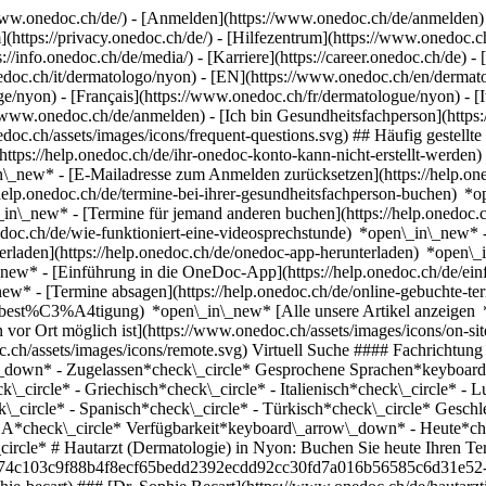
ww.onedoc.ch/de/) - [Anmelden](https://www.onedoc.ch/de/anmelden) 
ttps://privacy.onedoc.ch/de/) - [Hilfezentrum](https://www.onedoc.ch) 
s://info.onedoc.ch/de/media/) - [Karriere](https://career.onedoc.ch/de)
- 
nedoc.ch/it/dermatologo/nyon) - [EN](https://www.onedoc.ch/en/derma
ge/nyon) - [Français](https://www.onedoc.ch/fr/dermatologue/nyon) - [I
/www.onedoc.ch/de/anmelden) - [Ich bin Gesundheitsfachperson](https:
nedoc.ch/assets/images/icons/frequent-questions.svg) ## Häufig gest
ttps://help.onedoc.ch/de/ihr-onedoc-konto-kann-nicht-erstellt-werden
n\_new* - [E-Mailadresse zum Anmelden zurücksetzen](https://help
help.onedoc.ch/de/termine-bei-ihrer-gesundheitsfachperson-buchen) *
n\_in\_new* - [Termine für jemand anderen buchen](https://help.one
nedoc.ch/de/wie-funktioniert-eine-videosprechstunde) *open\_in\_new* 
rladen](https://help.onedoc.ch/de/onedoc-app-herunterladen) *open\_
in\_new* - [Einführung in die OneDoc-App](https://help.onedoc.ch/d