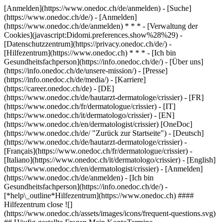
[Anmelden](https://www.onedoc.ch/de/anmelden) - [Suche]
(https://www.onedoc.ch/de/) - [Anmelden]
(https://www.onedoc.ch/de/anmelden) * * * - [Verwaltung der
Cookies](javascript:Didomi.preferences.show%28%29) -
[Datenschutzzentrum](https://privacy.onedoc.ch/de/) -
[Hilfezentrum](https://www.onedoc.ch) * * * - [Ich bin
Gesundheitsfachperson](https://info.onedoc.ch/de/) - [Über uns]
(https://info.onedoc.ch/de/unsere-mission/) - [Presse]
(https://info.onedoc.ch/de/media/) - [Karriere]
(https://career.onedoc.ch/de)
- [DE]
(https://www.onedoc.ch/de/hautarzt-dermatologe/crissier) - [FR]
(https://www.onedoc.ch/fr/dermatologue/crissier) - [IT]
(https://www.onedoc.ch/it/dermatologo/crissier) - [EN]
(https://www.onedoc.ch/en/dermatologist/crissier) [OneDoc]
(https://www.onedoc.ch/de/ "Zurück zur Startseite") - [Deutsch]
(https://www.onedoc.ch/de/hautarzt-dermatologe/crissier) -
[Français](https://www.onedoc.ch/fr/dermatologue/crissier) -
[Italiano](https://www.onedoc.ch/it/dermatologo/crissier) - [English]
(https://www.onedoc.ch/en/dermatologist/crissier)
- [Anmelden]
(https://www.onedoc.ch/de/anmelden) - [Ich bin
Gesundheitsfachperson](https://info.onedoc.ch/de/)
-
[*help\_outline*Hilfezentrum](https://www.onedoc.ch) ####
Hilfezentrum close ![]
(https://www.onedoc.ch/assets/images/icons/frequent-questions.svg)