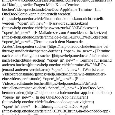
(https://www.onedoc.ch/assets/images/icons/frequent-questions.svg)
## Häufig gestellte Fragen Mein KontoTermine
buchenVideosprechstundeOneDoc-AppMeine Termine - [Ihr
OneDoc-Konto kann nicht erstellt werden]
(https://help.onedoc.ch/de/ihr-onedoc-konto-kann-nicht-erstellt-
werden) *open\_in\_new* - [Passwort zurücksetzen]
(https://help.onedoc.ch/de/passwort-zur%C3%BCcksetzen)
*open\_in\_new* - [E-Mailadresse zum Anmelden zurücksetzen]
(https://help.onedoc.ch/de/anmelde-e-mail-zur%C3%BCcksetzen)
*open\_in\_new*
- [Termine nach dem Namen des
Arztes/Therapeuten suchen](https://help.onedoc.ch/de/termine-bei-
ihrer-gesundheitsfachperson-buchen) *open\_in\_new* - [Termine
nach einem Fachgebiet suchen](https://help.onedoc.ch/de/termine-
nach-fachrichtung-suchen) *open\_in\_new* - [Termine für jemand
anderen buchen](https://help.onedoc.ch/de/termine-f%C3%BCr-
jemand-anderen-vereinbaren) *open\_in\_new*
- [Was ist eine
Videosprechstunde?](https://help.onedoc.ch/de/wie-funktioniert-
eine-videosprechstunde) *open\_in\_new* - [Eine
Videosprechstunde buchen](https://help.onedoc.ch/de/nach-
virtuellen-terminen-suchen) *open\_in\_new*
- [OneDoc-App
herunterladen](https://help.onedoc.ch/de/onedoc-app-herunterladen)
*open\_in\_new* - [In der OneDoc-App navigieren]
(https://help.onedoc.ch/de/in-der-onedoc-app-navigieren)
*open\_in\_new* - [Einführung in die OneDoc-App]
(https://help.onedoc.ch/de/einf%C3%BChrung-in-die-onedoc-app)