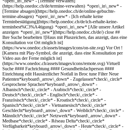
*open\_in\_new*
- [Termine verwalten](https://help.onedoc.ch/de/termine-verwalten) *open\_in\_new* - [Termine absagen](https://help.onedoc.ch/de/online-gebuchte-termine-absagen) *open\_in\_new* - [Ich erhalte keine Terminbestätigung](https://help.onedoc.ch/de/ich-erhalte-keine-terminbest%C3%A4tigung) *open\_in\_new* [Alle unsere Artikel anzeigen *open\_in\_new*](https://help.onedoc.ch/de/) close ## Ihre Suche bearbeiten ![Haus mit Pluszeichen, das anzeigt, dass eine Konsultation vor Ort möglich ist](https://www.onedoc.ch/assets/images/icons/on-site.svg) Vor Ort ![Kamera mit Play-Symbol, die anzeigt, dass eine Konsultation per Video aus der Ferne möglich ist](https://www.onedoc.ch/assets/images/icons/remote.svg) Virtuell Suche #### Fachrichtung #### Gesundheitsfachperson #### Einrichtung edit Hausärztlicher Notfall in Broc tune Filter Neue Patienten*keyboard\_arrow\_down* - Zugelassen*check\_circle* Gesprochene Sprachen*keyboard\_arrow\_down* - Albanisch*check\_circle* - Arabisch*check\_circle* - Deutsch*check\_circle* - Englisch*check\_circle* - Französisch*check\_circle* - Kroatisch*check\_circle* - Spanisch*check\_circle* - Vietnamesisch*check\_circle* Geschlecht*keyboard\_arrow\_down* - Weiblich*check\_circle* - Männlich*check\_circle* Netzwerk*keyboard\_arrow\_down* - Medbase*check\_circle* - Réseau Delta*check\_circle* Verfügbarkeit*keyboard\_arrow\_down* - Heute*check\_circle* - In den nächsten 3 Tagen*check\_circle* - In den nächsten 7 Tagen*check\_circle* - In den nächsten 14 Tagen*check\_circle* # __Hausärztlicher Notfall__ in __Broc__: Buchen Sie heute Ihren Termin online ## 1 Ergebnis in Broc [![Dr. Boris Aurie, Hausarzt (Allgemeinmedizin) in Broc](https://assets.onedoc.ch/images/users/846a57f13a59aad5dd35623d10546472d36418737b0659602cdd00e71e6eaf5d-small.jpg "Dr. Boris Aurie, Hausarzt (Allgemeinmedizin) in Broc")](https://www.onedoc.ch/de/hausarzt-allgemeinmedizin/broc/pcwgn/dr-boris-aurie) ### [Dr. Boris Aurie](https://www.onedoc.ch/de/hausarzt-allgemeinmedizin/broc/pcwgn/dr-boris-aurie) ![Abzeichen, das ein verifiziertes Profil kennzeichnet](https://www.onedoc.ch/assets/images/icons/checkmark.svg) [Hausarzt (Allgemeinmedizin)](https://www.onedoc.ch/de/hausarzt-allgemeinmedizin/broc) Cabinet médical de Broc Rue du Moléson 9 1636 Broc ![Dr. Boris Aurie ist bei Réseau Delta angeschlossen](https://assets.onedoc.ch/images/networks/logos/bc7306ac026c686f85d463e96b3cb0053f7de03c9f7a5fae3aa7114a276838ea-small.png) ![Patient mit Minuszeichen, der anzeigt, dass keine neuen Patienten angenommen werden](https://www.onedoc.ch/assets/images/icons/no-new-patients.svg)Akzeptiert keine neuen Patienten [Termin buchen](https://www.onedoc.ch/de/hausarzt-allgemeinmedizin/broc/pcwgn/dr-boris-aurie) Expertisen: Hausärztlicher Notfall, [Vorsorgeuntersuchung | Check up](https://www.onedoc.ch/de/vorsorgeuntersuchung-check-up/broc), [Reiseberatung](https://www.onedoc.ch/de/reiseberatung/broc), [Nachtarbeitsuntersuchung](https://www.onedoc.ch/de/nachtarbeitsuntersuchung/broc), [Verkehrsmedizinische Kontrolluntersuchung STUFE 1](https://www.onedoc.ch/de/verkehrsmedizinische-kontrolluntersuchung-stufe-1/broc), [Verkehrsmedizinische Kontrolluntersuchung STUFE 2](https://www.onedoc.ch/de/verkehrsmedizinische-kontrolluntersuchung-stufe-2/broc)Mehr anzeigen *chevron\_left* Mo. 10 Aug. *chevron\_right* Mehr Termine anzeigen *error\_outline* Beim Laden der Verfügbarkeiten ist ein Fehler aufgetreten [Erneut versuchen](https://www.onedoc.ch) Expertisen: Hausärztlicher Notfall, [Vorsorgeuntersuchung | Check up](https://www.onedoc.ch/de/vorsorgeuntersuchung-check-up/broc), [Reiseberatung](https://www.onedoc.ch/de/reiseberatung/broc), [Nachtarbeitsuntersuchung](https://www.onedoc.ch/de/nachtarbeitsuntersuchung/broc), [Verkehrsmedizinische Kontrolluntersuchung STUFE 1](https://www.onedoc.ch/de/verkehrsmedizinische-kontrolluntersuchung-stufe-1/broc), [Verkehrsmedizinische Kontrolluntersuchung STUFE 2](https://www.onedoc.ch/de/verkehrsmedizinische-kontrolluntersuchung-stufe-2/broc)Mehr anzeigen ## __Hausärztlicher Notfall__ in der Umgebung von __Broc__: Andere Gesundheitsfachpersonen können Online gebucht werden [![Dr. Léa Kik, Praktische Ärztin in Bulle](https://assets.onedoc.ch/images/users/470b9de6e3b28f9b8045ca7b2e97d9c12de5bddaad6727705f0aca900124d7a7-small.png "Dr. Léa Kik, Praktische Ärztin in Bulle")](https://www.onedoc.ch/de/hausarztin-allgemeinmedizinerin/bulle/pc4fd/dr-lea-kik) ### [Dr. Léa Kik](https://www.onedoc.ch/de/hausarztin-allgemeinmedizinerin/bulle/pc4fd/dr-lea-kik) ![Abzeichen, das ein verifiziertes Profil kennzeichnet](https://www.onedoc.ch/assets/images/icons/checkmark.svg) [Praktische Ärztin](https://www.onedoc.ch/de/hausarzt-allgemeinmedizin/bulle) [Centre Médical des Tilleuls](https://www.onedoc.ch/de/medizinisches-zentrum/bulle/ebfhg/centre-medical-des-tilleuls) Rue de l'Ancien Comté 93 1635 Bulle ![Patient mit Minuszeichen, der anzeigt, dass keine neuen Patienten angenommen werden](https://www.onedoc.ch/assets/images/icons/no-new-patients.svg)Akzeptiert keine neuen Patienten [Termin buchen](https://www.onedoc.ch/de/hausarztin-allgemeinmedizinerin/bulle/pc4fd/dr-lea-kik) Expertisen:[Hausärztlicher Notfall](https://www.onedoc.ch/de/hausarztlicher-notfall/bulle), [Vorsorgeuntersuchung | Check up](https://www.onedoc.ch/de/vorsorgeuntersuchung-check-up/bulle)Mehr anzeigen *chevron\_left* Mo. 10 Aug. *chevron\_right* Mehr Termine anzeigen *error\_outline* Beim Laden der Verfügbarkeiten ist ein Fehler aufgetreten [Erneut versuchen](https://www.onedoc.ch) Expertisen:[Hausärztlicher Notfall](https://www.onedoc.ch/de/hausarztlicher-notfall/bulle), [Vorsorgeuntersuchung | Check up](https://www.onedoc.ch/de/vorsorgeuntersuchung-check-up/bulle)Mehr anzeigen [![Dr. Orane Addor, Praktische Ärztin in Bulle](https://assets.onedoc.ch/images/users/448a1c607212818de9504381411e89d712a46fce95db48b33a6b4c8f5a21432a-small.png "Dr. Orane Addor, Praktische Ärztin in Bulle")](https://www.onedoc.ch/de/hausarztin-allgemeinmedizinerin/bulle/pc4fc/dr-orane-addor) ### [Dr. Orane Addor](https://www.onedoc.ch/de/hausarztin-allgemeinmedizinerin/bulle/pc4fc/dr-orane-addor) ![Abzeichen, das ein verifiziertes Profil kennzeichnet](https://www.onedoc.ch/assets/images/icons/checkmark.svg) [Praktische Ärztin](https://www.onedoc.ch/de/hausarzt-allgemeinmedizin/bulle) [Centre Médical des Tilleuls](https://www.onedoc.ch/de/medizinisches-zentrum/bulle/ebfhg/centre-medical-des-tilleuls) Rue de l'Ancien Comté 93 1635 Bulle ![Patient mit Pluszeichen, der anzeigt, dass neue Patienten angenommen werden](https://www.onedoc.ch/assets/images/icons/new-patients.svg)Akzeptiert neue Patienten [Termin buchen](https://www.onedoc.ch/de/hausarztin-allgemeinmedizinerin/bulle/pc4fc/dr-orane-addor) Expertisen:[Hausärztlicher Notfall](https://www.onedoc.ch/de/hausarztlicher-notfall/bulle), [Vorsorgeuntersuchung | Check up](https://www.onedoc.ch/de/vorsorgeuntersuchung-check-up/bulle)Mehr anzeigen *chevron\_left* Mo. 10 Aug. *chevron\_right* Mehr Termine anzeigen *error\_outline* Beim Laden der Verfügbarkeiten ist ein Fehler aufgetreten [Erneut versuchen](https://www.onedoc.ch) Expertisen:[Hausärztlicher Notfall](https://www.onedoc.ch/de/hausarztlicher-notfall/bulle), [Vorsorgeuntersuchung | Check up](https://www.onedoc.ch/de/vorsorgeuntersuchung-check-up/bulle)Mehr anzeigen [![Dr. Alexandre Nguyen, Hausarzt (Allgemeinmedizin) in Bulle](https://assets.onedoc.ch/images/users/da90c923151dad77d9b90667613a31c55bf5398ac33f49335994ea362f98cf35-small.png "Dr. Alexandre Nguyen, Hausarzt (Allgemeinmedizin) in Bulle")](https://www.onedoc.ch/de/hausarzt-allgemeinmedizin/bulle/pc02v/dr-alexandre-nguyen) ### [Dr. Alexandre Nguyen](https://www.onedoc.ch/de/hausarzt-allgemeinmedizin/bulle/pc02v/dr-alexandre-nguyen) ![Abzeichen, das ein verifiziertes Profil kennzeichnet](https://www.onedoc.ch/assets/images/icons/checkmark.svg) [Hausarzt (Allgemeinmedizin)](https://www.onedoc.ch/de/hausarzt-allgemeinmedizin/bulle) [Bulle Santé](https://www.onedoc.ch/de/medizinisches-zentrum/bulle/ep8c/bulle-sante) Rue de Gruyères 47 1630 Bulle ![Patient mit Pluszeichen, der anzeigt, dass neue Patienten angenommen werden](https://www.onedoc.ch/assets/images/icons/new-patients.svg)Akzeptiert neue Patienten [Termin buchen](https://www.onedoc.ch/de/hausarzt-allgemeinmedizin/bulle/pc02v/dr-alexandre-nguyen) Expertisen:[Hausärztlicher Notfall](https://www.onedoc.ch/de/hausarztlicher-notfall/bulle), [Vorsorgeuntersuchung | Check up](https://www.onedoc.ch/de/vorsorgeuntersuchung-check-up/bulle)Mehr anzeigen Expertisen:[Hausärztlicher Notfall](https://www.onedoc.ch/de/hausarztlicher-notfall/bulle), [Vorsorgeuntersuchung | Check up](https://www.onedoc.ch/de/vorsorgeuntersuchung-check-up/bulle)Mehr anzeigen [![Dr. Mickaël Ransan, Hausarzt (Allgemeinmedizin) in Vaulruz](https://assets.onedoc.ch/images/users/1e703547de51b8124a581bfd7ed029f055d27126dd5e8d573dd2756a7130bf70-small.jpg "Dr. Mickaël Ransan, Hausarzt (Allgemeinmedizin) in Vaulruz")](https://www.onedoc.ch/de/hausarzt-allgemeinmedizin/vaulruz/pctwt/dr-mickael-ransan) ### [Dr. Mickaël Ransan](https://www.onedoc.ch/de/hausarzt-allgemeinmedizin/vaulruz/pctwt/dr-mickael-ransan) ![Abzeichen, das ein verifiziertes Profil kennzeichnet](https://www.onedoc.ch/assets/images/icons/checkmark.svg) [Hausarzt (Allgemeinmedizin)](https://www.onedoc.ch/de/hausarzt-allgemeinmedizin/vaulruz) Cabinet médical - Docteur Mickaël Ransan Grand-Rue 76 1627 Vaulruz ![Dr. Mickaël Ransan ist bei Réseau Delta angeschlossen](https://assets.onedoc.ch/images/networks/logos/bc7306ac026c686f85d463e96b3cb0053f7de03c9f7a5fae3aa7114a276838ea-small.png) ![Patient mit Pluszeichen, der anzeigt, dass neue Patienten angenommen werden](https://www.onedoc.ch/assets/images/icons/new-patients.svg)Akzeptiert neue Patienten [Termin buchen](https://www.onedoc.ch/de/hausarzt-allgemeinmedizin/vaulruz/pctwt/dr-mickae