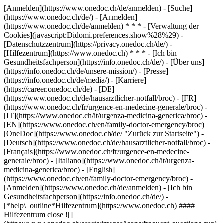
[Anmelden](https://www.onedoc.ch/de/anmelden) - [Suche]
(https://www.onedoc.ch/de/) - [Anmelden]
(https://www.onedoc.ch/de/anmelden) * * * - [Verwaltung der
Cookies](javascript:Didomi.preferences.show%28%29) -
[Datenschutzzentrum](https://privacy.onedoc.ch/de/) -
[Hilfezentrum](https://www.onedoc.ch) * * * - [Ich bin
Gesundheitsfachperson](https://info.onedoc.ch/de/) - [Über uns]
(https://info.onedoc.ch/de/unsere-mission/) - [Presse]
(https://info.onedoc.ch/de/media/) - [Karriere]
(https://career.onedoc.ch/de)
- [DE]
(https://www.onedoc.ch/de/hausarztlicher-notfall/broc) - [FR]
(https://www.onedoc.ch/fr/urgence-en-medecine-generale/broc) -
[IT](https://www.onedoc.ch/it/urgenza-medicina-generica/broc) -
[EN](https://www.onedoc.ch/en/family-doctor-emergency/broc)
[OneDoc](https://www.onedoc.ch/de/ "Zurück zur Startseite") -
[Deutsch](https://www.onedoc.ch/de/hausarztlicher-notfall/broc) -
[Français](https://www.onedoc.ch/fr/urgence-en-medecine-
generale/broc) - [Italiano](https://www.onedoc.ch/it/urgenza-
medicina-generica/broc) - [English]
(https://www.onedoc.ch/en/family-doctor-emergency/broc)
-
[Anmelden](https://www.onedoc.ch/de/anmelden) - [Ich bin
Gesundheitsfachperson](https://info.onedoc.ch/de/)
-
[*help\_outline*Hilfezentrum](https://www.onedoc.ch) ####
Hilfezentrum close ![]