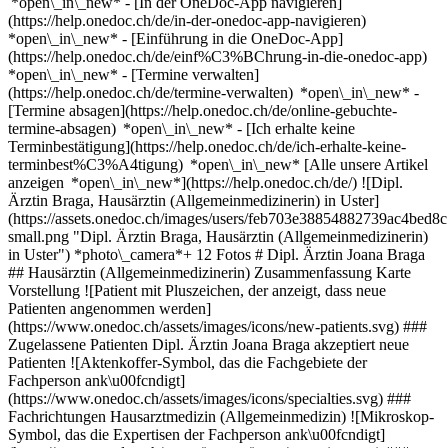
*open\_in\_new* - [In der OneDoc-App navigieren]
(https://help.onedoc.ch/de/in-der-onedoc-app-navigieren)
*open\_in\_new* - [Einführung in die OneDoc-App]
(https://help.onedoc.ch/de/einf%C3%BChrung-in-die-onedoc-app)
*open\_in\_new*
- [Termine verwalten](https://help.onedoc.ch/de/termine-verwalten) *open\_in\_new* - [Termine absagen](https://help.onedoc.ch/de/online-gebuchte-termine-absagen) *open\_in\_new* - [Ich erhalte keine Terminbestätigung](https://help.onedoc.ch/de/ich-erhalte-keine-terminbest%C3%A4tigung) *open\_in\_new* [Alle unsere Artikel anzeigen *open\_in\_new*](https://help.onedoc.ch/de/) ![Dipl. Ärztin Braga, Hausärztin (Allgemeinmedizinerin) in Uster](https://assets.onedoc.ch/images/users/feb703e38854882739ac4bed8c7f7b0436c16b36b93879d49ea4d5d566fc5a3f-small.png "Dipl. Ärztin Braga, Hausärztin (Allgemeinmedizinerin) in Uster") *photo\_camera*+ 12 Fotos # Dipl. Ärztin Joana Braga ## Hausärztin (Allgemeinmedizinerin) Zusammenfassung Karte Vorstellung ![Patient mit Pluszeichen, der anzeigt, dass neue Patienten angenommen werden](https://www.onedoc.ch/assets/images/icons/new-patients.svg) ### Zugelassene Patienten Dipl. Ärztin Joana Braga akzeptiert neue Patienten ![Aktenkoffer-Symbol, das die Fachgebiete der Fachperson ank\u00fcndigt](https://www.onedoc.ch/assets/images/icons/specialties.svg) ### Fachrichtungen Hausarztmedizin (Allgemeinmedizin) ![Mikroskop-Symbol, das die Expertisen der Fachperson ank\u00fcndigt](https://www.onedoc.ch/assets/images/icons/expertises.svg) ### Expertisen Allergie | AllergoTest | Allergieabklärung Bestimmung des Vitamin-D-Spiegels Messung des Eisenspiegels | Ferritin [*arrow\_drop\_down*Mehr anzeigen](https://www.onedoc.ch) ![Standortmarker, der Karte und Zugangsinformationen zur Praxis anzeigt](https://www.onedoc.ch/assets/images/icons/map.svg) ### Karte und Anreiseinformationen #### [Humanum Gesundheitszentrum](https://www.onedoc.ch/de/gruppenpraxis/uster/ebdgp/humanum-gesundheitszentrum) Zürichstrasse 2 8610 Uster #### Öffnungszeiten Derzeit geöffnet – Schliesst um 18:30 *expand\_more* Montag: 08:30 - 12:00 und 13:30 - 18:30 Dienstag: 08:30 - 12:00 und 13:30 - 18:30 Mittwoch: 08:30 - 12:00 und 13:30 - 18:30 Donnerstag: 08:30 - 12:00 und 13:30 - 18:30 Freitag: 08:30 - 12:00 und 13:30 - 18:30 Samstag: Geschlossen Sonntag: Geschlossen ![Dokument-Symbol, das die Vorstellung der Praxis ankündigt](https://www.onedoc.ch/assets/images/icons/presentation.svg) ### Vorstellung der Gesundheitsfachperson Dipl. med. Joana Braga ist Fachärztin für Allgemeine Innere Medizin und Hausärztin bei der Praxis Humanum in Zürich. Sie bietet eine umfassende Grundversorgung für Patientinnen und Patienten jeden Alters mit persönlicher und individueller Betreuung. [*arrow\_drop\_down*Mehr anzeigen](https://www.onedoc.ch) [![Dipl. Ärztin Braga, Hausärztin (Allgemeinmedizinerin) in Uster](https://assets.onedoc.ch/images/users/feb703e38854882739ac4bed8c7f7b0436c16b36b93879d49ea4d5d566fc5a3f-small.png "Dipl. Ärztin Braga, Hausärztin (Allgemeinmedizinerin) in Uster")](https://assets.onedoc.ch/images/users/feb703e38854882739ac4bed8c7f7b0436c16b36b93879d49ea4d5d566fc5a3f.png)[![Humanum Gesundheitszentrum, Gruppenpraxis in Uster](https://assets.onedoc.ch/images/entities/d82be5c84dce405cc0d0fc17f2aba2895dc1ebfbde00a55fb2201e7db338aee5-small.png "Humanum Gesundheitszentrum, Gruppenpraxis in Uster")](https://assets.onedoc.ch/images/entities/d82be5c84dce405cc0d0fc17f2aba2895dc1ebfbde00a55fb2201e7db338aee5.png)[![Humanum Gesundheitszentrum, Gruppenpraxis in Uster](https://assets.onedoc.ch/images/entities/2ad8666466c7385ef4f185d0a5c7b504b0b4188862aa41e7d660658c1bc85f04-small.png "Humanum Gesundheitszentrum, Gruppenpraxis in Uster")](https://assets.onedoc.ch/images/entities/2ad8666466c7385ef4f185d0a5c7b504b0b4188862aa41e7d660658c1bc85f04.png)[![Humanum Gesundheitszentrum, Gruppenpraxis in Uster](https://assets.onedoc.ch/images/entities/0f64222c049787928e912e41779fd8e2b1b8c5f5eadc836ef349b2feb500d4b5-small.png "Humanum Gesundheitszentrum, Gruppenpraxis in Uster")](https://assets.onedoc.ch/images/entities/0f64222c049787928e912e41779fd8e2b1b8c5f5eadc836ef349b2feb500d4b5.png)[![Humanum Gesundheitszentrum, Gruppenpraxis in Uster](https://assets.onedoc.ch/images/entities/e4b1dd50a205ac20e19c06c048a3692af03a1743963a6f2289977feb6d80aead-small.png "Humanum Gesundheitszentrum, Gruppenpraxis in Uster")](https://assets.onedoc.ch/images/entities/e4b1dd50a205ac20e19c06c048a3692af03a1743963a6f2289977feb6d80aead.png)[![Humanum Gesundheitszentrum, Gruppenpraxis in Uster](https://assets.onedoc.ch/images/entities/7053cf7e30178541954362a6015dcba63b63799e2f758d1092e767a0dd0f4348-small.png "Humanum Gesundheitszentrum, Gruppenpraxis in Uster")](https://assets.onedoc.ch/images/entities/7053cf7e30178541954362a6015dcba63b63799e2f758d1092e767a0dd0f4348.png)[![Humanum Gesundheitszentrum, Gruppenpraxis in Uster](https://assets.onedoc.ch/images/entities/4d21918956907b707cab88ebdf80f1933ba48969d8e562be4ce41a14a9eb40e0-small.png "Humanum Gesundheitszentrum, Gruppenpraxis in Uster")](https://assets.onedoc.ch/images/entities/4d21918956907b707cab88ebdf80f1933ba48969d8e562be4ce41a14a9eb40e0.png)[![Humanum Gesundheitszentrum, Gruppenpraxis in Uster](https://assets.onedoc.ch/images/entities/4fb4ce49a8fd5c0f2ec72e676f7bdc75cd69addd8f630dc42453850207b43ab3-small.png "Humanum Gesundheitszentrum, Gruppenpraxis in Uster")](https://assets.onedoc.ch/images/entities/4fb4ce49a8fd5c0f2ec72e676f7bdc75cd69addd8f630dc42453850207b43ab3.png)[![Humanum Gesundheitszentrum, Gruppenpraxis in Uster](https://assets.onedoc.ch/images/entities/355e2d4acd323cbd62f87c87065d5d7e26c2cb919d55c2025b0f6c2053e88136-small.png "Humanum Gesundheitszentrum, Gruppenpraxis in Uster")](https://assets.onedoc.ch/images/entities/355e2d4acd323cbd62f87c87065d5d7e26c2cb919d55c2025b0f6c2053e88136.png)[![Humanum Gesundheitszentrum, Gruppenpraxis in Uster](https://assets.onedoc.ch/images/entities/767cec16d684f1bec5b13f7b81647cadca7a8ad47886fd152a98d459cf080296-small.png "Humanum Gesundheitszentrum, Gruppenpraxis in Uster")](https://assets.onedoc.ch/images/entities/767cec16d684f1bec5b13f7b81647cadca7a8ad47886fd152a98d459cf080296.png)[![Humanum Gesundheitszentrum, Gruppenpraxis in Uster](https://assets.onedoc.ch/images/entities/72a659f5f529c8903ecf29ec1ba1535f375f78beaa0d6572cefc04d8650a2439-small.png "Humanum Gesundheitszentrum, Gruppenpraxis in Uster")](https://assets.onedoc.ch/images/entities/72a659f5f529c8903ecf29ec1ba1535f375f78beaa0d6572cefc04d8650a2439.png)[![Humanum Gesundheitszentrum, Gruppenpraxis in Uster](https://assets.onedoc.ch/images/entities/15b2550ec341ed7c806ac9f341a24429d99c8ba408fe978a004e5ba32547e94c-small.png "Humanum Gesundheitszentrum, Gruppenpraxis in Uster")](https://assets.onedoc.ch/images/entities/15b2550ec341ed7c806ac9f341a24429d99c8ba408fe978a004e5ba32547e94c.png)[![Humanum Gesundheitszentrum, Gruppenpraxis in Uster](https://assets.onedoc.ch/images/entities/516d3dc73f18f9fe638e606851bdde72b41be90dca259546fc0c381fc8bcc06f-small.png "Humanum Gesundheitszentrum, Gruppenpraxis in Uster")](https://assets.onedoc.ch/images/entities/516d3dc73f18f9fe638e606851bdde72b41be90dca259546fc0c381fc8bcc06f.png) * * * #### Gesprochene Sprachen Deutsch, Portugiesisch und Englisch #### Website [Zur Website *open\_in\_new*](https://www.humanum.swiss) ![Sprechblasen-Symbol, das den FAQ-Bereich ank\u00fcndigt](https://www.onedoc.ch/assets/images/icons/faq.svg) ### FAQ *expand\_more* *keyboard\_arrow\_right* ## Wie lautet die Adresse von Dipl. Ärztin Joana Braga? Dipl. Ärztin Joana Braga empfängt Patienten hier: Zürichstrasse 2, 8610 Uster. * * * *keyboard\_arrow\_right* ## Welche Sprachen werden von Dipl. Ärztin Joana Braga gesprochen? Dipl. Ärztin Joana Braga behandelt Patienten auf Deutsch, Portugiesisch und Englisch. * * * *keyboard\_arrow\_right* ## Wie sind die Öffnungszeiten von Dipl. Ärztin Joana Braga? Die Öffnungszeiten von Dipl. Ärztin Joana Braga sind: - #### [Humanum Gesundheitszentrum](https://www.onedoc.ch/de/gruppenpraxis/uster/ebdgp/humanum-gesundheitszentrum) : Zürichstrasse 2, 8610 Uster - Am Montag von 08:30 bis 12:00 und von 13:30 bis 18:30 Uhr - Am Dienstag von 08:30 bis 12:00 und von 13:30 bis 18:30 Uhr - Am Mittwoch von 08:30 bis 12:00 und von 13:30 bis 18:30 Uhr - Am Donnerstag von 08:30 bis 12:00 und von 13:30 bis 18:30 Uhr - Am Freitag von 08:30 bis 12:00 und von 13:30 bis 18:30 Uhr - Am Samstag geschlossen Uhr - Am Sonntag geschlossen Uhr * * * *keyboard\_arrow\_right* ## Was ist die Adresse der Website von Dipl. Ärztin Joana Braga? Die Website von Dipl. Ärztin Joana Braga können Sie unter [https://www.humanum.swiss *open\_in\_new*](https://www.humanum.swiss) aufrufen. * * * *keyboard\_arrow\_right* ## Wie lautet die Telefonnummer von Dipl. Ärztin Joana Braga? Die Telefonnummer von Dipl. Ärztin Joana Braga ist [044 711 11 77](tel:+41447111177). * * * *keyboard\_arrow\_right* ## Nimmt Dipl. Ärztin Joana Braga neue Patienten auf? Ja, Dipl. Ärztin Joana Braga nimmt neue Patienten an. Um einen Termin zu vereinbaren, können neue Patienten einfach online über OneDoc buchen. * * * *keyboard\_arrow\_right* ## Was sind die Fachgebiete von Dipl. Ärztin Joana Braga? Dipl. Ärztin Joana Braga führt [Hausarztmedizin (Allgemeinmedizin)](https://www.onedoc.ch/de/hausarzt-allgemeinmedizin/uster) in Uster durch. * * * *keyboard\_arrow\_right* ## Was sind die Expertisen von Dipl. Ärztin Joana Braga? Die Expertisen von Dipl. Ärztin Joana Braga in Uster sind: [Allergie | AllergoTest | Allergieabklärung](https://www.onedoc.ch/de/allergie-allergotest-allergieabklarung/uster), [Bestimmung des Vitamin-D-Spiegels](https://www.onedoc.ch/de/bestimmung-des-vitamin-d-spiegels/uster) und [Messung des Eisenspiegels | Ferritin](https://www.onedoc.ch/de/messung-des-eisenspiegels-ferritin/uster). 1. [OneDoc](https://www.onedoc.ch/de/)/ 2. [Hausarzt (Allgemeinmedizin)](https://www.onedoc.ch/de/hausarzt-allgemeinmedizin)/ 3. [Kanton Zürich](https://www.onedoc.ch/de/hausarzt-allgemeinmedizin/kanton-zurich)/ 4. [Uster](https://www.onedoc.ch/de/hausarzt-allgemeinmedizin/uster)/ 5. Dipl. Ärztin Joana Braga ### Te