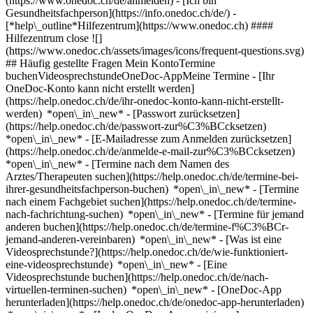
(https://www.onedoc.ch/de/anmelden) - [Ich bin
Gesundheitsfachperson](https://info.onedoc.ch/de/)
-
[*help\_outline*Hilfezentrum](https://www.onedoc.ch) ####
Hilfezentrum close ![]
(https://www.onedoc.ch/assets/images/icons/frequent-questions.svg)
## Häufig gestellte Fragen Mein KontoTermine
buchenVideosprechstundeOneDoc-AppMeine Termine - [Ihr
OneDoc-Konto kann nicht erstellt werden]
(https://help.onedoc.ch/de/ihr-onedoc-konto-kann-nicht-erstellt-
werden) *open\_in\_new* - [Passwort zurücksetzen]
(https://help.onedoc.ch/de/passwort-zur%C3%BCcksetzen)
*open\_in\_new* - [E-Mailadresse zum Anmelden zurücksetzen]
(https://help.onedoc.ch/de/anmelde-e-mail-zur%C3%BCcksetzen)
*open\_in\_new*
- [Termine nach dem Namen des
Arztes/Therapeuten suchen](https://help.onedoc.ch/de/termine-bei-
ihrer-gesundheitsfachperson-buchen) *open\_in\_new* - [Termine
nach einem Fachgebiet suchen](https://help.onedoc.ch/de/termine-
nach-fachrichtung-suchen) *open\_in\_new* - [Termine für jemand
anderen buchen](https://help.onedoc.ch/de/termine-f%C3%BCr-
jemand-anderen-vereinbaren) *open\_in\_new*
- [Was ist eine
Videosprechstunde?](https://help.onedoc.ch/de/wie-funktioniert-
eine-videosprechstunde) *open\_in\_new* - [Eine
Videosprechstunde buchen](https://help.onedoc.ch/de/nach-
virtuellen-terminen-suchen) *open\_in\_new*
- [OneDoc-App
herunterladen](https://help.onedoc.ch/de/onedoc-app-herunterladen)