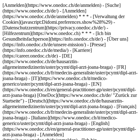
[Anmelden](https://www.onedoc.ch/de/anmelden) - [Suche]
(https://www.onedoc.ch/de/) - [Anmelden]
(https://www.onedoc.ch/de/anmelden) * * * - [Verwaltung der
Cookies](javascript:Didomi.preferences.show%28%29) -
[Datenschutzzentrum](https://privacy.onedoc.ch/de/) -
[Hilfezentrum](https://www.onedoc.ch) * * * - [Ich bin
Gesundheitsfachperson](https://info.onedoc.ch/de/) - [Über uns]
(https://info.onedoc.ch/de/unsere-mission/) - [Presse]
(https://info.onedoc.ch/de/media/) - [Karriere]
(https://career.onedoc.ch/de)
- [DE]
(https://www.onedoc.ch/de/hausarztin-
allgemeinmedizinerin/uster/pcymt/dipl-arzt-joana-braga) - [FR]
(https://www.onedoc.ch/fr/medecin-generaliste/uster/pcymt/dipl-arzt-
joana-braga) - [IT](https://www.onedoc.ch/it/medico-
generico/uster/pcymt/dipl-arzt-joana-braga) - [EN]
(https://www.onedoc.ch/en/general-practitioner-gp/uster/pcymt/dipl-
arzt-joana-braga) [OneDoc](https://www.onedoc.ch/de/ "Zurück zur
Startseite") - [Deutsch](https://www.onedoc.ch/de/hausarztin-
allgemeinmedizinerin/uster/pcymt/dipl-arzt-joana-braga) - [Français]
(https://www.onedoc.ch/fr/medecin-generaliste/uster/pcymt/dipl-arzt-
joana-braga) - [Italiano](https://www.onedoc.ch/it/medico-
generico/uster/pcymt/dipl-arzt-joana-braga) - [English]
(https://www.onedoc.ch/en/general-practitioner-gp/uster/pcymt/dipl-
arzt-joana-braga)
- [Anmelden]