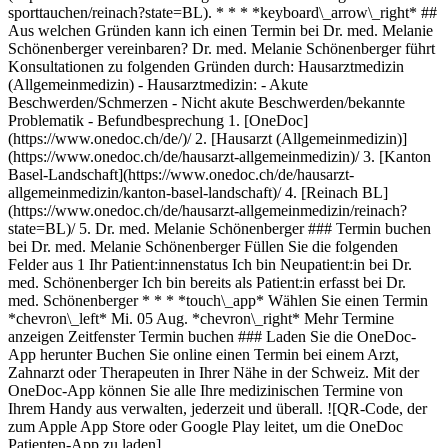
sporttauchen/reinach?state=BL). * * * *keyboard\_arrow\_right* ##
Aus welchen Gründen kann ich einen Termin bei Dr. med. Melanie
Schönenberger vereinbaren? Dr. med. Melanie Schönenberger führt
Konsultationen zu folgenden Gründen durch: Hausarztmedizin
(Allgemeinmedizin) - Hausarztmedizin: - Akute
Beschwerden/Schmerzen - Nicht akute Beschwerden/bekannte
Problematik - Befundbesprechung
1. [OneDoc](https://www.onedoc.ch/de/)/ 2. [Hausarzt (Allgemeinmedizin)](https://www.onedoc.ch/de/hausarzt-allgemeinmedizin)/ 3. [Kanton Basel-Landschaft](https://www.onedoc.ch/de/hausarzt-allgemeinmedizin/kanton-basel-landschaft)/ 4. [Reinach BL](https://www.onedoc.ch/de/hausarzt-allgemeinmedizin/reinach?state=BL)/ 5. Dr. med. Melanie Schönenberger ### Termin buchen bei Dr. med. Melanie Schönenberger Füllen Sie die folgenden Felder aus 1 Ihr Patient:innenstatus Ich bin Neupatient:in bei Dr. med. Schönenberger Ich bin bereits als Patient:in erfasst bei Dr. med. Schönenberger * * * *touch\_app* Wählen Sie einen Termin *chevron\_left* Mi. 05 Aug. *chevron\_right* Mehr Termine anzeigen Zeitfenster Termin buchen ### Laden Sie die OneDoc-App herunter Buchen Sie online einen Termin bei einem Arzt, Zahnarzt oder Therapeuten in Ihrer Nähe in der Schweiz. Mit der OneDoc-App können Sie alle Ihre medizinischen Termine von Ihrem Handy aus verwalten, jederzeit und überall. ![QR-Code, der zum Apple App Store oder Google Play leitet, um die OneDoc Patienten-App zu laden](https://www.onedoc.ch/assets/images/download-app-qr.jpeg) Scannen Sie den QR-Code, um die App herunterzuladen [![Laden Sie unsere App im App Store herunter!](https://www.onedoc.ch/assets/images/app-store-badge-de.svg)](https://apps.apple.com/ch/app/onedoc/id1592376413?l=fr)[![Laden Sie unsere App im Google Play Store herunter!](https://www.onedoc.ch/assets/images/google-play-badge-de.png)](https://play.google.com/store/apps/details?id=ch.onedoc.patient&hl=fr-CH) *keyboard\_arrow\_right* ## Verwandte Fachgebiete [Hausarzt (Allgemeinmedizin) in Basel](https://www.onedoc.ch/de/hausarzt-allgemeinmedizin/basel)[Hausarzt (Allgemeinmedizin) in Aarau](https://www.onedoc.ch/de/hausarzt-allgemeinmedizin/aarau)[Hausarzt (Allgemeinmedizin) in Olten](https://www.onedoc.ch/de/hausarzt-allgemeinmedizin/olten)[Hausarzt (Allgemeinmedizin) in Reinach BL](https://www.onedoc.ch/de/hausarzt-allgemeinmedizin/reinach?state=BL)[Hausarzt (Allgemeinmedizin) in Grenchen SO](https://www.onedoc.ch/de/hausarzt-allgemeinmedizin/grenchen?state=SO)[Hausarzt (Allgemeinmedizin) in Hunzenschwil](https://www.onedoc.ch/de/hausarzt-allgemeinmedizin/hunzenschwil)[Hausarzt (Allgemeinmedizin) in Binningen](https://www.onedoc.ch/de/hausarzt-allgemeinmedizin/binningen)[Hausarzt (Allgemeinmedizin) in Bätterkinden](https://www.onedoc.ch/de/hausarzt-allgemeinmedizin/batterkinden)[Hausarzt (Allgemeinmedizin) in Orpund](https://www.onedoc.ch/de/hausarzt-allgemeinmedizin/orpund)[Hausarzt (Allgemeinmedizin) in Delsberg](https://www.onedoc.ch/de/hausarzt-allgemeinmedizin/delsberg)[Hausarzt (Allgemeinmedizin) in Brugg AG](https://www.onedoc.ch/de/hausarzt-allgemeinmedizin/brugg?state=AG)[Hausarzt (Allgemeinmedizin) in Windisch](https://www.onedoc.ch/de/hausarzt-allgemeinmedizin/windisch)[Hausarzt (Allgemeinmedizin) in Riehen](https://www.onedoc.ch/de/hausarzt-allgemeinmedizin/riehen)[Hausarzt (Allgemeinmedizin) in Langenthal](https://www.onedoc.ch/de/hausarzt-allgemeinmedizin/langenthal)[Hausarzt (Allgemeinmedizin) in Pruntrut](https://www.onedoc.ch/de/hausarzt-allgemeinmedizin/pruntrut)[Hausarzt (Allgemeinmedizin) in Nebikon](https://www.onedoc.ch/de/hausarzt-allgemeinmedizin/nebikon)[Hausarzt (Allgemeinmedizin) in Schötz](https://www.onedoc.ch/de/hausarzt-allgemeinmedizin/schotz)[Hausarzt (Allgemeinmedizin) in Gebenstorf](https://www.onedoc.ch/de/hausarzt-allgemeinmedizin/gebenstorf)[Hausarzt (Allgemeinmedizin) in Oensingen](https://www.onedoc.ch/de/hausarzt-allgemeinmedizin/oensingen)[Hausarzt (Allgemeinmedizin) in Rüdtligen](https://www.onedoc.ch/de/hausarzt-allgemeinmedizin/rudtligen)[Hausarzt (Allgemeinmedizin) in Tavannes](https://www.onedoc.ch/de/hausarzt-allgemeinmedizin/tavannes) *keyboard\_arrow\_right* ## Verwandte Expertisen [Verkehrsmedizinische Kontrolluntersuchung STUFE 1 in Basel](https://www.onedoc.ch/de/verkehrsmedizinische-kontrolluntersuchung-stufe-1/basel)[Verkehrsmedizinische Kontrolluntersuchung STUFE 1 in Liestal](https://www.onedoc.ch/de/verkehrsmedizinische-kontrolluntersuchung-stufe-1/liestal)[Verkehrsmedizinische Kontrolluntersuchung STUFE 1 in Aarau](https://www.onedoc.ch/de/verkehrsmedizinische-kontrolluntersuchung-stufe-1/aarau)[Verkehrsmedizinische Kontrolluntersuchung STUFE 1 in Brugg AG](https://www.onedoc.ch/de/verkehrsmedizinische-kontrolluntersuchung-stufe-1/brugg?state=AG)[Verkehrsmedizinische Kontrolluntersuchung STUFE 1 in Reinach BL](https://www.onedoc.ch/de/verkehrsmedizinische-kontrolluntersuchung-stufe-1/reinach?state=BL)[Verkehrsmedizinische Kontrolluntersuchung STUFE 1 in Orpund](https://www.onedoc.ch/de/verkehrsmedizinische-kontrolluntersuchung-stufe-1/orpund)[Verkehrsmedizinische Kontrolluntersuchung STUFE 1 in Bätterkinden](https://www.onedoc.ch/de/verkehrsmedizinische-kontrolluntersuchung-stufe-1/batterkinden)[Verkehrsmedizinische Kontrolluntersuchung STUFE 1 in Binningen](https://www.onedoc.ch/de/verkehrsmedizinische-kontrolluntersuchung-stufe-1/binningen)[Verkehrsmedizinische Kontrolluntersuchung STUFE 1 in Windisch](https://www.onedoc.ch/de/verkehrsmedizinische-kontrolluntersuchung-stufe-1/windisch)[Verkehrsmedizinische Kontrolluntersuchung STUFE 1 in Nebikon](https://www.onedoc.ch/de/verkehrsmedizinische-kontrolluntersuchung-stufe-1/nebikon)[Verkehrsmedizinische Kontrolluntersuchung STUFE 1 in Schöftland](https://www.onedoc.ch/de/verkehrsmedizinische-kontrolluntersuchung-stufe-1/schoftland)[Verkehrsmedizinische Kontrolluntersuchung STUFE 1 in Grandval](https://www.onedoc.ch/de/verkehrsmedizinische-kontrolluntersuchung-stufe-1/grandval)[Verkehrsmedizinische Kontrolluntersuchung STUFE 1 in Lenzburg](https://www.onedoc.ch/de/verkehrsmedizinische-kontrolluntersuchung-stufe-1/lenzburg)[Verkehrsmedizinische Kontrolluntersuchung STUFE 1 in Chevenez](https://www.onedoc.ch/de/verkehrsmedizinische-kontrolluntersuchung-stufe-1/chevenez)[Verkehrsmedizinische Kontrolluntersuchung STUFE 1 in Coeuve](https://www.onedoc.ch/de/verkehrsmedizinische-kontrolluntersuchung-stufe-1/coeuve)[Verkehrsmedizinische Kontrolluntersuchung STUFE 1 in Pruntrut](https://www.onedoc.ch/de/verkehrsmedizinische-kontrolluntersuchung-stufe-1/pruntrut)[Verkehrsmedizinische Kontrolluntersuchung STUFE 1 in Grenchen SO](https://www.onedoc.ch/de/verkehrsmedizinische-kontrolluntersuchung-stufe-1/grenchen?state=SO)[Verkehrsmedizinische Kontrolluntersuchung STUFE 1 in Trimbach](https://www.onedoc.ch/de/verkehrsmedizinische-kontrolluntersuchung-stufe-1/trimbach)[Verkehrsmedizinische Kontrolluntersuchung STUFE 1 in Rüdtligen](https://www.onedoc.ch/de/verkehrsmedizinische-kontrolluntersuchung-stufe-1/rudtligen)[Verkehrsmedizinische Kontrolluntersuchung STUFE 1 in Witterswil](https://www.onedoc.ch/de/verkehrsmedizinische-kontrolluntersuchung-stufe-1/witterswil)[Verkehrsmedizinische Kontrolluntersuchung STUFE 1 in Koppigen](https://www.onedoc.ch/de/verkehrsmedizinische-kontrolluntersuchung-stufe-1/koppigen) *keyboard\_arrow\_right* ## Beliebte Suchbegriffe [Physiotherapeut in Basel](https://www.onedoc.ch/de/physiotherapeut/basel)[Gynäkologe (Frauenarzt und Geburtshelfer) in Aarau](https://www.onedoc.ch/de/gynakologe-frauenarzt-und-geburtshelfer/aarau)[Facharzt für Allgemeine Innere Medizin in Basel](https://www.onedoc.ch/de/facharzt-fur-allgemeine-innere-medizin/basel)[Hausarzt (Allgemeinmedizin) in Basel](https://www.onedoc.ch/de/hausarzt-allgemeinmedizin/basel)[Impfzentrum in Basel](https://www.onedoc.ch/de/impfzentrum/basel)[Augenarzt in Aarau](https://www.onedoc.ch/de/augenarzt/aarau)[Gesundheitsdienstleistungen der Apotheke in Basel](https://www.onedoc.ch/de/gesundheitsdienstleistungen-der-apotheke/basel)[Hautarzt (Dermatologe) in Basel](https://www.onedoc.ch/de/hautarzt-dermatologe/basel)[Gynäkologe (Frauenarzt und Geburtshelfer) in Basel](https://www.onedoc.ch/de/gynakologe-frauenarzt-und-geburtshelfer/basel)[Augenarzt in Olten](https://www.onedoc.ch/de/augenarzt/olten)[Urologe in Basel](https://www.onedoc.ch/de/urologe/basel)[Manuelle Lymphdrainage Therapeut in Basel](https://www.onedoc.ch/de/manuelle-lymphdrainage-therapeut/basel)[Personal Trainer in Muttenz](https://www.onedoc.ch/de/personal-trainer/muttenz)[Physiotherapeut in Muttenz](https://www.onedoc.ch/de/physiotherapeut/muttenz)[Physiotherapeut in Allschwil](https://www.onedoc.ch/de/physiotherapeut/allschwil)[Facharzt für Allgemeine Innere Medizin in Liestal](https://www.onedoc.ch/de/facharzt-fur-allgemeine-innere-medizin/liestal)[Masseur (klassische Massage) in Muttenz](https://www.onedoc.ch/de/masseur-klassische-massage/muttenz)[Facharzt für Allgemeine Innere Medizin in Aarau](https://www.onedoc.ch/de/facharzt-fur-allgemeine-innere-medizin/aarau)[Hautarzt (Dermatologe) in Olten](https://www.onedoc.ch/de/hautarzt-dermatologe/olten)[Kinderarzt in Rheinfelden](https://www.onedoc.ch/de/kinderarzt/rheinfelden)[Spezialist für ästhetische Medizin in Lenzburg](https://www.onedoc.ch/de/spezialist-fur-asthetische-medizin/lenzburg) *keyboard\_arrow\_right* ## Finden Sie einen Arzt oder Therapeuten [Ärzte- und Therapeutenverzeichnis](https://www.onedoc.ch/de/verzeichnis) [A](https://www.onedoc.ch/de/verzeichnis/A) [B](https://www.onedoc.ch/de/verzeichnis/B) [C](https://www.onedoc.ch/de/verzeichnis/C) [D](https://www.onedoc.ch/de/verzeichnis/D) [E](https://www.onedoc.ch/de/verzeichnis/E) [F](https://www.onedoc.ch/de/verzeichnis/F) [G](https://www.onedoc.ch/de/verzeichnis/G) [H](https://www.onedoc.ch/de/verzeichnis/H) [I](https://www.onedoc.ch/de/verzeichnis/I) [J](https://www.onedoc.ch/de/verzeichnis/J) [K](https://www.onedoc.ch/de/verzeichnis/K) [L](https://www.onedoc.ch/de/verzeichnis/L) [M](https://www.onedoc.ch/de/verzeichnis/M) [N](https://www.onedoc.ch/de/verzeichnis/N) [O](https://www.onedoc.ch/de/verzeichnis/O) [P](https://www.onedoc.ch/de/verzeichnis/P) [Q](https://www.onedoc.ch/de/verzeichnis/Q) [R](https://www.onedoc.ch/de/verzeichnis/R) [S](https://www.onedoc.ch/de/verzeichnis/S) [T](ht