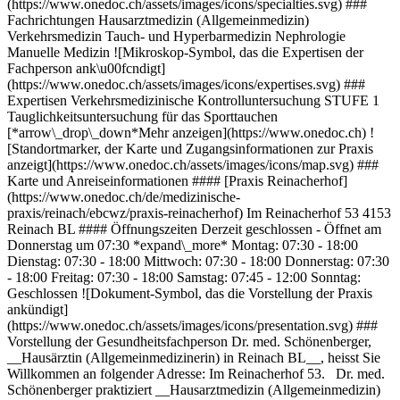
(https://www.onedoc.ch/assets/images/icons/specialties.svg) ###
Fachrichtungen Hausarztmedizin (Allgemeinmedizin)
Verkehrsmedizin Tauch- und Hyperbarmedizin Nephrologie
Manuelle Medizin ![Mikroskop-Symbol, das die Expertisen der
Fachperson ank\u00fcndigt]
(https://www.onedoc.ch/assets/images/icons/expertises.svg) ###
Expertisen Verkehrsmedizinische Kontrolluntersuchung STUFE 1
Tauglichkeitsuntersuchung für das Sporttauchen
[*arrow\_drop\_down*Mehr anzeigen](https://www.onedoc.ch) !
[Standortmarker, der Karte und Zugangsinformationen zur Praxis
anzeigt](https://www.onedoc.ch/assets/images/icons/map.svg) ###
Karte und Anreiseinformationen #### [Praxis Reinacherhof]
(https://www.onedoc.ch/de/medizinische-
praxis/reinach/ebcwz/praxis-reinacherhof) Im Reinacherhof 53 4153
Reinach BL #### Öffnungszeiten Derzeit geschlossen - Öffnet am
Donnerstag um 07:30 *expand\_more* Montag: 07:30 - 18:00
Dienstag: 07:30 - 18:00 Mittwoch: 07:30 - 18:00 Donnerstag: 07:30
- 18:00 Freitag: 07:30 - 18:00 Samstag: 07:45 - 12:00 Sonntag:
Geschlossen ![Dokument-Symbol, das die Vorstellung der Praxis
ankündigt]
(https://www.onedoc.ch/assets/images/icons/presentation.svg) ###
Vorstellung der Gesundheitsfachperson Dr. med. Schönenberger,
__Hausärztin (Allgemeinmedizinerin) in Reinach BL__, heisst Sie
Willkommen an folgender Adresse: Im Reinacherhof 53. Dr. med.
Schönenberger praktiziert __Hausarztmedizin (Allgemeinmedizin)