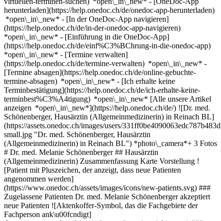
virtuellen-terminen-suchen) *open\_in\_new*
- [OneDoc-App
herunterladen](https://help.onedoc.ch/de/onedoc-app-herunterladen)
*open\_in\_new* - [In der OneDoc-App navigieren]
(https://help.onedoc.ch/de/in-der-onedoc-app-navigieren)
*open\_in\_new* - [Einführung in die OneDoc-App]
(https://help.onedoc.ch/de/einf%C3%BChrung-in-die-onedoc-app)
*open\_in\_new*
- [Termine verwalten]
(https://help.onedoc.ch/de/termine-verwalten) *open\_in\_new* -
[Termine absagen](https://help.onedoc.ch/de/online-gebuchte-
termine-absagen) *open\_in\_new* - [Ich erhalte keine
Terminbestätigung](https://help.onedoc.ch/de/ich-erhalte-keine-
terminbest%C3%A4tigung) *open\_in\_new* [Alle unsere Artikel
anzeigen *open\_in\_new*](https://help.onedoc.ch/de/) ![Dr. med.
Schönenberger, Hausärztin (Allgemeinmedizinerin) in Reinach BL]
(https://assets.onedoc.ch/images/users/331ff0be4090063edc787b
small.jpg "Dr. med. Schönenberger, Hausärztin
(Allgemeinmedizinerin) in Reinach BL") *photo\_camera*+ 3 Fotos
# Dr. med. Melanie Schönenberger ## Hausärztin
(Allgemeinmedizinerin) Zusammenfassung Karte Vorstellung !
[Patient mit Pluszeichen, der anzeigt, dass neue Patienten
angenommen werden]
(https://www.onedoc.ch/assets/images/icons/new-patients.svg) ###
Zugelassene Patienten Dr. med. Melanie Schönenberger akzeptiert
neue Patienten ![Aktenkoffer-Symbol, das die Fachgebiete der
Fachperson ank\u00fcndigt]