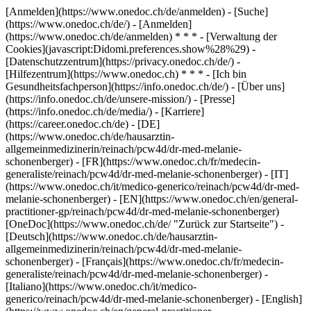
[Anmelden](https://www.onedoc.ch/de/anmelden) - [Suche]
(https://www.onedoc.ch/de/) - [Anmelden]
(https://www.onedoc.ch/de/anmelden) * * * - [Verwaltung der
Cookies](javascript:Didomi.preferences.show%28%29) -
[Datenschutzzentrum](https://privacy.onedoc.ch/de/) -
[Hilfezentrum](https://www.onedoc.ch) * * * - [Ich bin
Gesundheitsfachperson](https://info.onedoc.ch/de/) - [Über uns]
(https://info.onedoc.ch/de/unsere-mission/) - [Presse]
(https://info.onedoc.ch/de/media/) - [Karriere]
(https://career.onedoc.ch/de)
- [DE]
(https://www.onedoc.ch/de/hausarztin-
allgemeinmedizinerin/reinach/pcw4d/dr-med-melanie-
schonenberger) - [FR](https://www.onedoc.ch/fr/medecin-
generaliste/reinach/pcw4d/dr-med-melanie-schonenberger) - [IT]
(https://www.onedoc.ch/it/medico-generico/reinach/pcw4d/dr-med-
melanie-schonenberger) - [EN](https://www.onedoc.ch/en/general-
practitioner-gp/reinach/pcw4d/dr-med-melanie-schonenberger)
[OneDoc](https://www.onedoc.ch/de/ "Zurück zur Startseite") -
[Deutsch](https://www.onedoc.ch/de/hausarztin-
allgemeinmedizinerin/reinach/pcw4d/dr-med-melanie-
schonenberger) - [Français](https://www.onedoc.ch/fr/medecin-
generaliste/reinach/pcw4d/dr-med-melanie-schonenberger) -
[Italiano](https://www.onedoc.ch/it/medico-
generico/reinach/pcw4d/dr-med-melanie-schonenberger) - [English]