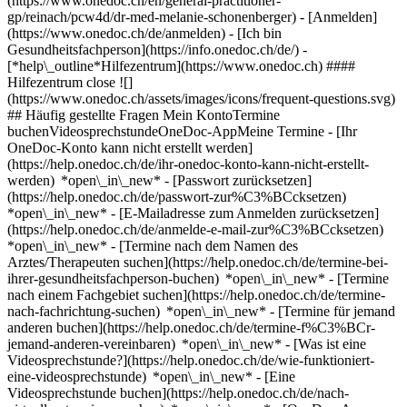
(https://www.onedoc.ch/en/general-practitioner-
gp/reinach/pcw4d/dr-med-melanie-schonenberger)
- [Anmelden]
(https://www.onedoc.ch/de/anmelden) - [Ich bin
Gesundheitsfachperson](https://info.onedoc.ch/de/)
-
[*help\_outline*Hilfezentrum](https://www.onedoc.ch) ####
Hilfezentrum close ![]
(https://www.onedoc.ch/assets/images/icons/frequent-questions.svg)
## Häufig gestellte Fragen Mein KontoTermine
buchenVideosprechstundeOneDoc-AppMeine Termine - [Ihr
OneDoc-Konto kann nicht erstellt werden]
(https://help.onedoc.ch/de/ihr-onedoc-konto-kann-nicht-erstellt-
werden) *open\_in\_new* - [Passwort zurücksetzen]
(https://help.onedoc.ch/de/passwort-zur%C3%BCcksetzen)
*open\_in\_new* - [E-Mailadresse zum Anmelden zurücksetzen]
(https://help.onedoc.ch/de/anmelde-e-mail-zur%C3%BCcksetzen)
*open\_in\_new*
- [Termine nach dem Namen des
Arztes/Therapeuten suchen](https://help.onedoc.ch/de/termine-bei-
ihrer-gesundheitsfachperson-buchen) *open\_in\_new* - [Termine
nach einem Fachgebiet suchen](https://help.onedoc.ch/de/termine-
nach-fachrichtung-suchen) *open\_in\_new* - [Termine für jemand
anderen buchen](https://help.onedoc.ch/de/termine-f%C3%BCr-
jemand-anderen-vereinbaren) *open\_in\_new*
- [Was ist eine
Videosprechstunde?](https://help.onedoc.ch/de/wie-funktioniert-
eine-videosprechstunde) *open\_in\_new* - [Eine
Videosprechstunde buchen](https://help.onedoc.ch/de/nach-