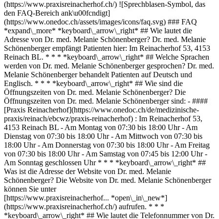
(https://www.praxisreinacherhof.ch/) ![Sprechblasen-Symbol, das
den FAQ-Bereich ank\u00fcndigt]
(https://www.onedoc.ch/assets/images/icons/faq.svg) ### FAQ
*expand\_more* *keyboard\_arrow\_right* ## Wie lautet die
Adresse von Dr. med. Melanie Schönenberger? Dr. med. Melanie
Schönenberger empfängt Patienten hier: Im Reinacherhof 53, 4153
Reinach BL. * * * *keyboard\_arrow\_right* ## Welche Sprachen
werden von Dr. med. Melanie Schönenberger gesprochen? Dr. med.
Melanie Schönenberger behandelt Patienten auf Deutsch und
Englisch. * * * *keyboard\_arrow\_right* ## Wie sind die
Öffnungszeiten von Dr. med. Melanie Schönenberger? Die
Öffnungszeiten von Dr. med. Melanie Schönenberger sind: - ####
[Praxis Reinacherhof](https://www.onedoc.ch/de/medizinische-
praxis/reinach/ebcwz/praxis-reinacherhof) : Im Reinacherhof 53,
4153 Reinach BL - Am Montag von 07:30 bis 18:00 Uhr - Am
Dienstag von 07:30 bis 18:00 Uhr - Am Mittwoch von 07:30 bis
18:00 Uhr - Am Donnerstag von 07:30 bis 18:00 Uhr - Am Freitag
von 07:30 bis 18:00 Uhr - Am Samstag von 07:45 bis 12:00 Uhr -
Am Sonntag geschlossen Uhr * * * *keyboard\_arrow\_right* ##
Was ist die Adresse der Website von Dr. med. Melanie
Schönenberger? Die Website von Dr. med. Melanie Schönenberger
können Sie unter
[https://www.praxisreinacherhof... *open\_in\_new*]
(https://www.praxisreinacherhof.ch/) aufrufen. * * *
*keyboard\_arrow\_right* ## Wie lautet die Telefonnummer von Dr.