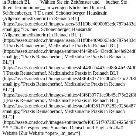
in Reinach BL__. Wählen Sie ein Zeitfenster und __buchen Sie
Ihren Termin online__ in wenigen Klicks bei Dr. med.
Schönenberger. [![Dr. med. Schönenberger, Hausärztin
(Allgemeinmedizinerin) in Reinach BL]
(https://assets.onedoc.ch/images/users/331ff0be4090063edc787b
small.jpg "Dr. med. Schönenberger, Hausärztin
(Allgemeinmedizinerin) in Reinach BL")]
(https://assets.onedoc.ch/images/users/331ff0be4090063edc787b4
[![Praxis Reinacherhof, Medizinische Praxis in Reinach BL]
(https://assets.onedoc.ch/images/entities/4f449ba5443ced83c4fe9
small.jpg "Praxis Reinacherhof, Medizinische Praxis in Reinach
BL")]
(https://assets.onedoc.ch/images/entities/4f449ba5443ced83c4fe9
[![Praxis Reinacherhof, Medizinische Praxis in Reinach BL]
(https://assets.onedoc.ch/images/entities/43f6f30771ec0b45ef75c
small.jpg "Praxis Reinacherhof, Medizinische Praxis in Reinach
BL")]
(https://assets.onedoc.ch/images/entities/43f6f30771ec0b45ef75c
[![Praxis Reinacherhof, Medizinische Praxis in Reinach BL]
(https://assets.onedoc.ch/images/entities/acfa40f351f707283e925
small.jpg "Praxis Reinacherhof, Medizinische Praxis in Reinach
BL")]
(https://assets.onedoc.ch/images/entities/acfa40f351f707283e925d
* * * #### Gesprochene Sprachen Deutsch und Englisch ####
Website [Zur Website *open\_in\_new*]