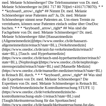
med. Melanie Schönenberger? Die Telefonnummer von Dr. med.
Melanie Schönenberger ist [061 717 80 70](tel:+41617178070). * *
* *keyboard\_arrow\_right* ## Nimmt Dr. med. Melanie
Schönenberger neue Patienten auf? Ja, Dr. med. Melanie
Schönenberger nimmt neue Patienten an. Um einen Termin zu
vereinbaren, können neue Patienten einfach online über OneDoc
buchen. * * * *keyboard\_arrow\_right* ## Was sind die
Fachgebiete von Dr. med. Melanie Schönenberger? Dr. med.
Melanie Schönenberger führt [Hausarztmedizin
(Allgemeinmedizin)](https://www.onedoc.ch/de/hausarzt-
allgemeinmedizin/reinach?state=BL), [Verkehrsmedizin]
(https://www.onedoc.ch/de/arzt-fur-verkehrsmedizin/reinach?
state=BL), [Tauch- und Hyperbarmedizin]
(https://www.onedoc.ch/de/tauch-und-hyperbarmediziner/reinach?
state=BL), [Nephrologie](https://www.onedoc.ch/de/nephrologe-
nierenspezialist/reinach?state=BL) und [Manuelle Medizin]
(https://www.onedoc.ch/de/manueller-mediziner/reinach?state=BL)
in Reinach BL durch. * * * *keyboard\_arrow\_right* ## Was sind
die Expertisen von Dr. med. Melanie Schönenberger? Die
Expertisen von Dr. med. Melanie Schönenberger in Reinach BL
sind: [Verkehrsmedizinische Kontrolluntersuchung STUFE 1]
(https://www.onedoc.ch/de/verkehrsmedizinische-
kontrolluntersuchung-stufe-1/reinach?state=BL) und
[Tauglichkeitsuntersuchung für das Sporttauchen]
(https://www.onedoc.ch/de/tauglichkeitsuntersuchung-fur-das-