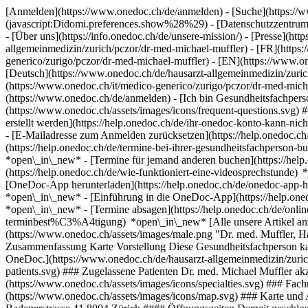
[Anmelden](https://www.onedoc.ch/de/anmelden) - [Suche](https://w
(javascript:Didomi.preferences.show%28%29) - [Datenschutzzentrum](h
- [Über uns](https://info.onedoc.ch/de/unsere-mission/) - [Presse](http
allgemeinmedizin/zurich/pczor/dr-med-michael-muffler) - [FR](https:
generico/zurigo/pczor/dr-med-michael-muffler) - [EN](https://www.on
[Deutsch](https://www.onedoc.ch/de/hausarzt-allgemeinmedizin/zurich/
(https://www.onedoc.ch/it/medico-generico/zurigo/pczor/dr-med-micha
(https://www.onedoc.ch/de/anmelden) - [Ich bin Gesundheitsfachperso
(https://www.onedoc.ch/assets/images/icons/frequent-questions.sv
erstellt werden](https://help.onedoc.ch/de/ihr-onedoc-konto-kann-n
- [E-Mailadresse zum Anmelden zurücksetzen](https://help.onedoc
(https://help.onedoc.ch/de/termine-bei-ihrer-gesundheitsfachperson
*open\_in\_new* - [Termine für jemand anderen buchen](https://h
(https://help.onedoc.ch/de/wie-funktioniert-eine-videosprechstunde
[OneDoc-App herunterladen](https://help.onedoc.ch/de/onedoc-app-h
*open\_in\_new* - [Einführung in die OneDoc-App](https://help.