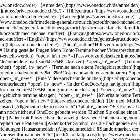
ww.onedoc.ch/de/) - [Anmelden](https://www.onedoc.ch/de/anmelden) 
ttps://privacy.onedoc.ch/de/) - [Hilfezentrum](https://www.onedoc.ch) 
s://info.onedoc.ch/de/media/) - [Karriere](https://career.onedoc.ch/de)
- 
//www.onedoc.ch/fr/medecin-generaliste/zurich/pczor/dr-med-michael-mu
edoc.ch/en/general-practitioner-gp/zurich/pczor/dr-med-michael-muffle
pczor/dr-med-michael-muffler) - [Français](https://www.onedoc.ch/fr/m
el-muffler) - [English](https://www.onedoc.ch/en/general-practitioner
n](https://info.onedoc.ch/de/)
- [*help\_outline*Hilfezentrum](https:/
g) ## Häufig gestellte Fragen Mein KontoTermine buchenVideosprech
icht-erstellt-werden) *open\_in\_new* - [Passwort zurücksetzen](htt
.ch/de/anmelde-e-mail-zur%C3%BCcksetzen) *open\_in\_new*
- [Termi
-buchen) *open\_in\_new* - [Termine nach einem Fachgebiet suchen](ht
elp.onedoc.ch/de/termine-f%C3%BCr-jemand-anderen-vereinbaren) *op
) *open\_in\_new* - [Eine Videosprechstunde buchen](https://help.one
erunterladen) *open\_in\_new* - [In der OneDoc-App navigieren](http
onedoc.ch/de/einf%C3%BChrung-in-die-onedoc-app) *open\_in\_new*
- [Termine verwalten](https://help.onedoc.ch/de/termine-verwalten) *open\_in\_new* - [Termine absagen](https://help.onedoc.ch/de/online-gebuchte-termine-absagen) *open\_in\_new* - [Ich erhalte keine Terminbestätigung](https://help.onedoc.ch/de/ich-erhalte-keine-terminbest%C3%A4tigung) *open\_in\_ne