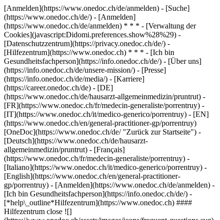
[Anmelden](https://www.onedoc.ch/de/anmelden) - [Suche]
(https://www.onedoc.ch/de/) - [Anmelden]
(https://www.onedoc.ch/de/anmelden) * * * - [Verwaltung der
Cookies](javascript:Didomi.preferences.show%28%29) -
[Datenschutzzentrum](https://privacy.onedoc.ch/de/) -
[Hilfezentrum](https://www.onedoc.ch) * * * - [Ich bin
Gesundheitsfachperson](https://info.onedoc.ch/de/) - [Über uns]
(https://info.onedoc.ch/de/unsere-mission/) - [Presse]
(https://info.onedoc.ch/de/media/) - [Karriere]
(https://career.onedoc.ch/de)
- [DE]
(https://www.onedoc.ch/de/hausarzt-allgemeinmedizin/pruntrut) -
[FR](https://www.onedoc.ch/fr/medecin-generaliste/porrentruy) -
[IT](https://www.onedoc.ch/it/medico-generico/porrentruy) - [EN]
(https://www.onedoc.ch/en/general-practitioner-gp/porrentruy)
[OneDoc](https://www.onedoc.ch/de/ "Zurück zur Startseite") -
[Deutsch](https://www.onedoc.ch/de/hausarzt-
allgemeinmedizin/pruntrut) - [Français]
(https://www.onedoc.ch/fr/medecin-generaliste/porrentruy) -
[Italiano](https://www.onedoc.ch/it/medico-generico/porrentruy) -
[English](https://www.onedoc.ch/en/general-practitioner-
gp/porrentruy)
- [Anmelden](https://www.onedoc.ch/de/anmelden) -
[Ich bin Gesundheitsfachperson](https://info.onedoc.ch/de/)
-
[*help\_outline*Hilfezentrum](https://www.onedoc.ch) ####
Hilfezentrum close ![]