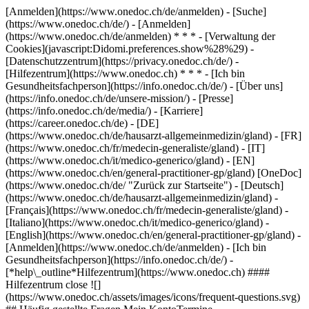
[Anmelden](https://www.onedoc.ch/de/anmelden) - [Suche]
(https://www.onedoc.ch/de/) - [Anmelden]
(https://www.onedoc.ch/de/anmelden) * * * - [Verwaltung der
Cookies](javascript:Didomi.preferences.show%28%29) -
[Datenschutzzentrum](https://privacy.onedoc.ch/de/) -
[Hilfezentrum](https://www.onedoc.ch) * * * - [Ich bin
Gesundheitsfachperson](https://info.onedoc.ch/de/) - [Über uns]
(https://info.onedoc.ch/de/unsere-mission/) - [Presse]
(https://info.onedoc.ch/de/media/) - [Karriere]
(https://career.onedoc.ch/de)
- [DE]
(https://www.onedoc.ch/de/hausarzt-allgemeinmedizin/gland) - [FR]
(https://www.onedoc.ch/fr/medecin-generaliste/gland) - [IT]
(https://www.onedoc.ch/it/medico-generico/gland) - [EN]
(https://www.onedoc.ch/en/general-practitioner-gp/gland) [OneDoc]
(https://www.onedoc.ch/de/ "Zurück zur Startseite") - [Deutsch]
(https://www.onedoc.ch/de/hausarzt-allgemeinmedizin/gland) -
[Français](https://www.onedoc.ch/fr/medecin-generaliste/gland) -
[Italiano](https://www.onedoc.ch/it/medico-generico/gland) -
[English](https://www.onedoc.ch/en/general-practitioner-gp/gland)
-
[Anmelden](https://www.onedoc.ch/de/anmelden) - [Ich bin
Gesundheitsfachperson](https://info.onedoc.ch/de/)
-
[*help\_outline*Hilfezentrum](https://www.onedoc.ch) ####
Hilfezentrum close ![]
(https://www.onedoc.ch/assets/images/icons/frequent-questions.svg)