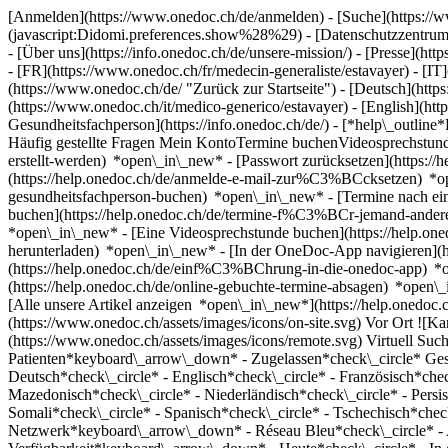
[Anmelden](https://www.onedoc.ch/de/anmelden) - [Suche](https://w
(javascript:Didomi.preferences.show%28%29) - [Datenschutzzentrum](h
- [Über uns](https://info.onedoc.ch/de/unsere-mission/) - [Presse](http
- [FR](https://www.onedoc.ch/fr/medecin-generaliste/estavayer) - [I
(https://www.onedoc.ch/de/ "Zurück zur Startseite") - [Deutsch](http
(https://www.onedoc.ch/it/medico-generico/estavayer) - [English](htt
Gesundheitsfachperson](https://info.onedoc.ch/de/)
- [*help\_outline
Häufig gestellte Fragen Mein KontoTermine buchenVideosprechstund
erstellt-werden) *open\_in\_new* - [Passwort zurücksetzen](https
(https://help.onedoc.ch/de/anmelde-e-mail-zur%C3%BCcksetzen) *
gesundheitsfachperson-buchen) *open\_in\_new* - [Termine nach ein
buchen](https://help.onedoc.ch/de/termine-f%C3%BCr-jemand-ande
*open\_in\_new* - [Eine Videosprechstunde buchen](https://help.on
herunterladen) *open\_in\_new* - [In der OneDoc-App navigieren](h
(https://help.onedoc.ch/de/einf%C3%BChrung-in-die-onedoc-app) 