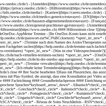
ww.onedoc.ch/de/) - [Anmelden](https://www.onedoc.ch/de/anmelden) 
ttps://privacy.onedoc.ch/de/) - [Hilfezentrum](https://www.onedoc.ch) 
s://info.onedoc.ch/de/media/) - [Karriere](https://career.onedoc.ch/de)
- 
T](https://www.onedoc.ch/it/medico-generico/estavayer) - [EN](https:/
s://www.onedoc.ch/de/hausarzt-allgemeinmedizin/estavayer) - [Français](
ps://www.onedoc.ch/en/general-practitioner-gp/estavayer)
- [Anmelden](
*Hilfezentrum](https://www.onedoc.ch) #### Hilfezentrum close ![](htt
eOneDoc-AppMeine Termine - [Ihr OneDoc-Konto kann nicht erstellt w
://help.onedoc.ch/de/passwort-zur%C3%BCcksetzen) *open\_in\_new* -
open\_in\_new*
- [Termine nach dem Namen des Arztes/Therapeuten such
em Fachgebiet suchen](https://help.onedoc.ch/de/termine-nach-fachri
ren-vereinbaren) *open\_in\_new*
- [Was ist eine Videosprechstunde?]
edoc.ch/de/nach-virtuellen-terminen-suchen) *open\_in\_new*
- [OneDo
ttps://help.onedoc.ch/de/in-der-onedoc-app-navigieren) *open\_in\_n
*open\_in\_new*
- [Termine verwalten](https://help.onedoc.ch/de/termine-verwalten) *open\_in\_new* - [Termine absagen](https://help.onedoc.ch/de/online-gebuchte-termine-absagen) *open\_in\_new* - [Ich erhalte keine Terminbestätigung](https://help.onedoc.ch/de/ich-erhalte-keine-terminbest%C3%A4tigung) *open\_in\_new* [Alle unsere Artikel anzeigen *open\_in\_new*](https://help.onedoc.ch/de/) close ## Ihre Suche bearbeiten ![Haus mit Pluszeichen, das anzeigt, dass eine Konsultation vor Ort möglich ist](https://www.onedoc.ch/assets/images/icons/on-site.svg) Vor Ort ![Kamera mit Play-Symbol, die anzeigt, dass eine Konsultation per Video aus der Ferne möglich ist](https://www.onedoc.ch/assets/images/icons/remote.svg) Virtuell Suche #### Fachrichtung #### Gesundheitsfachperson #### Einrichtung edit Hausarzt (Allgemeinmedizin) in Estavayer tune Filter Neue Patienten*keyboard\_arrow\_down* - Zugelassen*check\_circle* Gesprochene Sprachen*keyboard\_arrow\_down* - Albanisch*check\_circle* - Arabisch*check\_circle* - Bulgarisch*check\_circle* - Deutsch*check\_circle* - Englisch*check\_circle* - Französisch*check\_circle* - Griechisch*check\_circle* - Italienisch*check\_circle* - Katalanisch*check\_circle* - Kroatisch*check\_circle* - Mazedonisch*check\_circle* - Niederländisch*check\_circle* - Persisch*check\_circle* - Portugiesisch*check\_circle* - Rumänisch*check\_circle* - Schwedisch*check\_circle* - Serbisch*check\_circle* - Somali*check\_circle* - Spanisch*check\_circle* - Tschechisch*check\_circle* - Ungarisch*check\_circle* Geschlecht*keyboard\_arrow\_down* - Weiblich*check\_circle* - Männlich*check\_circle* Netzwerk*keyboard\_arrow\_down* - Réseau Bleu*check\_circle* - ASCA*check\_circle* - Réseau de Soins Neuchâtelois - RSN*check\_circle* - Medbase*check\_circle* - Réseau Delta*check\_circle* Verfügbarkeit*keyboard\_arrow\_down* - Heute*check\_circle* - In den nächsten 3 Tagen*check\_circle* - In den nächsten 7 Tagen*check\_circle* - In den nächsten 14 Tagen*check\_circle* # Hausarzt (Allgemeinmedizin) in Estavayer: Buchen Sie heute Ihren Termin online ## 8 Ergebnisse in Estavayer [![Dr. Catherine Salvi-Defrasne, Hausärztin (Allgemeinmedizinerin) in Estavayer](https://assets.onedoc.ch/images/users/637a759d2d9da6419ba38cf37ce33978e5c16eff633973c8c0cb21f55c0d42e7-small.jpg "Dr. Catherine Salvi-Defrasne, Hausärztin (Allgemeinmedizinerin) in Estavayer")](https://www.onedoc.ch/de/hausarztin-allgemeinmedizinerin/estavayer/pypp/dr-catherine-salvi-defrasne) ### [Dr. Catherine Salvi-Defrasne](https://www.onedoc.ch/de/hausarztin-allgemeinmedizinerin/estavayer/pypp/dr-catherine-salvi-defrasne) ![Abzeichen, das ein verifiziertes Profil kennzeichnet](https://www.onedoc.ch/assets/images/icons/checkmark.svg) Hausärztin (Allgemeinmedizinerin) [Cabinet médico-esthétique de la Dre SALVI-DEFRASNE](https://www.onedoc.ch/de/medizinische-praxis/estavayer/eqlo/cabinet-medico-esthetique-de-la-dre-salvi-defrasne) Champ de Lune 28 1470 Estavayer ![Kamera mit Play-Symbol, die anzeigt, dass die Fachperson Videosprechstunden anbietet](https://www.onedoc.ch/assets/images/icons/video-consultations.svg)Videosprechstunde verfügbar ![Patient mit Pluszeichen, der anzeigt, dass neue Patienten angenommen werden](https://www.onedoc.ch/assets/images/icons/new-patients.svg)Akzeptiert neue Patienten [Termin buchen](https://www.onedoc.ch/de/hausarztin-allgemeinmedizinerin/estavayer/pypp/dr-catherine-salvi-defrasne) Expertisen:[Funktionelle Medizin](https://www.onedoc.ch/de/funktionelle-medizin/estavayer), [Morphologische und Anti-Aging-Medizin](https://www.onedoc.ch/de/morphologische-und-anti-aging-medizin/estavayer), [Injektion von Botulinumtoxin](https://www.onedoc.ch/de/injektion-von-botulinumtoxin/estavayer), [Behandlung von Pigmentflecken](https://www.onedoc.ch/de/behandlung-von-pigmentflecken/estavayer), [Behandlung von Narben](https://www.onedoc.ch/de/behandlung-von-narben/estavayer), [Anti-Falten-Behandlung](https://www.onedoc.ch/de/anti-falten-behandlung/estavayer), [Ästhetischer Laser](https://www.onedoc.ch/de/asthetischer-laser/estavayer), [Injektion von plättchenreichem Plasma | PRP | Vampire Lift](https://www.onedoc.ch/de/injektion-von-plattchenreichem-plasma-prp-vampire-lift/estavayer), [Injektion von Hyaluronsäure](https://www.onedoc.ch/de/injektion-von-hyaluronsaure/estavayer), [Laser Haarentfernung](https://www.onedoc.ch/de/laser-haarentfernung/estavayer)Mehr anzeigen *chevron\_left* Di. 04 Aug. *chevron\_right* Mehr Termine anzeigen *error\_outline* Beim Laden der Verfügbarkeiten ist ein Fehler aufgetreten [Erneut versuchen](https://www.onedoc.ch) Expertisen:[Funktionelle Medizin](https://www.onedoc.ch/de/funktionelle-medizin/estavayer), [Morphologische und Anti-Aging-Medizin](https://www.onedoc.ch/de/morphologische-und-anti-aging-medizin/estavayer), [Injektion von Botulinumtoxin](https://www.onedoc.ch/de/injektion-von-botulinumtoxin/estavayer), [Behandlung von Pigmentflecken](https://www.onedoc.ch/de/behandlung-von-pigmentflecken/estavayer), [Behandlung von Narben](https://www.onedoc.ch/de/behandlung-von-narben/estavayer), [Anti-Falten-Behandlung](https://www.onedoc.ch/de/anti-falten-behandlu