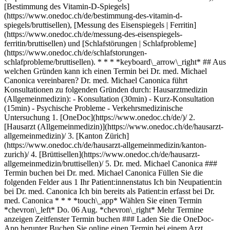
[Bestimmung des Vitamin-D-Spiegels]
(https://www.onedoc.ch/de/bestimmung-des-vitamin-d-
spiegels/bruttisellen), [Messung des Eisenspiegels | Ferritin]
(https://www.onedoc.ch/de/messung-des-eisenspiegels-
ferritin/bruttisellen) und [Schlafstörungen | Schlafprobleme]
(https://www.onedoc.ch/de/schlafstorungen-
schlafprobleme/bruttisellen). * * * *keyboard\_arrow\_right* ## Aus
welchen Gründen kann ich einen Termin bei Dr. med. Michael
Canonica vereinbaren? Dr. med. Michael Canonica führt
Konsultationen zu folgenden Gründen durch: Hausarztmedizin
(Allgemeinmedizin): - Konsultation (30min) - Kurz-Konsultation
(15min) - Psychische Probleme - Verkehrsmedizinische
Untersuchung
1. [OneDoc](https://www.onedoc.ch/de/)/ 2. [Hausarzt (Allgemeinmedizin)](https://www.onedoc.ch/de/hausarzt-allgemeinmedizin)/ 3. [Kanton Zürich](https://www.onedoc.ch/de/hausarzt-allgemeinmedizin/kanton-zurich)/ 4. [Brüttisellen](https://www.onedoc.ch/de/hausarzt-allgemeinmedizin/bruttisellen)/ 5. Dr. med. Michael Canonica ### Termin buchen bei Dr. med. Michael Canonica Füllen Sie die folgenden Felder aus 1 Ihr Patient:innenstatus Ich bin Neupatient:in bei Dr. med. Canonica Ich bin bereits als Patient:in erfasst bei Dr. med. Canonica * * * *touch\_app* Wählen Sie einen Termin *chevron\_left* Do. 06 Aug. *chevron\_right* Mehr Termine anzeigen Zeitfenster Termin buchen ### Laden Sie die OneDoc-App herunter Buchen Sie online einen Termin bei einem Arzt, Zahnarzt oder Therapeuten in Ihrer Nähe in der Schweiz. Mit der OneDoc-App können Sie alle Ihre medizinischen Termine von Ihrem Handy aus verwalten, jederzeit und überall. ![QR-Code, der zum Apple App Store oder Google Play leitet, um die OneDoc Patienten-App zu laden](https://www.onedoc.ch/assets/images/download-app-qr.jpeg) Scannen Sie den QR-Code, um die App herunterzuladen [![Laden Sie unsere App im App Store herunter!](https://www.onedoc.ch/assets/images/app-store-badge-de.svg)](https://apps.apple.com/ch/app/onedoc/id1592376413?l=fr)[![Laden Sie unsere App im Google Play Store herunter!](https://www.onedoc.ch/assets/images/google-play-badge-de.png)](https://play.google.com/store/apps/details?id=ch.onedoc.patient&hl=fr-CH) *keyboard\_arrow\_right* ## Verwandte Fachgebiete [Hausarzt (Allgemeinmedizin) in Zürich](https://www.onedoc.ch/de/hausarzt-allgemeinmedizin/zurich)[Hausarzt (Allgemeinmedizin) in Winterthur](https://www.onedoc.ch/de/hausarzt-allgemeinmedizin/winterthur)[Hausarzt (Allgemeinmedizin) in Luzern](https://www.onedoc.ch/de/hausarzt-allgemeinmedizin/luzern)[Hausarzt (Allgemeinmedizin) in Zug](https://www.onedoc.ch/de/hausarzt-allgemeinmedizin/zug)[Hausarzt (Allgemeinmedizin) in Aarau](https://www.onedoc.ch/de/hausarzt-allgemeinmedizin/aarau)[Hausarzt (Allgemeinmedizin) in Uzwil](https://www.onedoc.ch/de/hausarzt-allgemeinmedizin/uzwil)[Hausarzt (Allgemeinmedizin) in Müllheim](https://www.onedoc.ch/de/hausarzt-allgemeinmedizin/mullheim)[Hausarzt (Allgemeinmedizin) in Sursee](https://www.onedoc.ch/de/hausarzt-allgemeinmedizin/sursee)[Hausarzt (Allgemeinmedizin) in Wetzikon](https://www.onedoc.ch/de/hausarzt-allgemeinmedizin/wetzikon)[Hausarzt (Allgemeinmedizin) in Baden](https://www.onedoc.ch/de/hausarzt-allgemeinmedizin/baden)[Hausarzt (Allgemeinmedizin) in Emmen](https://www.onedoc.ch/de/hausarzt-allgemeinmedizin/emmen)[Hausarzt (Allgemeinmedizin) in Wallisellen](https://www.onedoc.ch/de/hausarzt-allgemeinmedizin/wallisellen)[Hausarzt (Allgemeinmedizin) in Uster](https://www.onedoc.ch/de/hausarzt-allgemeinmedizin/uster)[Hausarzt (Allgemeinmedizin) in Dübendorf](https://www.onedoc.ch/de/hausarzt-allgemeinmedizin/dubendorf)[Hausarzt (Allgemeinmedizin) in Küsnacht](https://www.onedoc.ch/de/hausarzt-allgemeinmedizin/kusnacht)[Hausarzt (Allgemeinmedizin) in Hochdorf](https://www.onedoc.ch/de/hausarzt-allgemeinmedizin/hochdorf)[Hausarzt (Allgemeinmedizin) in Herisau](https://www.onedoc.ch/de/hausarzt-allgemeinmedizin/herisau)[Hausarzt (Allgemeinmedizin) in Hunzenschwil](https://www.onedoc.ch/de/hausarzt-allgemeinmedizin/hunzenschwil)[Hausarzt (Allgemeinmedizin) in Kloten](https://www.onedoc.ch/de/hausarzt-allgemeinmedizin/kloten)[Hausarzt (Allgemeinmedizin) in Lengnau AG](https://www.onedoc.ch/de/hausarzt-allgemeinmedizin/lengnau?state=AG)[Hausarzt (Allgemeinmedizin) in Weinfelden](https://www.onedoc.ch/de/hausarzt-allgemeinmedizin/weinfelden) *keyboard\_arrow\_right* ## Verwandte Expertisen [Vorsorgeuntersuchung | Check up in Zürich](https://www.onedoc.ch/de/vorsorgeuntersuchung-check-up/zurich)[Vorsorgeuntersuchung | Check up in Winterthur](https://www.onedoc.ch/de/vorsorgeuntersuchung-check-up/winterthur)[Vorsorgeuntersuchung | Check up in Luzern](https://www.onedoc.ch/de/vorsorgeuntersuchung-check-up/luzern)[Vorsorgeuntersuchung | Check up in Frauenfeld](https://www.onedoc.ch/de/vorsorgeuntersuchung-check-up/frauenfeld)[Vorsorgeuntersuchung | Check up in Baden](https://www.onedoc.ch/de/vorsorgeuntersuchung-check-up/baden)[Vorsorgeuntersuchung | Check up in Berikon](https://www.onedoc.ch/de/vorsorgeuntersuchung-check-up/berikon)[Vorsorgeuntersuchung | Check up in Rapperswil-Jona](https://www.onedoc.ch/de/vorsorgeuntersuchung-check-up/rapperswil-jona)[Vorsorgeuntersuchung | Check up in Dübendorf](https://www.onedoc.ch/de/vorsorgeuntersuchung-check-up/dubendorf)[Vorsorgeuntersuchung | Check up in Uster](https://www.onedoc.ch/de/vorsorgeuntersuchung-check-up/uster)[Vorsorgeuntersuchung | Check up in Feuerthalen](https://www.onedoc.ch/de/vorsorgeuntersuchung-check-up/feuerthalen)[Vorsorgeuntersuchung | Check up in Müllheim](https://www.onedoc.ch/de/vorsorgeuntersuchung-check-up/mullheim)[Vorsorgeuntersuchung | Check up in Sursee](https://www.onedoc.ch/de/vorsorgeuntersuchung-check-up/sursee)[Vorsorgeuntersuchung | Check up in Kloten](https://www.onedoc.ch/de/vorsorgeuntersuchung-check-up/kloten)[Vorsorgeuntersuchung | Check up in Brugg AG](https://www.onedoc.ch/de/vorsorgeuntersuchung-check-up/brugg?state=AG)[Vorsorgeuntersuchung | Check up in Affoltern am Albis](https://www.onedoc.ch/de/vorsorgeuntersuchung-check-up/affoltern-am-albis)[Vorsorgeuntersuchung | Check up in Emmen](https://www.onedoc.ch/de/vorsorgeuntersuchung-check-up/emmen)[Vorsorgeuntersuchung | Check up in Würenlos](https://www.onedoc.ch/de/vorsorgeuntersuchung-check-up/wurenlos)[Vorsorgeuntersuchung | Check up in Stäfa](https://www.onedoc.ch/de/vorsorgeuntersuchung-check-up/stafa)[Vorsorgeuntersuchung | Check up in Kreuzlingen](https://www.onedoc.ch/de/vorsorgeuntersuchung-check-up/kreuzlingen)[Vorsorgeuntersuchung | Check up in Dielsdorf](https://www.onedoc.ch/de/vorsorgeuntersuchung-check-up/dielsdorf)[Vorsorgeuntersuchung | Check up in Hittnau](https://www.onedoc.ch/de/vorsorgeuntersuchung-check-up/hittnau) *keyboard\_arrow\_right* ## Beliebte Suchbegriffe [Facharzt für Allgemeine Innere Medizin in Zürich](https://www.onedoc.ch/de/facharzt-fur-allgemeine-innere-medizin/zurich)[Gynäkologe (Frauenarzt und Geburtshelfer) in Zürich](https://www.onedoc.ch/de/gynakologe-frauenarzt-und-geburtshelfer/zurich)[Augenarzt in Zürich](https://www.onedoc.ch/de/augenarzt/zurich)[Masseur (klassische Massage) in Zürich](https://www.onedoc.ch/de/masseur-klassische-massage/zurich)[Physiotherapeut in Zürich](https://www.onedoc.ch/de/physiotherapeut/zurich)[Hausarzt (Allgemeinmedizin) in Zürich](https://www.onedoc.ch/de/hausarzt-allgemeinmedizin/zurich)[Hautarzt (Dermatologe) in Zürich](https://www.onedoc.ch/de/hautarzt-dermatologe/zurich)[Spezialist für ästhetische Medizin in Zürich](https://www.onedoc.ch/de/spezialist-fur-asthetische-medizin/zurich)[Impfzentrum in Zürich](https://www.onedoc.ch/de/impfzentrum/zurich)[Reflexologietherapeut in Zürich](https://www.onedoc.ch/de/reflexologietherapeut/zurich)[Medizinischer Masseur (Massage) in Zürich](https://www.onedoc.ch/de/medizinischer-masseur-massage/zurich)[Physiotherapeut in Winterthur](https://www.onedoc.ch/de/physiotherapeut/winterthur)[Osteopath in Zürich](https://www.onedoc.ch/de/osteopath/zurich)[Gastroenterologe in Zürich](https://www.onedoc.ch/de/gastroenterologe/zurich)[Hausarzt (Allgemeinmedizin) in Winterthur](https://www.onedoc.ch/de/hausarzt-allgemeinmedizin/winterthur)[Neurologe in Zürich](https://www.onedoc.ch/de/neurologe/zurich)[Zahnarzt in Zürich](https://www.onedoc.ch/de/zahnarzt/zurich)[WAM/TEN Naturheilpraktiker in Zürich](https://www.onedoc.ch/de/wam-ten-naturheilpraktiker/zurich)[Gesundheitsdienstleistungen der Apotheke in Zürich](https://www.onedoc.ch/de/gesundheitsdienstleistungen-der-apotheke/zurich)[Kardiologe in Zürich](https://www.onedoc.ch/de/kardiologe/zurich)[Gynäkologe (Frauenarzt und Geburtshelfer) in Aarau](https://www.onedoc.ch/de/gynakologe-frauenarzt-und-geburtshelfer/aarau) *keyboard\_arrow\_right* ## Finden Sie einen Arzt oder Therapeuten [Ärzte- und Therapeutenverzeichnis](https://www.onedoc.ch/de/verzeichnis) [A](https://www.onedoc.ch/de/verzeichnis/A) [B](https://www.onedoc.ch/de/verzeichnis/B) [C](https://www.onedoc.ch/de/verzeichnis/C) [D](https://www.onedoc.ch/de/verzeichnis/D) [E](https://www.onedoc.ch/de/verzeichnis/E) [F](https://www.onedoc.ch/de/verzeichnis/F) [G](https://www.onedoc.ch/de/verzeichnis/G) [H](https://www.onedoc.ch/de/verzeichnis/H) [I](https://www.onedoc.ch/de/verzeichnis/I) [J](https://www.onedoc.ch/de/verzeichnis/J) [K](https://www.onedoc.ch/de/verzeichnis/K) [L](https://www.onedoc.ch/de/verzeichnis/L) [M](https://www.onedoc.ch/de/verzeichnis/M) [N](https://www.onedoc.ch/de/verzeichnis/N) [O](https://www.onedoc.ch/de/verzeichnis/O) [P](https://www.onedoc.ch/de/verzeichnis/P) [Q](https://www.onedoc.ch/de/verzeichnis/Q) [R](https://www.onedoc.ch/de/verzeichnis/R) [S](https://www.onedoc.ch/de/verzeichnis/S) [T](https://www.onedoc.ch/de/verzeichnis/T) [U](https://www.onedoc.ch/de/verzeichnis/U) [V](https://www.onedoc.ch/de/verzeichnis/V) [W](https://www.onedoc.ch/de/verzeichnis/W) [X](https://www.onedoc.ch/de/verzeichnis/X) [Y](https://www.onedoc.ch/de/verzeichnis/Y) [Z](https://www.onedoc.ch/de/verzeichnis/Z) ## OneDoc [Ich bin Gesundheitsfachperson](https://info.onedoc.ch/de/) [Über uns](https://info.onedoc.ch/de/unsere-mission/) [Presse](https://info.onedoc.ch/de/media/) [Karriere](https://career.onedoc.ch/de) [Datenschutzzentrum](https://privacy.onedoc.ch/de/) [Verwaltung der Cookies](javascript:Didomi.preferences.show%28%29) [Hilfezentrum](https://help.onedoc.ch/de/) ## Sprachen [Deutsch](https://www.onedoc.ch/de/hausarzt-allgemeinmedizin/bruttisellen/pcxaz/dr-med-michael-canonica) [Français](https://www.onedoc.ch/fr/medecin-generaliste/bruttisellen/pcxaz/dr-med-michael-canonica) [Italiano](https://www.onedoc.ch/it/