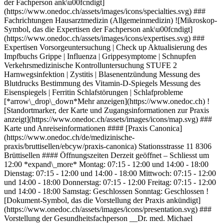
der Fachperson ank\u00fcndigt]
(https://www.onedoc.ch/assets/images/icons/specialties.svg) ###
Fachrichtungen Hausarztmedizin (Allgemeinmedizin) ![Mikroskop-
Symbol, das die Expertisen der Fachperson ank\u00fcndigt]
(https://www.onedoc.ch/assets/images/icons/expertises.svg) ###
Expertisen Vorsorgeuntersuchung | Check up Aktualisierung des
Impfbuchs Grippe | Influenza | Grippesymptome | Schnupfen
Verkehrsmedizinische Kontrolluntersuchung STUFE 2
Harnwegsinfektion | Zystitis | Blasenentzündung Messung des
Blutdrucks Bestimmung des Vitamin-D-Spiegels Messung des
Eisenspiegels | Ferritin Schlafstörungen | Schlafprobleme
[*arrow\_drop\_down*Mehr anzeigen](https://www.onedoc.ch) !
[Standortmarker, der Karte und Zugangsinformationen zur Praxis
anzeigt](https://www.onedoc.ch/assets/images/icons/map.svg) ###
Karte und Anreiseinformationen #### [Praxis Canonica]
(https://www.onedoc.ch/de/medizinische-
praxis/bruttisellen/ebcyw/praxis-canonica) Stationsstrasse 11 8306
Brüttisellen #### Öffnungszeiten Derzeit geöffnet – Schliesst um
12:00 *expand\_more* Montag: 07:15 - 12:00 und 14:00 - 18:00
Dienstag: 07:15 - 12:00 und 14:00 - 18:00 Mittwoch: 07:15 - 12:00
und 14:00 - 18:00 Donnerstag: 07:15 - 12:00 Freitag: 07:15 - 12:00
und 14:00 - 18:00 Samstag: Geschlossen Sonntag: Geschlossen !
[Dokument-Symbol, das die Vorstellung der Praxis ankündigt]
(https://www.onedoc.ch/assets/images/icons/presentation.svg) ###
Vorstellung der Gesundheitsfachperson __Dr. med. Michael