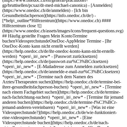
(https://www.onedoc.ch/en/general-practitioner-
gp/bruttisellen/pcxaz/dr-med-michael-canonica)
- [Anmelden]
(https://www.onedoc.ch/de/anmelden) - [Ich bin
Gesundheitsfachperson](https://info.onedoc.ch/de/)
-
[*help\_outline*Hilfezentrum](https://www.onedoc.ch) ####
Hilfezentrum close ![]
(https://www.onedoc.ch/assets/images/icons/frequent-questions.svg)
## Häufig gestellte Fragen Mein KontoTermine
buchenVideosprechstundeOneDoc-AppMeine Termine - [Ihr
OneDoc-Konto kann nicht erstellt werden]
(https://help.onedoc.ch/de/ihr-onedoc-konto-kann-nicht-erstellt-
werden) *open\_in\_new* - [Passwort zurücksetzen]
(https://help.onedoc.ch/de/passwort-zur%C3%BCcksetzen)
*open\_in\_new* - [E-Mailadresse zum Anmelden zurücksetzen]
(https://help.onedoc.ch/de/anmelde-e-mail-zur%C3%BCcksetzen)
*open\_in\_new*
- [Termine nach dem Namen des
Arztes/Therapeuten suchen](https://help.onedoc.ch/de/termine-bei-
ihrer-gesundheitsfachperson-buchen) *open\_in\_new* - [Termine
nach einem Fachgebiet suchen](https://help.onedoc.ch/de/termine-
nach-fachrichtung-suchen) *open\_in\_new* - [Termine für jemand
anderen buchen](https://help.onedoc.ch/de/termine-f%C3%BCr-
jemand-anderen-vereinbaren) *open\_in\_new*
- [Was ist eine
Videosprechstunde?](https://help.onedoc.ch/de/wie-funktioniert-
eine-videosprechstunde) *open\_in\_new* - [Eine
Videosprechstunde buchen](https://help.onedoc.ch/de/nach-