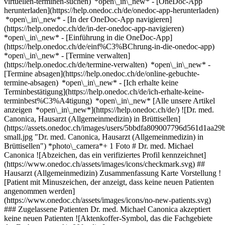
virtuellen-terminen-suchen) *open\_in\_new*
- [OneDoc-App
herunterladen](https://help.onedoc.ch/de/onedoc-app-herunterladen)
*open\_in\_new* - [In der OneDoc-App navigieren]
(https://help.onedoc.ch/de/in-der-onedoc-app-navigieren)
*open\_in\_new* - [Einführung in die OneDoc-App]
(https://help.onedoc.ch/de/einf%C3%BChrung-in-die-onedoc-app)
*open\_in\_new*
- [Termine verwalten]
(https://help.onedoc.ch/de/termine-verwalten) *open\_in\_new* -
[Termine absagen](https://help.onedoc.ch/de/online-gebuchte-
termine-absagen) *open\_in\_new* - [Ich erhalte keine
Terminbestätigung](https://help.onedoc.ch/de/ich-erhalte-keine-
terminbest%C3%A4tigung) *open\_in\_new* [Alle unsere Artikel
anzeigen *open\_in\_new*](https://help.onedoc.ch/de/) ![Dr. med.
Canonica, Hausarzt (Allgemeinmedizin) in Brüttisellen]
(https://assets.onedoc.ch/images/users/5bbdfa809007796d561d1a
small.jpg "Dr. med. Canonica, Hausarzt (Allgemeinmedizin) in
Brüttisellen") *photo\_camera*+ 1 Foto # Dr. med. Michael
Canonica ![Abzeichen, das ein verifiziertes Profil kennzeichnet]
(https://www.onedoc.ch/assets/images/icons/checkmark.svg) ##
Hausarzt (Allgemeinmedizin) Zusammenfassung Karte Vorstellung !
[Patient mit Minuszeichen, der anzeigt, dass keine neuen Patienten
angenommen werden]
(https://www.onedoc.ch/assets/images/icons/no-new-patients.svg)
### Zugelassene Patienten Dr. med. Michael Canonica akzeptiert
keine neuen Patienten ![Aktenkoffer-Symbol, das die Fachgebiete