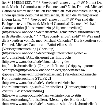
(tel:+41448331133). * * * *keyboard\_arrow\_right* ## Nimmt Dr.
med. Michael Canonica neue Patienten auf? Nein, Dr. med. Michael
Canonica nimmt keine neuen Patienten an. Wir empfehlen Ihnen, zu
einem späteren Zeitpunkt nachzusehen, da sich die Verfügbarkeit
ändern kann. * * * *keyboard\_arrow\_right* ## Was sind die
Fachgebiete von Dr. med. Michael Canonica? Dr. med. Michael
Canonica führt [Hausarztmedizin (Allgemeinmedizin)]
(https://www.onedoc.ch/de/hausarzt-allgemeinmedizin/bruttisellen)
in Brüttisellen durch. * * * *keyboard\_arrow\_right* ## Was sind
die Expertisen von Dr. med. Michael Canonica? Die Expertisen von
Dr. med. Michael Canonica in Brüttisellen sind:
[Vorsorgeuntersuchung | Check up]
(https://www.onedoc.ch/de/vorsorgeuntersuchung-check-
up/bruttisellen), [Aktualisierung des Impfbuchs]
(https://www.onedoc.ch/de/aktualisierung-des-
impfbuchs/bruttisellen), [Grippe | Influenza | Grippesymptome |
Schnupfen](https://www.onedoc.ch/de/grippe-influenza-
grippesymptome-schnupfen/bruttisellen), [Verkehrsmedizinische
Kontrolluntersuchung STUFE 2]
(https://www.onedoc.ch/de/verkehrsmedizinische-
kontrolluntersuchung-stufe-2/bruttisellen), [Harnwegsinfektion |
Zystitis | Blasenentzündung]
(https://www.onedoc.ch/de/harnwegsinfektion-zystitis-
blasenentzundung/bruttisellen), [Messung des Blutdrucks]
(https://www.onedoc.ch/de/messung-des-blutdrucks/bruttisellen),