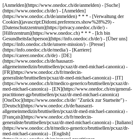
[Anmelden](https://www.onedoc.ch/de/anmelden) - [Suche]
(https://www.onedoc.ch/de/) - [Anmelden]
(https://www.onedoc.ch/de/anmelden) * * * - [Verwaltung der
Cookies](javascript:Didomi.preferences.show%28%29) -
[Datenschutzzentrum](https://privacy.onedoc.ch/de/) -
[Hilfezentrum](https://www.onedoc.ch) * * * - [Ich bin
Gesundheitsfachperson](https://info.onedoc.ch/de/) - [Über uns]
(https://info.onedoc.ch/de/unsere-mission/) - [Presse]
(https://info.onedoc.ch/de/media/) - [Karriere]
(https://career.onedoc.ch/de)
- [DE]
(https://www.onedoc.ch/de/hausarzt-
allgemeinmedizin/bruttisellen/pcxaz/dr-med-michael-canonica) -
[FR](https://www.onedoc.ch/fr/medecin-
generaliste/bruttisellen/pcxaz/dr-med-michael-canonica) - [IT]
(https://www.onedoc.ch/it/medico-generico/bruttisellen/pcxaz/dr-
med-michael-canonica) - [EN](https://www.onedoc.ch/en/general-
practitioner-gp/bruttisellen/pcxaz/dr-med-michael-canonica)
[OneDoc](https://www.onedoc.ch/de/ "Zurück zur Startseite") -
[Deutsch](https://www.onedoc.ch/de/hausarzt-
allgemeinmedizin/bruttisellen/pcxaz/dr-med-michael-canonica) -
[Français](https://www.onedoc.ch/fr/medecin-
generaliste/bruttisellen/pcxaz/dr-med-michael-canonica) - [Italiano]
(https://www.onedoc.ch/it/medico-generico/bruttisellen/pcxaz/dr-
med-michael-canonica) - [English]