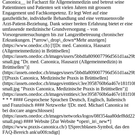
Canonica__ ist Facharzt für Allgemeinmedizin und betreut seine
Patientinnen und Patienten seit vielen Jahren mit grossem
Engagement und Fachkompetenz. Er legt Wert auf eine
ganzheitliche, individuelle Behandlung und eine vertrauensvolle
Arzt-Patient-Beziehung. Dank seiner breiten Erfahrung bietet er eine
umfassende medizinische Grundversorgung – von
Vorsorgeuntersuchungen bis zur Langzeitbetreuung chronischer
Erkrankungen. [*arrow\_drop\_down*Mehr anzeigen]
(https://www.onedoc.ch) [![Dr. med. Canonica, Hausarzt
(Allgemeinmedizin) in Brüttisellen]
(https://assets.onedoc.ch/images/users/5bbdfa809007796d561d1a
small.jpg "Dr. med. Canonica, Hausarzt (Allgemeinmedizin) in
Brüttisellen")]
(https://assets.onedoc.ch/images/users/5bbdfa809007796d561d1a
[![Praxis Canonica, Medizinische Praxis in Brüttisellen]
(https://assets.onedoc.ch/images/entities/c3ee3958760b6a467e18
small.jpg "Praxis Canonica, Medizinische Praxis in Brüttisellen")]
(https://assets.onedoc.ch/images/entities/c3ee3958760b6a467e181
* * * #### Gesprochene Sprachen Deutsch, Englisch, Italienisch
und Französisch #### Netzwerke ![Dr. med. Michael Canonica ist
bei doccare angeschlossen]
(https://assets.onedoc.ch/images/networks/logos/08f354aa80def8
small.png) #### Website [Zur Website *open\_in\_new*]
(https://www.praxis-canonica.ch/) ![Sprechblasen-Symbol, das den
FAQ-Bereich ank\u00fcndigt]