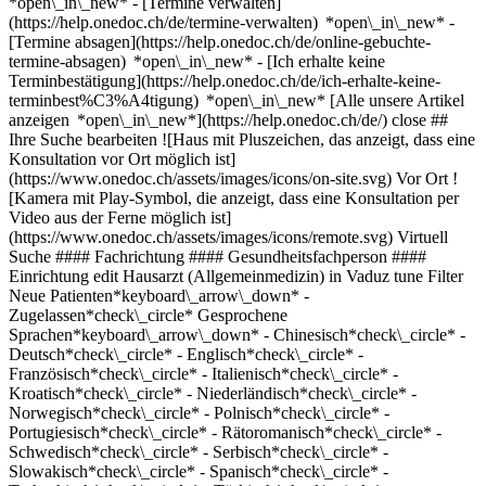
*open\_in\_new*
- [Termine verwalten](https://help.onedoc.ch/de/termine-verwalten) *open\_in\_new* - [Termine absagen](https://help.onedoc.ch/de/online-gebuchte-termine-absagen) *open\_in\_new* - [Ich erhalte keine Terminbestätigung](https://help.onedoc.ch/de/ich-erhalte-keine-terminbest%C3%A4tigung) *open\_in\_new* [Alle unsere Artikel anzeigen *open\_in\_new*](https://help.onedoc.ch/de/) close ## Ihre Suche bearbeiten ![Haus mit Pluszeichen, das anzeigt, dass eine Konsultation vor Ort möglich ist](https://www.onedoc.ch/assets/images/icons/on-site.svg) Vor Ort ![Kamera mit Play-Symbol, die anzeigt, dass eine Konsultation per Video aus der Ferne möglich ist](https://www.onedoc.ch/assets/images/icons/remote.svg) Virtuell Suche #### Fachrichtung #### Gesundheitsfachperson #### Einrichtung edit Hausarzt (Allgemeinmedizin) in Vaduz tune Filter Neue Patienten*keyboard\_arrow\_down* - Zugelassen*check\_circle* Gesprochene Sprachen*keyboard\_arrow\_down* - Chinesisch*check\_circle* - Deutsch*check\_circle* - Englisch*check\_circle* - Französisch*check\_circle* - Italienisch*check\_circle* - Kroatisch*check\_circle* - Niederländisch*check\_circle* - Norwegisch*check\_circle* - Polnisch*check\_circle* - Portugiesisch*check\_circle* - Rätoromanisch*check\_circle* - Schwedisch*check\_circle* - Serbisch*check\_circle* - Slowakisch*check\_circle* - Spanisch*check\_circle* - Tschechisch*check\_circle* - Türkisch*check\_circle* - Ukrainisch*check\_circle* Geschlecht*keyboard\_arrow\_down* - Weiblich*check\_circle* - Männlich*check\_circle* Netzwerk*keyboard\_arrow\_down* - Ärztenetzwerk Gesundes Rheintal*check\_circle* Verfügbarkeit*keyboard\_arrow\_down* - Heute*check\_circle* - In den nächsten 3 Tagen*check\_circle* - In den nächsten 7 Tagen*check\_circle* - In den nächsten 14 Tagen*check\_circle* # Hausarzt (Allgemeinmedizin) in Vaduz: Buchen Sie heute Ihren Termin online ## 1 Ergebnis in Vaduz [![Dr. Johannes Jehle, Kardiologe in Vaduz](https://assets.onedoc.ch/images/users/717e52914569ddcec9227177a89f571ae9f6c76ccca5a4188068d67a21b80141-small.png "Dr. Johannes Jehle, Kardiologe in Vaduz")](https://www.onedoc.ch/de/kardiologe/LI:vaduz/pb4z2/dr-johannes-jehle) ### [Dr. Johannes Jehle](https://www.onedoc.ch/de/kardiologe/LI:vaduz/pb4z2/dr-johannes-jehle) ![Abzeichen, das ein verifiziertes Profil kennzeichnet](https://www.onedoc.ch/assets/images/icons/checkmark.svg) [Kardiologe](https://www.onedoc.ch/de/kardiologe/LI:vaduz), Hausarzt (Allgemeinmedizin) [Kardiologie - Praxis Jehle](https://www.onedoc.ch/de/medizinische-praxis/LI:vaduz/e1dk/kardiologie-praxis-jehle) Heiligkreuz 46 9490 Vaduz Liechtenstein ![Patient mit Pluszeichen, der anzeigt, dass neue Patienten angenommen werden](https://www.onedoc.ch/assets/images/icons/new-patients.svg)Akzeptiert neue Patienten [Termin buchen](https://www.onedoc.ch/de/kardiologe/LI:vaduz/pb4z2/dr-johannes-jehle) Expertisen:[Arrhythmie](https://www.onedoc.ch/de/arrhythmie/LI:vaduz), [Ergometrie | Belastungstest | Leistungstest](https://www.onedoc.ch/de/ergometrie-belastungstest-leistungstest/LI:vaduz), [Herz-Kreislauf-Prävention | CardioCheck](https://www.onedoc.ch/de/herz-kreislauf-pravention-cardiocheck/LI:vaduz), [Echokardiografie | Herzultraschall](https://www.onedoc.ch/de/echokardiografie-herzultraschall/LI:vaduz)Mehr anzeigen *chevron\_left* Mo. 03 Aug. *chevron\_right* Mehr Termine anzeigen *error\_outline* Beim Laden der Verfügbarkeiten ist ein Fehler aufgetreten [Erneut versuchen](https://www.onedoc.ch) Expertisen:[Arrhythmie](https://www.onedoc.ch/de/arrhythmie/LI:vaduz), [Ergometrie | Belastungstest | Leistungstest](https://www.onedoc.ch/de/ergometrie-belastungstest-leistungstest/LI:vaduz), [Herz-Kreislauf-Prävention | CardioCheck](https://www.onedoc.ch/de/herz-kreislauf-pravention-cardiocheck/LI:vaduz), [Echokardiografie | Herzultraschall](https://www.onedoc.ch/de/echokardiografie-herzultraschall/LI:vaduz)Mehr anzeigen ## __Hausärzte (Allgemeinmedizin)__ in der Umgebung von __Vaduz__: Andere Gesundheitsfachpersonen können Online gebucht werden [![Dr. med. Silke Henzen, Hausärztin (Allgemeinmedizinerin) in Sevelen](https://assets.onedoc.ch/images/users/cb9a0044f96ca90ae7ff57aadb4272e6d4ade12cead32377c5ea3ca135866d0c-small.jpg "Dr. med. Silke Henzen, Hausärztin (Allgemeinmedizinerin) in Sevelen")](https://www.onedoc.ch/de/hausarztin-allgemeinmedizinerin/sevelen/pc02z/dr-med-silke-henzen) ### [Dr. med. Silke Henzen](https://www.onedoc.ch/de/hausarztin-allgemeinmedizinerin/sevelen/pc02z/dr-med-silke-henzen) ![Abzeichen, das ein verifiziertes Profil kennzeichnet](https://www.onedoc.ch/assets/images/icons/checkmark.svg) [Hausärztin (Allgemeinmedizinerin)](https://www.onedoc.ch/de/hausarzt-allgemeinmedizin/sevelen) [Landarztpraxis](https://www.onedoc.ch/de/gruppenpraxis/sevelen/ebeaz/landarztpraxis) Velturrietstrasse 5 9475 Sevelen ![Patient mit Pluszeichen, der anzeigt, dass neue Patienten angenommen werden](https://www.onedoc.ch/assets/images/icons/new-patients.svg)Akzeptiert neue Patienten [Termin buchen](https://www.onedoc.ch/de/hausarztin-allgemeinmedizinerin/sevelen/pc02z/dr-med-silke-henzen) Expertisen:[Konjunktivitis | Bindehautentzündung](https://www.onedoc.ch/de/konjunktivitis-bindehautentzundung/sevelen), [Allergische Rhinitis | Heuschnupfen](https://www.onedoc.ch/de/allergische-rhinitis-heuschnupfen/sevelen), [Pflege von Wunden | Wundbehandlung](https://www.onedoc.ch/de/pflege-von-wunden-wundbehandlung/sevelen), [Arterielle Hypertonie](https://www.onedoc.ch/de/arterielle-hypertonie/sevelen)Mehr anzeigen *chevron\_left* Mo. 03 Aug. *chevron\_right* Mehr Termine anzeigen *error\_outline* Beim Laden der Verfügbarkeiten ist ein Fehler aufgetreten [Erneut versuchen](https://www.onedoc.ch) Expertisen:[Konjunktivitis | Bindehautentzündung](https://www.onedoc.ch/de/konjunktivitis-bindehautentzundung/sevelen), [Allergische Rhinitis | Heuschnupfen](https://www.onedoc.ch/de/allergische-rhinitis-heuschnupfen/sevelen), [Pflege von Wunden | Wundbehandlung](https://www.onedoc.ch/de/pflege-von-wunden-wundbehandlung/sevelen), [Arterielle Hypertonie](https://www.onedoc.ch/de/arterielle-hypertonie/sevelen)Mehr anzeigen [![Dr. med. Lucie Staub, Hausärztin (Allgemeinmedizinerin) in Sevelen](https://assets.onedoc.ch/images/users/e2bb315f553a1d2ba01d0ac6047c433077922e313253552ff61ee7b9cfdd37c7-small.jpg "Dr. med. Lucie Staub, Hausärztin (Allgemeinmedizinerin) in Sevelen")](https://www.onedoc.ch/de/hausarztin-allgemeinmedizinerin/sevelen/pc021/dr-med-lucie-staub) ### [Dr. med. Lucie Staub](https://www.onedoc.ch/de/hausarztin-allgemeinmedizinerin/sevelen/pc021/dr-med-lucie-staub) ![Abzeichen, das ein verifiziertes Profil kennzeichnet](https://www.onedoc.ch/assets/images/icons/checkmark.svg) [Hausärztin (Allgemeinmedizinerin)](https://www.onedoc.ch/de/hausarzt-allgemeinmedizin/sevelen) [Landarztpraxis](https://www.onedoc.ch/de/gruppenpraxis/sevelen/ebeaz/landarztpraxis) Velturrietstrasse 5 9475 Sevelen ![Patient mit Pluszeichen, der anzeigt, dass neue Patienten angenommen werden](https://www.onedoc.ch/assets/images/icons/new-patients.svg)Akzeptiert neue Patienten [Termin buchen](https://www.onedoc.ch/de/hausarztin-allgemeinmedizinerin/sevelen/pc021/dr-med-lucie-staub) Expertisen:[Konjunktivitis | Bindehautentzündung](https://www.onedoc.ch/de/konjunktivitis-bindehautentzundung/sevelen), [Schlafapnoe](https://www.onedoc.ch/de/schlafapnoe/sevelen), [Reiseberatung](https://www.onedoc.ch/de/reiseberatung/sevelen), [Präoperative Untersuchung](https://www.onedoc.ch/de/praoperative-untersuchung/sevelen), [Muttermalkontrolle](https://www.onedoc.ch/de/muttermalkontrolle/sevelen), [Impfberatung](https://www.onedoc.ch/de/impfberatung/sevelen)Mehr anzeigen *chevron\_left* Mo. 03 Aug. *chevron\_right* Mehr Termine anzeigen *error\_outline* Beim Laden der Verfügbarkeiten ist ein Fehler aufgetreten [Erneut versuchen](https://www.onedoc.ch) Expertisen:[Konjunktivitis | Bindehautentzündung](https://www.onedoc.ch/de/konjunktivitis-bindehautentzundung/sevelen), [Schlafapnoe](https://www.onedoc.ch/de/schlafapnoe/sevelen), [Reiseberatung](https://www.onedoc.ch/de/reiseberatung/sevelen), [Präoperative Untersuchung](https://www.onedoc.ch/de/praoperative-untersuchung/sevelen), [Muttermalkontrolle](https://www.onedoc.ch/de/muttermalkontrolle/sevelen), [Impfberatung](https://www.onedoc.ch/de/impfberatung/sevelen)Mehr anzeigen [![Dr. med. Simone Gimpl, Hausärztin (Allgemeinmedizinerin) in Sargans](https://assets.onedoc.ch/images/users/944bfb46502614e6ca0dfcacf3a471f95eddfb9b5f9a6cf3494830f9d1e9ef0b-small.jpg "Dr. med. Simone Gimpl, Hausärztin (Allgemeinmedizinerin) in Sargans")](https://www.onedoc.ch/de/hausarztin-allgemeinmedizinerin/sargans/pcw8h/dr-med-simone-gimpl) ### [Dr. med. Simone Gimpl](https://www.onedoc.ch/de/hausarztin-allgemeinmedizinerin/sargans/pcw8h/dr-med-simone-gimpl) ![Abzeichen, das ein verifiziertes Profil kennzeichnet](https://www.onedoc.ch/assets/images/icons/checkmark.svg) [Hausärztin (Allgemeinmedizinerin)](https://www.onedoc.ch/de/hausarzt-allgemeinmedizin/sargans) [PizolCare-Praxis Sargans](https://www.onedoc.ch/de/medizinische-praxis/sargans/ebcya/pizolcare-praxis-sargans) Bahnhofpark 2A 7320 Sargans ![Patient mit Pluszeichen, der anzeigt, dass neue Patienten angenommen werden](https://www.onedoc.ch/assets/images/icons/new-patients.svg)Akzeptiert neue Patienten [Termin buchen](https://www.onedoc.ch/de/hausarztin-allgemeinmedizinerin/sargans/pcw8h/dr-med-simone-gimpl) Expertisen:[Vorsorgeuntersuchung | Check up](https://www.onedoc.ch/de/vorsorgeuntersuchung-check-up/sargans), [Grippe | Influenza | Grippesymptome | Schnupfen](https://www.onedoc.ch/de/grippe-influenza-grippesymptome-schnupfen/sargans), [Grippeimpfung](https://www.onedoc.ch/de/grippeimpfung/sargans), [Verkehrsmedizinische Kontrolluntersuchung STUFE 1](https://www.onedoc.ch/de/verkehrsmedizinische-kontrolluntersuchung-stufe-1/sargans)Mehr anzeige