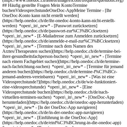
(https://www.onedoc.ch/assets/images/icons/frequent-questions.svg)
## Häufig gestellte Fragen Mein KontoTermine
buchenVideosprechstundeOneDoc-AppMeine Termine - [Ihr
OneDoc-Konto kann nicht erstellt werden]
(https://help.onedoc.ch/de/ihr-onedoc-konto-kann-nicht-erstellt-
werden) *open\_in\_new* - [Passwort zurücksetzen]
(https://help.onedoc.ch/de/passwort-zur%C3%BCcksetzen)
*open\_in\_new* - [E-Mailadresse zum Anmelden zurücksetzen]
(https://help.onedoc.ch/de/anmelde-e-mail-zur%C3%BCcksetzen)
*open\_in\_new*
- [Termine nach dem Namen des
Arztes/Therapeuten suchen](https://help.onedoc.ch/de/termine-bei-
ihrer-gesundheitsfachperson-buchen) *open\_in\_new* - [Termine
nach einem Fachgebiet suchen](https://help.onedoc.ch/de/termine-
nach-fachrichtung-suchen) *open\_in\_new* - [Termine für jemand
anderen buchen](https://help.onedoc.ch/de/termine-f%C3%BCr-
jemand-anderen-vereinbaren) *open\_in\_new*
- [Was ist eine
Videosprechstunde?](https://help.onedoc.ch/de/wie-funktioniert-
eine-videosprechstunde) *open\_in\_new* - [Eine
Videosprechstunde buchen](https://help.onedoc.ch/de/nach-
virtuellen-terminen-suchen) *open\_in\_new*
- [OneDoc-App
herunterladen](https://help.onedoc.ch/de/onedoc-app-herunterladen)
*open\_in\_new* - [In der OneDoc-App navigieren]
(https://help.onedoc.ch/de/in-der-onedoc-app-navigieren)
*open\_in\_new* - [Einführung in die OneDoc-App]
(https://help.onedoc.ch/de/einf%C3%BChrung-in-die-onedoc-app)