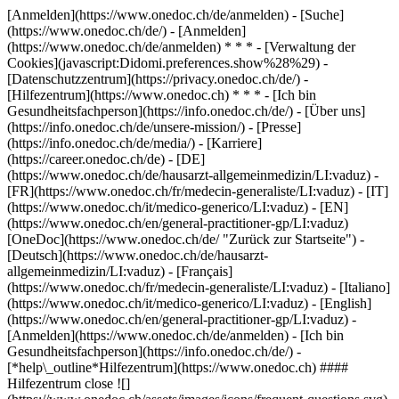
[Anmelden](https://www.onedoc.ch/de/anmelden) - [Suche]
(https://www.onedoc.ch/de/) - [Anmelden]
(https://www.onedoc.ch/de/anmelden) * * * - [Verwaltung der
Cookies](javascript:Didomi.preferences.show%28%29) -
[Datenschutzzentrum](https://privacy.onedoc.ch/de/) -
[Hilfezentrum](https://www.onedoc.ch) * * * - [Ich bin
Gesundheitsfachperson](https://info.onedoc.ch/de/) - [Über uns]
(https://info.onedoc.ch/de/unsere-mission/) - [Presse]
(https://info.onedoc.ch/de/media/) - [Karriere]
(https://career.onedoc.ch/de)
- [DE]
(https://www.onedoc.ch/de/hausarzt-allgemeinmedizin/LI:vaduz) -
[FR](https://www.onedoc.ch/fr/medecin-generaliste/LI:vaduz) - [IT]
(https://www.onedoc.ch/it/medico-generico/LI:vaduz) - [EN]
(https://www.onedoc.ch/en/general-practitioner-gp/LI:vaduz)
[OneDoc](https://www.onedoc.ch/de/ "Zurück zur Startseite") -
[Deutsch](https://www.onedoc.ch/de/hausarzt-
allgemeinmedizin/LI:vaduz) - [Français]
(https://www.onedoc.ch/fr/medecin-generaliste/LI:vaduz) - [Italiano]
(https://www.onedoc.ch/it/medico-generico/LI:vaduz) - [English]
(https://www.onedoc.ch/en/general-practitioner-gp/LI:vaduz)
-
[Anmelden](https://www.onedoc.ch/de/anmelden) - [Ich bin
Gesundheitsfachperson](https://info.onedoc.ch/de/)
-
[*help\_outline*Hilfezentrum](https://www.onedoc.ch) ####
Hilfezentrum close ![]