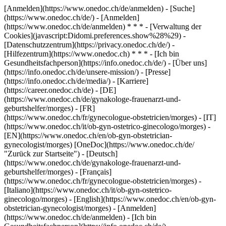
[Anmelden](https://www.onedoc.ch/de/anmelden) - [Suche]
(https://www.onedoc.ch/de/) - [Anmelden]
(https://www.onedoc.ch/de/anmelden) * * * - [Verwaltung der
Cookies](javascript:Didomi.preferences.show%28%29) -
[Datenschutzzentrum](https://privacy.onedoc.ch/de/) -
[Hilfezentrum](https://www.onedoc.ch) * * * - [Ich bin
Gesundheitsfachperson](https://info.onedoc.ch/de/) - [Über uns]
(https://info.onedoc.ch/de/unsere-mission/) - [Presse]
(https://info.onedoc.ch/de/media/) - [Karriere]
(https://career.onedoc.ch/de)
- [DE]
(https://www.onedoc.ch/de/gynakologe-frauenarzt-und-
geburtshelfer/morges) - [FR]
(https://www.onedoc.ch/fr/gynecologue-obstetricien/morges) - [IT]
(https://www.onedoc.ch/it/ob-gyn-ostetrico-ginecologo/morges) -
[EN](https://www.onedoc.ch/en/ob-gyn-obstetrician-
gynecologist/morges) [OneDoc](https://www.onedoc.ch/de/
"Zurück zur Startseite") - [Deutsch]
(https://www.onedoc.ch/de/gynakologe-frauenarzt-und-
geburtshelfer/morges) - [Français]
(https://www.onedoc.ch/fr/gynecologue-obstetricien/morges) -
[Italiano](https://www.onedoc.ch/it/ob-gyn-ostetrico-
ginecologo/morges) - [English](https://www.onedoc.ch/en/ob-gyn-
obstetrician-gynecologist/morges)
- [Anmelden]
(https://www.onedoc.ch/de/anmelden) - [Ich bin