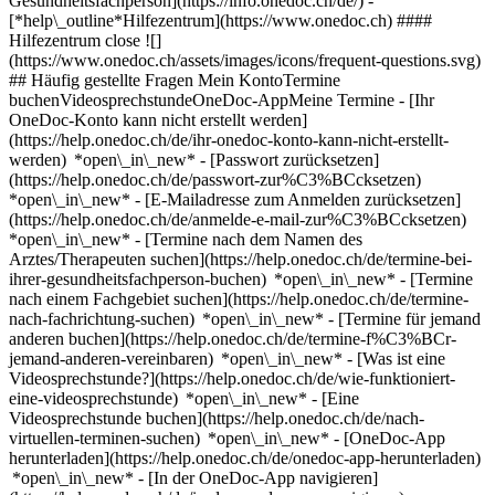
Gesundheitsfachperson](https://info.onedoc.ch/de/)
-
[*help\_outline*Hilfezentrum](https://www.onedoc.ch) ####
Hilfezentrum close ![]
(https://www.onedoc.ch/assets/images/icons/frequent-questions.svg)
## Häufig gestellte Fragen Mein KontoTermine
buchenVideosprechstundeOneDoc-AppMeine Termine - [Ihr
OneDoc-Konto kann nicht erstellt werden]
(https://help.onedoc.ch/de/ihr-onedoc-konto-kann-nicht-erstellt-
werden) *open\_in\_new* - [Passwort zurücksetzen]
(https://help.onedoc.ch/de/passwort-zur%C3%BCcksetzen)
*open\_in\_new* - [E-Mailadresse zum Anmelden zurücksetzen]
(https://help.onedoc.ch/de/anmelde-e-mail-zur%C3%BCcksetzen)
*open\_in\_new*
- [Termine nach dem Namen des
Arztes/Therapeuten suchen](https://help.onedoc.ch/de/termine-bei-
ihrer-gesundheitsfachperson-buchen) *open\_in\_new* - [Termine
nach einem Fachgebiet suchen](https://help.onedoc.ch/de/termine-
nach-fachrichtung-suchen) *open\_in\_new* - [Termine für jemand
anderen buchen](https://help.onedoc.ch/de/termine-f%C3%BCr-
jemand-anderen-vereinbaren) *open\_in\_new*
- [Was ist eine
Videosprechstunde?](https://help.onedoc.ch/de/wie-funktioniert-
eine-videosprechstunde) *open\_in\_new* - [Eine
Videosprechstunde buchen](https://help.onedoc.ch/de/nach-
virtuellen-terminen-suchen) *open\_in\_new*
- [OneDoc-App
herunterladen](https://help.onedoc.ch/de/onedoc-app-herunterladen)
*open\_in\_new* - [In der OneDoc-App navigieren]