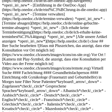
(https://help.onedoc.ch/de/in-der-onedoc-app-navigieren)
*open\_in\_new* - [Einführung in die OneDoc-App]
(https://help.onedoc.ch/de/einf%C3%BChrung-in-die-onedoc-app)
*open\_in\_new*
- [Termine verwalten](https://help.onedoc.ch/de/termine-verwalten) *open\_in\_new* - [Termine absagen](https://help.onedoc.ch/de/online-gebuchte-termine-absagen) *open\_in\_new* - [Ich erhalte keine Terminbestätigung](https://help.onedoc.ch/de/ich-erhalte-keine-terminbest%C3%A4tigung) *open\_in\_new* [Alle unsere Artikel anzeigen *open\_in\_new*](https://help.onedoc.ch/de/) close ## Ihre Suche bearbeiten ![Haus mit Pluszeichen, das anzeigt, dass eine Konsultation vor Ort möglich ist](https://www.onedoc.ch/assets/images/icons/on-site.svg) Vor Ort ![Kamera mit Play-Symbol, die anzeigt, dass eine Konsultation per Video aus der Ferne möglich ist](https://www.onedoc.ch/assets/images/icons/remote.svg) Virtuell Suche #### Fachrichtung #### Gesundheitsfachperson #### Einrichtung edit Gynäkologe (Frauenarzt und Geburtshelfer) in Morges tune Filter Neue Patienten*keyboard\_arrow\_down* - Zugelassen*check\_circle* Gesprochene Sprachen*keyboard\_arrow\_down* - Albanisch*check\_circle* - Arabisch*check\_circle* - Deutsch*check\_circle* - Englisch*check\_circle* - Französisch*check\_circle* - Griechisch*check\_circle* - Italienisch*check\_circle* - Kroatisch*check\_circle* - Mazedonisch*check\_circle* - Persisch*check\_circle* - Polnisch*check\_circle* - Rumänisch*check\_circle* - Serbisch*check\_circle* - Slowakisch*check\_circle* - Spanisch*check\_circle* - Tschechisch*check\_circle* - Vietnamesisch*check\_circle* Geschlecht*keyboard\_arrow\_down* - Weiblich*check\_circle* - Männlich*check\_circle* Netzwerk*keyboard\_arrow\_down* - Réseau Bleu*check\_circle* - Hirslanden*check\_circle* - Ensemble hospitalier de la Côte - EHC*check\_circle* - Medbase*check\_circle* Verfügbarkeit*keyboard\_arrow\_down* - Heute*check\_circle* - In den nächsten 3 Tagen*check\_circle* - In den nächsten 7 Tagen*check\_circle* - In den nächsten 14 Tagen*check\_circle* # Gynäkologie (Frauenarzt) in Morges: Buchen Sie heute Ihren Termin online ## 10 Ergebnisse in Morges [![Dr. Damien Grohar, Gynäkologe (Frauenarzt und Geburtshelfer) in Morges](https://assets.onedoc.ch/images/users/5e69cecef37bf94d9ec280804d07770a17bf99c7f4c6b360d16d4dc76e91f16d-small.jpg "Dr. Damien Grohar, Gynäkologe (Frauenarzt und Geburtshelfer) in Morges")](https://www.onedoc.ch/de/gynakologe-frauenarzt-und-geburtshelfer/morges/pcunh/dr-damien-grohar) ### [Dr. Damien Grohar](https://www.onedoc.ch/de/gynakologe-frauenarzt-und-geburtshelfer/morges/pcunh/dr-damien-grohar) ![Abzeichen, das ein verifiziertes Profil kennzeichnet](https://www.onedoc.ch/assets/images/icons/checkmark.svg) Gynäkologe (Frauenarzt und Geburtshelfer) [Hôpital de Morges](https://www.onedoc.ch/de/spital/morges/e9xi/hopital-de-morges) Chemin du Crêt 2 1110 Morges ![Dr. Damien Grohar ist bei Réseau Bleu angeschlossen](https://assets.onedoc.ch/images/networks/logos/958e41186bbb0331ac7ca183fa1a6965f3a1620d91b1c12c3f810055404b6288-small.png)![Dr. Damien Grohar ist bei Ensemble hospitalier de la Côte - EHC angeschlossen](https://assets.onedoc.ch/images/networks/logos/483a2569649ba245b4978698bfbe894b61b172d08ec48946ccf63f419c185810-small.png) ![Patient mit Pluszeichen, der anzeigt, dass neue Patienten angenommen werden](https://www.onedoc.ch/assets/images/icons/new-patients.svg)Akzeptiert neue Patienten [Termin buchen](https://www.onedoc.ch/de/gynakologe-frauenarzt-und-geburtshelfer/morges/pcunh/dr-damien-grohar) Expertisen:[Verhütung](https://www.onedoc.ch/de/verhutung/morges)Mehr anzeigen *chevron\_left* Di. 04 Aug. *chevron\_right* Mehr Termine anzeigen *error\_outline* Beim Laden der Verfügbarkeiten ist ein Fehler aufgetreten [Erneut versuchen](https://www.onedoc.ch) Expertisen:[Verhütung](https://www.onedoc.ch/de/verhutung/morges)Mehr anzeigen [![Dr. Sabrina Hornung, Gynäkologin (Frauenärztin und Geburtshelferin) in Morges](https://assets.onedoc.ch/images/users/b62ca097bc3b50dd86ea4ef9adfbc7f768ec51baf54f6b0d75a24d13931b703f-small.jpg "Dr. Sabrina Hornung, Gynäkologin (Frauenärztin und Geburtshelferin) in Morges")](https://www.onedoc.ch/de/gynakologin-frauenarztin-und-geburtshelferin/morges/pcu9f/dr-sabrina-hornung) ### [Dr. Sabrina Hornung](https://www.onedoc.ch/de/gynakologin-frauenarztin-und-geburtshelferin/morges/pcu9f/dr-sabrina-hornung) ![Abzeichen, das ein verifiziertes Profil kennzeichnet](https://www.onedoc.ch/assets/images/icons/checkmark.svg) Gynäkologin (Frauenärztin und Geburtshelferin) [Cabinet médical Sanamé](https://www.onedoc.ch/de/medizinische-praxis/morges/etne/cabinet-medical-saname) Rue Saint-Louis 2 1110 Morges ![Patient mit Pluszeichen, der anzeigt, dass neue Patienten angenommen werden](https://www.onedoc.ch/assets/images/icons/new-patients.svg)Akzeptiert neue Patienten [Termin buchen](https://www.onedoc.ch/de/gynakologin-frauenarztin-und-geburtshelferin/morges/pcu9f/dr-sabrina-hornung) Expertisen:[Schwangerschaftsvorsorge | Schwangerschaftsuntersuchung](https://www.onedoc.ch/de/schwangerschaftsvorsorge-schwangerschaftsuntersuchung/morges), [Spirale | Spiraleinlage | Intrauterinpessar (IUP)](https://www.onedoc.ch/de/spirale-spiraleinlage-intrauterinpessar-iup/morges), [Sexuell übertragbare Krankheiten | Sexuell übertragbare Infektionen (STD/STI)](https://www.onedoc.ch/de/sexuell-ubertragbare-krankheiten-sexuell-ubertragbare-infektionen-std-sti/morges)Mehr anzeigen *chevron\_left* Di. 04 Aug. *chevron\_right* Mehr Termine anzeigen *error\_outline* Beim Laden der Verfügbarkeiten ist ein Fehler aufgetreten [Erneut versuchen](https://www.onedoc.ch) Expertisen:[Schwangerschaftsvorsorge | Schwangerschaftsuntersuchung](https://www.onedoc.ch/de/schwangerschaftsvorsorge-schwangerschaftsuntersuchung/morges), [Spirale | Spiraleinlage | Intrauterinpessar (IUP)](https://www.onedoc.ch/de/spirale-spiraleinlage-intrauterinpessar-iup/morges), [Sexuell übertragbare Krankheiten | Sexuell übertragbare Infektionen (STD/STI)](https://www.onedoc.ch/de/sexuell-ubertragbare-krankheiten-sexuell-ubertragbare-infektionen-std-sti/morges)Mehr anzeigen [![Dr. Julien Ouvrans, Gynäkologe (Frauenarzt und Geburtshelfer) in Morges](https://assets.onedoc.ch/images/users/b0b51888683effc4e28bc23fce2880d1b984ade20c52d924853a7ad38a68e357-small.jpg "Dr. Julien Ouvrans, Gynäkologe (Frauenarzt und Geburtshelfer) in Morges")](https://www.onedoc.ch/de/gynakologe-frauenarzt-und-geburtshelfer/morges/pcmu8/dr-julien-ouvrans) ### [Dr. Julien Ouvrans](https://www.onedoc.ch/de/gynakologe-frauenarzt-und-geburtshelfer/morges/pcmu8/dr-julien-ouvrans) ![Abzeichen, das ein verifiziertes Profil kennzeichnet](https://www.onedoc.ch/assets/images/icons/checkmark.svg) Gynäkologe (Frauenarzt und Geburtshelfer) [Cabinet médical Sanamé](https://www.onedoc.ch/de/medizinische-praxis/morges/etne/cabinet-medical-saname) Rue Saint-Louis 2 1110 Morges ![Patient mit Pluszeichen, der anzeigt, dass neue Patienten angenommen werden](https://www.onedoc.ch/assets/images/icons/new-patients.svg)Akzeptiert neue Patienten [Termin buchen](https://www.onedoc.ch/de/gynakologe-frauenarzt-und-geburtshelfer/morges/pcmu8/dr-julien-ouvrans) Expertisen:[Gynäkologischer Notfall | Notfall Frauenarzt](https://www.onedoc.ch/de/gynakologischer-notfall-notfall-frauenarzt/morges), [Schwangerschaftsvorsorge | Schwangerschaftsuntersuchung](https://www.onedoc.ch/de/schwangerschaftsvorsorge-schwangerschaftsuntersuchung/morges)Mehr anzeigen *chevron\_left* Di. 04 Aug. *chevron\_right* Mehr Termine anzeigen *error\_outline* Beim Laden der Verfügbarkeiten ist ein Fehler aufgetreten [Erneut versuchen](https://www.onedoc.ch) Expertisen:[Gynäkologischer Notfall | Notfall Frauenarzt](https://www.onedoc.ch/de/gynakologischer-notfall-notfall-frauenarzt/morges), [Schwangerschaftsvorsorge | Schwangerschaftsuntersuchung](https://www.onedoc.ch/de/schwangerschaftsvorsorge-schwangerschaftsuntersuchung/morges)Mehr anzeigen [![Dr. Andrei Cepleanu, Gynäkologe (Frauenarzt und Geburtshelfer) in Morges](https://assets.onedoc.ch/images/users/8679e17e7bccfea688e7e722581b7f7b56ebb8ce090be7c9a3f5ee51bd49daf5-small.png "Dr. Andrei Cepleanu, Gynäkologe (Frauenarzt und Geburtshelfer) in Morges")](https://www.onedoc.ch/de/gynakologe-frauenarzt-und-geburtshelfer/morges/pcv24/dr-andrei-cepleanu) ### [Dr. Andrei Cepleanu](https://www.onedoc.ch/de/gynakologe-frauenarzt-und-geburtshelfer/morges/pcv24/dr-andrei-cepleanu) Gynäkologe (Frauenarzt und Geburtshelfer) [CMM - Centre Médical de Morges](https://www.onedoc.ch/de/medizinisches-zentrum/morges/ebcgo/cmm-centre-medical-de-morges) Rue de la Gare 15 1110 Morges ![Patient mit Pluszeichen, der anzeigt, dass neue Patienten angenommen werden](https://www.onedoc.ch/assets/images/icons/new-patients.svg)Akzeptiert neue Patienten [Termin buchen](https://www.onedoc.ch/de/gynakologe-frauenarzt-und-geburtshelfer/morges/pcv24/dr-andrei-cepleanu) Expertisen:[Schwangerschaftsvorsorge | Schwangerschaftsuntersuchung](https://www.onedoc.ch/de/schwangerschaftsvorsorge-schwangerschaftsuntersuchung/morges), [Unfruchtbarkeit](https://www.onedoc.ch/de/unfruchtbarkeit/morges), [Intrauterine Insemination (IUI) | Samenübertragung](https://www.onedoc.ch/de/intrauterine-insemination-iui-samenubertragung/morges), [Die Pille danach](https://www.onedoc.ch/de/die-pille-danach/morges), [Spirale | Spiraleinlage | Intrauterinpessar (IUP)](https://www.onedoc.ch/de/spirale-spiraleinlage-intrauterinpessar-iup/morges), [Freiwilliger Schwangerschaftsabbruch | Abtreibung | Abort](https://www.onedoc.ch/de/freiwilliger-schwangerschaftsabbruch-abtreibung-abort/morges), [Wechseljahre | Menopause](https://www.onedoc.ch/de/wechseljahre-menopause/morges)Mehr anzeigen Expertisen:[Schwangerschaftsvorsorge | Schwangerschaftsuntersuchung](https://www.onedoc.ch/de/schwangerschaftsvorsorge-schwangerschaftsuntersuchung/morges), [Unfruchtbarkeit](https://www.onedoc.ch/de/unfruchtbarkeit/morges), [Intrauterine Insemination (IUI) | Samenübertragung](https://www.onedoc.ch/de/intrauterine-insemination-iui-samenubertragung/m