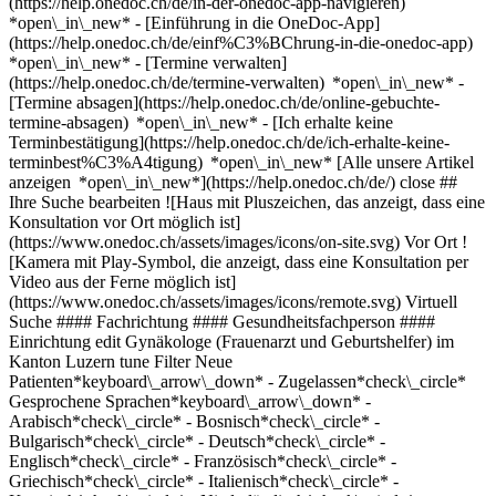
(https://help.onedoc.ch/de/in-der-onedoc-app-navigieren)
*open\_in\_new* - [Einführung in die OneDoc-App]
(https://help.onedoc.ch/de/einf%C3%BChrung-in-die-onedoc-app)
*open\_in\_new*
- [Termine verwalten](https://help.onedoc.ch/de/termine-verwalten) *open\_in\_new* - [Termine absagen](https://help.onedoc.ch/de/online-gebuchte-termine-absagen) *open\_in\_new* - [Ich erhalte keine Terminbestätigung](https://help.onedoc.ch/de/ich-erhalte-keine-terminbest%C3%A4tigung) *open\_in\_new* [Alle unsere Artikel anzeigen *open\_in\_new*](https://help.onedoc.ch/de/) close ## Ihre Suche bearbeiten ![Haus mit Pluszeichen, das anzeigt, dass eine Konsultation vor Ort möglich ist](https://www.onedoc.ch/assets/images/icons/on-site.svg) Vor Ort ![Kamera mit Play-Symbol, die anzeigt, dass eine Konsultation per Video aus der Ferne möglich ist](https://www.onedoc.ch/assets/images/icons/remote.svg) Virtuell Suche #### Fachrichtung #### Gesundheitsfachperson #### Einrichtung edit Gynäkologe (Frauenarzt und Geburtshelfer) im Kanton Luzern tune Filter Neue Patienten*keyboard\_arrow\_down* - Zugelassen*check\_circle* Gesprochene Sprachen*keyboard\_arrow\_down* - Arabisch*check\_circle* - Bosnisch*check\_circle* - Bulgarisch*check\_circle* - Deutsch*check\_circle* - Englisch*check\_circle* - Französisch*check\_circle* - Griechisch*check\_circle* - Italienisch*check\_circle* - Kroatisch*check\_circle* - Niederländisch*check\_circle* - Norwegisch*check\_circle* - Persisch*check\_circle* - Polnisch*check\_circle* - Portugiesisch*check\_circle* - Rumänisch*check\_circle* - Russisch*check\_circle* - Serbisch*check\_circle* - Slowakisch*check\_circle* - Slowenisch*check\_circle* - Spanisch*check\_circle* - Tschechisch*check\_circle* - Ungarisch*check\_circle* - Vietnamesisch*check\_circle* Geschlecht*keyboard\_arrow\_down* - Weiblich*check\_circle* - Männlich*check\_circle* Netzwerk*keyboard\_arrow\_down* - Hirslanden*check\_circle* - mediX*check\_circle* Verfügbarkeit*keyboard\_arrow\_down* - Heute*check\_circle* - In den nächsten 3 Tagen*check\_circle* - In den nächsten 7 Tagen*check\_circle* - In den nächsten 14 Tagen*check\_circle* # Gynäkologie (Frauenarzt) im Kanton Luzern: Buchen Sie heute Ihren Termin online [![Dr. med. Roxana Buf, Gynäkologin (Frauenärztin und Geburtshelferin) in Emmen](https://assets.onedoc.ch/images/users/4fae1ab60af248cf204291c907dbcbe0a5b6e015edba603140e1cd6cfa34fffa-small.jpg "Dr. med. Roxana Buf, Gynäkologin (Frauenärztin und Geburtshelferin) in Emmen")](https://www.onedoc.ch/de/gynakologin-frauenarztin-und-geburtshelferin/emmen/pc0z3/dr-med-roxana-buf) ### [Dr. med. Roxana Buf](https://www.onedoc.ch/de/gynakologin-frauenarztin-und-geburtshelferin/emmen/pc0z3/dr-med-roxana-buf) ![Abzeichen, das ein verifiziertes Profil kennzeichnet](https://www.onedoc.ch/assets/images/icons/checkmark.svg) [Gynäkologin (Frauenärztin und Geburtshelferin)](https://www.onedoc.ch/de/gynakologe-frauenarzt-und-geburtshelfer/emmen) [Frauenpraxis Dr. med. Roxana Buf](https://www.onedoc.ch/de/medizinische-praxis/emmen/ebd9u/frauenpraxis-dr-med-roxana-buf) Gerliswilstrasse 30 6020 Emmen ![Patient mit Pluszeichen, der anzeigt, dass neue Patienten angenommen werden](https://www.onedoc.ch/assets/images/icons/new-patients.svg)Akzeptiert neue Patienten [Termin buchen](https://www.onedoc.ch/de/gynakologin-frauenarztin-und-geburtshelferin/emmen/pc0z3/dr-med-roxana-buf) Expertisen:[Harnwegsinfektion | Zystitis | Blasenentzündung](https://www.onedoc.ch/de/harnwegsinfektion-zystitis-blasenentzundung/emmen), [Vaginalpilz](https://www.onedoc.ch/de/vaginalpilz/emmen), [Sexuell übertragbare Krankheiten | Sexuell übertragbare Infektionen (STD/STI)](https://www.onedoc.ch/de/sexuell-ubertragbare-krankheiten-sexuell-ubertragbare-infektionen-std-sti/emmen), [Stillen](https://www.onedoc.ch/de/stillen/emmen), [Hormonanalyse](https://www.onedoc.ch/de/hormonanalyse/emmen), [Vorsorgeuntersuchung | Check up](https://www.onedoc.ch/de/vorsorgeuntersuchung-check-up/emmen), [Blutentnahme für Check up | Blutanalyse für Check up](https://www.onedoc.ch/de/blutentnahme-fur-check-up-blutanalyse-fur-check-up/emmen), [Verhütung](https://www.onedoc.ch/de/verhutung/emmen), [Vorsorgeuntersuchung Brustkrebs](https://www.onedoc.ch/de/vorsorgeuntersuchung-brustkrebs/emmen), [Vorsorgeuntersuchung Humane Papillomaviren (HPV) | PAP Abstrich](https://www.onedoc.ch/de/vorsorgeuntersuchung-humane-papillomaviren-hpv-pap-abstrich/emmen)Mehr anzeigen *chevron\_left* Mi. 05 Aug. *chevron\_right* Mehr Termine anzeigen *error\_outline* Beim Laden der Verfügbarkeiten ist ein Fehler aufgetreten [Erneut versuchen](https://www.onedoc.ch) Expertisen:[Harnwegsinfektion | Zystitis | Blasenentzündung](https://www.onedoc.ch/de/harnwegsinfektion-zystitis-blasenentzundung/emmen), [Vaginalpilz](https://www.onedoc.ch/de/vaginalpilz/emmen), [Sexuell übertragbare Krankheiten | Sexuell übertragbare Infektionen (STD/STI)](https://www.onedoc.ch/de/sexuell-ubertragbare-krankheiten-sexuell-ubertragbare-infektionen-std-sti/emmen), [Stillen](https://www.onedoc.ch/de/stillen/emmen), [Hormonanalyse](https://www.onedoc.ch/de/hormonanalyse/emmen), [Vorsorgeuntersuchung | Check up](https://www.onedoc.ch/de/vorsorgeuntersuchung-check-up/emmen), [Blutentnahme für Check up | Blutanalyse für Check up](https://www.onedoc.ch/de/blutentnahme-fur-check-up-blutanalyse-fur-check-up/emmen), [Verhütung](https://www.onedoc.ch/de/verhutung/emmen), [Vorsorgeuntersuchung Brustkrebs](https://www.onedoc.ch/de/vorsorgeuntersuchung-brustkrebs/emmen), [Vorsorgeuntersuchung Humane Papillomaviren (HPV) | PAP Abstrich](https://www.onedoc.ch/de/vorsorgeuntersuchung-humane-papillomaviren-hpv-pap-abstrich/emmen)Mehr anzeigen [![Dr. med. Theresa Scheld, Gynäkologin (Frauenärztin und Geburtshelferin) in Luzern](https://assets.onedoc.ch/images/users/72f198eb24e2353a7c18a6609d7eac7632fa556851a5a83d03c46c8cba8da5f7-small.jpg "Dr. med. Theresa Scheld, Gynäkologin (Frauenärztin und Geburtshelferin) in Luzern")](https://www.onedoc.ch/de/gynakologin-frauenarztin-und-geburtshelferin/luzern/pc0rm/dr-med-theresa-scheld) ### [Dr. med. Theresa Scheld](https://www.onedoc.ch/de/gynakologin-frauenarztin-und-geburtshelferin/luzern/pc0rm/dr-med-theresa-scheld) ![Abzeichen, das ein verifiziertes Profil kennzeichnet](https://www.onedoc.ch/assets/images/icons/checkmark.svg) [Gynäkologin (Frauenärztin und Geburtshelferin)](https://www.onedoc.ch/de/gynakologe-frauenarzt-und-geburtshelfer/luzern) [Medicum Wesemlin AG](https://www.onedoc.ch/de/medizinische-praxis/luzern/etxo/medicum-wesemlin-ag) Landschaustrasse 2 6006 Luzern ![Patient mit Pluszeichen, der anzeigt, dass neue Patienten angenommen werden](https://www.onedoc.ch/assets/images/icons/new-patients.svg)Akzeptiert neue Patienten [Termin buchen](https://www.onedoc.ch/de/gynakologin-frauenarztin-und-geburtshelferin/luzern/pc0rm/dr-med-theresa-scheld) Expertisen:[Vorsorgeuntersuchung | Check up](https://www.onedoc.ch/de/vorsorgeuntersuchung-check-up/luzern), [Wechseljahre | Menopause](https://www.onedoc.ch/de/wechseljahre-menopause/luzern), [Hormonanalyse](https://www.onedoc.ch/de/hormonanalyse/luzern), [Endometriose](https://www.onedoc.ch/de/endometriose/luzern), [Schwangerschaftsultraschall](https://www.onedoc.ch/de/schwangerschaftsultraschall/luzern), [Geburtsvorbereitung](https://www.onedoc.ch/de/geburtsvorbereitung/luzern), [Verhütung](https://www.onedoc.ch/de/verhutung/luzern), [Impfberatung](https://www.onedoc.ch/de/impfberatung/luzern), [Schwangerschaftsvorsorge | Schwangerschaftsuntersuchung](https://www.onedoc.ch/de/schwangerschaftsvorsorge-schwangerschaftsuntersuchung/luzern)Mehr anzeigen *chevron\_left* Mi. 05 Aug. *chevron\_right* Mehr Termine anzeigen *error\_outline* Beim Laden der Verfügbarkeiten ist ein Fehler aufgetreten [Erneut versuchen](https://www.onedoc.ch) Expertisen:[Vorsorgeuntersuchung | Check up](https://www.onedoc.ch/de/vorsorgeuntersuchung-check-up/luzern), [Wechseljahre | Menopause](https://www.onedoc.ch/de/wechseljahre-menopause/luzern), [Hormonanalyse](https://www.onedoc.ch/de/hormonanalyse/luzern), [Endometriose](https://www.onedoc.ch/de/endometriose/luzern), [Schwangerschaftsultraschall](https://www.onedoc.ch/de/schwangerschaftsultraschall/luzern), [Geburtsvorbereitung](https://www.onedoc.ch/de/geburtsvorbereitung/luzern), [Verhütung](https://www.onedoc.ch/de/verhutung/luzern), [Impfberatung](https://www.onedoc.ch/de/impfberatung/luzern), [Schwangerschaftsvorsorge | Schwangerschaftsuntersuchung](https://www.onedoc.ch/de/schwangerschaftsvorsorge-schwangerschaftsuntersuchung/luzern)Mehr anzeigen [![Dr. med. Arthur Zapolnik, Gynäkologe (Frauenarzt und Geburtshelfer) in Hildisrieden](https://assets.onedoc.ch/images/users/b2835ea8ffba27f894628adf7b2c73a37334449e1a921352923d5e10e92bf370-small.jpg "Dr. med. Arthur Zapolnik, Gynäkologe (Frauenarzt und Geburtshelfer) in Hildisrieden")](https://www.onedoc.ch/de/gynakologe-frauenarzt-und-geburtshelfer/hildisrieden/pc1fv/dr-med-arthur-zapolnik) ### [Dr. med. Arthur Zapolnik](https://www.onedoc.ch/de/gynakologe-frauenarzt-und-geburtshelfer/hildisrieden/pc1fv/dr-med-arthur-zapolnik) ![Abzeichen, das ein verifiziertes Profil kennzeichnet](https://www.onedoc.ch/assets/images/icons/checkmark.svg) [Gynäkologe (Frauenarzt und Geburtshelfer)](https://www.onedoc.ch/de/gynakologe-frauenarzt-und-geburtshelfer/hildisrieden) [Erlosenpraxis Hildisrieden](https://www.onedoc.ch/de/gruppenpraxis/hildisrieden/ebee9/erlosenpraxis-hildisrieden) Waldmatt 28 6024 Hildisrieden ![Patient mit Pluszeichen, der anzeigt, dass neue Patienten angenommen werden](https://www.onedoc.ch/assets/images/icons/new-patients.svg)Akzeptiert neue Patienten [Termin buchen](https://www.onedoc.ch/de/gynakologe-frauenarzt-und-geburtshelfer/hildisrieden/pc1fv/dr-med-arthur-zapolnik) *chevron\_left* Mi. 05 Aug. *chevron\_right* Mehr Termine anzeigen *error\_outline* Beim Laden der Verfügbarkeiten ist ein Fehler aufgetreten [Erneut versuchen](https://www.onedoc.ch) [![Dr. med. Stephanie Senn, Gynäkologin (Frauenärztin und Geburtshelferin) in Kriens](https://assets.onedoc.ch/images/us