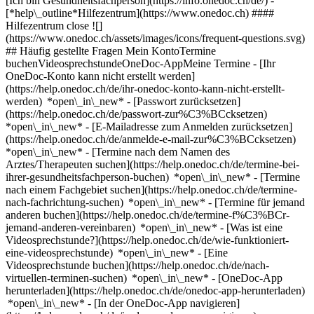
[Ich bin Gesundheitsfachperson](https://info.onedoc.ch/de/)
-
[*help\_outline*Hilfezentrum](https://www.onedoc.ch) ####
Hilfezentrum close ![]
(https://www.onedoc.ch/assets/images/icons/frequent-questions.svg)
## Häufig gestellte Fragen Mein KontoTermine
buchenVideosprechstundeOneDoc-AppMeine Termine - [Ihr
OneDoc-Konto kann nicht erstellt werden]
(https://help.onedoc.ch/de/ihr-onedoc-konto-kann-nicht-erstellt-
werden) *open\_in\_new* - [Passwort zurücksetzen]
(https://help.onedoc.ch/de/passwort-zur%C3%BCcksetzen)
*open\_in\_new* - [E-Mailadresse zum Anmelden zurücksetzen]
(https://help.onedoc.ch/de/anmelde-e-mail-zur%C3%BCcksetzen)
*open\_in\_new*
- [Termine nach dem Namen des
Arztes/Therapeuten suchen](https://help.onedoc.ch/de/termine-bei-
ihrer-gesundheitsfachperson-buchen) *open\_in\_new* - [Termine
nach einem Fachgebiet suchen](https://help.onedoc.ch/de/termine-
nach-fachrichtung-suchen) *open\_in\_new* - [Termine für jemand
anderen buchen](https://help.onedoc.ch/de/termine-f%C3%BCr-
jemand-anderen-vereinbaren) *open\_in\_new*
- [Was ist eine
Videosprechstunde?](https://help.onedoc.ch/de/wie-funktioniert-
eine-videosprechstunde) *open\_in\_new* - [Eine
Videosprechstunde buchen](https://help.onedoc.ch/de/nach-
virtuellen-terminen-suchen) *open\_in\_new*
- [OneDoc-App
herunterladen](https://help.onedoc.ch/de/onedoc-app-herunterladen)
*open\_in\_new* - [In der OneDoc-App navigieren]