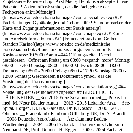
Zugelassene Patienten Dipl. Arzt Maciej Bembnista akzeptiert neue
Patienten ![Aktenkoffer-Symbol, das die Fachgebiete der
Fachperson ank\u00fcndigt]
(https://www.onedoc.ch/assets/images/icons/specialties.svg) ###
Fachrichtungen Gynäkologie und Geburtshilfe ![Standortmarker, der
Karte und Zugangsinformationen zur Praxis anzeigt]
(https://www.onedoc.ch/assets/images/icons/map.svg) ### Karte
und Anreiseinformationen #### [Frauenarztpraxis am Graben,
Standort Kasino](https://www.onedoc.ch/de/medizinische-
praxis/aarau/ebbkv/frauenarztpraxis-am-graben-standort-kasino)
Kasinostrasse 19 5000 Aarau #### Öffnungszeiten Derzeit
geschlossen - Öffnet am Freitag um 08:00 *expand\_more* Montag:
08:00 - 17:30 Dienstag: 08:00 - 18:00 Mittwoch: 08:00 - 18:00
Donnerstag: 08:00 - 20:00 Freitag: 08:00 - 17:30 Samstag: 08:00 -
12:00 Sonntag: Geschlossen ![Dokument-Symbol, das die
Vorstellung der Praxis ankündigt]
(https://www.onedoc.ch/assets/images/icons/presentation.svg) ###
Vorstellung der Gesundheitsfachperson ## BERUFLICHE
TÄTIGKEITEN __Seit 2016 Freie Zusammenarbeit,__ Praxis Dr.
med. M. Neter Blättler, Aarau __2013 - 2015 Leitender Arzt,__ See-
Spital, Horgen, Dr. Ka. Gardanis, Dr. P. Kostov __2006 - 2013
Oberarzt,__ Frauenklinik Klinikum Offenburg DE, Dr. A. Brandt
__2008 Deutsche Approbation,__ Ärztekammer Baden-
Württemberg __2004 - 2006 Facharzt,__ Frauenklinik Klinikum
Neumarkt DE, Prof. Dr. med. H. Egger __2000 - 2004 Facharzt,__