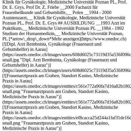
Klinik für Gynäkologie, Medizinische Universität Poznan PL, Prof.
Dr. E. Grys, Prof Dr. Z. Friebe __2000 Facharzt für
Frauenheilkunde und Geburtshilfe,__ Polen __1994 - 2000
Assistenzarzt,__ Klinik für Gynäkologie, Medizinische Universität
Poznan PL, Prof. Dr. E. Grys ## AUSBILDUNG __1993 Arzt im
Praktikum,__ Medizinische Universität Poznan PL __1984 - 1992
Studium der Humanmedizin,__ Medizinische Universität Poznan,
PL [*arrow\_drop\_down*Mehr anzeigen](https://www.onedoc.ch)
[![Dipl. Arzt Bembnista, Gynäkologe (Frauenarzt und
Geburtshelfer) in Aarau]
(https://assets.onedoc.ch/images/users/608d6025c73119d35a536f0
small.jpg "Dipl. Arzt Bembnista, Gynäkologe (Frauenarzt und
Geburtshelfer) in Aarau")]
(https://assets.onedoc.ch/images/users/608d6025c73119d35a536f0
[![Frauenarztpraxis am Graben, Standort Kasino, Medizinische
Praxis in Aarau]
(https://assets.onedoc.ch/images/entities/c561e772a90fa7d16a82
small.png "Frauenarztpraxis am Graben, Standort Kasino,
Medizinische Praxis in Aarau")]
(https://assets.onedoc.ch/images/entities/c561e772a90fa7d16a82
[![Frauenarztpraxis am Graben, Standort Kasino, Medizinische
Praxis in Aarau]
(https://assets.onedoc.ch/images/entities/ef8cacca25d244a1faf31d
small.png "Frauenarztpraxis am Graben, Standort Kasino,
Medizinische Praxis in Aarau")]