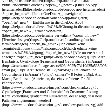
Videosprechstunde buchen](https://help.onedoc.ch/de/nach-
virtuellen-terminen-suchen) *open\_in\_new*
- [OneDoc-App
herunterladen](https://help.onedoc.ch/de/onedoc-app-herunterladen)
*open\_in\_new* - [In der OneDoc-App navigieren]
(https://help.onedoc.ch/de/in-der-onedoc-app-navigieren)
*open\_in\_new* - [Einführung in die OneDoc-App]
(https://help.onedoc.ch/de/einf%C3%BChrung-in-die-onedoc-app)
*open\_in\_new*
- [Termine verwalten]
(https://help.onedoc.ch/de/termine-verwalten) *open\_in\_new* -
[Termine absagen](https://help.onedoc.ch/de/online-gebuchte-
termine-absagen) *open\_in\_new* - [Ich erhalte keine
Terminbestätigung](https://help.onedoc.ch/de/ich-erhalte-keine-
terminbest%C3%A4tigung) *open\_in\_new* [Alle unsere Artikel
anzeigen *open\_in\_new*](https://help.onedoc.ch/de/) ![Dipl. Arzt
Bembnista, Gynäkologe (Frauenarzt und Geburtshelfer) in Aarau]
(https://assets.onedoc.ch/images/users/608d6025c73119d35a536f0
small.jpg "Dipl. Arzt Bembnista, Gynäkologe (Frauenarzt und
Geburtshelfer) in Aarau") *photo\_camera*+ 9 Fotos # Dipl. Arzt
Maciej Bembnista ![Abzeichen, das ein verifiziertes Profil
kennzeichnet]
(https://www.onedoc.ch/assets/images/icons/checkmark.svg) ##
Gynäkologe (Frauenarzt und Geburtshelfer) Zusammenfassung
Karte Vorstellung ![Patient mit Pluszeichen, der anzeigt, dass neue
Patienten angenommen werden]
(https://www.onedoc.ch/assets/images/icons/new-patients.svg) ###