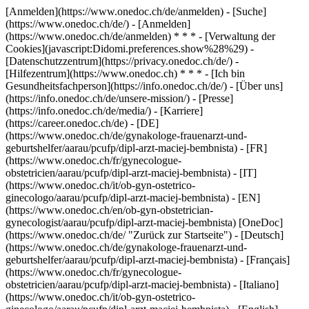
[Anmelden](https://www.onedoc.ch/de/anmelden) - [Suche]
(https://www.onedoc.ch/de/) - [Anmelden]
(https://www.onedoc.ch/de/anmelden) * * * - [Verwaltung der
Cookies](javascript:Didomi.preferences.show%28%29) -
[Datenschutzzentrum](https://privacy.onedoc.ch/de/) -
[Hilfezentrum](https://www.onedoc.ch) * * * - [Ich bin
Gesundheitsfachperson](https://info.onedoc.ch/de/) - [Über uns]
(https://info.onedoc.ch/de/unsere-mission/) - [Presse]
(https://info.onedoc.ch/de/media/) - [Karriere]
(https://career.onedoc.ch/de)
- [DE]
(https://www.onedoc.ch/de/gynakologe-frauenarzt-und-
geburtshelfer/aarau/pcufp/dipl-arzt-maciej-bembnista) - [FR]
(https://www.onedoc.ch/fr/gynecologue-
obstetricien/aarau/pcufp/dipl-arzt-maciej-bembnista) - [IT]
(https://www.onedoc.ch/it/ob-gyn-ostetrico-
ginecologo/aarau/pcufp/dipl-arzt-maciej-bembnista) - [EN]
(https://www.onedoc.ch/en/ob-gyn-obstetrician-
gynecologist/aarau/pcufp/dipl-arzt-maciej-bembnista) [OneDoc]
(https://www.onedoc.ch/de/ "Zurück zur Startseite") - [Deutsch]
(https://www.onedoc.ch/de/gynakologe-frauenarzt-und-
geburtshelfer/aarau/pcufp/dipl-arzt-maciej-bembnista) - [Français]
(https://www.onedoc.ch/fr/gynecologue-
obstetricien/aarau/pcufp/dipl-arzt-maciej-bembnista) - [Italiano]
(https://www.onedoc.ch/it/ob-gyn-ostetrico-