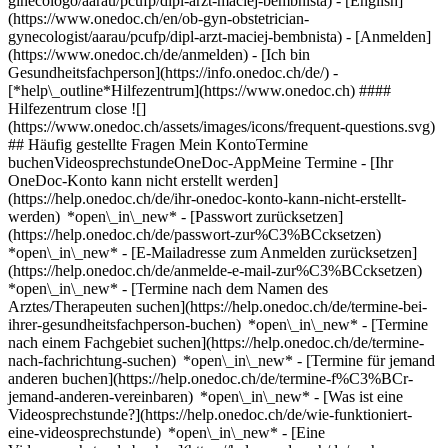
ginecologo/aarau/pcufp/dipl-arzt-maciej-bembnista) - [English]
(https://www.onedoc.ch/en/ob-gyn-obstetrician-
gynecologist/aarau/pcufp/dipl-arzt-maciej-bembnista)
- [Anmelden]
(https://www.onedoc.ch/de/anmelden) - [Ich bin
Gesundheitsfachperson](https://info.onedoc.ch/de/)
-
[*help\_outline*Hilfezentrum](https://www.onedoc.ch) ####
Hilfezentrum close ![]
(https://www.onedoc.ch/assets/images/icons/frequent-questions.svg)
## Häufig gestellte Fragen Mein KontoTermine
buchenVideosprechstundeOneDoc-AppMeine Termine - [Ihr
OneDoc-Konto kann nicht erstellt werden]
(https://help.onedoc.ch/de/ihr-onedoc-konto-kann-nicht-erstellt-
werden) *open\_in\_new* - [Passwort zurücksetzen]
(https://help.onedoc.ch/de/passwort-zur%C3%BCcksetzen)
*open\_in\_new* - [E-Mailadresse zum Anmelden zurücksetzen]
(https://help.onedoc.ch/de/anmelde-e-mail-zur%C3%BCcksetzen)
*open\_in\_new*
- [Termine nach dem Namen des
Arztes/Therapeuten suchen](https://help.onedoc.ch/de/termine-bei-
ihrer-gesundheitsfachperson-buchen) *open\_in\_new* - [Termine
nach einem Fachgebiet suchen](https://help.onedoc.ch/de/termine-
nach-fachrichtung-suchen) *open\_in\_new* - [Termine für jemand
anderen buchen](https://help.onedoc.ch/de/termine-f%C3%BCr-
jemand-anderen-vereinbaren) *open\_in\_new*
- [Was ist eine
Videosprechstunde?](https://help.onedoc.ch/de/wie-funktioniert-
eine-videosprechstunde) *open\_in\_new* - [Eine