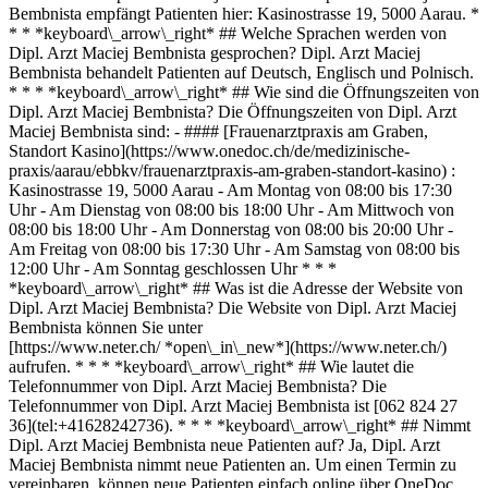
Bembnista empfängt Patienten hier: Kasinostrasse 19, 5000 Aarau. *
* * *keyboard\_arrow\_right* ## Welche Sprachen werden von
Dipl. Arzt Maciej Bembnista gesprochen? Dipl. Arzt Maciej
Bembnista behandelt Patienten auf Deutsch, Englisch und Polnisch.
* * * *keyboard\_arrow\_right* ## Wie sind die Öffnungszeiten von
Dipl. Arzt Maciej Bembnista? Die Öffnungszeiten von Dipl. Arzt
Maciej Bembnista sind: - #### [Frauenarztpraxis am Graben,
Standort Kasino](https://www.onedoc.ch/de/medizinische-
praxis/aarau/ebbkv/frauenarztpraxis-am-graben-standort-kasino) :
Kasinostrasse 19, 5000 Aarau - Am Montag von 08:00 bis 17:30
Uhr - Am Dienstag von 08:00 bis 18:00 Uhr - Am Mittwoch von
08:00 bis 18:00 Uhr - Am Donnerstag von 08:00 bis 20:00 Uhr -
Am Freitag von 08:00 bis 17:30 Uhr - Am Samstag von 08:00 bis
12:00 Uhr - Am Sonntag geschlossen Uhr * * *
*keyboard\_arrow\_right* ## Was ist die Adresse der Website von
Dipl. Arzt Maciej Bembnista? Die Website von Dipl. Arzt Maciej
Bembnista können Sie unter
[https://www.neter.ch/ *open\_in\_new*](https://www.neter.ch/)
aufrufen. * * * *keyboard\_arrow\_right* ## Wie lautet die
Telefonnummer von Dipl. Arzt Maciej Bembnista? Die
Telefonnummer von Dipl. Arzt Maciej Bembnista ist [062 824 27
36](tel:+41628242736). * * * *keyboard\_arrow\_right* ## Nimmt
Dipl. Arzt Maciej Bembnista neue Patienten auf? Ja, Dipl. Arzt
Maciej Bembnista nimmt neue Patienten an. Um einen Termin zu
vereinbaren, können neue Patienten einfach online über OneDoc