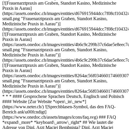
[![Frauenarztpraxis am Graben, Standort Kasino, Medizinische
Praxis in Aarau]
(https://assets.onedoc.ch/images/entities/d676915944dcc7f08cf10
small.png "Frauenarztpraxis am Graben, Standort Kasino,
Medizinische Praxis in Aarau")]
(https://assets.onedoc.ch/images/entities/d676915944dcc7f08cf10
[![Frauenarztpraxis am Graben, Standort Kasino, Medizinische
Praxis in Aarau]
(https://assets.onedoc.ch/images/entities/4b6c9c299b37c6dae5e8e
small.png "Frauenarztpraxis am Graben, Standort Kasino,
Medizinische Praxis in Aarau")]
(https://assets.onedoc.ch/images/entities/4b6c9c299b37c6dae5e8e
[![Frauenarztpraxis am Graben, Standort Kasino, Medizinische
Praxis in Aarau]
(https://assets.onedoc.ch/images/entities/8264ac56f03466017466
small.png "Frauenarztpraxis am Graben, Standort Kasino,
Medizinische Praxis in Aarau")]
(https://assets.onedoc.ch/images/entities/8264ac56f03466017466
* * * #### Gesprochene Sprachen Deutsch, Englisch und Polnisch
#### Website [Zur Website *open\_in\_new*]
(https://www.neter.ch/) ![Sprechblasen-Symbol, das den FAQ-
Bereich ank\u00fcndigt]
(https://www.onedoc.ch/assets/images/icons/faq.svg) ### FAQ
*expand\_more* *keyboard\_arrow\_right* ## Wie lautet die
Adresse von Dipl. Arzt Maciej Bembnista? Dipl. Arzt Maciej