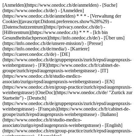
[Anmelden](https://www.onedoc.ch/de/anmelden) - [Suche]
(https://www.onedoc.ch/de/) - [Anmelden]
(https://www.onedoc.ch/de/anmelden) * * * - [Verwaltung der
Cookies](javascript:Didomi.preferences.show%28%29) -
[Datenschutzzentrum](https://privacy.onedoc.ch/de/) -
[Hilfezentrum](https://www.onedoc.ch) * * * - [Ich bin
Gesundheitsfachperson](https://info.onedoc.ch/de/) - [Über uns]
(https://info.onedoc.ch/de/unsere-mission/) - [Presse]
(https://info.onedoc.ch/de/media/) - [Karriere]
(https://career.onedoc.ch/de)
- [DE]
(https://www.onedoc.ch/de/gruppenpraxis/zurich/epsd/augenpraxis-
weinbergstrasse) - [FR](https://www.onedoc.ch/fr/cabinet-de-
groupe/zurich/epsd/augenpraxis-weinbergstrasse) - [IT]
(https://www.onedoc.ch/it/studio-medico-
associato/zurigo/epsd/augenpraxis-weinbergstrasse) - [EN]
(https://www.onedoc.ch/en/group-practice/zurich/epsd/augenpraxis-
weinbergstrasse) [OneDoc](https://www.onedoc.ch/de/ "Zurück zur
Startseite") - [Deutsch]
(https://www.onedoc.ch/de/gruppenpraxis/zurich/epsd/augenpraxis-
weinbergstrasse) - [Français](https://www.onedoc.ch/fr/cabinet-de-
groupe/zurich/epsd/augenpraxis-weinbergstrasse) - [Italiano]
(https://www.onedoc.ch/it/studio-medico-
associato/zurigo/epsd/augenpraxis-weinbergstrasse) - [English]
(https://www.onedoc.ch/en/group-practice/zurich/epsd/augenpraxis-