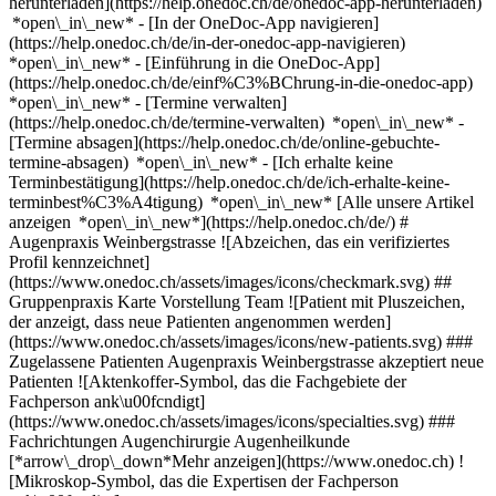
herunterladen](https://help.onedoc.ch/de/onedoc-app-herunterladen)
*open\_in\_new* - [In der OneDoc-App navigieren]
(https://help.onedoc.ch/de/in-der-onedoc-app-navigieren)
*open\_in\_new* - [Einführung in die OneDoc-App]
(https://help.onedoc.ch/de/einf%C3%BChrung-in-die-onedoc-app)
*open\_in\_new*
- [Termine verwalten](https://help.onedoc.ch/de/termine-verwalten) *open\_in\_new* - [Termine absagen](https://help.onedoc.ch/de/online-gebuchte-termine-absagen) *open\_in\_new* - [Ich erhalte keine Terminbestätigung](https://help.onedoc.ch/de/ich-erhalte-keine-terminbest%C3%A4tigung) *open\_in\_new* [Alle unsere Artikel anzeigen *open\_in\_new*](https://help.onedoc.ch/de/) # Augenpraxis Weinbergstrasse ![Abzeichen, das ein verifiziertes Profil kennzeichnet](https://www.onedoc.ch/assets/images/icons/checkmark.svg) ## Gruppenpraxis Karte Vorstellung Team ![Patient mit Pluszeichen, der anzeigt, dass neue Patienten angenommen werden](https://www.onedoc.ch/assets/images/icons/new-patients.svg) ### Zugelassene Patienten Augenpraxis Weinbergstrasse akzeptiert neue Patienten ![Aktenkoffer-Symbol, das die Fachgebiete der Fachperson ank\u00fcndigt](https://www.onedoc.ch/assets/images/icons/specialties.svg) ### Fachrichtungen Augenchirurgie Augenheilkunde [*arrow\_drop\_down*Mehr anzeigen](https://www.onedoc.ch) ![Mikroskop-Symbol, das die Expertisen der Fachperson ank\u00fcndigt](https://www.onedoc.ch/assets/images/icons/expertises.svg) ### Expertisen Altersbedingte Makuladegeneration | AMD Blepharoplastik | Augenlidchirurgie Brille Gesichtsfeld Glaukom | Grüner Star Katarakt | Grauer Star Katarakt-Chirurgie | Grauer Star-Operation Konjunktivitis | Bindehautentzündung Kurzsichtigkeit | Myopie Okuloplastik Pädiatrische Ophthalmologie Sehstörung Sehtest für den Führerschein Strabismus | Schielen Trockene Augen Uveitis Vorsorgeuntersuchung Diabetische Retinopathie [*arrow\_drop\_down*Mehr anzeigen](https://www.onedoc.ch) ![Standortmarker, der Karte und Zugangsinformationen zur Praxis anzeigt](https://www.onedoc.ch/assets/images/icons/map.svg) ### Karte und Anreiseinformationen #### Augenpraxis Weinbergstrasse Weinbergstrasse 112 8006 Zürich #### Öffnungszeiten Derzeit geschlossen - Öffnet am Donnerstag um 08:30 *expand\_more* Montag: 08:30 - 11:30 und 13:00 - 16:30 Dienstag: 08:30 - 11:30 und 13:00 - 16:30 Mittwoch: 08:30 - 11:30 und 13:00 - 16:30 Donnerstag: 08:30 - 11:30 und 13:00 - 16:00 Freitag: 08:30 - 11:30 und 13:00 - 16:00 Samstag: Geschlossen Sonntag: Geschlossen ![Dokument-Symbol, das die Vorstellung der Praxis ankündigt](https://www.onedoc.ch/assets/images/icons/presentation.svg) ### Vorstellung der Einrichtung __An der Weinbergstrasse 112 sind folgende Augenärztinnen für Sie da:__ • Frau Dr. med. Josephine Wachtl • Frau Dr. Elena Scherrer [*arrow\_drop\_down*Mehr anzeigen](https://www.onedoc.ch) [](https://assets.onedoc.ch/images/entities/655e724646c6404f3505b52b24732515efe21090087c4a20f15b493b6ea59a70.png)[![Augenpraxis Weinbergstrasse, Gruppenpraxis in Zürich](https://assets.onedoc.ch/images/entities/108b9608b06de87353c0050a8c10c6bee72182b9556e308416fb645757de3c18-small.jpg "Augenpraxis Weinbergstrasse, Gruppenpraxis in Zürich")](https://assets.onedoc.ch/images/entities/108b9608b06de87353c0050a8c10c6bee72182b9556e308416fb645757de3c18.jpg)[![Augenpraxis Weinbergstrasse, Gruppenpraxis in Zürich](https://assets.onedoc.ch/images/entities/85a34c33cd52262c361e9bb0facb3eff4a92ee888adb1702da988e0d04628358-small.jpg "Augenpraxis Weinbergstrasse, Gruppenpraxis in Zürich")](https://assets.onedoc.ch/images/entities/85a34c33cd52262c361e9bb0facb3eff4a92ee888adb1702da988e0d04628358.jpg)[![Augenpraxis Weinbergstrasse, Gruppenpraxis in Zürich](https://assets.onedoc.ch/images/entities/f3abc4ac8d69c32804451ae2b56add39444b9b8ca2eb160e1b533b0b7c629487-small.jpg "Augenpraxis Weinbergstrasse, Gruppenpraxis in Zürich")](https://assets.onedoc.ch/images/entities/f3abc4ac8d69c32804451ae2b56add39444b9b8ca2eb160e1b533b0b7c629487.jpg)[![Augenpraxis Weinbergstrasse, Gruppenpraxis in Zürich](https://assets.onedoc.ch/images/entities/323a1322e27279cfa90a7ab13ffbe15ca8205dd62fd6f61dcc9bf25df038fd6f-small.jpg "Augenpraxis Weinbergstrasse, Gruppenpraxis in Zürich")](https://assets.onedoc.ch/images/entities/323a1322e27279cfa90a7ab13ffbe15ca8205dd62fd6f61dcc9bf25df038fd6f.jpg)[![Augenpraxis Weinbergstrasse, Gruppenpraxis in Zürich](https://assets.onedoc.ch/images/entities/e438a48fe64412cdccef7b4b74165980d86a1c7520b7d695d184a7b9adeefe65-small.jpg "Augenpraxis Weinbergstrasse, Gruppenpraxis in Zürich")](https://assets.onedoc.ch/images/entities/e438a48fe64412cdccef7b4b74165980d86a1c7520b7d695d184a7b9adeefe65.jpg) ![Personengruppe-Symbol, das die Liste der in der Praxis tätigen Fachpersonen ankündigt](https://www.onedoc.ch/assets/images/icons/team.svg) ### Team Augenärztinnen [![Maria Komm, Augenärztin in Zürich](https://assets.onedoc.ch/images/users/d837db7d55d896ac02250e1ddfdfebd98dbc28c7aa6a962bb9e047b3e8b07f75-small.jpg "Maria Komm, Augenärztin in Zürich") \ __Dr. Maria Komm__](https://www.onedoc.ch/de/augenarztin/zurich/pcvsg/dr-maria-komm) [![Elena Scherrer, Augenärztin in Zürich](https://assets.onedoc.ch/images/users/860111639e99ca0a89bfeb36f707ffbd2f48a2637500f6f0ce0a0d9190042161-small.jpg "Elena Scherrer, Augenärztin in Zürich") \ __Dr. med. Elena Scherrer__](https://www.onedoc.ch/de/augenarztin/zurich/pcqgv/dr-med-elena-scherrer) [![Josephine Wachtl, Augenärztin in Zürich](https://assets.onedoc.ch/images/users/ea24e94b45994b17b4730cf5937a44f40f8de5898e3dd97fe88548e2c0edd3f7-small.png "Josephine Wachtl, Augenärztin in Zürich") \ __Dr. med. Josephine Wachtl__](https://www.onedoc.ch/de/augenarztin/zurich/pcokk/dr-med-josephine-wachtl) ![Sprechblasen-Symbol, das den FAQ-Bereich ank\u00fcndigt](https://www.onedoc.ch/assets/images/icons/faq.svg) ### FAQ *expand\_more* *keyboard\_arrow\_right* ## Wie lautet die Adresse von Augenpraxis Weinbergstrasse? Augenpraxis Weinbergstrasse empfängt Patienten hier: Weinbergstrasse 112, 8006 Zürich. * * * *keyboard\_arrow\_right* ## Wie sind die Öffnungszeiten von Augenpraxis Weinbergstrasse? Augenpraxis Weinbergstrasse ist geöffnet: - Am Montag von 08:30 bis 11:30 und von 13:00 bis 16:30 Uhr - Am Dienstag von 08:30 bis 11:30 und von 13:00 bis 16:30 Uhr - Am Mittwoch von 08:30 bis 11:30 und von 13:00 bis 16:30 Uhr - Am Donnerstag von 08:30 bis 11:30 und von 13:00 bis 16:00 Uhr - Am Freitag von 08:30 bis 11:30 und von 13:00 bis 16:00 Uhr - Am Samstag geschlossen Uhr - Am Sonntag geschlossen Uhr * * * *keyboard\_arrow\_right* ## Wie lautet die Telefonnummer von Augenpraxis Weinbergstrasse? Die Telefonnummer von Augenpraxis Weinbergstrasse lautet [044 252 73 00](tel:+41442527300). * * * *keyboard\_arrow\_right* ## Welche Fachrichtungen werden in Augenpraxis Weinbergstrasse praktiziert? Augenpraxis Weinbergstrasse bietet Beratungen/ Behandlungen in [Augenchirurgie](https://www.onedoc.ch/de/augenchirurg/zurich) und [Augenheilkunde](https://www.onedoc.ch/de/augenarzt/zurich) an. * * * *keyboard\_arrow\_right* ## Was sind die Expertisen von Augenpraxis Weinbergstrasse? Die Expertisen von Augenpraxis Weinbergstrasse sind: [Altersbedingte Makuladegeneration | AMD](https://www.onedoc.ch/de/altersbedingte-makuladegeneration-amd/zurich), [Blepharoplastik | Augenlidchirurgie](https://www.onedoc.ch/de/blepharoplastik-augenlidchirurgie/zurich), [Brille](https://www.onedoc.ch/de/brille/zurich), [Gesichtsfeld](https://www.onedoc.ch/de/gesichtsfeld/zurich), [Glaukom | Grüner Star](https://www.onedoc.ch/de/glaukom-gruner-star/zurich), [Katarakt | Grauer Star](https://www.onedoc.ch/de/katarakt-grauer-star/zurich), [Katarakt-Chirurgie | Grauer Star-Operation](https://www.onedoc.ch/de/katarakt-chirurgie-grauer-star-operation/zurich), [Konjunktivitis | Bindehautentzündung](https://www.onedoc.ch/de/konjunktivitis-bindehautentzundung/zurich), [Kurzsichtigkeit | Myopie](https://www.onedoc.ch/de/kurzsichtigkeit-myopie/zurich), [Okuloplastik](https://www.onedoc.ch/de/okuloplastik/zurich), [Pädiatrische Ophthalmologie](https://www.onedoc.ch/de/padiatrische-ophthalmologie/zurich), [Sehstörung](https://www.onedoc.ch/de/sehstorung/zurich), [Sehtest für den Führerschein](https://www.onedoc.ch/de/sehtest-fur-den-fuhrerschein/zurich), [Strabismus | Schielen](https://www.onedoc.ch/de/strabismus-schielen/zurich), [Trockene Augen](https://www.onedoc.ch/de/trockene-augen/zurich), [Uveitis](https://www.onedoc.ch/de/uveitis/zurich) und [Vorsorgeuntersuchung Diabetische Retinopathie](https://www.onedoc.ch/de/vorsorgeuntersuchung-diabetische-retinopathie/zurich). * * * *keyboard\_arrow\_right* ## Nimmt Augenpraxis Weinbergstrasse neue Patienten auf? Ja, Augenpraxis Weinbergstrasse nimmt neue Patienten an. Um einen Termin zu vereinbaren, können neue Patienten einfach online über OneDoc buchen. * * * *keyboard\_arrow\_right* ## Welche Sprachen werden in Augenpraxis Weinbergstrasse gesprochen? Augenpraxis Weinbergstrasse bietet Beratungen/ Behandlungen in Deutsch, Englisch, Spanisch, Französisch und Italienisch an. 1. [OneDoc](https://www.onedoc.ch/de/)/ 2. [Gruppenpraxis](https://www.onedoc.ch/de/gruppenpraxis)/ 3. [Kanton Zürich](https://www.onedoc.ch/de/gruppenpraxis/kanton-zurich)/ 4. [Zürich](https://www.onedoc.ch/de/gruppenpraxis/zurich)/ 5. Augenpraxis Weinbergstrasse ### Termin buchen bei Augenpraxis Weinbergstrasse Füllen Sie die folgenden Felder aus *check* Fachrichtung Augenheilkunde Augenheilkunde Wählen Sie eine Fachrichtung * * * 2 Behandlungsgrund Wählen Sie Ihren Behandlungsgrund * * * *touch\_app* Wählen Sie einen Termin *chevron\_left* Mi. 05 Aug. *chevron\_right* Mehr Termine anzeigen Zeitfenster Termin buchen ### Laden Sie die OneDoc-App herunter Buchen Sie online einen Termin bei einem Arzt, Zahnarzt oder Therapeuten in Ihrer Nähe in der Schweiz. Mit der OneDoc-App können Sie alle Ihre medizinischen Termine von Ihrem Handy aus verwalten, jederzeit und überall. ![QR-Code, der zum Apple App Store oder Google Play leitet, um die OneDoc Patienten-App zu laden](https://www.onedoc.ch/assets/images/download-app-qr.jpeg) Scannen Sie den QR-Code, um die App herunterzuladen [![Laden Sie unsere App im App St