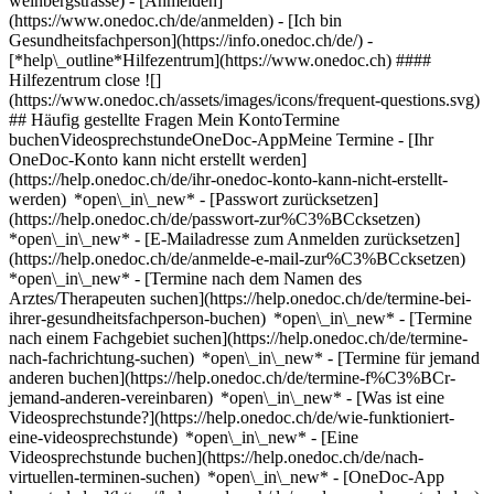
weinbergstrasse)
- [Anmelden]
(https://www.onedoc.ch/de/anmelden) - [Ich bin
Gesundheitsfachperson](https://info.onedoc.ch/de/)
-
[*help\_outline*Hilfezentrum](https://www.onedoc.ch) ####
Hilfezentrum close ![]
(https://www.onedoc.ch/assets/images/icons/frequent-questions.svg)
## Häufig gestellte Fragen Mein KontoTermine
buchenVideosprechstundeOneDoc-AppMeine Termine - [Ihr
OneDoc-Konto kann nicht erstellt werden]
(https://help.onedoc.ch/de/ihr-onedoc-konto-kann-nicht-erstellt-
werden) *open\_in\_new* - [Passwort zurücksetzen]
(https://help.onedoc.ch/de/passwort-zur%C3%BCcksetzen)
*open\_in\_new* - [E-Mailadresse zum Anmelden zurücksetzen]
(https://help.onedoc.ch/de/anmelde-e-mail-zur%C3%BCcksetzen)
*open\_in\_new*
- [Termine nach dem Namen des
Arztes/Therapeuten suchen](https://help.onedoc.ch/de/termine-bei-
ihrer-gesundheitsfachperson-buchen) *open\_in\_new* - [Termine
nach einem Fachgebiet suchen](https://help.onedoc.ch/de/termine-
nach-fachrichtung-suchen) *open\_in\_new* - [Termine für jemand
anderen buchen](https://help.onedoc.ch/de/termine-f%C3%BCr-
jemand-anderen-vereinbaren) *open\_in\_new*
- [Was ist eine
Videosprechstunde?](https://help.onedoc.ch/de/wie-funktioniert-
eine-videosprechstunde) *open\_in\_new* - [Eine
Videosprechstunde buchen](https://help.onedoc.ch/de/nach-
virtuellen-terminen-suchen) *open\_in\_new*
- [OneDoc-App