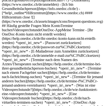
practice/gossau/eo10/praxisgemeinschaft-77)
- [Anmelden]
(https://www.onedoc.ch/de/anmelden) - [Ich bin
Gesundheitsfachperson](https://info.onedoc.ch/de/)
-
[*help\_outline*Hilfezentrum](https://www.onedoc.ch) ####
Hilfezentrum close ![]
(https://www.onedoc.ch/assets/images/icons/frequent-questions.svg)
## Häufig gestellte Fragen Mein KontoTermine
buchenVideosprechstundeOneDoc-AppMeine Termine - [Ihr
OneDoc-Konto kann nicht erstellt werden]
(https://help.onedoc.ch/de/ihr-onedoc-konto-kann-nicht-erstellt-
werden) *open\_in\_new* - [Passwort zurücksetzen]
(https://help.onedoc.ch/de/passwort-zur%C3%BCcksetzen)
*open\_in\_new* - [E-Mailadresse zum Anmelden zurücksetzen]
(https://help.onedoc.ch/de/anmelde-e-mail-zur%C3%BCcksetzen)
*open\_in\_new*
- [Termine nach dem Namen des
Arztes/Therapeuten suchen](https://help.onedoc.ch/de/termine-bei-
ihrer-gesundheitsfachperson-buchen) *open\_in\_new* - [Termine
nach einem Fachgebiet suchen](https://help.onedoc.ch/de/termine-
nach-fachrichtung-suchen) *open\_in\_new* - [Termine für jemand
anderen buchen](https://help.onedoc.ch/de/termine-f%C3%BCr-
jemand-anderen-vereinbaren) *open\_in\_new*
- [Was ist eine
Videosprechstunde?](https://help.onedoc.ch/de/wie-funktioniert-
eine-videosprechstunde) *open\_in\_new* - [Eine
Videosprechstunde buchen](https://help.onedoc.ch/de/nach-
virtuellen-terminen-suchen) *open\_in\_new*
- [OneDoc-App