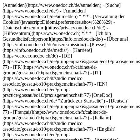
[Anmelden](https://www.onedoc.ch/de/anmelden) - [Suche]
(https://www.onedoc.ch/de/) - [Anmelden]
(https://www.onedoc.ch/de/anmelden) * * * - [Verwaltung der
Cookies](javascript:Didomi.preferences.show%28%29) -
[Datenschutzzentrum](https://privacy.onedoc.ch/de/) -
[Hilfezentrum](https://www.onedoc.ch) * * * - [Ich bin
Gesundheitsfachperson](https://info.onedoc.ch/de/) - [Über uns]
(https://info.onedoc.ch/de/unsere-mission/) - [Presse]
(https://info.onedoc.ch/de/media/) - [Karriere]
(https://career.onedoc.ch/de)
- [DE]
(https://www.onedoc.ch/de/gruppenpraxis/gossau/eo10/praxisgemeins
77) - [FR](https://www.onedoc.ch/fr/cabinet-de-
groupe/gossau/eo10/praxisgemeinschaft-77) - [IT]
(https://www.onedoc.ch/it/studio-medico-
associato/gossau/eo10/praxisgemeinschaft-77) - [EN]
(https://www.onedoc.ch/en/group-
practice/gossau/eo10/praxisgemeinschaft-77) [OneDoc]
(https://www.onedoc.ch/de/ "Zurück zur Startseite") - [Deutsch]
(https://www.onedoc.ch/de/gruppenpraxis/gossau/eo10/praxisgemeins
77) - [Français](https://www.onedoc.ch/fr/cabinet-de-
groupe/gossau/eo10/praxisgemeinschaft-77) - [Italiano]
(https://www.onedoc.ch/it/studio-medico-
associato/gossau/eo10/praxisgemeinschaft-77) - [English]
(https://www.onedoc.ch/en/group-