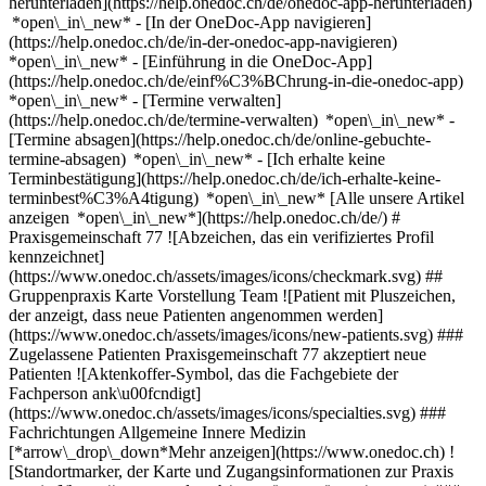
herunterladen](https://help.onedoc.ch/de/onedoc-app-herunterladen)
*open\_in\_new* - [In der OneDoc-App navigieren]
(https://help.onedoc.ch/de/in-der-onedoc-app-navigieren)
*open\_in\_new* - [Einführung in die OneDoc-App]
(https://help.onedoc.ch/de/einf%C3%BChrung-in-die-onedoc-app)
*open\_in\_new*
- [Termine verwalten](https://help.onedoc.ch/de/termine-verwalten) *open\_in\_new* - [Termine absagen](https://help.onedoc.ch/de/online-gebuchte-termine-absagen) *open\_in\_new* - [Ich erhalte keine Terminbestätigung](https://help.onedoc.ch/de/ich-erhalte-keine-terminbest%C3%A4tigung) *open\_in\_new* [Alle unsere Artikel anzeigen *open\_in\_new*](https://help.onedoc.ch/de/) # Praxisgemeinschaft 77 ![Abzeichen, das ein verifiziertes Profil kennzeichnet](https://www.onedoc.ch/assets/images/icons/checkmark.svg) ## Gruppenpraxis Karte Vorstellung Team ![Patient mit Pluszeichen, der anzeigt, dass neue Patienten angenommen werden](https://www.onedoc.ch/assets/images/icons/new-patients.svg) ### Zugelassene Patienten Praxisgemeinschaft 77 akzeptiert neue Patienten ![Aktenkoffer-Symbol, das die Fachgebiete der Fachperson ank\u00fcndigt](https://www.onedoc.ch/assets/images/icons/specialties.svg) ### Fachrichtungen Allgemeine Innere Medizin [*arrow\_drop\_down*Mehr anzeigen](https://www.onedoc.ch) ![Standortmarker, der Karte und Zugangsinformationen zur Praxis anzeigt](https://www.onedoc.ch/assets/images/icons/map.svg) ### Karte und Anreiseinformationen #### Praxisgemeinschaft 77 Sankt Gallerstrasse 77 9200 Gossau SG #### Öffnungszeiten Derzeit geschlossen - Öffnet am Mittwoch um 08:00 *expand\_more* Montag: 08:00 - 12:00 und 13:30 - 18:00 Dienstag: 08:00 - 12:00 und 13:30 - 18:00 Mittwoch: 08:00 - 12:00 und 13:30 - 18:00 Donnerstag: 08:00 - 12:00 Freitag: 08:00 - 12:00 und 13:30 - 18:00 Samstag: Geschlossen Sonntag: Geschlossen ![Dokument-Symbol, das die Vorstellung der Praxis ankündigt](https://www.onedoc.ch/assets/images/icons/presentation.svg) ### Vorstellung der Einrichtung In unserer Praxisgemeinschaft praktizieren drei Ärzte eigenverantwortlich (Frau med. prakt. Nadia Kherbeche-Ehrenzeller, Herr Dr.med. Habib Kherbeche und Herr Dr.med. Klaus Keller). Jeder Patient hat seine Hausärztin bzw. seinen Hausarzt, sodass die Behandlungskontinuität gewährleistet ist. Bei Abwesenheit vertreten wir uns selbstverständlich gegenseitig. Zur effizienten Bearbeitung Ihrer Anliegen sind wir froh, wenn Sie die unterschiedlichen Telefonnummern beachten. [*arrow\_drop\_down*Mehr anzeigen](https://www.onedoc.ch) [](https://assets.onedoc.ch/images/entities/59cd7540198e7bcbe4a2a484ffb9f552d6e749185135135adde6f39d85c2cd47.png)[![Praxisgemeinschaft 77, Gruppenpraxis in Gossau SG](https://assets.onedoc.ch/images/entities/a6bbd5cc396f884197477797c8202a25dd3f1927e2f27fc5683af151bf318a36-small.png "Praxisgemeinschaft 77, Gruppenpraxis in Gossau SG")](https://assets.onedoc.ch/images/entities/a6bbd5cc396f884197477797c8202a25dd3f1927e2f27fc5683af151bf318a36.png)[![Praxisgemeinschaft 77, Gruppenpraxis in Gossau SG](https://assets.onedoc.ch/images/entities/c0d034e0a8923acf7926a4cb318554a72e81ce85d45e7b0ca06b9c570050359f-small.png "Praxisgemeinschaft 77, Gruppenpraxis in Gossau SG")](https://assets.onedoc.ch/images/entities/c0d034e0a8923acf7926a4cb318554a72e81ce85d45e7b0ca06b9c570050359f.png)[![Praxisgemeinschaft 77, Gruppenpraxis in Gossau SG](https://assets.onedoc.ch/images/entities/60b12901042ca857ad48e9c59531428306c814a991a1e60fe45cb12d8397165a-small.png "Praxisgemeinschaft 77, Gruppenpraxis in Gossau SG")](https://assets.onedoc.ch/images/entities/60b12901042ca857ad48e9c59531428306c814a991a1e60fe45cb12d8397165a.png) ![Personengruppe-Symbol, das die Liste der in der Praxis tätigen Fachpersonen ankündigt](https://www.onedoc.ch/assets/images/icons/team.svg) ### Team Fachärzte für Allgemeine Innere Medizin [![Habib Kherbèche, Facharzt für Allgemeine Innere Medizin in Gossau SG](https://assets.onedoc.ch/images/users/7f566a1234b72895da88de40b1f88e599805b0342e8b504f636773db0e87d324-small.png "Habib Kherbèche, Facharzt für Allgemeine Innere Medizin in Gossau SG") \ __Dr. med. Habib Kherbèche__](https://www.onedoc.ch/de/facharzt-fur-allgemeine-innere-medizin/gossau/pcvz9/dr-med-habib-kherbeche) [![Nadia Kherbèche-Ehrenzeller, Fachärztin für Allgemeine Innere Medizin in Gossau SG](https://assets.onedoc.ch/images/users/9fa3ef54242f56429c5de166d5391feb25749652306b128b2136419743bcdd1f-small.jpg "Nadia Kherbèche-Ehrenzeller, Fachärztin für Allgemeine Innere Medizin in Gossau SG") \ __Dipl. Ärztin Nadia Kherbèche-Ehrenzeller__](https://www.onedoc.ch/de/facharztin-fur-allgemeine-innere-medizin/gossau/pcvz6/dipl-arzt-nadia-kherbeche-ehrenzeller) ![Sprechblasen-Symbol, das den FAQ-Bereich ank\u00fcndigt](https://www.onedoc.ch/assets/images/icons/faq.svg) ### FAQ *expand\_more* *keyboard\_arrow\_right* ## Wie lautet die Adresse von Praxisgemeinschaft 77? Praxisgemeinschaft 77 empfängt Patienten hier: Sankt Gallerstrasse 77, 9200 Gossau SG. * * * *keyboard\_arrow\_right* ## Wie sind die Öffnungszeiten von Praxisgemeinschaft 77? Praxisgemeinschaft 77 ist geöffnet: - Am Montag von 08:00 bis 12:00 und von 13:30 bis 18:00 Uhr - Am Dienstag von 08:00 bis 12:00 und von 13:30 bis 18:00 Uhr - Am Mittwoch von 08:00 bis 12:00 und von 13:30 bis 18:00 Uhr - Am Donnerstag von 08:00 bis 12:00 Uhr - Am Freitag von 08:00 bis 12:00 und von 13:30 bis 18:00 Uhr - Am Samstag geschlossen Uhr - Am Sonntag geschlossen Uhr * * * *keyboard\_arrow\_right* ## Wie lautet die Telefonnummer von Praxisgemeinschaft 77? Die Telefonnummer von Praxisgemeinschaft 77 lautet [071 385 15 33](tel:+41713851533). * * * *keyboard\_arrow\_right* ## Welche Fachrichtungen werden in Praxisgemeinschaft 77 praktiziert? Praxisgemeinschaft 77 bietet Beratungen/ Behandlungen in [Allgemeine Innere Medizin](https://www.onedoc.ch/de/facharzt-fur-allgemeine-innere-medizin/gossau?state=SG) an. * * * *keyboard\_arrow\_right* ## Nimmt Praxisgemeinschaft 77 neue Patienten auf? Ja, Praxisgemeinschaft 77 nimmt neue Patienten an. Um einen Termin zu vereinbaren, können neue Patienten einfach online über OneDoc buchen. * * * *keyboard\_arrow\_right* ## Welche Sprachen werden in Praxisgemeinschaft 77 gesprochen? Praxisgemeinschaft 77 bietet Beratungen/ Behandlungen in Deutsch, Französisch und Englisch an. 1. [OneDoc](https://www.onedoc.ch/de/)/ 2. [Gruppenpraxis](https://www.onedoc.ch/de/gruppenpraxis)/ 3. [Kanton St. Gallen](https://www.onedoc.ch/de/gruppenpraxis/kanton-st-gallen)/ 4. [Gossau SG](https://www.onedoc.ch/de/gruppenpraxis/gossau?state=SG)/ 5. Praxisgemeinschaft 77 ### Termin buchen bei Praxisgemeinschaft 77 Füllen Sie die folgenden Felder aus *check* Fachrichtung Allgemeine Innere Medizin Allgemeine Innere Medizin Wählen Sie eine Fachrichtung * * * 2 Ihr Patient:innenstatus Ich bin Neupatient:in Ich bin bereits als Patient:in erfasst * * * *touch\_app* Wählen Sie einen Termin *chevron\_left* Di. 04 Aug. *chevron\_right* Mehr Termine anzeigen Zeitfenster Termin buchen ### Laden Sie die OneDoc-App herunter Buchen Sie online einen Termin bei einem Arzt, Zahnarzt oder Therapeuten in Ihrer Nähe in der Schweiz. Mit der OneDoc-App können Sie alle Ihre medizinischen Termine von Ihrem Handy aus verwalten, jederzeit und überall. ![QR-Code, der zum Apple App Store oder Google Play leitet, um die OneDoc Patienten-App zu laden](https://www.onedoc.ch/assets/images/download-app-qr.jpeg) Scannen Sie den QR-Code, um die App herunterzuladen [![Laden Sie unsere App im App Store herunter!](https://www.onedoc.ch/assets/images/app-store-badge-de.svg)](https://apps.apple.com/ch/app/onedoc/id1592376413?l=fr)[![Laden Sie unsere App im Google Play Store herunter!](https://www.onedoc.ch/assets/images/google-play-badge-de.png)](https://play.google.com/store/apps/details?id=ch.onedoc.patient&hl=fr-CH) *keyboard\_arrow\_right* ## Verwandte Suchbegriffe [Facharzt für Allgemeine Innere Medizin in Winterthur](https://www.onedoc.ch/de/facharzt-fur-allgemeine-innere-medizin/winterthur)[Facharzt für Allgemeine Innere Medizin in Frauenfeld](https://www.onedoc.ch/de/facharzt-fur-allgemeine-innere-medizin/frauenfeld)[Facharzt für Allgemeine Innere Medizin in Rapperswil-Jona](https://www.onedoc.ch/de/facharzt-fur-allgemeine-innere-medizin/rapperswil-jona)[Facharzt für Allgemeine Innere Medizin in Uster](https://www.onedoc.ch/de/facharzt-fur-allgemeine-innere-medizin/uster)[Facharzt für Allgemeine Innere Medizin in Hittnau](https://www.onedoc.ch/de/facharzt-fur-allgemeine-innere-medizin/hittnau)[Facharzt für Allgemeine Innere Medizin in Pfungen](https://www.onedoc.ch/de/facharzt-fur-allgemeine-innere-medizin/pfungen)[Facharzt für Allgemeine Innere Medizin in Sulgen](https://www.onedoc.ch/de/facharzt-fur-allgemeine-innere-medizin/sulgen)[Facharzt für Allgemeine Innere Medizin in Wildhaus-Alt Sankt Johann](https://www.onedoc.ch/de/facharzt-fur-allgemeine-innere-medizin/wildhaus-alt-sankt-johann)[Facharzt für Allgemeine Innere Medizin in Dübendorf](https://www.onedoc.ch/de/facharzt-fur-allgemeine-innere-medizin/dubendorf)[Facharzt für Allgemeine Innere Medizin in Dietlikon](https://www.onedoc.ch/de/facharzt-fur-allgemeine-innere-medizin/dietlikon)[Facharzt für Allgemeine Innere Medizin in St. Gallen](https://www.onedoc.ch/de/facharzt-fur-allgemeine-innere-medizin/st-gallen)[Facharzt für Allgemeine Innere Medizin in Gachnang](https://www.onedoc.ch/de/facharzt-fur-allgemeine-innere-medizin/gachnang)[Facharzt für Allgemeine Innere Medizin in Wagenhausen](https://www.onedoc.ch/de/facharzt-fur-allgemeine-innere-medizin/wagenhausen)[Facharzt für Allgemeine Innere Medizin in Schübelbach](https://www.onedoc.ch/de/facharzt-fur-allgemeine-innere-medizin/schubelbach)[Facharzt für Allgemeine Innere Medizin in Pfäffikon ZH](https://www.onedoc.ch/de/facharzt-fur-allgemeine-innere-medizin/pfaffikon?state=ZH)[Facharzt für Allgemeine Innere Medizin in Gossau SG](https://www.onedoc.ch/de/facharzt-fur-allgemeine-innere-medizin/gossau?state=SG)[Facharzt für Allgemeine Innere Medizin in Oetwil am See](https://www.onedoc.ch/de/facharzt-fur-allgemeine-innere-medizin/oetwil-am-see)[Facharzt für Allgemeine Innere Medizin in Gossau ZH](https://www.onedoc.ch/de/facharzt-fu