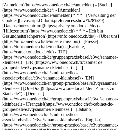
[Anmelden](https://www.onedoc.ch/de/anmelden) - [Suche]
(https://www.onedoc.ch/de/) - [Anmelden]
(https://www.onedoc.ch/de/anmelden) * * * - [Verwaltung der
Cookies](javascript:Didomi.preferences.show%28%29) -
[Datenschutzzentrum](https://privacy.onedoc.ch/de/) -
[Hilfezentrum](https://www.onedoc.ch) * * * - [Ich bin
Gesundheitsfachperson](https://info.onedoc.ch/de/) - [Über uns]
(https://info.onedoc.ch/de/unsere-mission/) - [Presse]
(https://info.onedoc.ch/de/media/) - [Karriere]
(https://career.onedoc.ch/de)
- [DE]
(https://www.onedoc.ch/de/gruppenpraxis/basel/e3vq/sanamea-
kleinbasel) - [FR](https://www.onedoc.ch/fr/cabinet-de-
groupe/bale/e3vq/sanamea-kleinbasel) - [IT]
(https://www.onedoc.ch/it/studio-medico-
associato/basilea/e3vq/sanamea-kleinbasel) - [EN]
(https://www.onedoc.ch/en/group-practice/basel/e3vq/sanamea-
kleinbasel) [OneDoc](https://www.onedoc.ch/de/ "Zurück zur
Startseite") - [Deutsch]
(https://www.onedoc.ch/de/gruppenpraxis/basel/e3vq/sanamea-
kleinbasel) - [Français](https://www.onedoc.ch/fr/cabinet-de-
groupe/bale/e3vq/sanamea-kleinbasel) - [Italiano]
(https://www.onedoc.ch/it/studio-medico-
associato/basilea/e3vq/sanamea-kleinbasel) - [English]
(https://www.onedoc.ch/en/group-practice/basel/e3vq/sanamea-