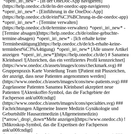
*open\_in\_new* - [In der OneDoc-App navigieren]
(https://help.onedoc.ch/de/in-der-onedoc-app-navigieren)
*open\_in\_new* - [Einführung in die OneDoc-App]
(https://help.onedoc.ch/de/einf%C3%BChrung-in-die-onedoc-app)
*open\_in\_new*
- [Termine verwalten](https://help.onedoc.ch/de/termine-verwalten) *open\_in\_new* - [Termine absagen](https://help.onedoc.ch/de/online-gebuchte-termine-absagen) *open\_in\_new* - [Ich erhalte keine Terminbestätigung](https://help.onedoc.ch/de/ich-erhalte-keine-terminbest%C3%A4tigung) *open\_in\_new* [Alle unsere Artikel anzeigen *open\_in\_new*](https://help.onedoc.ch/de/) # Sanamea Kleinbasel ![Abzeichen, das ein verifiziertes Profil kennzeichnet](https://www.onedoc.ch/assets/images/icons/checkmark.svg) ## Gruppenpraxis Karte Vorstellung Team ![Patient mit Pluszeichen, der anzeigt, dass neue Patienten angenommen werden](https://www.onedoc.ch/assets/images/icons/new-patients.svg) ### Zugelassene Patienten Sanamea Kleinbasel akzeptiert neue Patienten ![Aktenkoffer-Symbol, das die Fachgebiete der Fachperson ank\u00fcndigt](https://www.onedoc.ch/assets/images/icons/specialties.svg) ### Fachrichtungen Allgemeine Innere Medizin Gynäkologie und Geburtshilfe Hausarztmedizin (Allgemeinmedizin) [*arrow\_drop\_down*Mehr anzeigen](https://www.onedoc.ch) ![Mikroskop-Symbol, das die Expertisen der Fachperson ank\u00fcndigt](https://www.onedoc.ch/assets/images/icons/expertises.svg) ### Expertisen Brustkrebs | Mammakarzinom Hausärztlicher Notfall Schwangerschaftsvorsorge | Schwangerschaftsuntersuchung Vorsorgeuntersuchung Humane Papillomaviren (HPV) | PAP Abstrich Wechseljahre | Menopause [*arrow\_drop\_down*Mehr anzeigen](https://www.onedoc.ch) ![Standortmarker, der Karte und Zugangsinformationen zur Praxis anzeigt](https://www.onedoc.ch/assets/images/icons/map.svg) ### Karte und Anreiseinformationen #### Sanamea Kleinbasel Greifengasse 18 4058 Basel #### Öffnungszeiten Derzeit geschlossen - Öffnet am Donnerstag um 08:00 *expand\_more* Montag: 08:00 - 12:00 und 13:30 - 17:00 Dienstag: 08:00 - 12:00 und 13:30 - 17:00 Mittwoch: 08:00 - 12:00 und 13:30 - 17:00 Donnerstag: 08:00 - 12:00 und 13:30 - 17:00 Freitag: 08:00 - 12:00 und 13:30 - 17:00 Samstag: Geschlossen Sonntag: Geschlossen ![Dokument-Symbol, das die Vorstellung der Praxis ankündigt](https://www.onedoc.ch/assets/images/icons/presentation.svg) ### Vorstellung der Einrichtung ## __Sanamea Kleinbasel__ [Hier geht’s zu unserer Website](https://www.sanameakleinbasel.ch/home) Die LG1Praxis hat einen neuen Namen und heisst jetzt Sanamea AG. Wir bauen im Herzen von Kleinbasel ein Zentrum für medizinische Gesundheit. Dort nehmen wir uns Zeit für unsere Patienten, bieten verschiedene Fachrichtungen unter einem Dach an und haben das Ziel, unsere Patienten kompetent, individuell und gesamtheitlich zu beraten und zu betreuen. Dafür haben wir bestens ausgebildete Fachkräfte und arbeiten vernetzt mit medizinischen Partnerinstitutionen zusammen. Ein medizinisches Labor und eine Apotheke im gleichen Haus runden unser Praxisangebot ab. ## Was bieten wir unseren Patienten? - Alle Bereiche der Grundversorgung für die gesamte Familie ergänzt mit Spezialistensprechstunden aus den Gebieten Urologie, Immunologie, HNO, Kardiologie, Dermatologie, Pneumologie, Gastroenterologie, Endokrinologie - Die Patienten haben Ihre/n feste/n Ärztin/Arzt - Röntgen und Ultraschall-Untersuchungen so wie operative Kleineingriffe in der Praxis - Ein gesundheitsförderndes Praxisteam und Praxisangebot - Eine Praxisumgebung, in der sich Klein und Gross wohlfühlen (Getränke, Gesundheitsinformationen, Testartikel etc.) - Durchgehende Öffnungszeiten - Kurzfristige Termine auch ohne Voranmeldung - Ergänzend zum Praxisangebot befinden sich ein professionelles Labor und eine Apotheke im selben Haus - Eine konsequente, laufende Messung der Behandlungs-Qualität sichert die optimale Behandlung - Direkte Kommunikation mit den Ärzten und dem Praxisteam auf verschiedenen digitalen Kanälen - Anbindung von Gesundheitsapps unserer Patienten an unser Praxissystem - Rabattprogramm in der Apotheke - Zugang für Patienten aller Versicherungsmodelle [*arrow\_drop\_down*Mehr anzeigen](https://www.onedoc.ch) [](https://assets.onedoc.ch/images/entities/8fff56534cc2daadc79d23275f17ea9030f9f2d9c04691c3aaa555f2a9274587.png)[![Sanamea Kleinbasel, Gruppenpraxis in Basel](https://assets.onedoc.ch/images/entities/aea5be71d80da43af017bb1b19fca4e19b8c68bf16f51fbaa6a6089e8c0ec2de-small.jpg "Sanamea Kleinbasel, Gruppenpraxis in Basel")](https://assets.onedoc.ch/images/entities/aea5be71d80da43af017bb1b19fca4e19b8c68bf16f51fbaa6a6089e8c0ec2de.jpg)[![Sanamea Kleinbasel, Gruppenpraxis in Basel](https://assets.onedoc.ch/images/entities/58de116ac4a621ccc5abc3f51f57f9f6bf625d133fa79d0f93524b8b612b866c-small.jpg "Sanamea Kleinbasel, Gruppenpraxis in Basel")](https://assets.onedoc.ch/images/entities/58de116ac4a621ccc5abc3f51f57f9f6bf625d133fa79d0f93524b8b612b866c.jpg)[![Sanamea Kleinbasel, Gruppenpraxis in Basel](https://assets.onedoc.ch/images/entities/e02dfc77493a404fed153b473034be3f945921cfbb61e1ceb500c7adac32060a-small.jpg "Sanamea Kleinbasel, Gruppenpraxis in Basel")](https://assets.onedoc.ch/images/entities/e02dfc77493a404fed153b473034be3f945921cfbb61e1ceb500c7adac32060a.jpg) ![Personengruppe-Symbol, das die Liste der in der Praxis tätigen Fachpersonen ankündigt](https://www.onedoc.ch/assets/images/icons/team.svg) ### Team Facharzt für Allgemeine Innere Medizin [![Marian Scheffczyk, Facharzt für Allgemeine Innere Medizin in Basel](https://assets.onedoc.ch/images/users/3430fc93a588534439cad9358067a9363aa269191051979a2659efd126eb7488-small.jpg "Marian Scheffczyk, Facharzt für Allgemeine Innere Medizin in Basel") \ __Dr. med. (DE) Marian Scheffczyk__](https://www.onedoc.ch/de/facharzt-fur-allgemeine-innere-medizin/basel/pcu1k/dr-med-de-marian-scheffczyk) Gynäkologen (Frauenärzte und Geburtshelfer) [![Xanthippi Adamoglou, Gynäkologin (Frauenärztin und Geburtshelferin) in Basel](https://assets.onedoc.ch/images/users/7fcf5fb81dd2e8e8e73c814453c347f9ca7e2fa244716c77f673714186404759-small.jpg "Xanthippi Adamoglou, Gynäkologin (Frauenärztin und Geburtshelferin) in Basel") \ __Dipl. Ärztin Xanthippi Adamoglou__](https://www.onedoc.ch/de/gynakologin-frauenarztin-und-geburtshelferin/basel/pctz2/dipl-arzt-xanthippi-adamoglou) [![Harald Meden, Gynäkologe (Frauenarzt und Geburtshelfer) in Basel](https://assets.onedoc.ch/images/users/58a448848e916ad25ac69bbce18000d244c480eac1ffd0b8fd5bba7130eac464-small.png "Harald Meden, Gynäkologe (Frauenarzt und Geburtshelfer) in Basel") \ __Prof. Dr. med. Harald Meden__](https://www.onedoc.ch/de/gynakologe-frauenarzt-und-geburtshelfer/basel/pcsqc/prof-dr-med-harald-meden) Hausärzte (Allgemeinmedizin) [![Farsan Faghiri, Hausärztin (Allgemeinmedizinerin) in Basel](https://assets.onedoc.ch/images/users/eb5e331679aee339d4d4b0acd8855dd12503c268b8b697067ffde2de32188e74-small.jpg "Farsan Faghiri, Hausärztin (Allgemeinmedizinerin) in Basel") \ __Dipl. Ärztin Farsan Faghiri__](https://www.onedoc.ch/de/hausarztin-allgemeinmedizinerin/basel/pcvft/dipl-arzt-farsan-faghiri) [![Maria Amelia Garcia Valles, Hausärztin (Allgemeinmedizinerin) in Basel](https://assets.onedoc.ch/images/users/5fefb62d4548080abd81cb085525fd8ffb8b38f8177bdc10f73852531c0777a7-small.jpg "Maria Amelia Garcia Valles, Hausärztin (Allgemeinmedizinerin) in Basel") \ __Dipl. Ärztin Maria Amelia Garcia Valles__](https://www.onedoc.ch/de/hausarztin-allgemeinmedizinerin/basel/pcwy8/dipl-arzt-maria-amelia-garcia-valles) [![Daniel Hermann, Hausarzt (Allgemeinmedizin) in Basel](https://assets.onedoc.ch/images/users/6782b95dbb9e4d6685b041c57058984fe44da71d923c7494b20554115b9011e3-small.jpg "Daniel Hermann, Hausarzt (Allgemeinmedizin) in Basel") \ __Dr. med. (HU) Daniel Hermann__](https://www.onedoc.ch/de/hausarzt-allgemeinmedizin/basel/pcwy9/dr-med-hu-daniel-hermann) [![Johannes Lüke, Hausarzt (Allgemeinmedizin) in Basel](https://assets.onedoc.ch/images/users/4ac67317ffdf65b6a12607aebfbdc93fc0486f283eaf78454fb625a057983eab-small.png "Johannes Lüke, Hausarzt (Allgemeinmedizin) in Basel") \ __Dipl. Arzt Johannes Lüke__](https://www.onedoc.ch/de/hausarzt-allgemeinmedizin/basel/pcya2/dipl-arzt-johannes-luke) ![Sprechblasen-Symbol, das den FAQ-Bereich ank\u00fcndigt](https://www.onedoc.ch/assets/images/icons/faq.svg) ### FAQ *expand\_more* *keyboard\_arrow\_right* ## Wie lautet die Adresse von Sanamea Kleinbasel? Sanamea Kleinbasel empfängt Patienten hier: Greifengasse 18, 4058 Basel. * * * *keyboard\_arrow\_right* ## Wie sind die Öffnungszeiten von Sanamea Kleinbasel? Sanamea Kleinbasel ist geöffnet: - Am Montag von 08:00 bis 12:00 und von 13:30 bis 17:00 Uhr - Am Dienstag von 08:00 bis 12:00 und von 13:30 bis 17:00 Uhr - Am Mittwoch von 08:00 bis 12:00 und von 13:30 bis 17:00 Uhr - Am Donnerstag von 08:00 bis 12:00 und von 13:30 bis 17:00 Uhr - Am Freitag von 08:00 bis 12:00 und von 13:30 bis 17:00 Uhr - Am Samstag geschlossen Uhr - Am Sonntag geschlossen Uhr * * * *keyboard\_arrow\_right* ## Wie lautet die Telefonnummer von Sanamea Kleinbasel? Die Telefonnummer von Sanamea Kleinbasel lautet [061 512 51 51](tel:+41615125151). * * * *keyboard\_arrow\_right* ## Welche Fachrichtungen werden in Sanamea Kleinbasel praktiziert? Sanamea Kleinbasel bietet Beratungen/ Behandlungen in [Allgemeine Innere Medizin](https://www.onedoc.ch/de/facharzt-fur-allgemeine-innere-medizin/basel), [Gynäkologie und Geburtshilfe](https://www.onedoc.ch/de/gynakologe-frauenarzt-und-geburtshelfer/basel) und [Hausarztmedizin (Allgemeinmedizin)](https://www.onedoc.ch/de/hausarzt-allgemeinmedizin/basel) an. * * * *keyboard\_arrow\_right* ## Was sind die Expertisen von Sanamea Kleinbasel? Die Expertisen von Sanamea Kleinbasel sind: [Brustkrebs | Mammakarzinom](https://www.onedoc.ch/de/brustkrebs-mammakarzinom/basel), [Hausärztlicher Notfall](https://www.onedoc.ch/de/hausarztlicher-notfall/basel), [Schwangerschaftsvorsorge | Schwangerschaftsuntersuchung](https://www.onedoc.ch/de/schwangerschaftsvorsorge-schwangerschaftsuntersuchung/basel), [Vorsorgeuntersuchung Humane Papillomaviren (HPV) | PAP Abstrich](https