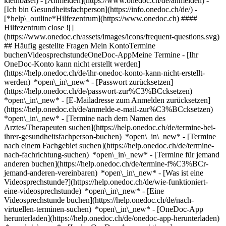
kleinbasel)
- [Anmelden](https://www.onedoc.ch/de/anmelden) -
[Ich bin Gesundheitsfachperson](https://info.onedoc.ch/de/)
-
[*help\_outline*Hilfezentrum](https://www.onedoc.ch) ####
Hilfezentrum close ![]
(https://www.onedoc.ch/assets/images/icons/frequent-questions.svg)
## Häufig gestellte Fragen Mein KontoTermine
buchenVideosprechstundeOneDoc-AppMeine Termine - [Ihr
OneDoc-Konto kann nicht erstellt werden]
(https://help.onedoc.ch/de/ihr-onedoc-konto-kann-nicht-erstellt-
werden) *open\_in\_new* - [Passwort zurücksetzen]
(https://help.onedoc.ch/de/passwort-zur%C3%BCcksetzen)
*open\_in\_new* - [E-Mailadresse zum Anmelden zurücksetzen]
(https://help.onedoc.ch/de/anmelde-e-mail-zur%C3%BCcksetzen)
*open\_in\_new*
- [Termine nach dem Namen des
Arztes/Therapeuten suchen](https://help.onedoc.ch/de/termine-bei-
ihrer-gesundheitsfachperson-buchen) *open\_in\_new* - [Termine
nach einem Fachgebiet suchen](https://help.onedoc.ch/de/termine-
nach-fachrichtung-suchen) *open\_in\_new* - [Termine für jemand
anderen buchen](https://help.onedoc.ch/de/termine-f%C3%BCr-
jemand-anderen-vereinbaren) *open\_in\_new*
- [Was ist eine
Videosprechstunde?](https://help.onedoc.ch/de/wie-funktioniert-
eine-videosprechstunde) *open\_in\_new* - [Eine
Videosprechstunde buchen](https://help.onedoc.ch/de/nach-
virtuellen-terminen-suchen) *open\_in\_new*
- [OneDoc-App
herunterladen](https://help.onedoc.ch/de/onedoc-app-herunterladen)